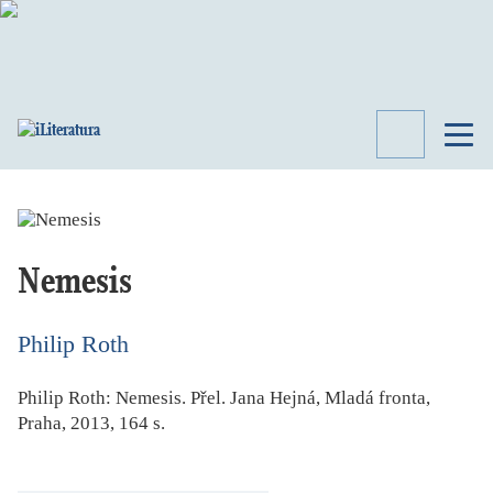
TÉMATA
RECENZE
ROZHOVOR
SPISOVATELÉ
Nemesis
AKTUALITA
KNIHY
Philip Roth
PŘEHLED
LITERATURY
Philip Roth:
Nemesis
. Přel. Jana Hejná, Mladá fronta,
STUDIE
Praha, 2013, 164 s.
KATEGORIE
PORTRÉT