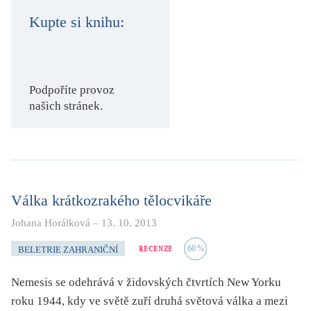
KRITIKA PŘEKLADU
Kupte si knihu:
UKÁZKA
SLOUPEK
Podpoříte provoz
našich stránek.
ILIGLOSA
Válka krátkozrakého tělocvikáře
Johana Horálková
–
13. 10. 2013
RECENZE
60
%
BELETRIE ZAHRANIČNÍ
Nemesis se odehrává v židovských čtvrtích New Yorku
roku 1944, kdy ve světě zuří druhá světová válka a mezi