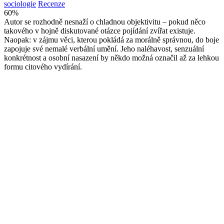
sociologie
Recenze
60
%
Autor se rozhodně nesnaží o chladnou objektivitu – pokud něco
takového v hojně diskutované otázce pojídání zvířat existuje.
Naopak: v zájmu věci, kterou pokládá za morálně správnou, do boje
zapojuje své nemalé verbální umění. Jeho naléhavost, senzuální
konkrétnost a osobní nasazení by někdo možná označil až za lehkou
formu citového vydírání.