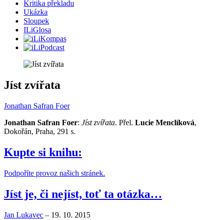
Kritika překladu
Ukázka
Sloupek
ILiGlosa
Jíst zvířata
Jonathan Safran Foer
Jonathan Safran Foer
:
Jíst zvířata
. Přel.
Lucie Menclíková
,
Dokořán, Praha, 291 s.
Kupte si knihu:
Podpoříte provoz našich stránek.
Jíst je, či nejíst, toť ta otázka…
Jan Lukavec
–
19. 10. 2015