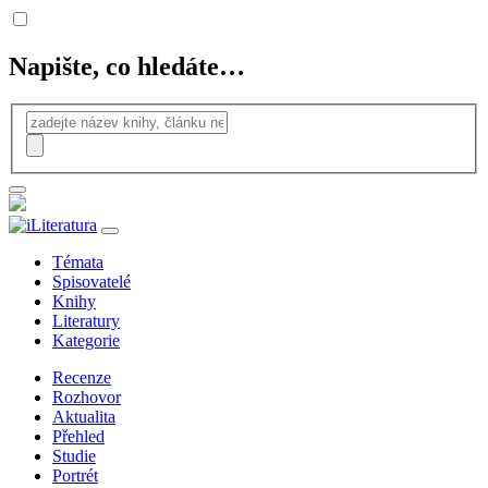
Napište, co hledáte…
Témata
Spisovatelé
Knihy
Literatury
Kategorie
Recenze
Rozhovor
Aktualita
Přehled
Studie
Portrét