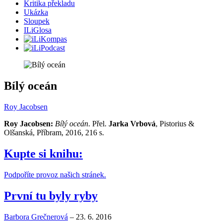
Kritika překladu
Ukázka
Sloupek
ILiGlosa
Bílý oceán
Roy Jacobsen
Roy Jacobsen:
Bílý oceán
. Přel.
Jarka Vrbová
, Pistorius &
Olšanská, Příbram, 2016, 216 s.
Kupte si knihu:
Podpoříte provoz našich stránek.
První tu byly ryby
Barbora Grečnerová
–
23. 6. 2016