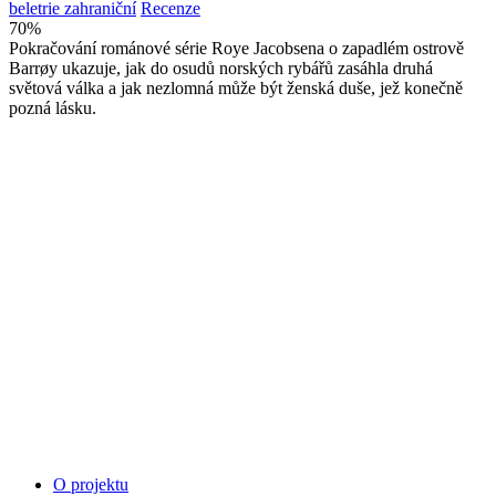
beletrie zahraniční
Recenze
70
%
Pokračování románové série Roye Jacobsena o zapadlém ostrově
Barrøy ukazuje, jak do osudů norských rybářů zasáhla druhá
světová válka a jak nezlomná může být ženská duše, jež konečně
pozná lásku.
O projektu