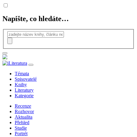
Napište, co hledáte…
Témata
Spisovatelé
Knihy
Literatury
Kategorie
Recenze
Rozhovor
Aktualita
Přehled
Studie
Portrét