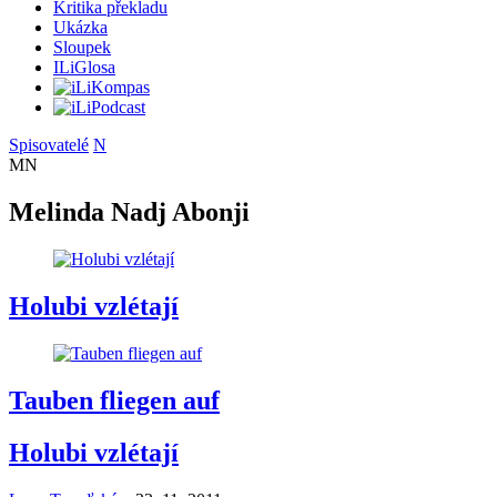
Kritika překladu
Ukázka
Sloupek
ILiGlosa
Spisovatelé
N
MN
Melinda Nadj Abonji
Holubi vzlétají
Tauben fliegen auf
Holubi vzlétají