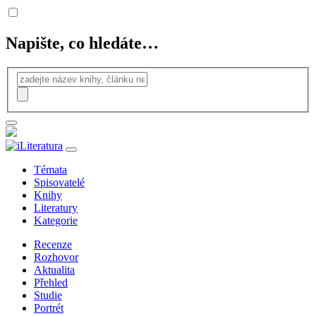
Napište, co hledáte…
Témata
Spisovatelé
Knihy
Literatury
Kategorie
Recenze
Rozhovor
Aktualita
Přehled
Studie
Portrét