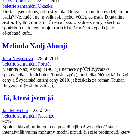
Lucy Topoľská
–
22. 11. 2011
beletrie zahraniční
Ukázka
Dostala jsem dopis, od sestry, říká Dragana, mám ti povědět, co mi
psala? Ne, raději ne, myslím si, nechci vědět, co psala Draganina
sestra. Ty, Ildi, oni tam už nemají skoro žádné stromy, všechno
spotřebují na topení, moje sestra říká, že město vypadá jako
oškubané kuře...
Melinda Nadj Abonji
Jitka Nešporová
–
28. 4. 2011
beletrie zahraniční
Portrét
Melinda Nadj Abonji (1968) je německy píšící švýcarská
spisovatelka a hudebnice (housle, zpěv), nositelka Německé knižní
ceny a Švýcarské knižní ceny 2010, jež získala za román Tauben
fliegen auf (Holubi vzlétají).
Já, která jsem já
Jan M. Heller
–
28. 4. 2011
beletrie zahraniční
Recenze
90
%
Spolu s hlavní hrdinkou a na pozadí jejího života čtenář stále
intenzivněji vnímá mohutný spodní proud, či spíše protiproud, který