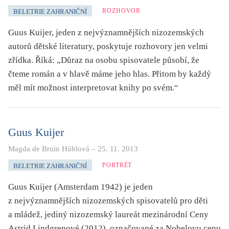
ROZHOVOR
BELETRIE ZAHRANIČNÍ
Guus Kuijer, jeden z nejvýznamnějších nizozemských
autorů dětské literatury, poskytuje rozhovory jen velmi
zřídka. Říká: „Důraz na osobu spisovatele působí, že
čteme román a v hlavě máme jeho hlas. Přitom by každý
měl mít možnost interpretovat knihy po svém.“
Guus Kuijer
Magda de Bruin Hüblová
–
25. 11. 2013
PORTRÉT
BELETRIE ZAHRANIČNÍ
Guus Kuijer (Amsterdam 1942) je jeden
z nejvýznamnějších nizozemských spisovatelů pro děti
a mládež, jediný nizozemský laureát mezinárodní Ceny
Astrid Lindgrenové (2012), označované za Nobelovu cenu