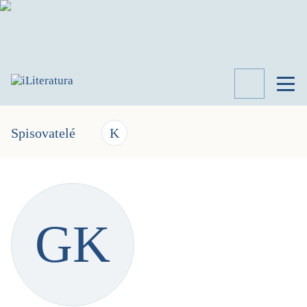
TÉMATA
RECENZE
Spisovatelé
K
ROZHOVOR
SPISOVATELÉ
AKTUALITA
KNIHY
GK
PŘEHLED
LITERATURY
STUDIE
KATEGORIE
PORTRÉT