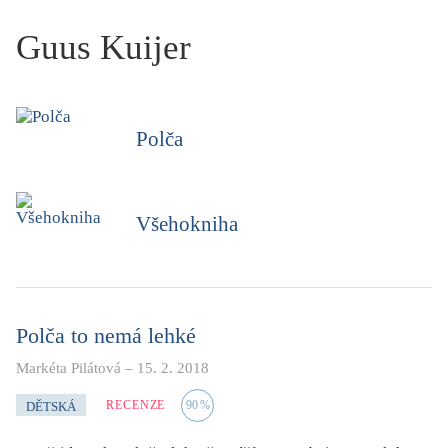
KRITIKA PŘEKLADU
Guus Kuijer
UKÁZKA
SLOUPEK
Polča
ILIGLOSA
Všehokniha
Polča to nemá lehké
Markéta Pilátová
–
15. 2. 2018
RECENZE
90
%
DĚTSKÁ