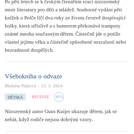
Po pěti letech se k českým čtenářům vrací nizozemský
mistr literatury pro děti a mládež. Souborné vydání pěti
knížek o Polče líčí dva roky ze života čerstvě dospívající
holky, která střízlivě a s humorem překonává trampoty
známé mnoha současným dětem. Částečně jde o potíže
vlastní jejímu věku a částečně způsobené nezralostí nebo
bezradností dospělých.
Všehokniha o odvaze
Markéta Pilátová
–
12. 3. 2014
RECENZE
90
%
DĚTSKÁ
Nizozemský autor Guus Kuijer ukazuje dětem, jak se
nebát, když rodiče nejsou dobrými vzory.