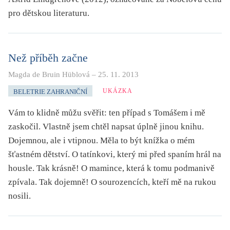
pro dětskou literaturu.
Než příběh začne
Magda de Bruin Hüblová
–
25. 11. 2013
UKÁZKA
BELETRIE ZAHRANIČNÍ
Vám to klidně můžu svěřit: ten případ s Tomášem i mě
zaskočil. Vlastně jsem chtěl napsat úplně jinou knihu.
Dojemnou, ale i vtipnou. Měla to být knížka o mém
šťastném dětství. O tatínkovi, který mi před spaním hrál na
housle. Tak krásně! O mamince, která k tomu podmanivě
zpívala. Tak dojemně! O sourozencích, kteří mě na rukou
nosili.