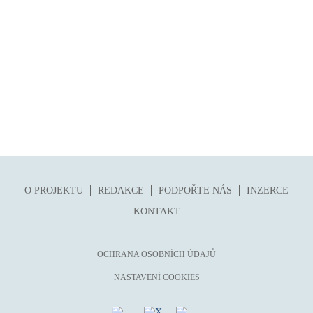
O PROJEKTU
REDAKCE
PODPOŘTE NÁS
INZERCE
KONTAKT
OCHRANA OSOBNÍCH ÚDAJŮ
NASTAVENÍ COOKIES