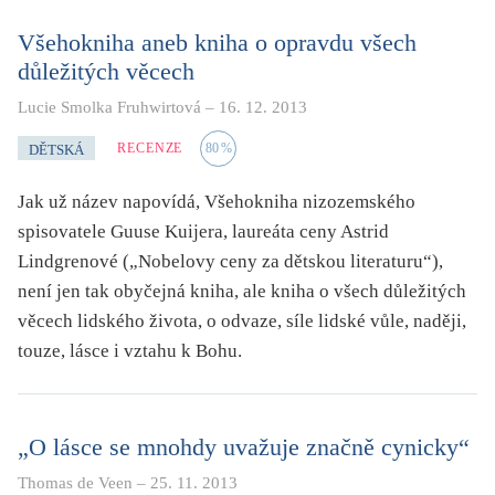
Všehokniha aneb kniha o opravdu všech
důležitých věcech
Lucie Smolka Fruhwirtová
–
16. 12. 2013
RECENZE
80
%
DĚTSKÁ
Jak už název napovídá, Všehokniha nizozemského
spisovatele Guuse Kuijera, laureáta ceny Astrid
Lindgrenové („Nobelovy ceny za dětskou literaturu“),
není jen tak obyčejná kniha, ale kniha o všech důležitých
věcech lidského života, o odvaze, síle lidské vůle, naději,
touze, lásce i vztahu k Bohu.
„O lásce se mnohdy uvažuje značně cynicky“
Thomas de Veen
–
25. 11. 2013