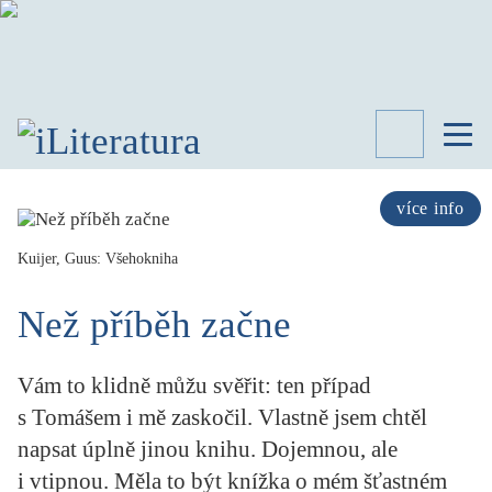
TÉMATA
RECENZE
více info
ROZHOVOR
SPISOVATELÉ
Kuijer, Guus: Všehokniha
AKTUALITA
Než příběh začne
KNIHY
PŘEHLED
LITERATURY
Vám to klidně můžu svěřit: ten případ
STUDIE
s Tomášem i mě zaskočil. Vlastně jsem chtěl
KATEGORIE
napsat úplně jinou knihu. Dojemnou, ale
PORTRÉT
i vtipnou. Měla to být knížka o mém šťastném