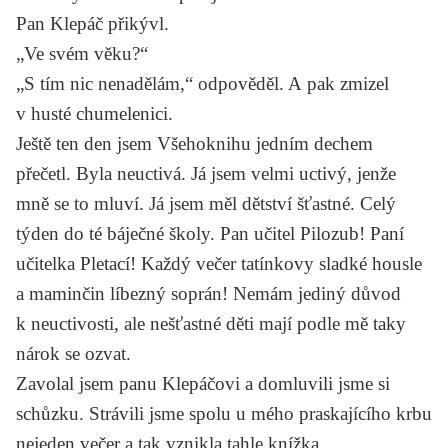
Pan Klepáč přikývl.
„Ve svém věku?“
„S tím nic nenadělám,“ odpověděl. A pak zmizel
v husté chumelenici.
Ještě ten den jsem
Všehoknihu
jedním dechem
přečetl. Byla neuctivá. Já jsem velmi uctivý, jenže
mně se to mluví. Já jsem měl dětství šťastné. Celý
týden do té báječné školy. Pan učitel Pilozub! Paní
učitelka Pletací! Každý večer tatínkovy sladké housle
a maminčin líbezný soprán! Nemám jediný důvod
k neuctivosti, ale nešťastné děti mají podle mě taky
nárok se ozvat.
Zavolal jsem panu Klepáčovi a domluvili jsme si
schůzku. Strávili jsme spolu u mého praskajícího krbu
nejeden večer a tak vznikla tahle knížka.