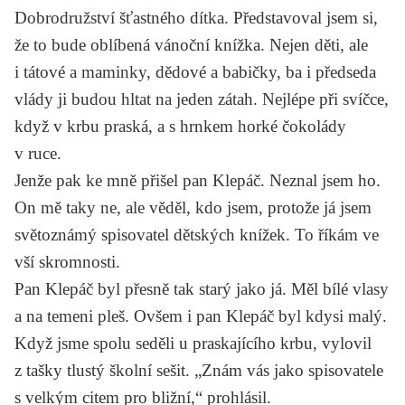
Dobrodružství šťastného dítka
. Představoval jsem si,
že to bude oblíbená vánoční knížka. Nejen děti, ale
i tátové a maminky, dědové a babičky, ba i předseda
vlády ji budou hltat na jeden zátah. Nejlépe při svíčce,
když v krbu praská, a s hrnkem horké čokolády
v ruce.
Jenže pak ke mně přišel pan Klepáč. Neznal jsem ho.
On mě taky ne, ale věděl, kdo jsem, protože já jsem
světoznámý spisovatel dětských knížek. To říkám ve
vší skromnosti.
Pan Klepáč byl přesně tak starý jako já. Měl bílé vlasy
a na temeni pleš. Ovšem i pan Klepáč byl kdysi malý.
Když jsme spolu seděli u praskajícího krbu, vylovil
z tašky tlustý školní sešit. „Znám vás jako spisovatele
s velkým citem pro bližní,“ prohlásil.