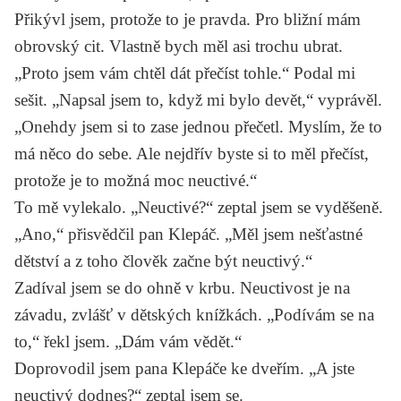
Přikývl jsem, protože to je pravda. Pro bližní mám
obrovský cit. Vlastně bych měl asi trochu ubrat.
„Proto jsem vám chtěl dát přečíst tohle.“ Podal mi
sešit. „Napsal jsem to, když mi bylo devět,“ vyprávěl.
„Onehdy jsem si to zase jednou přečetl. Myslím, že to
má něco do sebe. Ale nejdřív byste si to měl přečíst,
protože je to možná moc neuctivé.“
To mě vylekalo. „Neuctivé?“ zeptal jsem se vyděšeně.
„Ano,“ přisvědčil pan Klepáč. „Měl jsem nešťastné
dětství a z toho člověk začne být neuctivý.“
Zadíval jsem se do ohně v krbu. Neuctivost je na
závadu, zvlášť v dětských knížkách. „Podívám se na
to,“ řekl jsem. „Dám vám vědět.“
Doprovodil jsem pana Klepáče ke dveřím. „A jste
neuctivý dodnes?“ zeptal jsem se.