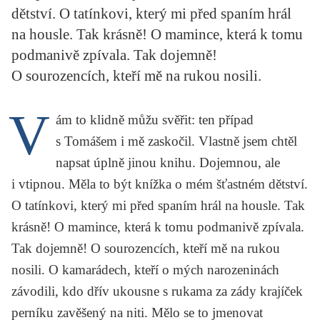
dětství. O tatínkovi, který mi před spaním hrál
KRITIKA PŘEKLADU
na housle. Tak krásně! O mamince, která k tomu
UKÁZKA
podmanivě zpívala. Tak dojemně!
O sourozencích, kteří mě na rukou nosili.
SLOUPEK
V
ILIGLOSA
ám to klidně můžu svěřit: ten případ
s Tomášem i mě zaskočil. Vlastně jsem chtěl
napsat úplně jinou knihu. Dojemnou, ale
i vtipnou. Měla to být knížka o mém šťastném dětství.
O tatínkovi, který mi před spaním hrál na housle. Tak
krásně! O mamince, která k tomu podmanivě zpívala.
Tak dojemně! O sourozencích, kteří mě na rukou
nosili. O kamarádech, kteří o mých narozeninách
závodili, kdo dřív ukousne s rukama za zády krajíček
perníku zavěšený na niti. Mělo se to jmenovat