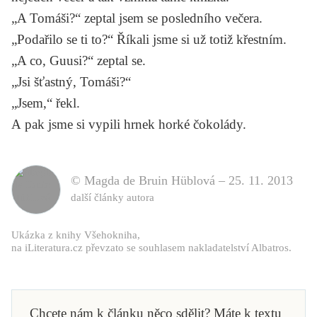
„A Tomáši?“ zeptal jsem se posledního večera.
„Podařilo se ti to?“ Říkali jsme si už totiž křestním.
„A co, Guusi?“ zeptal se.
„Jsi šťastný, Tomáši?“
„Jsem,“ řekl.
A pak jsme si vypili hrnek horké čokolády.
© Magda de Bruin Hüblová –
25. 11. 2013
další články autora
Ukázka z knihy
Všehokniha
,
na iLiteratura.cz převzato se souhlasem nakladatelství Albatros.
Chcete nám k článku něco sdělit? Máte k textu