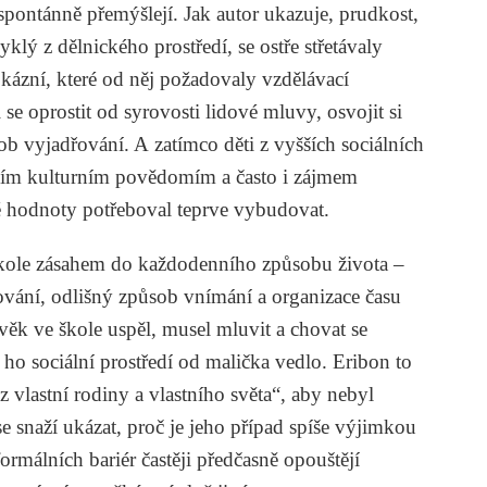
 spontánně přemýšlejí. Jak autor ukazuje, prudkost,
klý z dělnického prostředí, se ostře střetávaly
 kázní, které od něj požadovaly vzdělávací
 se oprostit od syrovosti lidové mluvy, osvojit si
ob vyjadřování. A zatímco děti z vyšších sociálních
ním kulturním povědomím a často i zájmem
vé hodnoty potřeboval teprve vybudovat.
 škole zásahem do každodenního způsobu života –
vání, odlišný způsob vnímání a organizace času
ěk ve škole uspěl, musel mluvit a chovat se
ho sociální prostředí od malička vedlo. Eribon to
z vlastní rodiny a vlastního světa“, aby nebyl
 snaží ukázat, proč je jeho případ spíše výjimkou
formálních bariér častěji předčasně opouštějí