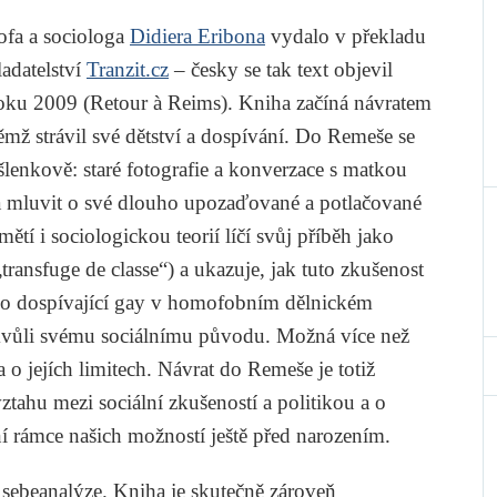
ofa a sociologa
Didiera Eribona
vydalo v překladu
adatelství
Tranzit.cz
– česky se tak text objevil
roku 2009 (
Retour à Reims
). Kniha začíná návratem
němž strávil své dětství a dospívání. Do Remeše se
šlenkově: staré fotografie a konverzace s matkou
 mluvit o své dlouho upozaďované a potlačované
ětí i sociologickou teorií líčí svůj příběh jako
transfuge de classe“) a ukazuje, jak tuto zkušenost
jako dospívající gay v homofobním dělnickém
l kvůli svému sociálnímu původu. Možná více než
 o jejích limitech.
Návrat do Remeše
je totiž
ztahu mezi sociální zkušeností a politikou a o
ní rámce našich možností ještě před narozením.
 sebeanalýze. Kniha je skutečně zároveň