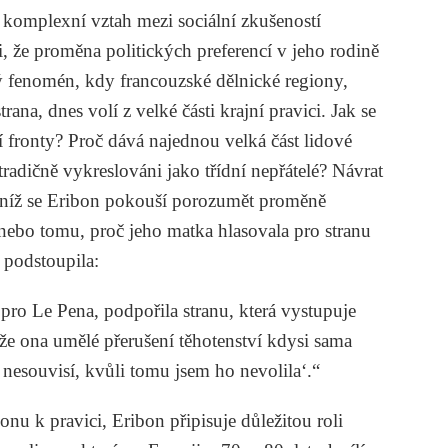
 komplexní vztah mezi sociální zkušeností
i, že proměna politických preferencí v jeho rodině
ký fenomén, kdy francouzské dělnické regiony,
ana, dnes volí z velké části krajní pravici. Jak se
í fronty? Proč dává najednou velká část lidové
 tradičně vykreslováni jako třídní nepřátelé?
Návrat
 v níž se Eribon pokouší porozumět proměně
 nebo tomu, proč jeho matka hlasovala pro stranu
t podstoupila:
 pro Le Pena, podpořila stranu, která vystupuje
, že ona umělé přerušení těhotenství kdysi sama
 nesouvisí, kvůli tomu jsem ho nevolila‘.“
lonu k pravici, Eribon připisuje důležitou roli