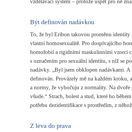
vzdělávací systém – protože uspět pro ně zn
Být definován nadávkou
To, že byl Eribon takovou proměnu identity v
vlastní homosexualitě. Pro dospívajícího ho
homofobií a rigidními maskulinními vzorci 
s označením pro sexuální identitu, s níž se 
nadávky. „Byl jsem obklopen nadávkami. A 
definován. Provázely mě na každém kroku, ab
a normy, že vybočuju z normality. Na dvoře 
všude.“ Strach, bolest a stud, které ho běhe
potřebu dezidentifikace s prostředím, z něho
Z leva do prava