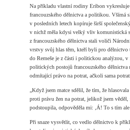
Na příkladu vlastní rodiny Eribon vykresluje
francouzského dělnictva a politikou. Všímá s
v posledních letech kopíruje širší společens
v nichž měla kdysi velký vliv komunistická str
z francouzského dělnictva stali voliči Národn
vrstvy svůj hlas těm, kteří byli pro dělnictvo
do Remeše
je z části i politickou analýzou,
politických postojů francouzského dělnictva
odmítající právo na potrat, ačkoli sama potra
„Když jsem matce sdělil, že tím, že hlasovala
proti právu žen na potrat, jelikož jsem věděl
podstoupila, odpověděla mi: ‚Á! To s tím ale
Při snaze vysvětlit, co vedlo dělnictvo k přík