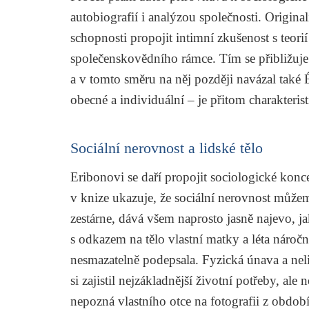
autobiografií i analýzou společnosti. Origina
schopnosti propojit intimní zkušenost s teorií
společenskovědního rámce. Tím se přibližuje
a v tomto směru na něj později navázal také
obecné a individuální – je přitom charakteris
Sociální nerovnost a lidské tělo
Eribonovi se daří propojit sociologické konc
v knize ukazuje, že sociální nerovnost můžem
zestárne, dává všem naprosto jasně najevo, ja
s odkazem na tělo vlastní matky a léta náročn
nesmazatelně podepsala. Fyzická únava a nel
si zajistil nejzákladnější životní potřeby, a
nepozná vlastního otce na fotografii z období 