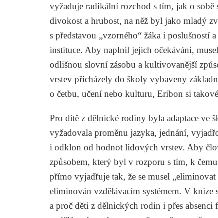
vyžaduje radikální rozchod s tím, jak o sobě
divokost a hrubost, na něž byl jako mladý zvy
s představou „vzorného“ žáka i poslušností a
instituce. Aby naplnil jejich očekávání, musel
odlišnou slovní zásobu a kultivovanější způs
vrstev přicházely do školy vybaveny základ
o četbu, učení nebo kulturu, Eribon si tako
Pro dítě z dělnické rodiny byla adaptace ve
vyžadovala proměnu jazyka, jednání, vyjadřo
i odklon od hodnot lidových vrstev. Aby člov
způsobem, který byl v rozporu s tím, k čemu 
přímo vyjadřuje tak, že se musel „eliminovat 
eliminován vzdělávacím systémem. V knize se
a proč děti z dělnických rodin i přes absenci 