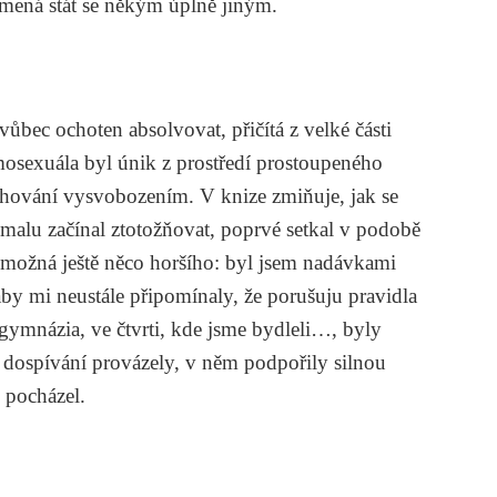
amená stát se někým úplně jiným.
ůbec ochoten absolvovat, přičítá z velké části
mosexuála byl únik z prostředí prostoupeného
chování vysvobozením. V knize zmiňuje, jak se
pomalu začínal ztotožňovat, poprvé setkal v podobě
možná ještě něco horšího: byl jsem nadávkami
y mi neustále připomínaly, že porušuju pravidla
gymnázia, ve čtvrti, kde jsme bydleli…, byly
m dospívání provázely, v něm podpořily silnou
ž pocházel.