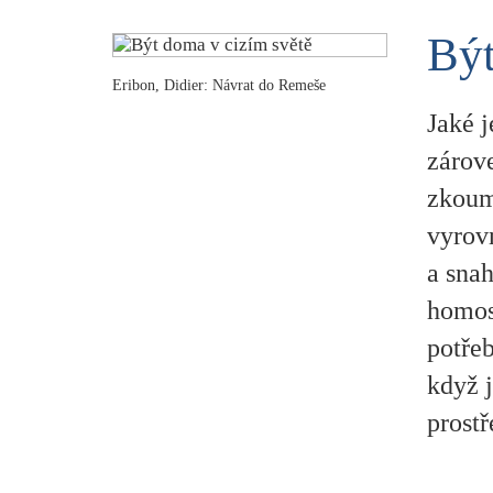
Být
Eribon, Didier: Návrat do Remeše
Jaké j
zárove
zkoum
vyrovn
a sna
homose
potřeb
když j
prostř