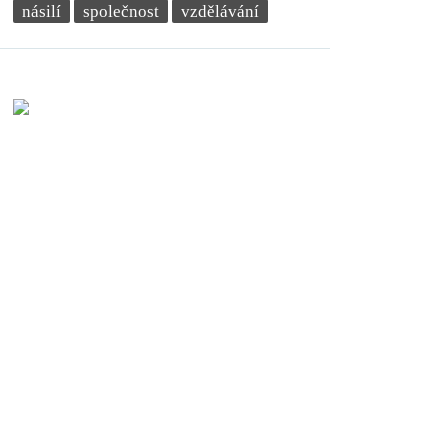
násilí
společnost
vzdělávání