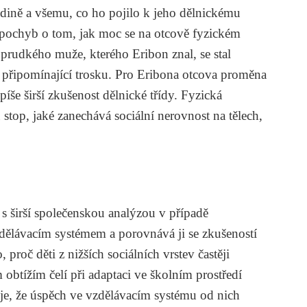
odině a všemu, co ho pojilo k jeho dělnickému
pochyb o tom, jak moc se na otcově fyzickém
prudkého muže, kterého Eribon znal, se stal
k připomínající trosku. Pro Eribona otcova proměna
píše širší zkušenost dělnické třídy. Fyzická
top, jaké zanechává sociální nerovnost na tělech,
 širší společenskou analýzou v případě
vzdělávacím systémem a porovnává ji se zkušeností
proč děti z nižších sociálních vrstev častěji
obtížím čelí při adaptaci ve školním prostředí
je, že úspěch ve vzdělávacím systému od nich