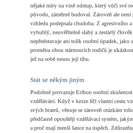
nějaké míry na vině odstup, který vůči své r
původu, záměrně budoval. Zároveň ale není 
vzhledu podepsala chudoba. Z agresivního a 
vyhublý, neuvěřitelně slabý a zestárlý člově
nepředstavuje ani tolik osobní úpadek, jako s
proměna obou stárnoucích rodičů je ukázkou s
jež na sobě nesou její tíhu.
Stát se někým jiným
Podobně provazuje Eribon osobní zkušenost s
vzdělávání. Když v knize líčí vlastní cestu 
svých bratrů, věnuje se zároveň otázkám toho, 
předčasně opouštějí vzdělávací systém, jakým 
a proč mají menší šance na úspěch. Zdůrazňu