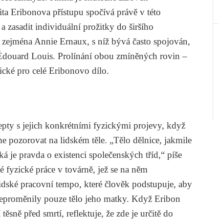
lita Eribonova přístupu spočívá právě v této
 a zasadit individuální prožitky do širšího
 zejména Annie Ernaux, s níž bývá často spojován,
 Édouard Louis. Prolínání obou zmíněných rovin –
tické pro celé Eribonovo dílo.
epty s jejich konkrétními fyzickými projevy, když
e pozorovat na lidském těle. „Tělo dělnice, jakmile
ká je pravda o existenci společenských tříd,“ píše
é fyzické práce v továrně, jež se na něm
idské pracovní tempo, které člověk podstupuje, aby
le neproměnily pouze tělo jeho matky. Když Eribon
těsně před smrtí, reflektuje, že zde je určitě do