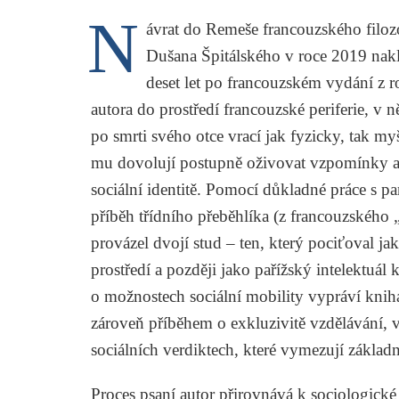
N
ávrat do Remeše
francouzského filoz
Dušana Špitálského v roce 2019 nakl
deset let po francouzském vydání z 
autora do prostředí francouzské periferie, v 
po smrti svého otce vrací jak fyzicky, tak my
mu dovolují postupně oživovat vzpomínky a
sociální identitě. Pomocí důkladné práce s pam
příběh třídního přeběhlíka (z francouzského „
provázel dvojí stud – ten, který pociťoval 
prostředí a později jako pařížský intelektuá
o možnostech sociální mobility vypráví kniha
zároveň příběhem o exkluzivitě vzdělávání, v
sociálních verdiktech, které vymezují základ
Proces psaní autor přirovnává k sociologické