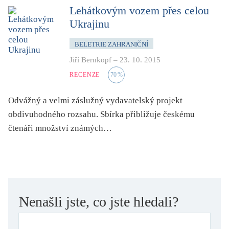
mystika, magie
Lehátkovým vozem přes celou
Ukrajinu
náboženství, víra
nacismus
BELETRIE ZAHRANIČNÍ
násilí
Jiří Bernkopf
–
23. 10. 2015
nemoc, zdraví, životní styl
RECENZE
70
%
nové technologie, AI
Odvážný a velmi záslužný vydavatelský projekt
o překladu
obdivuhodného rozsahu. Sbírka přibližuje českému
obrázková
čtenáři množství známých…
od 15 let
parodie
poezie
pohádka
Nenašli jste, co jste hledali?
povídka
pro 13 až 15 let