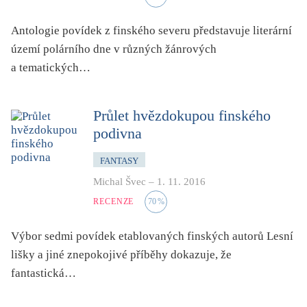
folklor
Antologie povídek z finského severu představuje literární
horor, thriller
území polárního dne v různých žánrových
hra
a tematických…
hudba
humor, groteskno, satira
Průlet hvězdokupou finského
chudoba, sociální vyloučení
podivna
identita
kolonialismus, imperialismus
FANTASY
Michal Švec
–
1. 11. 2016
legenda, mýtus, pověst
RECENZE
70
%
literární cena
literární kánon (do r. 1890)
Výbor sedmi povídek etablovaných finských autorů Lesní
mangy
lišky a jiné znepokojivé příběhy dokazuje, že
město
fantastická…
moderní klasika (do 60. let)