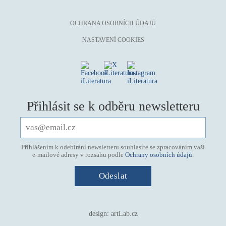
světový bestseller
špionážní
OCHRANA OSOBNÍCH ÚDAJŮ
tělo
NASTAVENÍ COOKIES
totalitní režim
trauma
umění, design, architektura
upír, démon, vlkodlak
Přihlásit se k odběru newsletteru
utopie
válka
Přihlášením k odebírání newsletteru souhlasíte se zpracováním vaší
věda
e-mailové adresy v rozsahu podle
Ochrany osobních údajů
.
vesmír
vzdělávání
vztahy
design:
artLab.cz
young adult