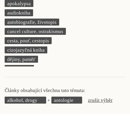
apokalypsa
KRITIKA PŘEKLADU
audiokniha
UKÁZKA
autobiografie, životopis
cancel culture, ostrakismus
SLOUPEK
cesta, pouť, cestopis
ILIGLOSA
cizojazyčná kniha
dějiny, paměť
demokracie
deník, korespondence, svědectví
detektivní motiv
Články obsahující všechna tato témata:
děti 0 až 3 roky
alkohol, drogy
antologie
zrušit výběr
děti 3 až 6 let
děti 6 až 9 let
dětská naučná