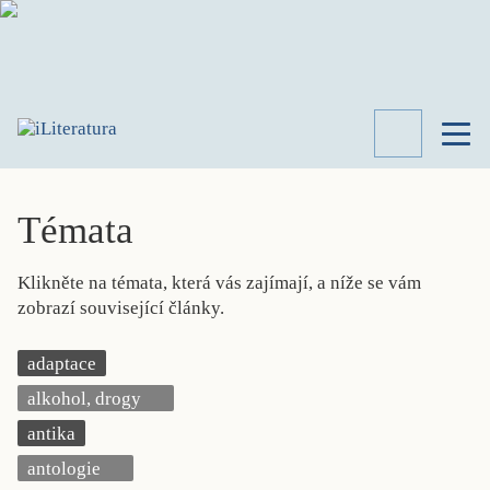
TÉMATA
RECENZE
Témata
ROZHOVOR
SPISOVATELÉ
Klikněte na témata, která vás zajímají, a níže se vám
AKTUALITA
zobrazí související články.
KNIHY
PŘEHLED
adaptace
LITERATURY
alkohol, drogy
STUDIE
KATEGORIE
antika
PORTRÉT
antologie