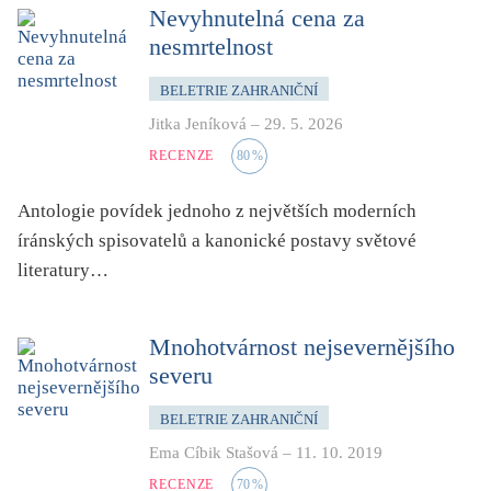
dětství
Nevyhnutelná cena za
nesmrtelnost
dezinformace, extremismus
divadlo
BELETRIE ZAHRANIČNÍ
dobrodružství, napětí
Jitka Jeníková
–
29. 5. 2026
ekologie, klimatická změna
RECENZE
80
%
ekonomika, politika, právo
Antologie povídek jednoho z největších moderních
encyklopedie, slovník
íránských spisovatelů a kanonické postavy světové
erotica
literatury…
esej
exil, migrace
Mnohotvárnost nejsevernějšího
experiment
severu
feminismus
BELETRIE ZAHRANIČNÍ
film
Ema Cíbik Stašová
–
11. 10. 2019
filozofie
RECENZE
70
%