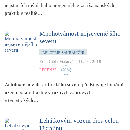
folklor
nejstarších mýtů, halucinogenních vizí a šamanských
horor, thriller
praktik v realitě…
hra
hudba
Mnohotvárnost nejsevernějšího
severu
humor, groteskno, satira
chudoba, sociální vyloučení
BELETRIE ZAHRANIČNÍ
identita
Ema Cíbik Stašová
–
11. 10. 2019
kolonialismus, imperialismus
RECENZE
70
%
legenda, mýtus, pověst
Antologie povídek z finského severu představuje literární
literární cena
území polárního dne v různých žánrových
literární kánon (do r. 1890)
a tematických…
mangy
město
Lehátkovým vozem přes celou
moderní klasika (do 60. let)
Ukrajinu