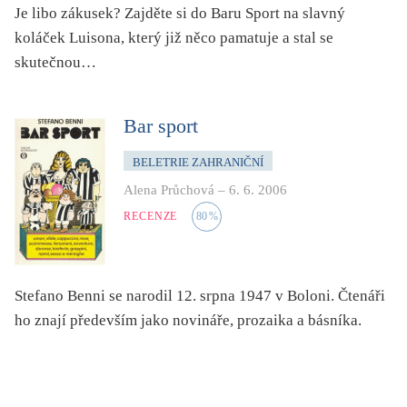
světový bestseller
Je libo zákusek? Zajděte si do Baru Sport na slavný
koláček Luisona, který již něco pamatuje a stal se
špionážní
skutečnou…
tělo
totalitní režim
Bar sport
trauma
umění, design, architektura
BELETRIE ZAHRANIČNÍ
upír, démon, vlkodlak
Alena Průchová
–
6. 6. 2006
utopie
RECENZE
80
%
válka
věda
Stefano Benni se narodil 12. srpna 1947 v Boloni. Čtenáři
vesmír
ho znají především jako novináře, prozaika a básníka.
vzdělávání
vztahy
young adult