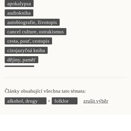
apokalypsa
KRITIKA PŘEKLADU
audiokniha
UKÁZKA
autobiografie, životopis
cancel culture, ostrakismus
SLOUPEK
cesta, pouť, cestopis
ILIGLOSA
cizojazyčná kniha
dějiny, paměť
demokracie
deník, korespondence, svědectví
detektivní motiv
Články obsahující všechna tato témata:
děti 0 až 3 roky
alkohol, drogy
folklor
zrušit výběr
děti 3 až 6 let
děti 6 až 9 let
dětská naučná