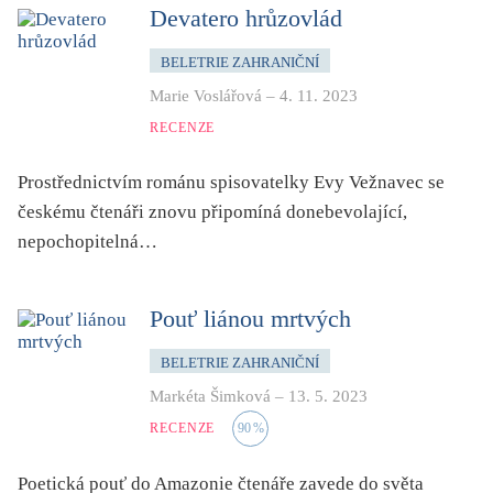
dětství
Devatero hrůzovlád
dezinformace, extremismus
BELETRIE ZAHRANIČNÍ
divadlo
Marie Voslářová
–
4. 11. 2023
dobrodružství, napětí
RECENZE
ekologie, klimatická změna
Prostřednictvím románu spisovatelky Evy Vežnavec se
ekonomika, politika, právo
českému čtenáři znovu připomíná donebevolající,
encyklopedie, slovník
nepochopitelná…
erotica
esej
Pouť liánou mrtvých
exil, migrace
BELETRIE ZAHRANIČNÍ
experiment
Markéta Šimková
–
13. 5. 2023
feminismus
RECENZE
90
%
film
filozofie
Poetická pouť do Amazonie čtenáře zavede do světa