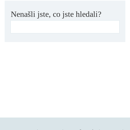
zahraniční kniha o ČR
Nenašli jste, co jste hledali?
zvíře