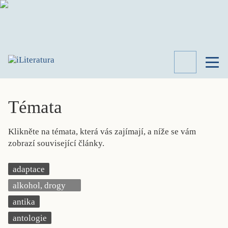
TÉMATA
RECENZE
Témata
ROZHOVOR
SPISOVATELÉ
Klikněte na témata, která vás zajímají, a níže se vám
AKTUALITA
zobrazí související články.
KNIHY
PŘEHLED
adaptace
LITERATURY
alkohol, drogy
STUDIE
KATEGORIE
antika
PORTRÉT
antologie