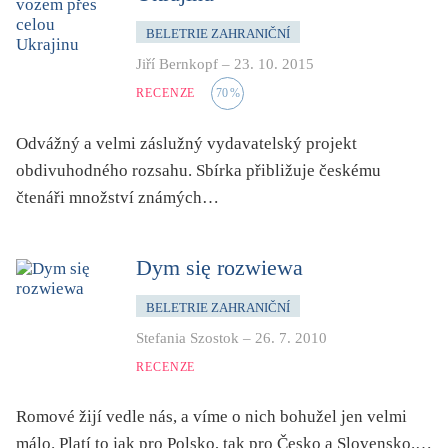
mystika, magie
BELETRIE ZAHRANIČNÍ
náboženství, víra
Jiří Bernkopf
–
23. 10. 2015
nacismus
RECENZE
70
%
násilí
nemoc, zdraví, životní styl
Odvážný a velmi záslužný vydavatelský projekt
obdivuhodného rozsahu. Sbírka přibližuje českému
nové technologie, AI
čtenáři množství známých…
o překladu
obrázková
Dym się rozwiewa
od 15 let
parodie
BELETRIE ZAHRANIČNÍ
poezie
Stefania Szostok
–
26. 7. 2010
pohádka
RECENZE
povídka
Romové žijí vedle nás, a víme o nich bohužel jen velmi
pro 13 až 15 let
málo. Platí to jak pro Polsko, tak pro Česko a Slovensko.…