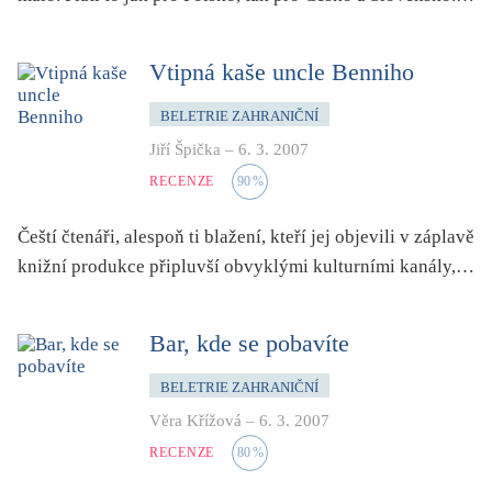
pro 9 až 12 let
příroda, krajina, venkov
Vtipná kaše uncle Benniho
psychika, psychologie
BELETRIE ZAHRANIČNÍ
publicistika, média
Jiří Špička
–
6. 3. 2007
queer
RECENZE
90
%
rasismus
reportáž
Čeští čtenáři, alespoň ti blažení, kteří jej objevili v záplavě
rozhovor
knižní produkce připluvší obvyklými kulturními kanály,…
sex
smrt
Bar, kde se pobavíte
sociální sítě, virtuální realita
BELETRIE ZAHRANIČNÍ
společnost
Věra Křížová
–
6. 3. 2007
sport
RECENZE
80
%
středověk