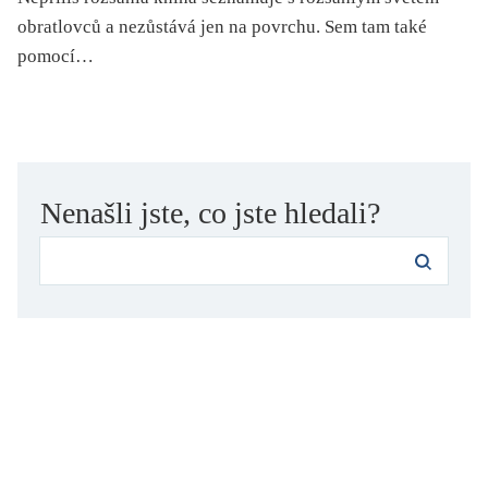
folklor
obratlovců a nezůstává jen na povrchu. Sem tam také
horor, thriller
pomocí…
hra
hudba
humor, groteskno, satira
chudoba, sociální vyloučení
Nenašli jste, co jste hledali?
identita
kolonialismus, imperialismus
legenda, mýtus, pověst
literární cena
literární kánon (do r. 1890)
mangy
město
moderní klasika (do 60. let)