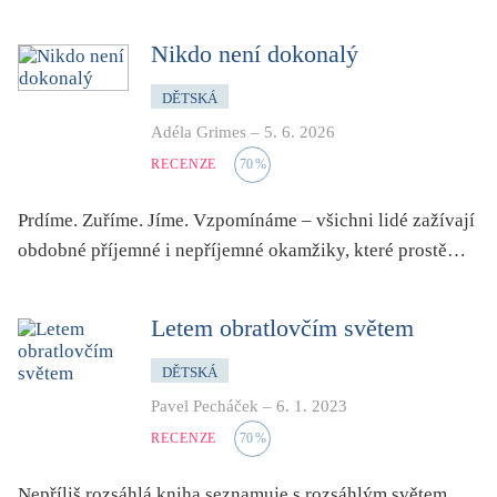
dětství
dezinformace, extremismus
Nikdo není dokonalý
divadlo
DĚTSKÁ
dobrodružství, napětí
Adéla Grimes
–
5. 6. 2026
ekologie, klimatická změna
RECENZE
70
%
ekonomika, politika, právo
Prdíme. Zuříme. Jíme. Vzpomínáme – všichni lidé zažívají
encyklopedie, slovník
obdobné příjemné i nepříjemné okamžiky, které prostě…
erotica
esej
Letem obratlovčím světem
exil, migrace
experiment
DĚTSKÁ
feminismus
Pavel Pecháček
–
6. 1. 2023
film
RECENZE
70
%
filozofie
Nepříliš rozsáhlá kniha seznamuje s rozsáhlým světem