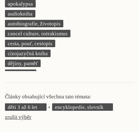
apokalypsa
KRITIKA PŘEKLADU
audiokniha
UKÁZKA
autobiografie, životopis
cancel culture, ostrakismus
SLOUPEK
cesta, pouť, cestopis
ILIGLOSA
cizojazyčná kniha
dějiny, paměť
demokracie
deník, korespondence, svědectví
detektivní motiv
Články obsahující všechna tato témata:
děti 0 až 3 roky
děti 3 až 6 let
encyklopedie, slovník
děti 3 až 6 let
zrušit výběr
děti 6 až 9 let
dětská naučná