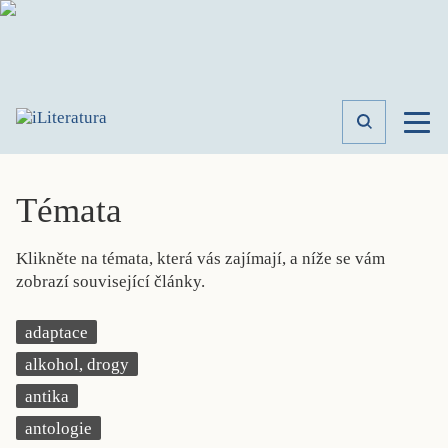
TÉMATA
RECENZE
Témata
ROZHOVOR
SPISOVATELÉ
Klikněte na témata, která vás zajímají, a níže se vám
AKTUALITA
zobrazí související články.
KNIHY
PŘEHLED
adaptace
LITERATURY
alkohol, drogy
STUDIE
KATEGORIE
antika
PORTRÉT
antologie