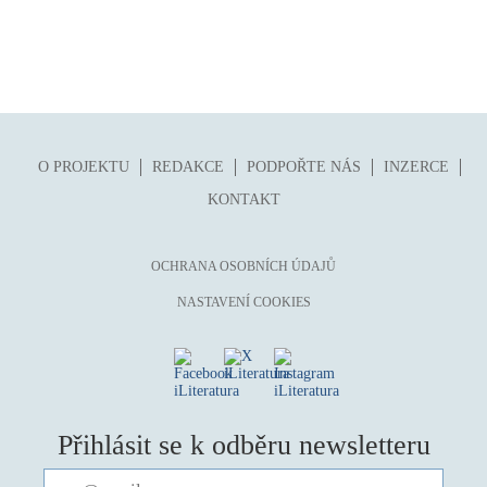
mystika, magie
náboženství, víra
nacismus
násilí
nemoc, zdraví, životní styl
O PROJEKTU
REDAKCE
PODPOŘTE NÁS
INZERCE
nové technologie, AI
KONTAKT
o překladu
obrázková
OCHRANA OSOBNÍCH ÚDAJŮ
od 15 let
NASTAVENÍ COOKIES
parodie
poezie
pohádka
povídka
Přihlásit se k odběru newsletteru
pro 13 až 15 let