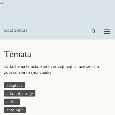
TÉMATA
RECENZE
Témata
ROZHOVOR
SPISOVATELÉ
Klikněte na témata, která vás zajímají, a níže se vám
AKTUALITA
zobrazí související články.
KNIHY
PŘEHLED
adaptace
LITERATURY
alkohol, drogy
STUDIE
KATEGORIE
antika
PORTRÉT
antologie