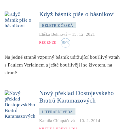
dětství
dezinformace, extremismus
Když básník píše o básníkovi
divadlo
BELETRIE ČESKÁ
dobrodružství, napětí
Eliška Belinová
–
15. 12. 2021
ekologie, klimatická změna
RECENZE
90
%
ekonomika, politika, právo
Na jedné straně vzpurný básník udržující bouřlivý vztah
encyklopedie, slovník
s Paulem Verlainem a ještě bouřlivější se životem, na
erotica
straně…
esej
exil, migrace
Nový překlad Dostojevského
experiment
Bratrů Karamazových
feminismus
LITERÁRNÍ VĚDA
film
Kamila Chlupáčová
–
10. 2. 2014
filozofie
KRITIKA PŘEKLADU