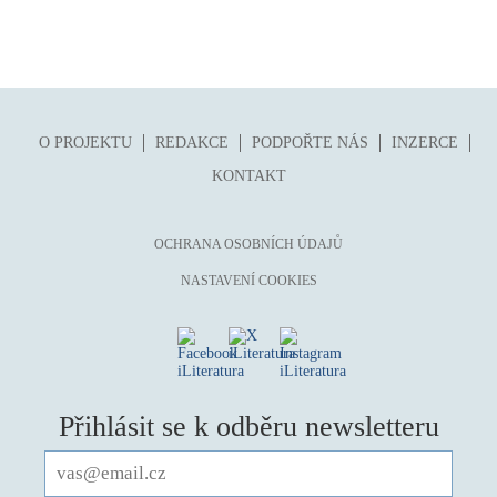
světový bestseller
špionážní
tělo
totalitní režim
O PROJEKTU
REDAKCE
PODPOŘTE NÁS
INZERCE
trauma
KONTAKT
umění, design, architektura
upír, démon, vlkodlak
OCHRANA OSOBNÍCH ÚDAJŮ
utopie
NASTAVENÍ COOKIES
válka
věda
vesmír
vzdělávání
Přihlásit se k odběru newsletteru
vztahy
young adult