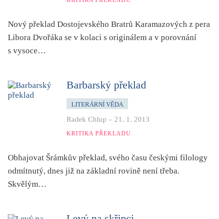
folklor
horor, thriller
Nový překlad Dostojevského Bratrů Karamazových z pera
Libora Dvořáka se v kolaci s originálem a v porovnání
hra
s vysoce…
hudba
humor, groteskno, satira
Barbarský překlad
chudoba, sociální vyloučení
identita
LITERÁRNÍ VĚDA
kolonialismus, imperialismus
Radek Chlup
–
21. 1. 2013
legenda, mýtus, pověst
KRITIKA PŘEKLADU
literární cena
Obhajovat Šrámkův překlad, svého času českými filology
literární kánon (do r. 1890)
odmítnutý, dnes již na základní rovině není třeba.
mangy
Skvělým…
město
moderní klasika (do 60. let)
Levý na skřipci