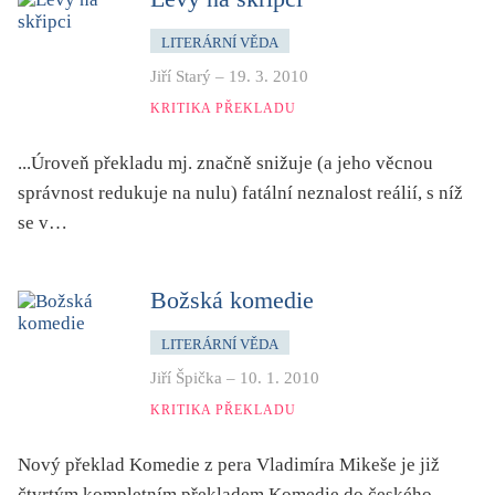
mystika, magie
LITERÁRNÍ VĚDA
náboženství, víra
Jiří Starý
–
19. 3. 2010
nacismus
KRITIKA PŘEKLADU
násilí
nemoc, zdraví, životní styl
...Úroveň překladu mj. značně snižuje (a jeho věcnou
nové technologie, AI
správnost redukuje na nulu) fatální neznalost reálií, s níž
se v…
o překladu
obrázková
od 15 let
Božská komedie
parodie
LITERÁRNÍ VĚDA
poezie
Jiří Špička
–
10. 1. 2010
pohádka
KRITIKA PŘEKLADU
povídka
Nový překlad Komedie z pera Vladimíra Mikeše je již
pro 13 až 15 let
čtvrtým kompletním překladem
Komedie
do českého