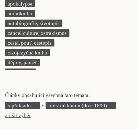
apokalypsa
KRITIKA PŘEKLADU
audiokniha
UKÁZKA
autobiografie, životopis
cancel culture, ostrakismus
SLOUPEK
cesta, pouť, cestopis
ILIGLOSA
cizojazyčná kniha
dějiny, paměť
demokracie
deník, korespondence, svědectví
detektivní motiv
Články obsahující všechna tato témata:
děti 0 až 3 roky
o překladu
literární kánon (do r. 1890)
děti 3 až 6 let
zrušit výběr
děti 6 až 9 let
dětská naučná