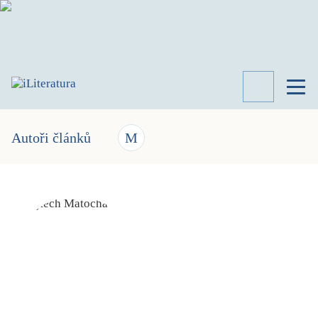
TÉMATA
RECENZE
Autoři článků
M
ROZHOVOR
SPISOVATELÉ
AKTUALITA
KNIHY
PŘEHLED
LITERATURY
STUDIE
KATEGORIE
PORTRÉT