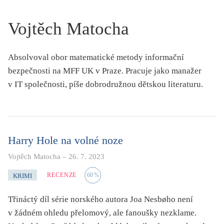
KRITIKA PŘEKLADU
Vojtěch Matocha
UKÁZKA
SLOUPEK
Absolvoval obor matematické metody informační
bezpečnosti na MFF UK v Praze. Pracuje jako manažer
ILIGLOSA
v IT společnosti, píše dobrodružnou dětskou literaturu.
Harry Hole na volné noze
Vojtěch Matocha
–
26. 7. 2023
RECENZE
60
%
KRIMI
Třináctý díl série norského autora Joa Nesbøho není
v žádném ohledu přelomový, ale fanoušky nezklame.