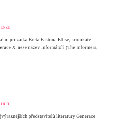
CENZE
kého prozaika Breta Eastona Ellise, kronikáře
erace X, nese název Informátoři (The Informers,
RTRÉT
jvýraznějších představitelů literatury Generace