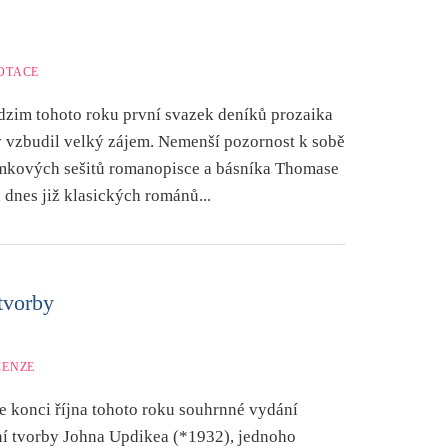
OTACE
odzim tohoto roku první svazek deníků prozaika
ý vzbudil velký zájem. Nemenší pozornost k sobě
mkových sešitů romanopisce a básníka Thomase
dnes již klasických románů...
tvorby
CENZE
e konci října tohoto roku souhrnné vydání
rní tvorby Johna Updikea (*1932), jednoho