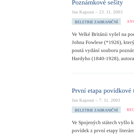
Poznámkové sešity
Jan Kapoun
–
23. 11. 2003
AN
BELETRIE ZAHRANIČNÍ
Ve Velké Británii vyšel na p
Johna Fowlese (*1926), kter
poutá vydání souboru pozná
Hardyho (1840-1928), autora 
První etapa povídkové 
Jan Kapoun
–
7. 11. 2003
RE
BELETRIE ZAHRANIČNÍ
Ve Spojených státech vyšlo k
povídek z první etapy literá