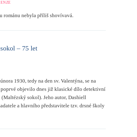
CENZE
u románu nebyla příliš shovívavá.
okol – 75 let
 února 1930, tedy na den sv. Valentýna, se na
poprvé objevilo dnes již klasické dílo detektivní
 (Maltézský sokol). Jeho autor, Dashiell
datele a hlavního představitele tzv. drsné školy