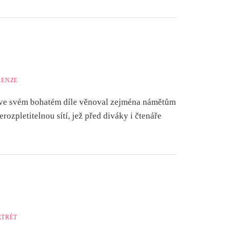
CENZE
e ve svém bohatém díle věnoval zejména námětům
rozpletitelnou sítí, jež před diváky i čtenáře
RTRÉT