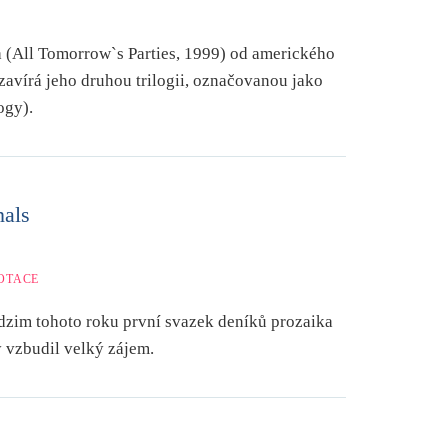
 (All Tomorrow`s Parties, 1999) od amerického
avírá jeho druhou trilogii, označovanou jako
ogy).
nals
OTACE
odzim tohoto roku první svazek deníků prozaika
 vzbudil velký zájem.