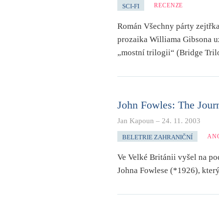
RECENZE
SCI-FI
Román Všechny párty zejtřka
prozaika Williama Gibsona uz
„mostní trilogii“ (Bridge Tril
John Fowles: The Jour
Jan Kapoun
–
24. 11. 2003
AN
BELETRIE ZAHRANIČNÍ
Ve Velké Británii vyšel na p
Johna Fowlese (*1926), který