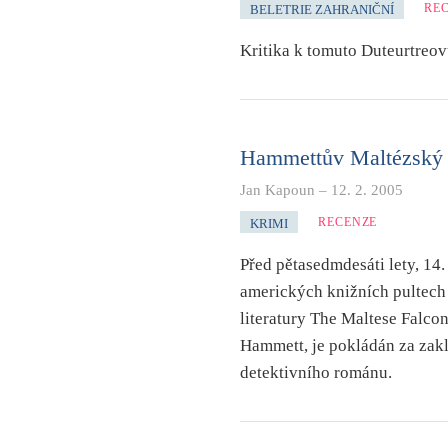
RE
BELETRIE ZAHRANIČNÍ
Kritika k tomuto Duteurtreov
Hammettův Maltézský s
Jan Kapoun
–
12. 2. 2005
RECENZE
KRIMI
Před pětasedmdesáti lety, 14.
amerických knižních pultech 
literatury The Maltese Falcon
Hammett, je pokládán za zakla
detektivního románu.