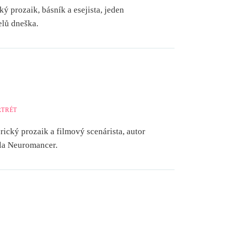
ý prozaik, básník a esejista, jeden
elů dneška.
RTRÉT
ický prozaik a filmový scenárista, autor
la Neuromancer.