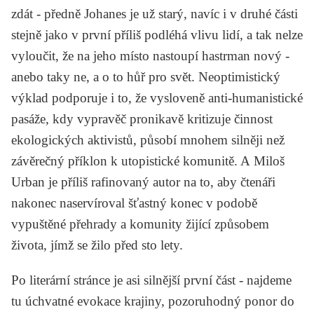
zdát - předně Johanes je už starý, navíc i v druhé části
stejně jako v první příliš podléhá vlivu lidí, a tak nelze
vyloučit, že na jeho místo nastoupí hastrman nový -
anebo taky ne, a o to hůř pro svět. Neoptimistický
výklad podporuje i to, že vysloveně anti-humanistické
pasáže, kdy vypravěč pronikavě kritizuje činnost
ekologických aktivistů, působí mnohem silněji než
závěrečný příklon k utopistické komunitě. A Miloš
Urban je příliš rafinovaný autor na to, aby čtenáři
nakonec naservíroval šťastný konec v podobě
vypuštěné přehrady a komunity žijící způsobem
života, jímž se žilo před sto lety.
Po literární stránce je asi silnější první část - najdeme
tu úchvatné evokace krajiny, pozoruhodný ponor do