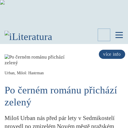
TÉMATA
RECENZE
více info
ROZHOVOR
SPISOVATELÉ
Urban, Miloš: Hastrman
AKTUALITA
KNIHY
Po černém románu přichází
PŘEHLED
LITERATURY
zelený
STUDIE
KATEGORIE
Miloš Urban nás před pár lety v Sedmikostelí
PORTRÉT
provedl po zmizelém Novém městě pražském