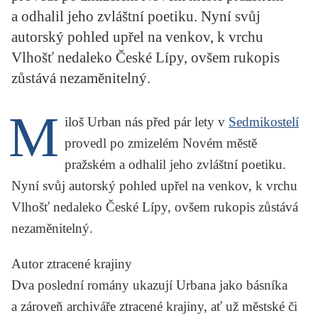
KRITIKA PŘEKLADU
a odhalil jeho zvláštní poetiku. Nyní svůj
autorský pohled upřel na venkov, k vrchu
UKÁZKA
Vlhošť nedaleko České Lípy, ovšem rukopis
zůstává nezaměnitelný.
SLOUPEK
ILIGLOSA
M
iloš Urban
nás před pár lety v
Sedmikostelí
provedl po zmizelém Novém městě
pražském a odhalil jeho zvláštní poetiku.
Nyní svůj autorský pohled upřel na venkov, k vrchu
Vlhošť nedaleko České Lípy, ovšem rukopis zůstává
nezaměnitelný.
Autor ztracené krajiny
Dva poslední romány ukazují Urbana jako básníka
a zároveň archiváře ztracené krajiny, ať už městské či