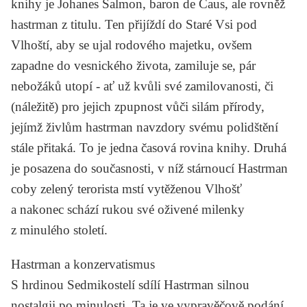
knihy je Johanes Salmon, baron de Caus, ale rovněž
hastrman z titulu. Ten přijíždí do Staré Vsi pod
Vlhoští, aby se ujal rodového majetku, ovšem
zapadne do vesnického života, zamiluje se, pár
nebožáků utopí - ať už kvůli své zamilovanosti, či
(náležitě) pro jejich zpupnost vůči silám přírody,
jejímž živlům hastrman navzdory svému polidštění
stále přitaká. To je jedna časová rovina knihy. Druhá
je posazena do současnosti, v níž stárnoucí Hastrman
coby zelený terorista mstí vytěženou Vlhošť
a nakonec schází rukou své oživené milenky
z minulého století.
Hastrman a konzervatismus
S hrdinou
Sedmikostelí
sdílí
Hastrman
silnou
nostalgii po minulosti. Ta je ve vypravěčově podání