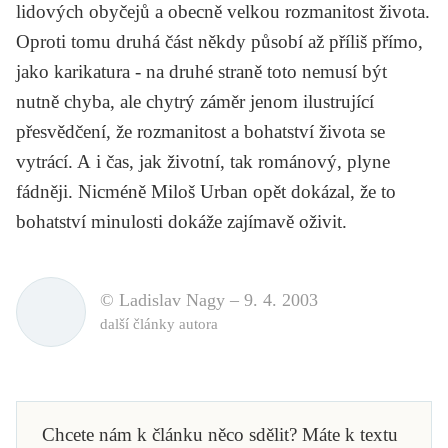
lidových obyčejů a obecně velkou rozmanitost života.
Oproti tomu druhá část někdy působí až příliš přímo,
jako karikatura - na druhé straně toto nemusí být
nutně chyba, ale chytrý záměr jenom ilustrující
přesvědčení, že rozmanitost a bohatství života se
vytrácí. A i čas, jak životní, tak románový, plyne
fádněji. Nicméně Miloš Urban opět dokázal, že to
bohatství minulosti dokáže zajímavě oživit.
© Ladislav Nagy –
9. 4. 2003
další články autora
Chcete nám k článku něco sdělit? Máte k textu