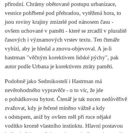
přírodní. Chrámy obětované postupu urbanizace,
vesnice pohřbené pod přehradou, vytěžená hora, to
jsou roviny krajiny zmizelé pod nánosem času -
ovšem uchované v paměti - které se zrcadlí v pluralitě
časových i významových vrstev textu. Ten čtenáře
vybízí, aby je hledal a znovu-objevoval. A je-li
hastrman "věčným korektivem lidské pýchy", pak
autor podle Urbana je korektivem ztráty paměti.
Podobně jako
Sedmikostelí
i
Hastrman
má
nevěrohodného vypravěče - o to víc, že jde
o pohádkovou bytost. Čtenář je tak nucen nedůvěřivě
zvažovat, kdy je řečené míněno vážně a kdy
s odstupem, aniž by ovšem měl při ruce nějaké
vodítko kromě vlastního instinktu. Hlavní postavou