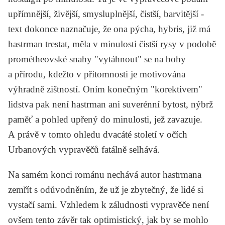
upřímnější, živější, smysluplnější, čistší, barvitější -
text dokonce naznačuje, že ona pýcha, hybris, již má
hastrman trestat, měla v minulosti čistší rysy v podobě
prométheovské snahy "vytáhnout" se na bohy
a přírodu, kdežto v přítomnosti je motivována
výhradně zištností. Oním konečným "korektivem"
lidstva pak není hastrman ani suverénní bytost, nýbrž
paměť a pohled upřený do minulosti, jež zavazuje.
A právě v tomto ohledu dvacáté století v očích
Urbanových vypravěčů fatálně selhává.
Na samém konci románu nechává autor hastrmana
zemřít s odůvodněním, že už je zbytečný, že lidé si
vystačí sami. Vzhledem k záludnosti vypravěče není
ovšem tento závěr tak optimistický, jak by se mohlo