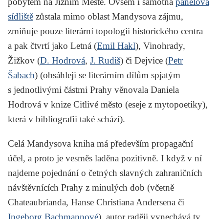
pobytem na Jižním Městě. Ovšem i samotná
panelová
sídliště
zůstala mimo oblast Mandysova zájmu,
zmiňuje pouze literární topologii historického centra
a pak čtvrtí jako Letná (
Emil Hakl
), Vinohrady,
Žižkov (
D. Hodrová
,
J. Rudiš
) či Dejvice (
Petr
Šabach
) (obsáhleji se literárním dílům spjatým
s jednotlivými částmi Prahy věnovala Daniela
Hodrová v knize
Citlivé město (eseje z mytopoetiky)
,
která v bibliografii také schází).
Celá Mandysova kniha má především propagační
účel, a proto je vesměs laděna pozitivně. I když v ní
najdeme pojednání o četných slavných zahraničních
návštěvnících Prahy z minulých dob (včetně
Chateaubrianda
,
Hanse Christiana Andersena
či
Ingeborg Bachmannové
), autor raději vynechává ty