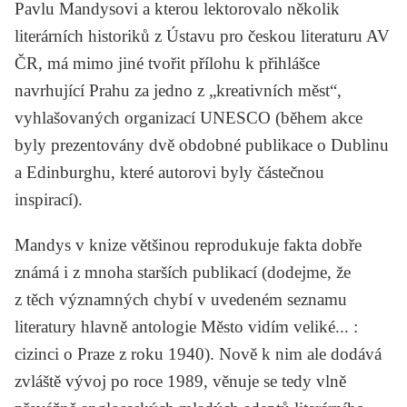
Pavlu Mandysovi
a kterou lektorovalo několik
literárních historiků z Ústavu pro českou literaturu AV
ČR, má mimo jiné tvořit přílohu k přihlášce
navrhující Prahu za jedno z „kreativních měst“,
vyhlašovaných organizací UNESCO (během akce
byly prezentovány dvě obdobné publikace o Dublinu
a Edinburghu, které autorovi byly částečnou
inspirací).
Mandys v knize většinou reprodukuje fakta dobře
známá i z mnoha starších publikací (dodejme, že
z těch významných chybí v uvedeném seznamu
literatury hlavně antologie
Město vidím veliké... :
cizinci o Praze
z roku 1940). Nově k nim ale dodává
zvláště vývoj po roce 1989, věnuje se tedy vlně