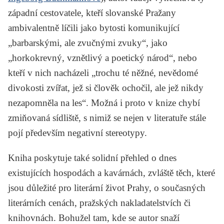
západní cestovatele, kteří slovanské Pražany
ambivalentně líčili jako bytosti komunikující
„barbarskými, ale zvučnými zvuky“, jako
„horkokrevný, vznětlivý a poetický národ“, nebo
kteří v nich nacházeli „trochu té něžné, nevědomé
divokosti zvířat, jež si člověk ochočil, ale jež nikdy
nezapomněla na les“. Možná i proto v knize chybí
zmiňovaná sídliště, s nimiž se nejen v literatuře stále
pojí především negativní stereotypy.
Kniha poskytuje také solidní přehled o dnes
existujících hospodách a kavárnách, zvláště těch, které
jsou důležité pro literární život Prahy, o současných
literárních cenách, pražských nakladatelstvích či
knihovnách. Bohužel tam, kde se autor snaží