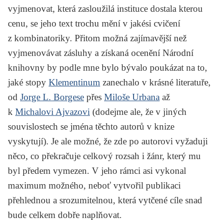
vyjmenovat, která zasloužilá instituce dostala kterou
cenu, se jeho text trochu mění v jakési cvičení
z kombinatoriky. Přitom možná zajímavější než
vyjmenovávat zásluhy a získaná ocenění Národní
knihovny by podle mne bylo bývalo poukázat na to,
jaké stopy
Klementinum
zanechalo v krásné literatuře,
od
Jorge L. Borgese
přes
Miloše Urbana
až
k
Michalovi Ajvazovi
(dodejme ale, že v jiných
souvislostech se jména těchto autorů v knize
vyskytují). Je ale možné, že zde po autorovi vyžaduji
něco, co překračuje celkový rozsah i žánr, který mu
byl předem vymezen. V jeho rámci asi vykonal
maximum možného, neboť vytvořil publikaci
přehlednou a srozumitelnou, která vytčené cíle snad
bude celkem dobře naplňovat.