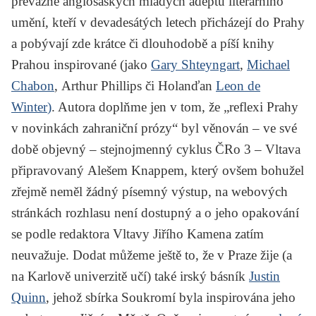
převážně anglosaských mladých adeptů literárního
umění, kteří v devadesátých letech přicházejí do Prahy
a pobývají zde krátce či dlouhodobě a píší knihy
Prahou inspirované (jako
Gary Shteyngart
,
Michael
Chabon
,
Arthur Phillips
či Holanďan
Leon de
Winter
)
. Autora doplňme jen v tom, že „reflexi Prahy
v novinkách zahraniční prózy“ byl věnován – ve své
době objevný – stejnojmenný cyklus ČRo 3 – Vltava
připravovaný
Alešem Knappem
, který ovšem bohužel
zřejmě neměl žádný písemný výstup, na webových
stránkách rozhlasu není dostupný a o jeho opakování
se podle redaktora Vltavy Jiřího Kamena zatím
neuvažuje. Dodat můžeme ještě to, že v Praze žije (a
na Karlově univerzitě učí) také irský básník
Justin
Quinn
, jehož sbírka
Soukromí
byla inspirována jeho