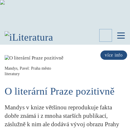
TÉMATA
RECENZE
více info
ROZHOVOR
SPISOVATELÉ
Mandys, Pavel: Praha město
literatury
AKTUALITA
KNIHY
O literární Praze pozitivně
PŘEHLED
LITERATURY
Mandys v knize většinou reprodukuje fakta
STUDIE
KATEGORIE
dobře známá i z mnoha starších publikací,
PORTRÉT
záslužně k nim ale dodává vývoj obrazu Prahy