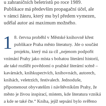
u zahraničních beletristů po roce 1989.
KRITIKA PŘEKLADU
Publikace má především propagační účel, ale
UKÁZKA
v rámci žánru, který mu byl předem vymezen,
udělal autor asi maximum možného.
SLOUPEK
1
ILIGLOSA
8. června proběhl v Městské knihovně křest
publikace Praha město literatury. Jde o součást
projektu, který má za cíl „nejenom podpořit
vnímání Prahy jako místa s bohatou literární historií,
ale také rozšířit povědomí o pražské literární scéně –
kavárnách, knihkupectvích, knihovnách, autorech,
knihách, veletrzích, festivalech. Jednoduše,
připomenout obyvatelům i návštěvníkům Prahy, že
město je živou inspirací, místem, kde literatura vzniká
a kde se také čte.“ Kniha, jejíž sepsání bylo svěřeno