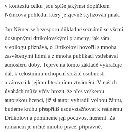
v kontextu celku jsou spíše jakýmsi doplňkem
Němcova pohledu, který je zjevně stylizován jinak.
Jan Němec se bezesporu důkladně seznámil se všemi
dostupnými drtikolovskými prameny; jak sám
v epilogu přiznává, o Drtikolovi hovořil s mnoha
zasvěcenými lidmi a z mnoha publikací vstřebával
atmosféru doby. Teprve na tomto základě vykračuje
dál, k celostnímu uchopení složité osobnosti
a zároveň k jejímu literárnímu ztvárnění. V našich
úvahách může vždy hrozit, že přes veškerou
autorskou licenci, již si autor vyhradil volbou žánru,
budeme knihu přespříliš usouvztažňovat k reálnému
Drtikolovi a pomineme její poctivost literární. Za
románem je určitě mnoho práce: přípravné,