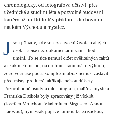
chronologicky, od fotografova dětství, přes
KRITIKA PŘEKLADU
učednická a studijní léta a pozvolné budování
UKÁZKA
kariéry až po Drtikolův příklon k duchovním
naukám Východu a mystice.
SLOUPEK
J
ILIGLOSA
sou případy, kdy se k zachycení života reálných
osob – spíše než dokumentární žánr – hodí
umění. To se sice nemusí držet ověřitelných faktů
a exaktních metod, na druhou stranu má tu výhodu,
že se ve snaze podat komplexní obraz nemusí zastavit
před místy, pro která takříkajíc nejsou důkazy.
Pozoruhodné osudy a dílo fotografa, malíře a mystika
Františka Drtikola
byly zpracovány již víckrát
(
Josefem Mouchou
,
Vladimírem Birgusem
,
Annou
Fárovou
); nyní však poprvé formou beletristickou,