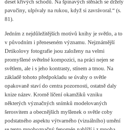
deset křivých schodů. Na špinavých stěnách se držely
pavučiny, ulpívaly na rukou, když si zavrávoral.“ (s.
81).
Jedním z nejdůležitějších motivů knihy je světlo, a to
v původním i přeneseném významu. Nejznámější
Drtikolovy fotografie jsou založeny na velmi
promyšlené světelné kompozici, na práci nejen se
světlem, ale i s jeho kontrasty, stínem a tmou. Na
základě tohoto předpokladu se úvahy o světle
opakovaně staví do centra pozornosti, ostatně daly
knize název. Kromě líčení okamžiků vzniku
některých význačných snímků modelovaných
šerosvitem a obecnějších myšlenek o světle coby
podstatného aspektu výtvarného (vizuálního) umění
se tento mnohoznačný fenomén nahlíží i z mnoha