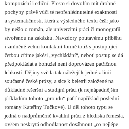
kompoziční i ediční. Přesto si dovolím mít drobné
pochyby právě vůči té nepřehlédnutelné exaktnosti
a systematičnosti, která z výsledného textu čiší: jako
by nešlo o román, ale univerzitní práci či monografii
stvořenou na zakázku. Navzdory poutavému příběhu
i zmíněné velmi kontaktní formě totiž s postupující
četbou cítíme jakési „vychládání“, neboť postup se dá
předpokládat a bohužel není doprovázen patřičnou
lehkostí.
Dějiny světla
tak náležejí k jedné z linií
současné české prózy, a sice k beletrii založené na
důkladné rešeršní a studijní práci (k nejnápadnějším
příkladům tohoto „proudu“ patří například poslední
romány
Kateřiny Tučkové
). U děl tohoto typu se
jedná o nadprůměrně kvalitní práci z hlediska řemesla,
ovšem neskrytá odhodlanost dosáhnout „co nejlépe