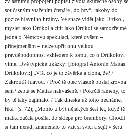
zvláštnímu propojení popisu života skutečné osoby se
současným vtažením čtenáře „do hry“, jakoby do
pozice hlavního hrdiny. Ve snaze vidět jako Drtikol,
myslet jako Drtikol a cítit jako Drtikol se samozřejmě
jedná o Němcovu spekulaci, které ovšem –
přinejmenším – nelze upřít onu velkou
pravděpodobnost vzhledem k tomu, co o Drtikolovi
víme. Dvě typické ukázky: [fotograf Antonín Mattas
Drtikolovi:] „Víš, co je to závěrka a clona, že? /
Zakroutíš hlavou. / Proč tě otec vlastně poslal zrovna
sem? zeptá se Mattas nakvašeně. / Pokrčíš rameny, to
by tě taky zajímalo. / Tak dneska už toho necháme,
říká" (s. 72); „Mohlo ti být nějakých šest let, když tě
matka začala posílat do sklepa pro brambory. Chodil
si tam nerad, znamenalo to vzít si svíci a sejít v šeru