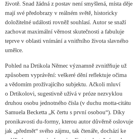
životě. Snad žádná z postav není smyšlená, místa děje
mají své předobrazy v reálném světě, historicky
doložitelné události rovněž souhlasí. Autor se snaží
zachovat maximální věrnost skutečnosti a fabuluje
teprve v oblasti vnímání a vnitřního života slavného
umělce.
Pohled na Drtikola Němec významně zvnitřňuje už
způsobem vyprávění: veškeré dění reflektuje očima
a vědomím prožívajícího subjektu. Ačkoli mluví
o Drtikolovi, sugestivně užívá v próze nezvyklou
druhou osobu jednotného čísla (v duchu motta-citátu
Samuela Becketta
„K čertu s první osobou“). Díky
pronikavosti du-formy, kterou autor důvěrně oslovuje
jak „předmět“ svého zájmu, tak čtenáře, dochází ke