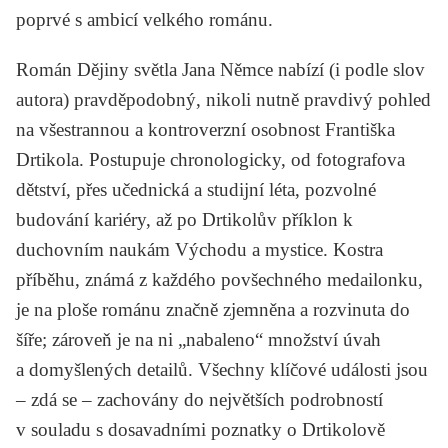
poprvé s ambicí velkého románu.
Román
Dějiny světla
Jana Němce
nabízí (i podle slov
autora) pravděpodobný, nikoli nutně pravdivý pohled
na všestrannou a kontroverzní osobnost Františka
Drtikola. Postupuje chronologicky, od fotografova
dětství, přes učednická a studijní léta, pozvolné
budování kariéry, až po Drtikolův příklon k
duchovním naukám Východu a mystice. Kostra
příběhu, známá z každého povšechného medailonku,
je na ploše románu značně zjemněna a rozvinuta do
šíře; zároveň je na ni „nabaleno“ množství úvah
a domyšlených detailů. Všechny klíčové události jsou
– zdá se – zachovány do největších podrobností
v souladu s dosavadními poznatky o Drtikolově