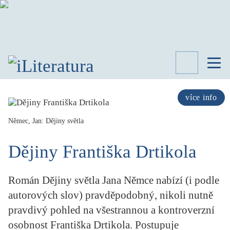
TÉMATA
RECENZE
více info
ROZHOVOR
SPISOVATELÉ
Němec, Jan: Dějiny světla
AKTUALITA
Dějiny Františka Drtikola
KNIHY
PŘEHLED
LITERATURY
Román Dějiny světla Jana Němce nabízí (i podle
STUDIE
autorových slov) pravděpodobný, nikoli nutně
KATEGORIE
pravdivý pohled na všestrannou a kontroverzní
PORTRÉT
osobnost Františka Drtikola. Postupuje