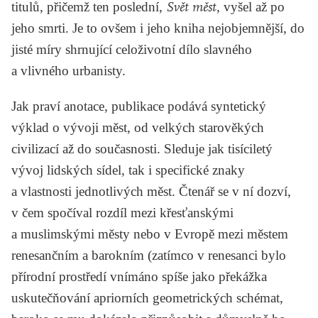
titulů, přičemž ten poslední,
Svět měst
, vyšel až po
jeho smrti. Je to ovšem i jeho kniha nejobjemnější, do
jisté míry shrnující celoživotní dílo slavného
a vlivného urbanisty.
Jak praví anotace, publikace podává syntetický
výklad o vývoji měst, od velkých starověkých
civilizací až do současnosti. Sleduje jak tisíciletý
vývoj lidských sídel, tak i specifické znaky
a vlastnosti jednotlivých měst. Čtenář se v ní dozví,
v čem spočíval rozdíl mezi křesťanskými
a muslimskými městy nebo v Evropě mezi městem
renesančním a barokním (zatímco v renesanci bylo
přírodní prostředí vnímáno spíše jako překážka
uskutečňování apriorních geometrických schémat,