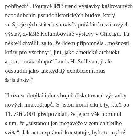
pohřbech“. Poutavě líčí i trend výstavby kašírovaných
napodobenin pseudohistorických budov, který
ve Spojených státech souvisí s pořádáním světových
výstav, zvláště Kolumbovské výstavy v Chicagu. Tu
někteří chválili za to, že lidem připomněla „možnosti
krásy pro všechny“, jiní, jako americký architekt
a „otec mrakodrapů“
Louis H. Sullivan
, ji ale
odsoudili jako „nestydatý exhibicionismus
šarlatánství“.
Hrůza se dotýká i dnes hojně diskutované výstavby
nových mrakodrapů. S jistou ironií cituje ty, kteří po
11. září 2001 předpovídali, že jejich věk pominul
s tím, že „zůstanou jen megavěže v zemích třetího
světa“. Jak autor správně konstatuje, bylo to mylné