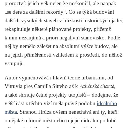
proroctví: jejich věk nejen že neskončil, ale naopak
„se dere za dalšími rekordy“. Co se týká budování
dalších vysokých staveb v blízkosti historických jader,
rekapituluje některé plánované projekty, přičemž
k nim nezaujímá a priori negativní stanovisko. Podle
něj by nemělo záležet na absolutní výšce budov, ale
na jejich přiměřenosti vzhledem k prostředí, do něhož
vstupují.
Autor vyjmenovává i hlavní teorie urbanismu, od
Vitruvia
přes
Camilla Sitteho
až k
Athénské chartě
,
a také shrnuje četné projekty utopistů – dodejme, že
větší část z těchto vizí měla právě podobu
ideálního
města
. Stranou Hrůza ovšem nenechává ani ty, kteří
o nějaké reformě měst nebo o jejich ideální podobě