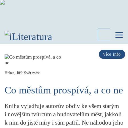
TÉMATA
RECENZE
více info
ROZHOVOR
SPISOVATELÉ
Hrůza, Jiří: Svět měst
AKTUALITA
KNIHY
Co městům prospívá, a co ne
PŘEHLED
LITERATURY
Kniha vyjadřuje autorův obdiv ke všem starým
STUDIE
KATEGORIE
i novějším tvůrcům a budovatelům měst, jakkoli
PORTRÉT
k nim do jisté míry i sám patřil. Ne náhodou jeho