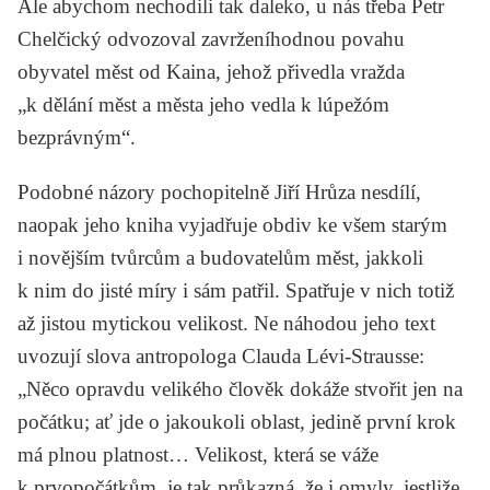
Ale abychom nechodili tak daleko, u nás třeba
Petr
Chelčický
odvozoval zavrženíhodnou povahu
obyvatel měst od Kaina, jehož přivedla vražda
„k dělání měst a města jeho vedla k lúpežóm
bezprávným“.
Podobné názory pochopitelně Jiří Hrůza nesdílí,
naopak jeho kniha vyjadřuje obdiv ke všem starým
i novějším tvůrcům a budovatelům měst, jakkoli
k nim do jisté míry i sám patřil. Spatřuje v nich totiž
až jistou mytickou velikost. Ne náhodou jeho text
uvozují slova antropologa
Clauda Lévi-Strausse
:
„Něco opravdu velikého člověk dokáže stvořit jen na
počátku; ať jde o jakoukoli oblast, jedině první krok
má plnou platnost… Velikost, která se váže
k prvopočátkům, je tak průkazná, že i omyly, jestliže