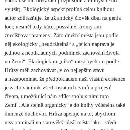
baroko se mu dokázalo přizpůsobit a důmyslně ho
využít). Ekologický aspekt prolíná celou knihou:
autor zdůrazňuje, že už antický člověk dbal na genia
loci; nesměl tedy kácet posvátné stromy ani
znečišťovat prameny. Zato dnešní města jsou podle
něj ekologicky „neudržitelná“ a „jejich náprava je
jednou z neodkladných podmínek zachování života
na Zemi“. Ekologickou „niku“ měst bychom podle
Hrůzy měli zachovávat „v co nejlepším stavu
a nezapomínat, že předpokladem naší vlastní existence
je zachování nik všech ostatních tvorů a projevů
života, umožňující nám sdílet spolu s nimi tuto
Zemi“. Ale stejně organicky je do knihy včleněna také
dimenze duchovní. Hrůza apeluje na to, abychom
nezapomínali na starověký ideál města jako „středu