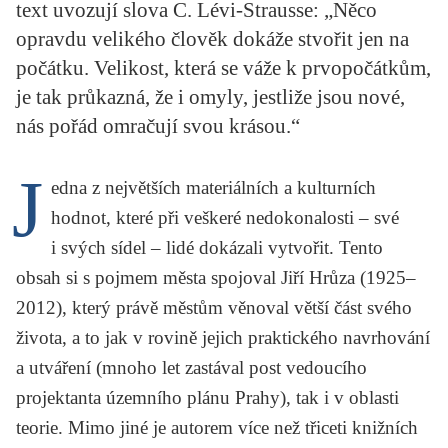
text uvozují slova C. Lévi-Strausse: „Něco
KRITIKA PŘEKLADU
opravdu velikého člověk dokáže stvořit jen na
UKÁZKA
počátku. Velikost, která se váže k prvopočátkům,
je tak průkazná, že i omyly, jestliže jsou nové,
SLOUPEK
nás pořád omračují svou krásou.“
ILIGLOSA
J
edna z největších materiálních a kulturních
hodnot, které při veškeré nedokonalosti – své
i svých sídel – lidé dokázali vytvořit. Tento
obsah si s pojmem města spojoval
Jiří Hrůza
(1925–
2012), který právě městům věnoval větší část svého
života, a to jak v rovině jejich praktického navrhování
a utváření (mnoho let zastával post vedoucího
projektanta územního plánu Prahy), tak i v oblasti
teorie. Mimo jiné je autorem více než třiceti knižních