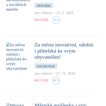
HISTORIE
Jan Lukavec
–
25. 6. 2025
RECENZE
70
%
Za města inovativní, odolná
i přátelská ke svým
obyvatelům!
SOCIOLOGIE
Jan Lukavec
–
27. 11. 2024
RECENZE
80
%
Městské myšlenky i viry