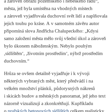
a zároveň obrazu pozemského i nebeského řádu“,
města, jež byla umístěna na vhodných místech
a zároveň vyjadřovala duchovní svět lidí a naplňovala
jejich touhu po kráse. A v samotném závěru autor
připomíná slova
Jindřicha Chalupeckého
: „Kdysi
samo založení města mělo svůj všední úkol a zároveň
bylo úkonem náboženským. Nebylo pouhým
,sídlištěm‘, ,životním prostředím‘, nýbrž prostředím
duchovním.“
Hrůza se ovšem detailně vyjadřuje i k vývoji
některých vybraných měst, který předvádí i na
velkém množství plánků, půdorysných nákresů
i skicách budov a městských panoramat, jež jeho text
názorně vizualizují a zkonkrétňují. Kupříkladu
o
pražských betonových sídlištích
celkem realisticky