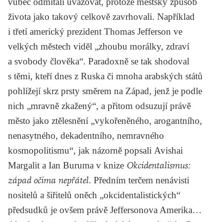
vůbec odmítali uvažovat, protože městský způsob
života jako takový celkově zavrhovali. Například
i třetí americký prezident
Thomas Jefferson
ve
velkých městech viděl „zhoubu morálky, zdraví
a svobody člověka“. Paradoxně se tak shodoval
s těmi, kteří dnes z Ruska či mnoha arabských států
pohlížejí skrz prsty směrem na Západ, jenž je podle
nich „mravně zkažený“, a přitom odsuzují právě
město jako ztělesnění „vykořeněného, arogantního,
nenasytného, dekadentního, nemravného
kosmopolitismu“, jak názorně popsali
Avishai
Margalit
a
Ian Buruma
v knize
Okcidentalismus:
západ očima nepřátel
. Předním terčem nenávisti
nositelů a šiřitelů oněch „okcidentalistických“
předsudků je ovšem právě Jeffersonova Amerika…