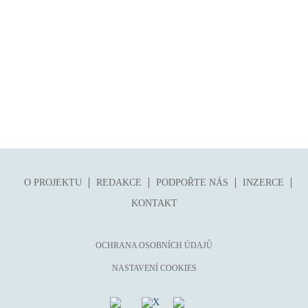
O PROJEKTU
REDAKCE
PODPOŘTE NÁS
INZERCE
KONTAKT
OCHRANA OSOBNÍCH ÚDAJŮ
NASTAVENÍ COOKIES