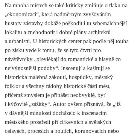
Na mnoha místech se také kriticky zmiňuje o tlaku na
„ekonomizaci“, která nadměrným zvyšováním
hustoty zástavby dokáže poškodit i tu sebemalebnější
lokalitu a znehodnotit i dobré plány architektů
a urbanistů. U historických center pak podle něj touha
po zisku vede k tomu, že se tyto čtvrti pro
návštěvníky „převlékají do romantické a hlavně co
nejvýnosnější podoby“. Inscenují a kašírují se
historická malebná zákoutí, hospůdky, městský
folklor a všechny rádoby historické části měst,
přičemž smyslem je přinášet neobvyklé, byť
i kýčovité „zážitky“. Autor ovšem přiznává, že „již
v dávnější minulosti docházelo k inscenacím
městského prostředí při církevních a světských
oslavách, procesích a poutích, korunovacích nebo