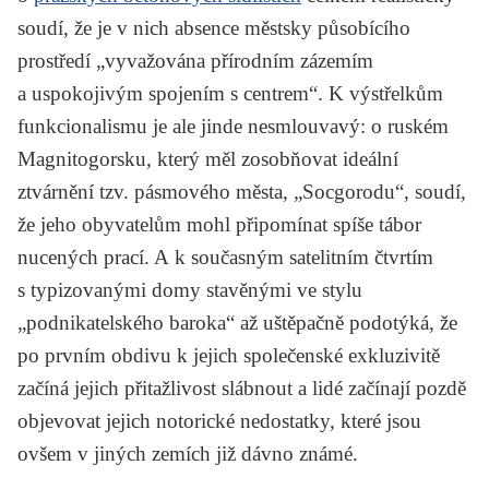
soudí, že je v nich absence městsky působícího
prostředí „vyvažována přírodním zázemím
a uspokojivým spojením s centrem“. K výstřelkům
funkcionalismu je ale jinde nesmlouvavý: o ruském
Magnitogorsku, který měl zosobňovat ideální
ztvárnění tzv. pásmového města, „Socgorodu“, soudí,
že jeho obyvatelům mohl připomínat spíše tábor
nucených prací. A k současným satelitním čtvrtím
s typizovanými domy stavěnými ve stylu
„podnikatelského baroka“ až uštěpačně podotýká, že
po prvním obdivu k jejich společenské exkluzivitě
začíná jejich přitažlivost slábnout a lidé začínají pozdě
objevovat jejich notorické nedostatky, které jsou
ovšem v jiných zemích již dávno známé.