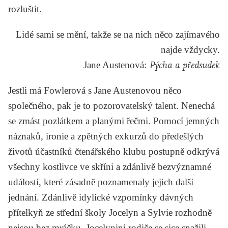
rozluštit.
Lidé sami se mění, takže se na nich něco zajímavého
najde vždycky.
Jane Austenová
:
Pýcha a předsudek
Jestli má Fowlerová s Jane Austenovou něco
společného, pak je to pozorovatelský talent. Nenechá
se zmást pozlátkem a planými řečmi. Pomocí jemných
náznaků, ironie a zpětných exkurzů do předešlých
životů účastníků čtenářského klubu postupně odkrývá
všechny kostlivce ve skříni a zdánlivě bezvýznamné
události, které zásadně poznamenaly jejich další
jednání. Zdánlivě idylické vzpomínky dávných
přítelkyň ze střední školy Jocelyn a Sylvie rozhodně
nejsou bez mráčku. Jocelynini rodiče se sice snažili