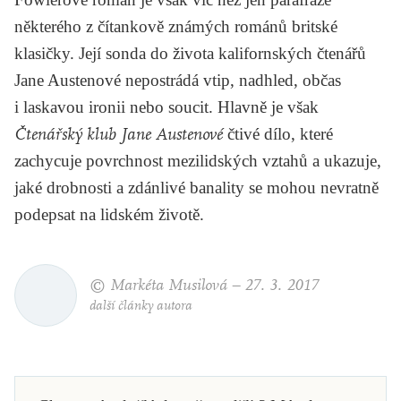
některého z čítankově známých románů britské
klasičky. Její sonda do života kalifornských čtenářů
Jane Austenové nepostrádá vtip, nadhled, občas
i laskavou ironii nebo soucit. Hlavně je však
Čtenářský klub Jane Austenové
čtivé dílo, které
zachycuje povrchnost mezilidských vztahů a ukazuje,
jaké drobnosti a zdánlivé banality se mohou nevratně
podepsat na lidském životě.
© Markéta Musilová –
27. 3. 2017
další články autora