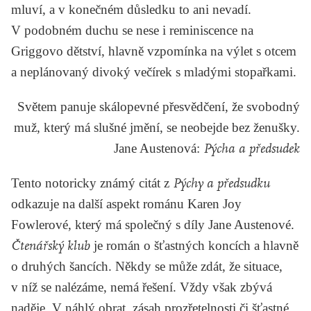
mluví, a v konečném důsledku to ani nevadí.
V podobném duchu se nese i reminiscence na
Griggovo dětství, hlavně vzpomínka na výlet s otcem
a neplánovaný divoký večírek s mladými stopařkami.
Světem panuje skálopevné přesvědčení, že svobodný
muž, který má slušné jmění, se neobejde bez ženušky.
Jane Austenová
:
Pýcha a předsudek
Tento notoricky známý citát z
Pýchy a předsudku
odkazuje na další aspekt románu Karen Joy
Fowlerové, který má společný s díly Jane Austenové.
Čtenářský klub
je román o šťastných koncích a hlavně
o druhých šancích. Někdy se může zdát, že situace,
v níž se nalézáme, nemá řešení. Vždy však zbývá
naděje. V náhlý obrat, zásah prozřetelnosti či šťastné