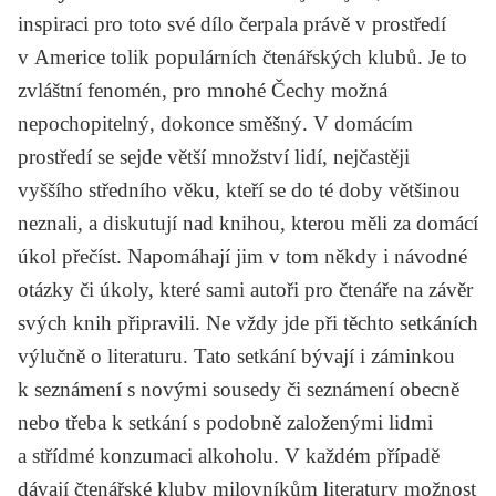
inspiraci pro toto své dílo čerpala právě v prostředí
v Americe tolik populárních čtenářských klubů. Je to
zvláštní fenomén, pro mnohé Čechy možná
nepochopitelný, dokonce směšný. V domácím
prostředí se sejde větší množství lidí, nejčastěji
vyššího středního věku, kteří se do té doby většinou
neznali, a diskutují nad knihou, kterou měli za domácí
úkol přečíst. Napomáhají jim v tom někdy i návodné
otázky či úkoly, které sami autoři pro čtenáře na závěr
svých knih připravili. Ne vždy jde při těchto setkáních
výlučně o literaturu. Tato setkání bývají i záminkou
k seznámení s novými sousedy či seznámení obecně
nebo třeba k setkání s podobně založenými lidmi
a střídmé konzumaci alkoholu. V každém případě
dávají čtenářské kluby milovníkům literatury možnost