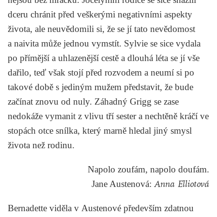
dceru chránit před veškerými negativními aspekty
života, ale neuvědomili si, že se jí tato nevědomost
a naivita může jednou vymstít. Sylvie se sice vydala
po přímější a uhlazenější cestě a dlouhá léta se jí vše
dařilo, teď však stojí před rozvodem a neumí si po
takové době s jediným mužem představit, že bude
začínat znovu od nuly. Záhadný Grigg se zase
nedokáže vymanit z vlivu tří sester a nechtěně kráčí ve
stopách otce snílka, který marně hledal jiný smysl
života než rodinu.
Napolo zoufám, napolo doufám.
Jane Austenová
:
Anna Elliotová
Bernadette viděla v Austenové především zdatnou