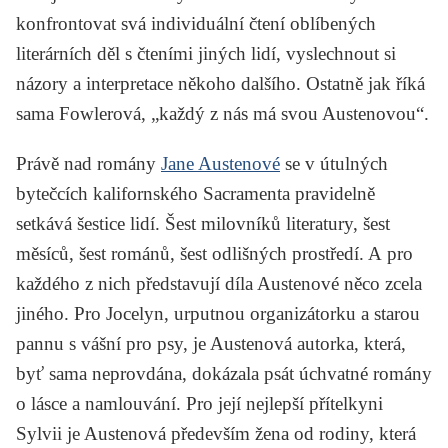
konfrontovat svá individuální čtení oblíbených
literárních děl s čteními jiných lidí, vyslechnout si
názory a interpretace někoho dalšího. Ostatně jak říká
sama Fowlerová, „každý z nás má svou Austenovou“.
Právě nad romány
Jane Austenové
se v útulných
bytečcích kalifornského Sacramenta pravidelně
setkává šestice lidí. Šest milovníků literatury, šest
měsíců, šest románů, šest odlišných prostředí. A pro
každého z nich představují díla Austenové něco zcela
jiného. Pro Jocelyn, urputnou organizátorku a starou
pannu s vášní pro psy, je Austenová autorka, která,
byť sama neprovdána, dokázala psát úchvatné romány
o lásce a namlouvání. Pro její nejlepší přítelkyni
Sylvii je Austenová především žena od rodiny, která