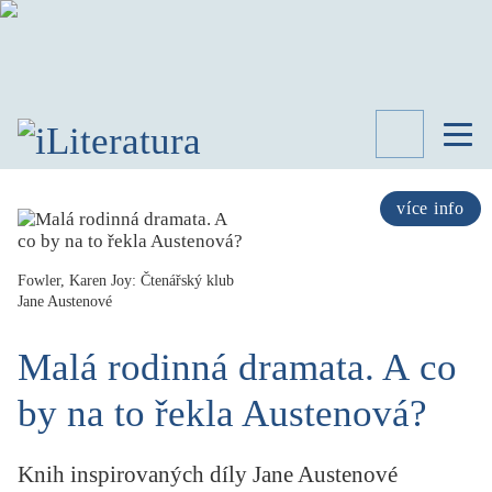
TÉMATA
RECENZE
více info
ROZHOVOR
SPISOVATELÉ
Fowler, Karen Joy: Čtenářský klub
Jane Austenové
AKTUALITA
KNIHY
Malá rodinná dramata. A co
PŘEHLED
LITERATURY
by na to řekla Austenová?
STUDIE
KATEGORIE
PORTRÉT
Knih inspirovaných díly Jane Austenové