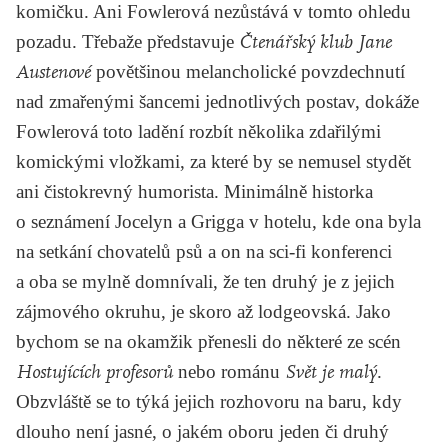
komičku. Ani Fowlerová nezůstává v tomto ohledu
pozadu. Třebaže představuje
Čtenářský klub Jane
Austenové
povětšinou melancholické povzdechnutí
nad zmařenými šancemi jednotlivých postav, dokáže
Fowlerová toto ladění rozbít několika zdařilými
komickými vložkami, za které by se nemusel stydět
ani čistokrevný humorista. Minimálně historka
o seznámení Jocelyn a Grigga v hotelu, kde ona byla
na setkání chovatelů psů a on na sci-fi konferenci
a oba se mylně domnívali, že ten druhý je z jejich
zájmového okruhu, je skoro až lodgeovská. Jako
bychom se na okamžik přenesli do některé ze scén
Hostujících profesorů
nebo románu
Svět je malý
.
Obzvláště se to týká jejich rozhovoru na baru, kdy
dlouho není jasné, o jakém oboru jeden či druhý