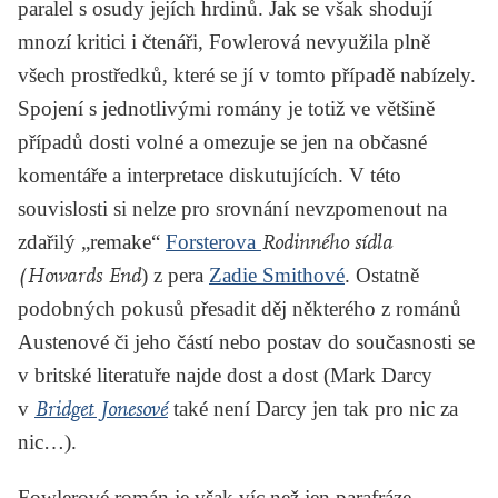
paralel s osudy jejích hrdinů. Jak se však shodují
mnozí kritici i čtenáři, Fowlerová nevyužila plně
všech prostředků, které se jí v tomto případě nabízely.
Spojení s jednotlivými romány je totiž ve většině
případů dosti volné a omezuje se jen na občasné
komentáře a interpretace diskutujících. V této
souvislosti si nelze pro srovnání nevzpomenout na
zdařilý „remake“
Forsterova
Rodinného sídla
(Howards End
) z pera
Zadie Smithové
. Ostatně
podobných pokusů přesadit děj některého z románů
Austenové či jeho částí nebo postav do současnosti se
v britské literatuře najde dost a dost (Mark Darcy
v
Bridget Jonesové
také není Darcy jen tak pro nic za
nic…).
Fowlerové román je však víc než jen parafráze