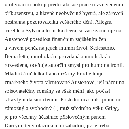
v obývacím pokoji předčítala své práce rozvětvenému
příbuzenstvu, a hlavně neobyčejně bystrá, ale zároveň
nestranná pozorovatelka veškerého dění. Allegra,
třicetiletá Sylviina lesbická dcera, se zase zaměřuje na
Austenové posedlost finančním zajištěním žen
a vlivem peněz na jejich intimní život. Šedesátnice
Bernadetta, mnohokráte provdaná a mnohokráte
rozvedená, oceňuje autorčin smysl pro humor a ironii.
Mladinká učitelka francouzštiny Prudie lituje
zmařeného života talentované Austenové, její názor na
spisovatelčiny romány se však mění jako počasí
s každým dalším čtením. Poslední účastník, poměrně
zámožný a svobodný (!) muž středního věku Grigg,
je pro všechny účastnice příslovečným panem
Darcym, tedy otazníkem či záhadou, již je třeba