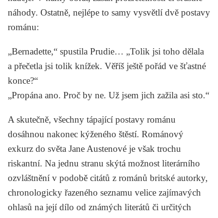
náhody. Ostatně, nejlépe to samy vysvětlí dvě postavy
románu:
„Bernadette,“ spustila Prudie… „Tolik jsi toho dělala
a přečetla jsi tolik knížek. Věříš ještě pořád ve šťastné
konce?“
„Propána ano. Proč by ne. Už jsem jich zažila asi sto.“
A skutečně, všechny tápající postavy románu
dosáhnou nakonec kýženého štěstí. Románový
exkurz do světa Jane Austenové je však trochu
riskantní. Na jednu stranu skýtá možnost literárního
ozvláštnění v podobě citátů z románů britské autorky,
chronologicky řazeného seznamu velice zajímavých
ohlasů na její dílo od známých literátů či určitých