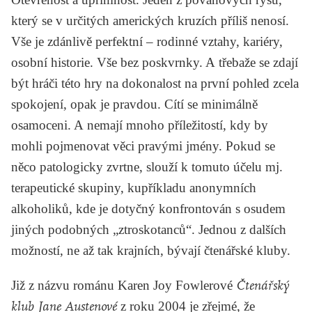
který se v určitých amerických kruzích příliš nenosí.
Vše je zdánlivě perfektní – rodinné vztahy, kariéry,
osobní historie. Vše bez poskvrnky. A třebaže se zdají
být hráči této hry na dokonalost na první pohled zcela
spokojení, opak je pravdou. Cítí se minimálně
osamoceni. A nemají mnoho příležitostí, kdy by
mohli pojmenovat věci pravými jmény. Pokud se
něco patologicky zvrtne, slouží k tomuto účelu mj.
terapeutické skupiny, kupříkladu anonymních
alkoholiků, kde je dotyčný konfrontován s osudem
jiných podobných „ztroskotanců“. Jednou z dalších
možností, ne až tak krajních, bývají čtenářské kluby.
Již z názvu románu
Karen Joy Fowlerové
Čtenářský
klub Jane Austenové
z roku 2004 je zřejmé, že