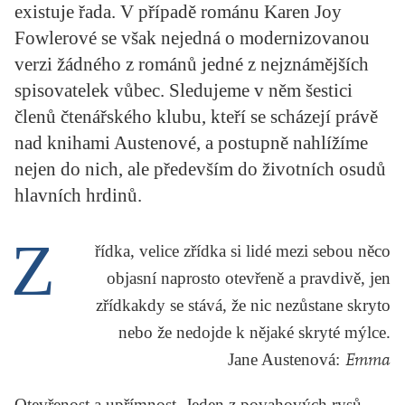
existuje řada. V případě románu Karen Joy
KRITIKA PŘEKLADU
Fowlerové se však nejedná o modernizovanou
UKÁZKA
verzi žádného z románů jedné z nejznámějších
spisovatelek vůbec. Sledujeme v něm šestici
SLOUPEK
členů čtenářského klubu, kteří se scházejí právě
ILIGLOSA
nad knihami Austenové, a postupně nahlížíme
nejen do nich, ale především do životních osudů
hlavních hrdinů.
Z
řídka, velice zřídka si lidé mezi sebou něco
objasní naprosto otevřeně a pravdivě, jen
zřídkakdy se stává, že nic nezůstane skryto
nebo že nedojde k nějaké skryté mýlce.
Jane Austenová
:
Emma
Otevřenost a upřímnost. Jeden z povahových rysů,