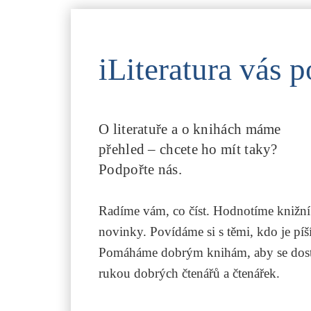
iLiteratura vás p
O literatuře a o knihách máme
přehled – chcete ho mít taky?
Podpořte nás.
Radíme vám, co číst. Hodnotíme knižní
novinky. Povídáme si s těmi, kdo je píší
Pomáháme dobrým knihám, aby se dost
rukou dobrých čtenářů a čtenářek.