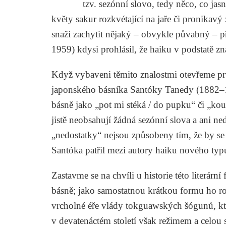
tzv. sezónní slovo, tedy něco, co ja
květy sakur rozkvétající na jaře či pronikavý
snaží zachytit nějaký – obvykle půvabný – p
1959) kdysi prohlásil, že haiku v podstatě 
Když vybaveni těmito znalostmi otevřeme pr
japonského básníka
Santóky Tanedy
(1882–1
básně jako „pot mi stéká / do pupku“ či „kouk
jistě neobsahují žádná sezónní slova a ani n
„nedostatky“ nejsou způsobeny tím, že by se s
Santóka patřil mezi autory haiku nového typu,
Zastavme se na chvíli u historie této literár
básně; jako samostatnou krátkou formu ho r
vrcholné éře vlády tokguawských šógunů, kte
v devatenáctém století však režimem a celou s