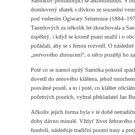
Santókův prohlubující se alkoholismus. S otc
domluvený sňatek s dívkou ze sousední vesni
pod vedením
Ogiwary Seisensuie
(1884–1976)
Tanedových za několik let zkrachovala a Sant
úspěšný, i když se kromě psaní snažil i o ob
požádali, aby se s ženou rozvedl. O následné
„nervového zhroucení“, o něco později ho zav
Poté co se namol opilý Santóka pokusil spá
dovedl do zenového kláštera, jehož mnichem 
posvátné poutě, a to i poté, co klášter oficiál
početných poutích, vybral překladatel
Jan Bu
Ačkoliv jejich forma byla v té době netradič
doby dávno minulé. Vždyť život žebravého m
fundoši, následuje tradiční poutní trasy a po