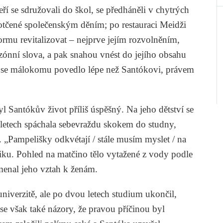
kteří se sdružovali do škol, se předháněli v chytrých
dotčené společenským děním; po restauraci Meidži
rmu revitalizovat – nejprve jejím rozvolněním,
ezónní slova, a pak snahou vnést do jejího obsahu
to se málokomu povedlo lépe než Santókovi, právem
 Santókův život příliš úspěšný. Na jeho dětství se
i letech spáchala sebevraždu skokem do studny,
Pampelišky odkvétají / stále musím myslet / na
iku. Pohled na matčino tělo vytažené z vody podle
enal jeho vztah k ženám.
 univerzitě, ale po dvou letech studium ukončil,
se však také názory, že pravou příčinou byl