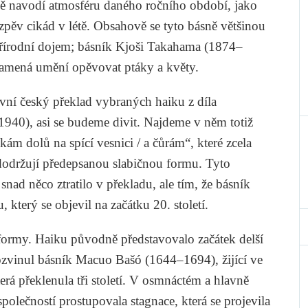
sně navodí atmosféru daného ročního období, jako
 zpěv cikád v létě. Obsahově se tyto básně většinou
řírodní dojem; básník
Kjoši Takahama
(1874–
znamená umění opěvovat ptáky a květy.
vní český překlad vybraných haiku z díla
940), asi se budeme divit. Najdeme v něm totiž
ám dolů na spící vesnici / a čůrám“, které zcela
edodržují předepsanou slabičnou formu. Tyto
nad něco ztratilo v překladu, ale tím, že básník
 který se objevil na začátku 20. století.
ní formy. Haiku původně představovalo začátek delší
ozvinul básník
Macuo Bašó
(1644–1694), žijící ve
rá překlenula tři století. V osmnáctém a hlavně
polečností prostupovala stagnace, která se projevila