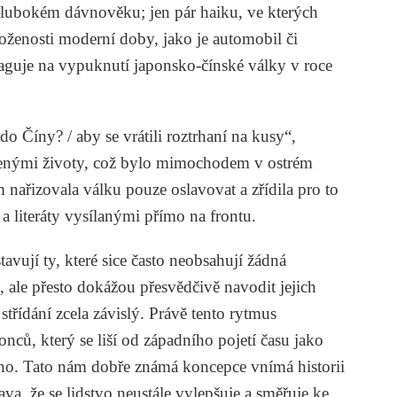
hlubokém dávnověku; jen pár haiku, ve kterých
ženosti moderní doby, jako je automobil či
eaguje na vypuknutí japonsko-čínské války v roce
do Číny? / aby se vrátili roztrhaní na kusy“,
řenými životy, což bylo mimochodem v ostrém
m nařizovala válku pouze oslavovat a zřídila pro to
a literáty vysílanými přímo na frontu.
tavují ty, které sice často neobsahují žádná
, ale přesto dokážou přesvědčivě navodit jejich
 střídání zcela závislý. Právě tento rytmus
onců, který se liší od západního pojetí času jako
ho. Tato nám dobře známá koncepce vnímá historii
ava, že se lidstvo neustále vylepšuje a směřuje ke