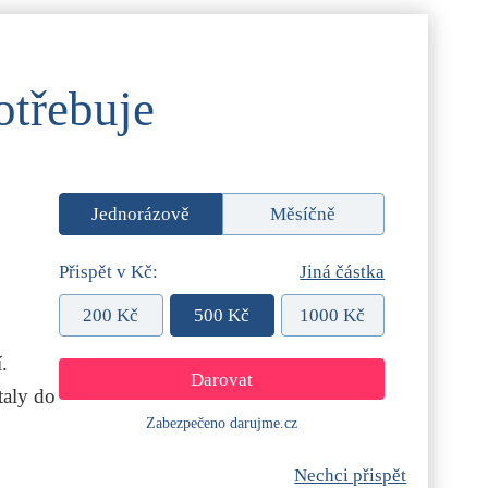
otřebuje
Jednorázově
Měsíčně
Přispět v Kč:
Jiná částka
200 Kč
500 Kč
1000 Kč
.
aly do
Zabezpečeno darujme.cz
Nechci přispět