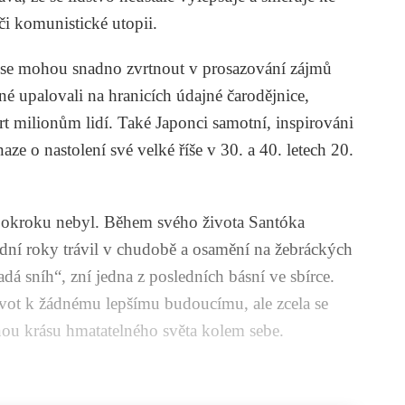
 či komunistické utopii.
u se mohou snadno zvrtnout v prosazování zájmů
né upalovali na hranicích údajné čarodějnice,
 milionům lidí. Také Japonci samotní, inspirováni
ze o nastolení své velké říše v 30. a 40. letech 20.
okroku nebyl. Během svého života Santóka
ední roky trávil v chudobě a osamění na žebráckých
dá sníh“, zní jedna z posledních básní ve sbírce.
ivot k žádnému lepšímu budoucímu, ale zcela se
nou krásu hmatatelného světa kolem sebe.