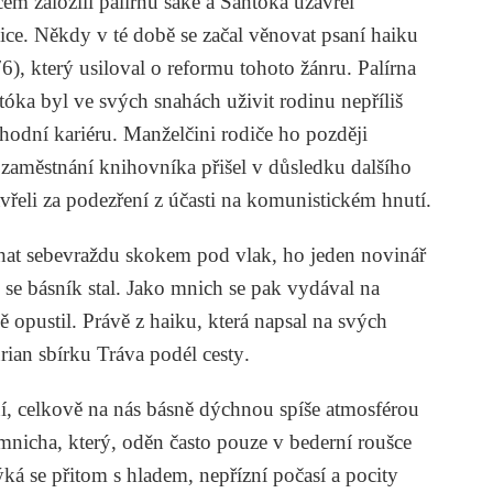
em založili palírnu saké a Santóka uzavřel
ce. Někdy v té době se začal věnovat psaní haiku
, který usiloval o reformu tohoto žánru. Palírna
óka byl ve svých snahách uživit rodinu nepříliš
chodní kariéru. Manželčini rodiče ho později
 zaměstnání knihovníka přišel v důsledku dalšího
řeli za podezření z účasti na komunistickém hnutí.
chat sebevraždu skokem pod vlak, ho jeden novinář
se básník stal. Jako mnich se pak vydával na
ně opustil. Právě z haiku, která napsal na svých
rian
sbírku
Tráva podél cesty
.
ní, celkově na nás básně dýchnou spíše atmosférou
nicha, který, oděn často pouze v bederní roušce
týká se přitom s hladem, nepřízní počasí a pocity