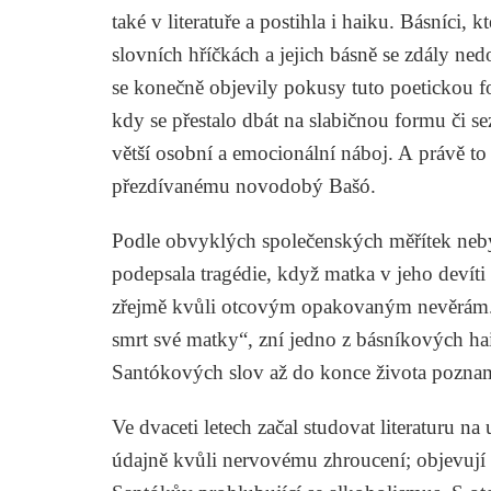
také v literatuře a postihla i haiku. Básníci, 
slovních hříčkách a jejich básně se zdály ne
se konečně objevily pokusy tuto poetickou fo
kdy se přestalo dbát na slabičnou formu či s
větší osobní a emocionální náboj. A právě 
přezdívanému novodobý Bašó.
Podle obvyklých společenských měřítek nebyl
podepsala tragédie, když matka v jeho devít
zřejmě kvůli otcovým opakovaným nevěrám. „
smrt své matky“, zní jedno z básníkových ha
Santókových slov až do konce života poznam
Ve dvaceti letech začal studovat literaturu na
údajně kvůli nervovému zhroucení; objevují 