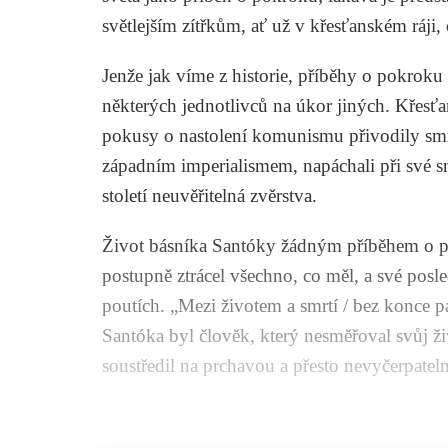
světlejším zítřkům, ať už v křesťanském ráji,
Jenže jak víme z historie, příběhy o pokrok
některých jednotlivců na úkor jiných. Křesťa
pokusy o nastolení komunismu přivodily smrt
západním imperialismem, napáchali při své sna
století neuvěřitelná zvěrstva.
Život básníka Santóky žádným příběhem o p
postupně ztrácel všechno, co měl, a své posl
poutích. „Mezi životem a smrtí / bez konce pa
Santóka byl člověk, který nesměřoval svůj ž
soustředil na prchavou a přesto nevyčerpatel