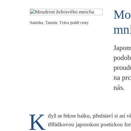
Mou
Santóka, Taneda: Tráva podél cesty
mn
Japon
podob
proudu
na pr
nás.
K
dyž se řekne haiku, představí si asi 
třířádkovou japonskou poetickou form