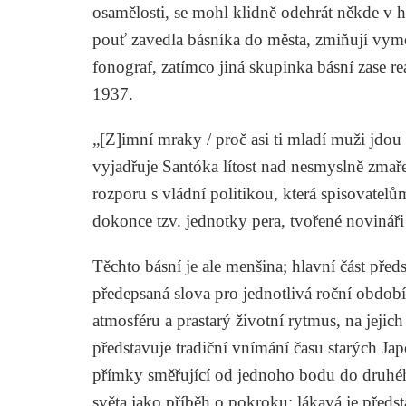
osamělosti, se mohl klidně odehrát někde v 
pouť zavedla básníka do města, zmiňují vymo
fonograf, zatímco jiná skupinka básní zase r
1937.
„[Z]imní mraky / proč asi ti mladí muži jdou 
vyjadřuje Santóka lítost nad nesmyslně zma
rozporu s vládní politikou, která spisovatelů
dokonce tzv. jednotky pera, tvořené novináři 
Těchto básní je ale menšina; hlavní část předs
předepsaná slova pro jednotlivá roční období
atmosféru a prastarý životní rytmus, na jejich
představuje tradiční vnímání času starých Jap
přímky směřující od jednoho bodu do druhé
světa jako příběh o pokroku; lákavá je předst