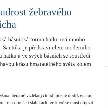
drost žebravého
icha
ská básnická forma haiku má mnoho
. Santóka je představitelem moderního
 haiku a ve svých básních se soustředí
chavou krásu hmatatelného světa kolem
většina literárně vzdělaných lidí přísně dodržovanou
u o sedmnácti slabikách, ve které se musí objevit