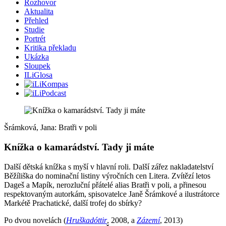
Rozhovor
Aktualita
Přehled
Studie
Portrét
Kritika překladu
Ukázka
Sloupek
ILiGlosa
Šrámková, Jana: Bratři v poli
Knížka o kamarádství. Tady ji máte
Další dětská knížka s myší v hlavní roli. Další zářez nakladatelství
Běžíliška do nominační listiny výročních cen Litera. Zvítězí letos
Dageš a Mapík, nerozluční přátelé alias Bratři v poli, a přinesou
respektovaným autorkám, spisovatelce Janě Šrámkové a ilustrátorce
Markétě Prachatické, další trofej do sbírky?
Po dvou novelách (
Hruškadóttir
, 2008, a
Zázemí
, 2013)