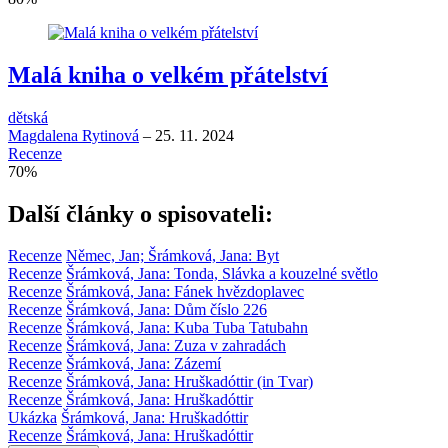
Malá kniha o velkém přátelství
dětská
Magdalena Rytinová
–
25. 11. 2024
Recenze
70
%
Další články o spisovateli:
Recenze
Němec, Jan; Šrámková, Jana: Byt
Recenze
Šrámková, Jana: Tonda, Slávka a kouzelné světlo
Recenze
Šrámková, Jana: Fánek hvězdoplavec
Recenze
Šrámková, Jana: Dům číslo 226
Recenze
Šrámková, Jana: Kuba Tuba Tatubahn
Recenze
Šrámková, Jana: Zuza v zahradách
Recenze
Šrámková, Jana: Zázemí
Recenze
Šrámková, Jana: Hruškadóttir (in Tvar)
Recenze
Šrámková, Jana: Hruškadóttir
Ukázka
Šrámková, Jana: Hruškadóttir
Recenze
Šrámková, Jana: Hruškadóttir