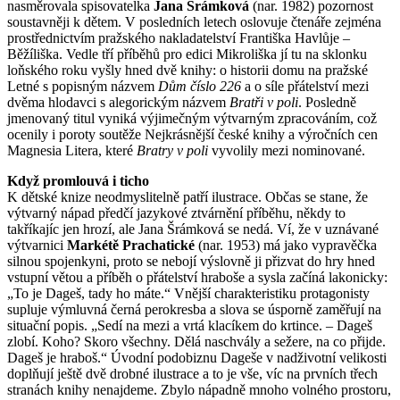
nasměrovala spisovatelka
Jana Šrámková
(nar. 1982) pozornost
soustavněji k dětem. V posledních letech oslovuje čtenáře zejména
prostřednictvím pražského nakladatelství Františka Havlůje –
Běžíliška. Vedle tří příběhů pro edici Mikroliška jí tu na sklonku
loňského roku vyšly hned dvě knihy: o historii domu na pražské
Letné s popisným názvem
Dům číslo 226
a o síle přátelství mezi
dvěma hlodavci s alegorickým názvem
Bratři v poli
. Posledně
jmenovaný titul vyniká výjimečným výtvarným zpracováním, což
ocenily i poroty soutěže Nejkrásnější české knihy a výročních cen
Magnesia Litera, které
Bratry v poli
vyvolily mezi nominované.
Když promlouvá i ticho
K dětské knize neodmyslitelně patří ilustrace. Občas se stane, že
výtvarný nápad předčí jazykové ztvárnění příběhu, někdy to
takříkajíc jen hrozí, ale Jana Šrámková se nedá. Ví, že v uznávané
výtvarnici
Markétě Prachatické
(nar. 1953) má jako vypravěčka
silnou spojenkyni, proto se nebojí výslovně ji přizvat do hry hned
vstupní větou a příběh o přátelství hraboše a sysla začíná lakonicky:
„To je Dageš, tady ho máte.“ Vnější charakteristiku protagonisty
supluje výmluvná černá perokresba a slova se úsporně zaměřují na
situační popis. „Sedí na mezi a vrtá klacíkem do krtince. – Dageš
zlobí. Koho? Skoro všechny. Dělá naschvály a sežere, na co přijde.
Dageš je hraboš.“ Úvodní podobiznu Dageše v nadživotní velikosti
doplňují ještě dvě drobné ilustrace a to je vše, víc na prvních třech
stranách knihy nenajdeme. Zbylo nápadně mnoho volného prostoru,