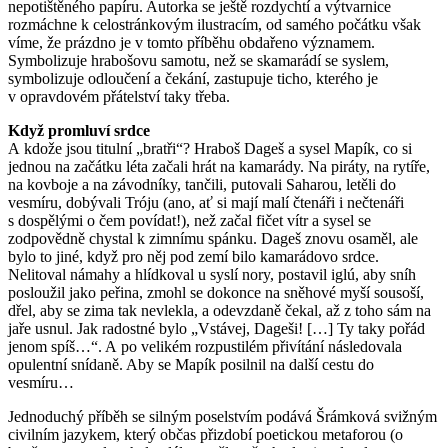
nepotištěného papíru. Autorka se ještě rozdychtí a výtvarnice
rozmáchne k celostránkovým ilustracím, od samého počátku však
víme, že prázdno je v tomto příběhu obdařeno významem.
Symbolizuje hrabošovu samotu, než se skamarádí se syslem,
symbolizuje odloučení a čekání, zastupuje ticho, kterého je
v opravdovém přátelství taky třeba.
Když promluví srdce
A kdože jsou titulní „bratři“? Hraboš Dageš a sysel Mapík, co si
jednou na začátku léta začali hrát na kamarády. Na piráty, na rytíře,
na kovboje a na závodníky, tančili, putovali Saharou, letěli do
vesmíru, dobývali Tróju (ano, ať si mají malí čtenáři i nečtenáři
s dospělými o čem povídat!), než začal fičet vítr a sysel se
zodpovědně chystal k zimnímu spánku. Dageš znovu osaměl, ale
bylo to jiné, když pro něj pod zemí bilo kamarádovo srdce.
Nelitoval námahy a hlídkoval u syslí nory, postavil iglú, aby sníh
posloužil jako peřina, zmohl se dokonce na sněhové myší sousoší,
dřel, aby se zima tak nevlekla, a odevzdaně čekal, až z toho sám na
jaře usnul. Jak radostné bylo „Vstávej, Dageši! […] Ty taky pořád
jenom spíš…“. A po velikém rozpustilém přivítání následovala
opulentní snídaně. Aby se Mapík posilnil na další cestu do
vesmíru…
Jednoduchý příběh se silným poselstvím podává Šrámková svižným
civilním jazykem, který občas přizdobí poetickou metaforou (o