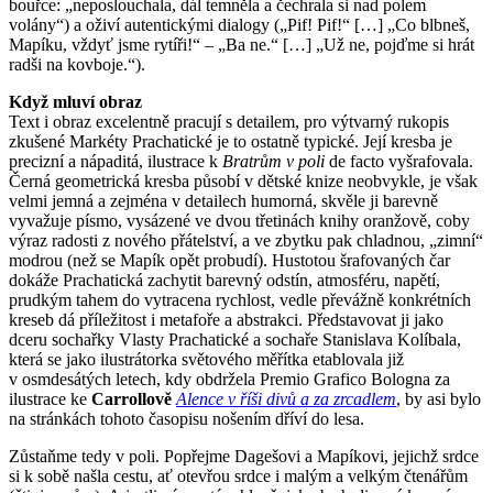
bouřce: „neposlouchala, dál temněla a čechrala si nad polem
volány“) a oživí autentickými dialogy („Pif! Pif!“ […] „Co blbneš,
Mapíku, vždyť jsme rytíři!“ – „Ba ne.“ […] „Už ne, pojďme si hrát
radši na kovboje.“).
Když mluví obraz
Text i obraz excelentně pracují s detailem, pro výtvarný rukopis
zkušené Markéty Prachatické je to ostatně typické. Její kresba je
precizní a nápaditá, ilustrace k
Bratrům v poli
de facto vyšrafovala.
Černá geometrická kresba působí v dětské knize neobvykle, je však
velmi jemná a zejména v detailech humorná, skvěle ji barevně
vyvažuje písmo, vysázené ve dvou třetinách knihy oranžově, coby
výraz radosti z nového přátelství, a ve zbytku pak chladnou, „zimní“
modrou (než se Mapík opět probudí). Hustotou šrafovaných čar
dokáže Prachatická zachytit barevný odstín, atmosféru, napětí,
prudkým tahem do vytracena rychlost, vedle převážně konkrétních
kreseb dá příležitost i metafoře a abstrakci. Představovat ji jako
dceru sochařky Vlasty Prachatické a sochaře Stanislava Kolíbala,
která se jako ilustrátorka světového měřítka etablovala již
v osmdesátých letech, kdy obdržela Premio Grafico Bologna za
ilustrace ke
Carrollově
Alence v říši divů a za zrcadlem
, by asi bylo
na stránkách tohoto časopisu nošením dříví do lesa.
Zůstaňme tedy v poli. Popřejme Dagešovi a Mapíkovi, jejichž srdce
si k sobě našla cestu, ať otevřou srdce i malým a velkým čtenářům