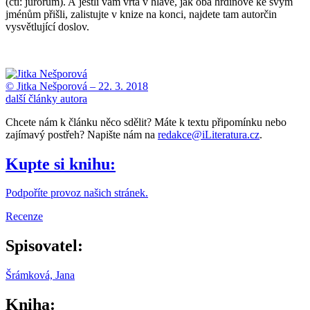
(čti: jurorům). A jestli vám vrtá v hlavě, jak oba hrdinové ke svým
jménům přišli, zalistujte v knize na konci, najdete tam autorčin
vysvětlující doslov.
© Jitka Nešporová –
22. 3. 2018
další články autora
Chcete nám k článku něco sdělit? Máte k textu připomínku nebo
zajímavý postřeh? Napište nám na
redakce@iLiteratura.cz
.
Kupte si knihu:
Podpoříte provoz našich stránek.
Recenze
Spisovatel:
Šrámková, Jana
Kniha: