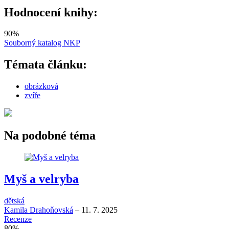
Hodnocení knihy:
90
%
Souborný katalog NKP
Témata článku:
obrázková
zvíře
Na podobné téma
Myš a velryba
dětská
Kamila Drahoňovská
–
11. 7. 2025
Recenze
80
%