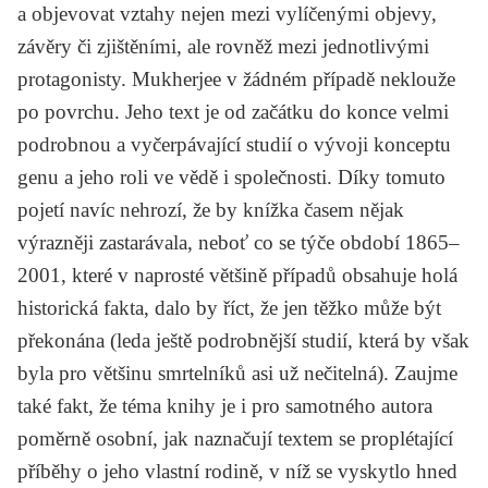
a objevovat vztahy nejen mezi vylíčenými objevy,
závěry či zjištěními, ale rovněž mezi jednotlivými
protagonisty. Mukherjee v žádném případě neklouže
po povrchu. Jeho text je od začátku do konce velmi
podrobnou a vyčerpávající studií o vývoji konceptu
genu a jeho roli ve vědě i společnosti. Díky tomuto
pojetí navíc nehrozí, že by knížka časem nějak
výrazněji zastarávala, neboť co se týče období 1865–
2001, které v naprosté většině případů obsahuje holá
historická fakta, dalo by říct, že jen těžko může být
překonána (leda ještě podrobnější studií, která by však
byla pro většinu smrtelníků asi už nečitelná). Zaujme
také fakt, že téma knihy je i pro samotného autora
poměrně osobní, jak naznačují textem se proplétající
příběhy o jeho vlastní rodině, v níž se vyskytlo hned