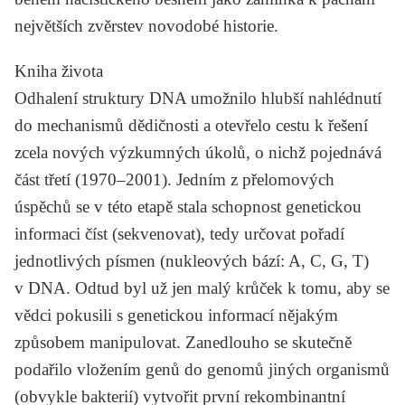
největších zvěrstev novodobé historie.
Kniha života
Odhalení struktury DNA umožnilo hlubší nahlédnutí
do mechanismů dědičnosti a otevřelo cestu k řešení
zcela nových výzkumných úkolů, o nichž pojednává
část třetí (1970–2001). Jedním z přelomových
úspěchů se v této etapě stala schopnost genetickou
informaci číst (sekvenovat), tedy určovat pořadí
jednotlivých písmen (nukleových bází: A, C, G, T)
v DNA. Odtud byl už jen malý krůček k tomu, aby se
vědci pokusili s genetickou informací nějakým
způsobem manipulovat. Zanedlouho se skutečně
podařilo vložením genů do genomů jiných organismů
(obvykle bakterií) vytvořit první rekombinantní