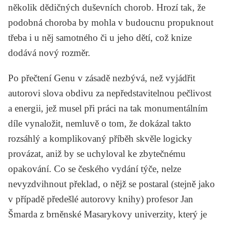
několik dědičných duševních chorob. Hrozí tak, že
podobná choroba by mohla v budoucnu propuknout
třeba i u něj samotného či u jeho dětí, což knize
dodává nový rozměr.
Po přečtení
Genu
v zásadě nezbývá, než vyjádřit
autorovi slova obdivu za nepředstavitelnou pečlivost
a energii, jež musel při práci na tak monumentálním
díle vynaložit, nemluvě o tom, že dokázal takto
rozsáhlý a komplikovaný příběh skvěle logicky
provázat, aniž by se uchyloval ke zbytečnému
opakování. Co se českého vydání týče, nelze
nevyzdvihnout překlad, o nějž se postaral (stejně jako
v případě předešlé autorovy knihy) profesor
Jan
Šmarda
z brněnské Masarykovy univerzity, který je