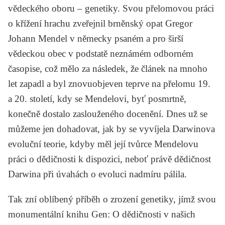
vědeckého oboru – genetiky. Svou přelomovou práci
o křížení hrachu zveřejnil brněnský opat
Gregor
Johann Mendel
v německy psaném a pro širší
vědeckou obec v podstatě neznámém odborném
časopise, což mělo za následek, že článek na mnoho
let zapadl a byl znovuobjeven teprve na přelomu 19.
a 20. století, kdy se Mendelovi, byť posmrtně,
konečně dostalo zaslouženého docenění. Dnes už se
můžeme jen dohadovat, jak by se vyvíjela
Darwinova
evoluční teorie, kdyby měl její tvůrce Mendelovu
práci o dědičnosti k dispozici, neboť právě dědičnost
Darwina při úvahách o evoluci nadmíru pálila.
Tak zní oblíbený příběh o zrození genetiky, jímž svou
monumentální knihu
Gen: O dědičnosti v našich