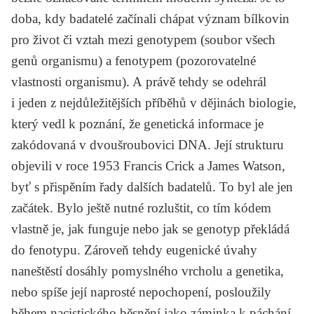
doba, kdy badatelé začínali chápat význam bílkovin
pro život či vztah mezi genotypem (soubor všech
genů organismu) a fenotypem (pozorovatelné
vlastnosti organismu). A právě tehdy se odehrál
i jeden z nejdůležitějších příběhů v dějinách biologie,
který vedl k poznání, že genetická informace je
zakódovaná v dvoušroubovici DNA. Její strukturu
objevili v roce 1953 Francis Crick a James Watson,
byť s přispěním řady dalších badatelů. To byl ale jen
začátek. Bylo ještě nutné rozluštit, co tím kódem
vlastně je, jak funguje nebo jak se genotyp překládá
do fenotypu. Zároveň tehdy eugenické úvahy
naneštěstí dosáhly pomyslného vrcholu a genetika,
nebo spíše její naprosté nepochopení, posloužily
během nacistického běsnění jako záminka k páchání