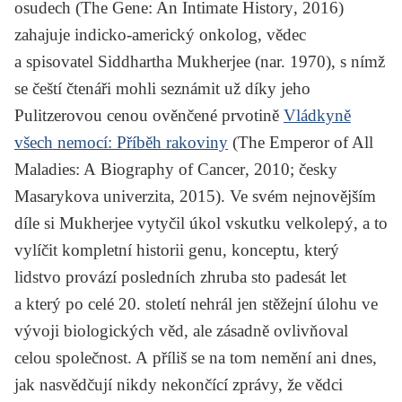
osudech
(
The Gene: An Intimate History
, 2016)
zahajuje indicko-americký onkolog, vědec
a spisovatel
Siddhartha Mukherjee
(nar. 1970), s nímž
se čeští čtenáři mohli seznámit už díky jeho
Pulitzerovou cenou ověnčené prvotině
Vládkyně
všech nemocí: Příběh rakoviny
(
The Emperor of All
Maladies: A Biography of Cancer
, 2010; česky
Masarykova univerzita, 2015). Ve svém nejnovějším
díle si Mukherjee vytyčil úkol vskutku velkolepý, a to
vylíčit kompletní historii genu, konceptu, který
lidstvo provází posledních zhruba sto padesát let
a který po celé 20. století nehrál jen stěžejní úlohu ve
vývoji biologických věd, ale zásadně ovlivňoval
celou společnost. A příliš se na tom nemění ani dnes,
jak nasvědčují nikdy nekončící zprávy, že vědci