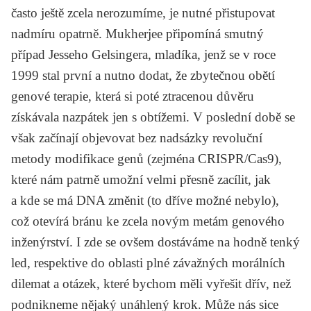
často ještě zcela nerozumíme, je nutné přistupovat
nadmíru opatrně. Mukherjee připomíná smutný
případ Jesseho Gelsingera, mladíka, jenž se v roce
1999 stal první a nutno dodat, že zbytečnou obětí
genové terapie, která si poté ztracenou důvěru
získávala nazpátek jen s obtížemi. V poslední době se
však začínají objevovat bez nadsázky revoluční
metody modifikace genů (zejména CRISPR/Cas9),
které nám patrně umožní velmi přesně zacílit, jak
a kde se má DNA změnit (to dříve možné nebylo),
což otevírá bránu ke zcela novým metám genového
inženýrství. I zde se ovšem dostáváme na hodně tenký
led, respektive do oblasti plné závažných morálních
dilemat a otázek, které bychom měli vyřešit dřív, než
podnikneme nějaký unáhlený krok. Může nás sice