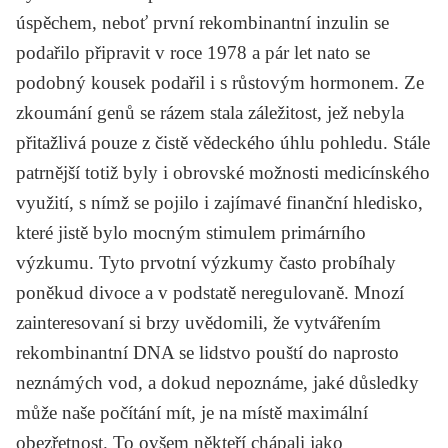
úspěchem, neboť první rekombinantní inzulin se
podařilo připravit v roce 1978 a pár let nato se
podobný kousek podařil i s růstovým hormonem. Ze
zkoumání genů se rázem stala záležitost, jež nebyla
přitažlivá pouze z čistě vědeckého úhlu pohledu. Stále
patrnější totiž byly i obrovské možnosti medicínského
využití, s nímž se pojilo i zajímavé finanční hledisko,
které jistě bylo mocným stimulem primárního
výzkumu. Tyto prvotní výzkumy často probíhaly
poněkud divoce a v podstatě neregulovaně. Mnozí
zainteresovaní si brzy uvědomili, že vytvářením
rekombinantní DNA se lidstvo pouští do naprosto
neznámých vod, a dokud nepoznáme, jaké důsledky
může naše počítání mít, je na místě maximální
obezřetnost. To ovšem někteří chápali jako