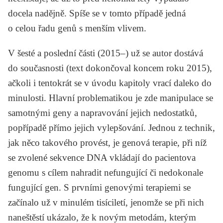
docela nadějně. Spíše se v tomto případě jedná
o celou řadu genů s menším vlivem.
V šesté a poslední části (2015–) už se autor dostává
do současnosti (text dokončoval koncem roku 2015),
ačkoli i tentokrát se v úvodu kapitoly vrací daleko do
minulosti. Hlavní problematikou je zde manipulace se
samotnými geny a napravování jejich nedostatků,
popřípadě přímo jejich vylepšování. Jednou z technik,
jak něco takového provést, je genová terapie, při níž
se zvolené sekvence DNA vkládají do pacientova
genomu s cílem nahradit nefungující či nedokonale
fungující gen. S prvními genovými terapiemi se
začínalo už v minulém tisíciletí, jenomže se při nich
naneštěstí ukázalo, že k novým metodám, kterým