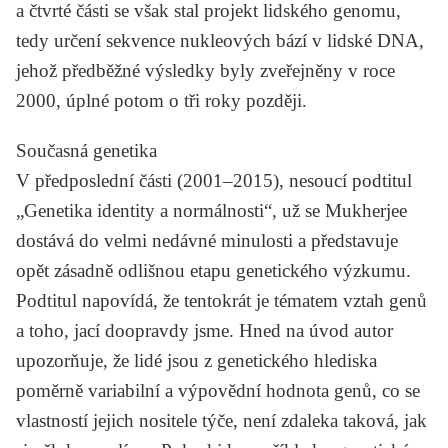
a čtvrté části se však stal projekt lidského genomu,
tedy určení sekvence nukleových bází v lidské DNA,
jehož předběžné výsledky byly zveřejněny v roce
2000, úplné potom o tři roky později.
Současná genetika
V předposlední části (2001–2015), nesoucí podtitul
„Genetika identity a normálnosti“, už se Mukherjee
dostává do velmi nedávné minulosti a představuje
opět zásadně odlišnou etapu genetického výzkumu.
Podtitul napovídá, že tentokrát je tématem vztah genů
a toho, jací doopravdy jsme. Hned na úvod autor
upozorňuje, že lidé jsou z genetického hlediska
poměrně variabilní a výpovědní hodnota genů, co se
vlastností jejich nositele týče, není zdaleka taková, jak