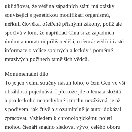
uklidňovat, že většina západních států má otázky
související s genetickou modifikací organismů,
neřkuli člověka, ošetřené přísnými zákony, potíž ale
spočívá v tom, že například Čína si ze západních
úmluv a moratorií příliš nedělá, o čemž svědčí i časté
informace o velice sporných a leckdy i poměrně
mrazivých počinech tamějších vědců.
Monumentální dílo
To je jen velmi stručný nástin toho, o čem
Gen
ve vší
obsáhlosti pojednává. I přestože jde o témata složitá
a pro leckoho nepochybně i trochu nezáživná, je až
s podivem, jak čtivě a srozumitelně je autor dokázal
zpracovat. Vzhledem k chronologickému pojetí
mohou čtenáři snadno sledovat vývoj celého oboru