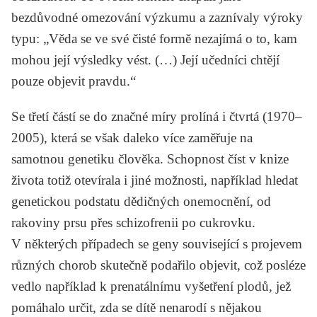
bezdůvodné omezování výzkumu a zaznívaly výroky
typu: „Věda se ve své čisté formě nezajímá o to, kam
mohou její výsledky vést. (…) Její učedníci chtějí
pouze objevit pravdu.“
Se třetí částí se do značné míry prolíná i čtvrtá (1970–
2005), která se však daleko více zaměřuje na
samotnou genetiku člověka. Schopnost číst v knize
života totiž otevírala i jiné možnosti, například hledat
genetickou podstatu dědičných onemocnění, od
rakoviny prsu přes schizofrenii po cukrovku.
V některých případech se geny související s projevem
různých chorob skutečně podařilo objevit, což posléze
vedlo například k prenatálnímu vyšetření plodů, jež
pomáhalo určit, zda se dítě nenarodí s nějakou