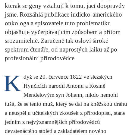
kterak se geny vztahují k tomu, jací doopravdy
KRITIKA PŘEKLADU
jsme. Rozsáhlá publikace indicko-amerického
UKÁZKA
onkologa a spisovatele tuto problematiku
objasňuje vyčerpávajícím způsobem a přitom
SLOUPEK
srozumitelně. Zaručeně tak osloví široké
ILIGLOSA
spektrum čtenáře, od naprostých laiků až po
profesionální přírodovědce.
K
dyž se 20. července 1822 ve slezských
Hynčicích narodil Antonu a Rosině
Mendelovým syn Johann, nikdo nemohl
tušit, že se tento muž, který se dal na kněžskou dráhu
a neuspěl u učitelských zkoušek z přírodopisu, stane
jedním z nejvýznamnějších přírodovědců
devatenáctého století a zakladatelem nového