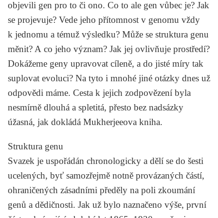
objevili gen pro to či ono. Co to ale gen vůbec je? Jak
se projevuje? Vede jeho přítomnost v genomu vždy
k jednomu a témuž výsledku? Může se struktura genu
měnit? A co jeho význam? Jak jej ovlivňuje prostředí?
Dokážeme geny upravovat cíleně, a do jisté míry tak
suplovat evoluci? Na tyto i mnohé jiné otázky dnes už
odpovědi máme. Cesta k jejich zodpovězení byla
nesmírně dlouhá a spletitá, přesto bez nadsázky
úžasná, jak dokládá Mukherjeeova kniha.
Struktura genu
Svazek je uspořádán chronologicky a dělí se do šesti
ucelených, byť samozřejmě notně provázaných částí,
ohraničených zásadními předěly na poli zkoumání
genů a dědičnosti. Jak už bylo naznačeno výše, první