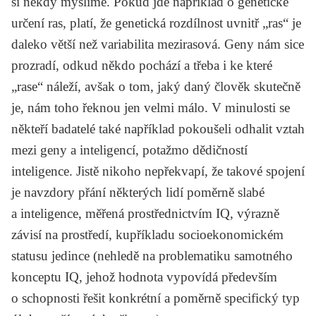
si někdy myslíme. Pokud jde například o genetické
určení ras, platí, že genetická rozdílnost uvnitř „ras“ je
daleko větší než variabilita mezirasová. Geny nám sice
prozradí, odkud někdo pochází a třeba i ke které
„rase“ náleží, avšak o tom, jaký daný člověk skutečně
je, nám toho řeknou jen velmi málo. V minulosti se
někteří badatelé také například pokoušeli odhalit vztah
mezi geny a inteligencí, potažmo dědičností
inteligence. Jistě nikoho nepřekvapí, že takové spojení
je navzdory přání některých lidí poměrně slabé
a inteligence, měřená prostřednictvím IQ, výrazně
závisí na prostředí, kupříkladu socioekonomickém
statusu jedince (nehledě na problematiku samotného
konceptu IQ, jehož hodnota vypovídá především
o schopnosti řešit konkrétní a poměrně specifický typ