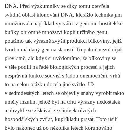
DNA. Před výzkumníky se díky tomu otevřela
svůdná oblast klonování DNA, kterážto technika jim
umožňovala například vytvářet v genomu hostitelské
buňky ohromné množství kopií určitého genu,
potažmo tak výrazně zvýšit produkci bílkoviny, jejíž
tvorbu má daný gen na starosti. To patrně nezní nijak
převratně, ale když si uvědomíme, že bílkoviny se
v těle podílí na řadě biologických procesů a jejich
nesprávná funkce souvisí s řadou onemocnění, vrhá
to na celou otázku docela jiné světlo. Už
v sedmdesátých letech se objevily snahy vyrobit takto
umělý inzulin, jehož byl na trhu výrazný nedostatek
a obvykle se získával ze slinivek různých
hospodářských zvířat, kupříkladu prasat. Toto úsilí
bylo nakonec už po několika letech korunováno