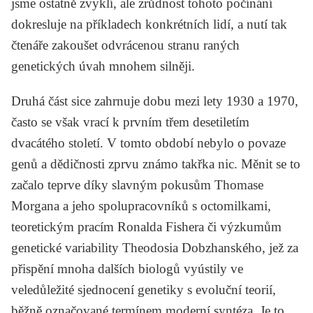
jsme ostatně zvyklí, ale zrůdnost tohoto počínání
dokresluje na příkladech konkrétních lidí, a nutí tak
čtenáře zakoušet odvrácenou stranu raných
genetických úvah mnohem silněji.
Druhá část sice zahrnuje dobu mezi lety 1930 a 1970,
často se však vrací k prvním třem desetiletím
dvacátého století. V tomto období nebylo o povaze
genů a dědičnosti zprvu známo takřka nic. Měnit se to
začalo teprve díky slavným pokusům Thomase
Morgana a jeho spolupracovníků s octomilkami,
teoretickým pracím Ronalda Fishera či výzkumům
genetické variability Theodosia Dobzhanského, jež za
přispění mnoha dalších biologů vyústily ve
veledůležité sjednocení genetiky s evoluční teorií,
běžně označované termínem moderní syntéza. Je to