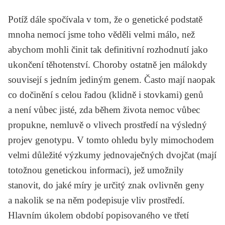
Potíž dále spočívala v tom, že o genetické podstatě
mnoha nemocí jsme toho věděli velmi málo, než
abychom mohli činit tak definitivní rozhodnutí jako
ukončení těhotenství. Choroby ostatně jen málokdy
souvisejí s jedním jediným genem. Často mají naopak
co dočinění s celou řadou (klidně i stovkami) genů
a není vůbec jisté, zda během života nemoc vůbec
propukne, nemluvě o vlivech prostředí na výsledný
projev genotypu. V tomto ohledu byly mimochodem
velmi důležité výzkumy jednovaječných dvojčat (mají
totožnou genetickou informaci), jež umožnily
stanovit, do jaké míry je určitý znak ovlivněn geny
a nakolik se na něm podepisuje vliv prostředí.
Hlavním úkolem období popisovaného ve třetí