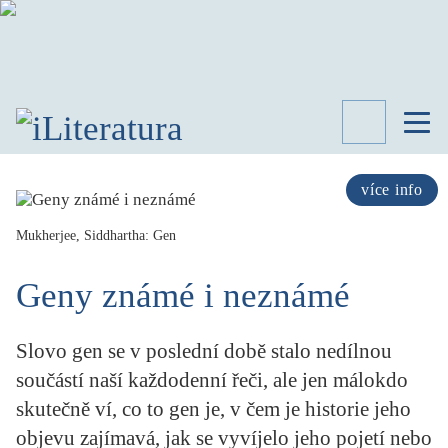
TÉMATA
RECENZE
více info
ROZHOVOR
SPISOVATELÉ
Mukherjee, Siddhartha: Gen
AKTUALITA
Geny známé i neznámé
KNIHY
PŘEHLED
LITERATURY
Slovo gen se v poslední době stalo nedílnou
STUDIE
součástí naší každodenní řeči, ale jen málokdo
KATEGORIE
skutečně ví, co to gen je, v čem je historie jeho
PORTRÉT
objevu zajímavá, jak se vyvíjelo jeho pojetí nebo