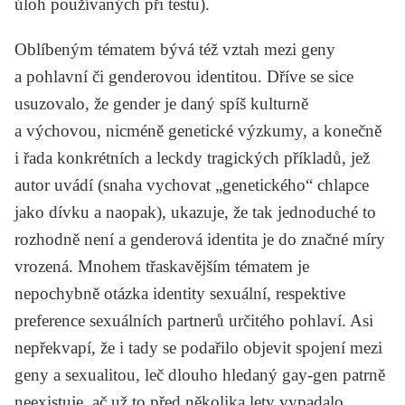
úloh používaných při testu).
Oblíbeným tématem bývá též vztah mezi geny
a pohlavní či genderovou identitou. Dříve se sice
usuzovalo, že gender je daný spíš kulturně
a výchovou, nicméně genetické výzkumy, a konečně
i řada konkrétních a leckdy tragických příkladů, jež
autor uvádí (snaha vychovat „genetického“ chlapce
jako dívku a naopak), ukazuje, že tak jednoduché to
rozhodně není a genderová identita je do značné míry
vrozená. Mnohem třaskavějším tématem je
nepochybně otázka identity sexuální, respektive
preference sexuálních partnerů určitého pohlaví. Asi
nepřekvapí, že i tady se podařilo objevit spojení mezi
geny a sexualitou, leč dlouho hledaný gay-gen patrně
neexistuje, ač už to před několika lety vypadalo