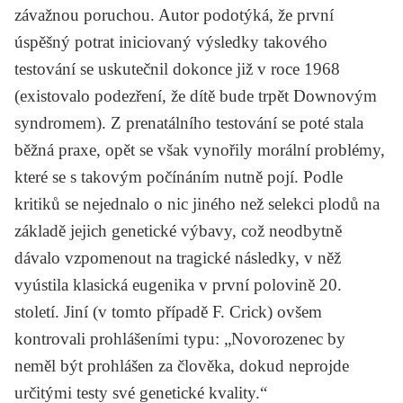
závažnou poruchou. Autor podotýká, že první
úspěšný potrat iniciovaný výsledky takového
testování se uskutečnil dokonce již v roce 1968
(existovalo podezření, že dítě bude trpět Downovým
syndromem). Z prenatálního testování se poté stala
běžná praxe, opět se však vynořily morální problémy,
které se s takovým počínáním nutně pojí. Podle
kritiků se nejednalo o nic jiného než selekci plodů na
základě jejich genetické výbavy, což neodbytně
dávalo vzpomenout na tragické následky, v něž
vyústila klasická eugenika v první polovině 20.
století. Jiní (v tomto případě F. Crick) ovšem
kontrovali prohlášeními typu: „Novorozenec by
neměl být prohlášen za člověka, dokud neprojde
určitými testy své genetické kvality.“