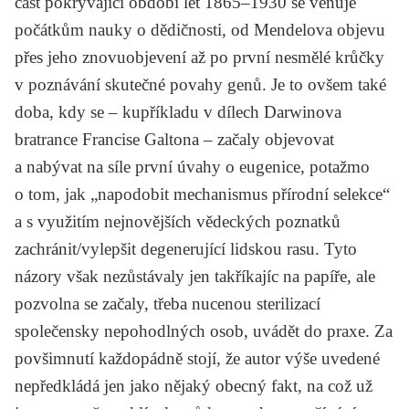
část pokrývající období let 1865–1930 se věnuje
počátkům nauky o dědičnosti, od Mendelova objevu
přes jeho znovuobjevení až po první nesmělé krůčky
v poznávání skutečné povahy genů. Je to ovšem také
doba, kdy se – kupříkladu v dílech Darwinova
bratrance Francise Galtona – začaly objevovat
a nabývat na síle první úvahy o eugenice, potažmo
o tom, jak „napodobit mechanismus přírodní selekce“
a s využitím nejnovějších vědeckých poznatků
zachránit/vylepšit degenerující lidskou rasu. Tyto
názory však nezůstávaly jen takříkajíc na papíře, ale
pozvolna se začaly, třeba nucenou sterilizací
společensky nepohodlných osob, uvádět do praxe. Za
povšimnutí každopádně stojí, že autor výše uvedené
nepředkládá jen jako nějaký obecný fakt, na což už