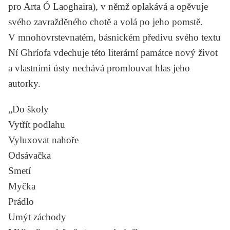
pro Arta Ó Laoghaira), v němž oplakává a opěvuje
svého zavražděného chotě a volá po jeho pomstě.
V mnohovrstevnatém, básnickém předivu svého textu
Ní Ghríofa vdechuje této literární památce nový život
a vlastními ústy nechává promlouvat hlas jeho
autorky.
„Do školy
Vytřít podlahu
Vyluxovat nahoře
Odsávačka
Smetí
Myčka
Prádlo
Umýt záchody