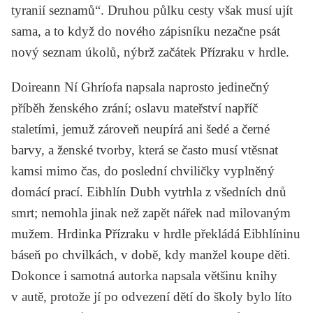
tyranií seznamů“. Druhou půlku cesty však musí ujít
sama, a to když do nového zápisníku nezačne psát
nový seznam úkolů, nýbrž začátek
Přízraku v hrdle
.
Doireann Ní Ghríofa napsala naprosto jedinečný
příběh ženského zrání; oslavu mateřství napříč
staletími, jemuž zároveň neupírá ani šedé a černé
barvy, a ženské tvorby, která se často musí vtěsnat
kamsi mimo čas, do poslední chviličky vyplněný
domácí prací. Eibhlín Dubh vytrhla z všedních dnů
smrt; nemohla jinak než zapět nářek nad milovaným
mužem. Hrdinka
Přízraku v hrdle
překládá Eibhlíninu
báseň po chvilkách, v době, kdy manžel koupe děti.
Dokonce i samotná autorka napsala většinu knihy
v autě, protože jí po odvezení dětí do školy bylo líto