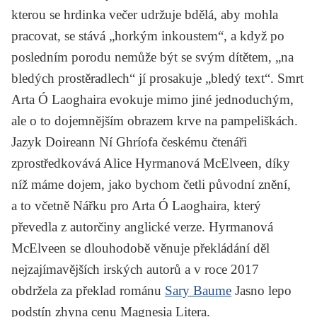
kterou se hrdinka večer udržuje bdělá, aby mohla
pracovat, se stává „horkým inkoustem“, a když po
posledním porodu nemůže být se svým dítětem, „na
bledých prostěradlech“ jí prosakuje „bledý text“. Smrt
Arta Ó Laoghaira evokuje mimo jiné jednoduchým,
ale o to dojemnějším obrazem krve na pampeliškách.
Jazyk Doireann Ní Ghríofa českému čtenáři
zprostředkovává Alice Hyrmanová McElveen, díky
níž máme dojem, jako bychom četli původní znění,
a to včetně
Nářku pro Arta Ó Laoghaira
, který
převedla z autorčiny anglické verze. Hyrmanová
McElveen se dlouhodobě věnuje překládání děl
nejzajímavějších irských autorů a v roce 2017
obdržela za překlad románu
Sary Baume
Jasno lepo
podstín zhyna
cenu Magnesia Litera.