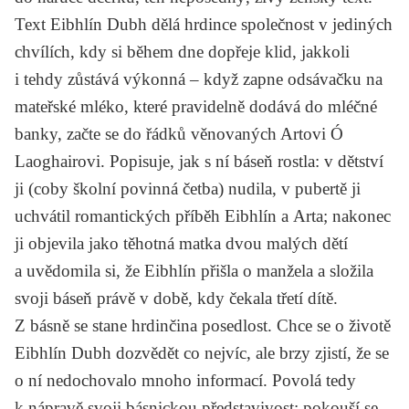
Text Eibhlín Dubh dělá hrdince společnost v jediných
chvílích, kdy si během dne dopřeje klid, jakkoli
i tehdy zůstává výkonná – když zapne odsávačku na
mateřské mléko, které pravidelně dodává do mléčné
banky, začte se do řádků věnovaných Artovi Ó
Laoghairovi. Popisuje, jak s ní báseň rostla: v dětství
ji (coby školní povinná četba) nudila, v pubertě ji
uchvátil romantických příběh Eibhlín a Arta; nakonec
ji objevila jako těhotná matka dvou malých dětí
a uvědomila si, že Eibhlín přišla o manžela a složila
svoji báseň právě v době, kdy čekala třetí dítě.
Z básně se stane hrdinčina posedlost. Chce se o životě
Eibhlín Dubh dozvědět co nejvíc, ale brzy zjistí, že se
o ní nedochovalo mnoho informací. Povolá tedy
k nápravě svoji básnickou představivost; pokouší se