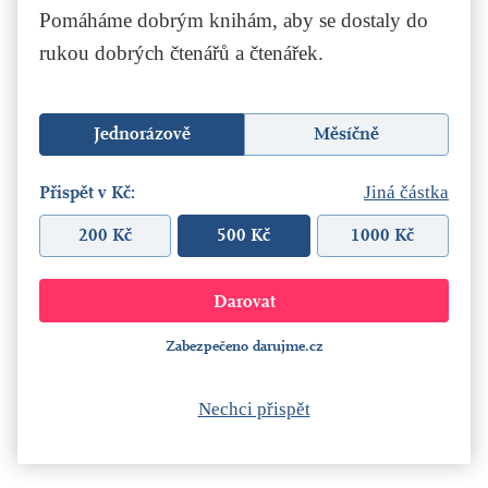
Pomáháme dobrým knihám, aby se dostaly do
rukou dobrých čtenářů a čtenářek.
Jednorázově
Měsíčně
Přispět v Kč:
Jiná částka
200 Kč
500 Kč
1000 Kč
Zabezpečeno darujme.cz
Nechci přispět