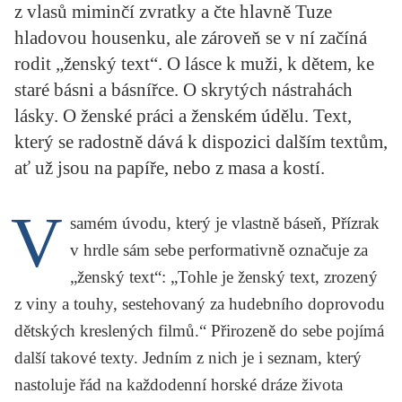
z vlasů miminčí zvratky a čte hlavně Tuze
KRITIKA PŘEKLADU
hladovou housenku, ale zároveň se v ní začíná
UKÁZKA
rodit „ženský text“. O lásce k muži, k dětem, ke
staré básni a básnířce. O skrytých nástrahách
SLOUPEK
lásky. O ženské práci a ženském údělu. Text,
ILIGLOSA
který se radostně dává k dispozici dalším textům,
ať už jsou na papíře, nebo z masa a kostí.
V
samém úvodu, který je vlastně báseň,
Přízrak
v hrdle
sám sebe performativně označuje za
„ženský text“: „Tohle je ženský text, zrozený
z viny a touhy, sestehovaný za hudebního doprovodu
dětských kreslených filmů.“ Přirozeně do sebe pojímá
další takové texty. Jedním z nich je i seznam, který
nastoluje řád na každodenní horské dráze života