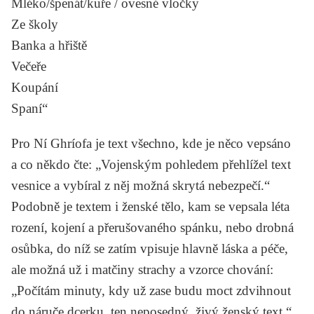
Mléko/špenát/kuře / ovesné vločky
Ze školy
Banka a hřiště
Večeře
Koupání
Spaní“
Pro Ní Ghríofa je text všechno, kde je něco vepsáno
a co někdo čte: „Vojenským pohledem přehlížel text
vesnice a vybíral z něj možná skrytá nebezpečí.“
Podobně je textem i ženské tělo, kam se vepsala léta
rození, kojení a přerušovaného spánku, nebo drobná
osůbka, do níž se zatím vpisuje hlavně láska a péče,
ale možná už i matčiny strachy a vzorce chování:
„Počítám minuty, kdy už zase budu moct zdvihnout
do náruče dcerku, ten neposedný, živý ženský text.“