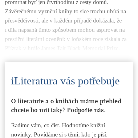
promrhat byť jen čtvrthodinu z cesty domů.
Závěrečnému vyznění knihy to sice trochu ubírá na
přesvědčivosti, ale v každém případě dokázala, že
i díla napsaná tímto způsobem mohou aspirovat na
prestižní literární ocenění: v loňském roce získala za
Přízrak v hrdle
James Tait Black Memorial Prize.
iLiteratura vás potřebuje
O literatuře a o knihách máme přehled –
chcete ho mít taky? Podpořte nás.
Radíme vám, co číst. Hodnotíme knižní
novinky. Povídáme si s těmi, kdo je píší.