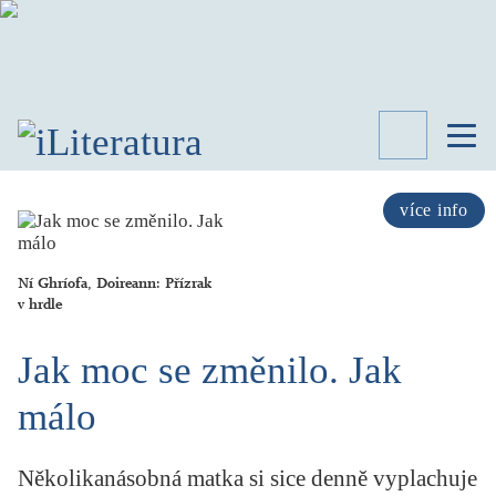
TÉMATA
RECENZE
více info
ROZHOVOR
SPISOVATELÉ
Ní Ghríofa, Doireann: Přízrak
v hrdle
AKTUALITA
KNIHY
Jak moc se změnilo. Jak
PŘEHLED
LITERATURY
málo
STUDIE
KATEGORIE
PORTRÉT
Několikanásobná matka si sice denně vyplachuje