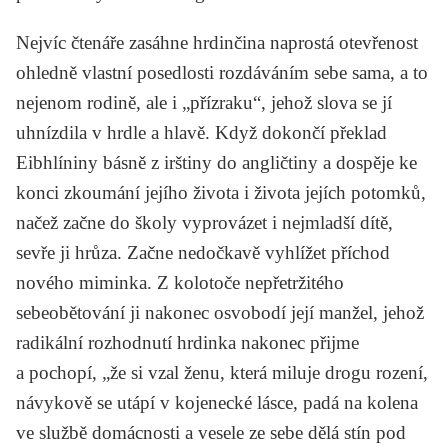
Nejvíc čtenáře zasáhne hrdinčina naprostá otevřenost
ohledně vlastní posedlosti rozdáváním sebe sama, a to
nejenom rodině, ale i „přízraku“, jehož slova se jí
uhnízdila v hrdle a hlavě. Když dokončí překlad
Eibhlíniny básně z irštiny do angličtiny a dospěje ke
konci zkoumání jejího života i života jejích potomků,
načež začne do školy vyprovázet i nejmladší dítě,
sevře ji hrůza. Začne nedočkavě vyhlížet příchod
nového miminka. Z kolotoče nepřetržitého
sebeobětování ji nakonec osvobodí její manžel, jehož
radikální rozhodnutí hrdinka nakonec přijme
a pochopí, „že si vzal ženu, která miluje drogu rození,
návykově se utápí v kojenecké lásce, padá na kolena
ve službě domácnosti a vesele ze sebe dělá stín pod