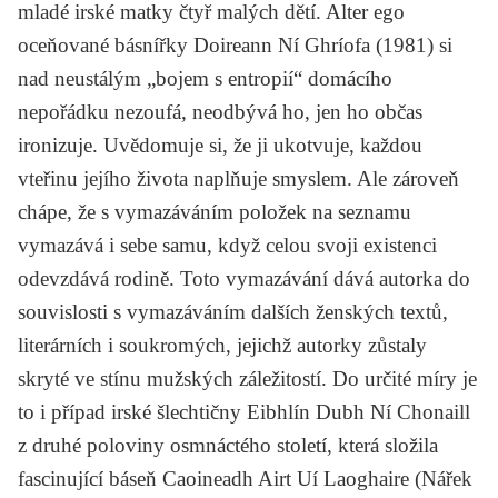
mladé irské matky čtyř malých dětí. Alter ego
oceňované básnířky Doireann Ní Ghríofa (1981) si
nad neustálým „bojem s entropií“ domácího
nepořádku nezoufá, neodbývá ho, jen ho občas
ironizuje. Uvědomuje si, že ji ukotvuje, každou
vteřinu jejího života naplňuje smyslem. Ale zároveň
chápe, že s vymazáváním položek na seznamu
vymazává i sebe samu, když celou svoji existenci
odevzdává rodině. Toto vymazávání dává autorka do
souvislosti s vymazáváním dalších ženských textů,
literárních i soukromých, jejichž autorky zůstaly
skryté ve stínu mužských záležitostí. Do určité míry je
to i případ irské šlechtičny Eibhlín Dubh Ní Chonaill
z druhé poloviny osmnáctého století, která složila
fascinující báseň
Caoineadh Airt Uí Laoghaire
(Nářek