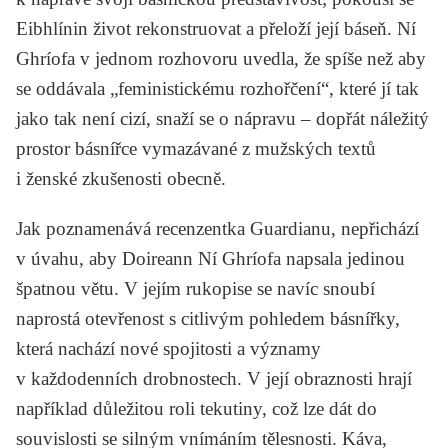
Eibhlínin život rekonstruovat a přeloží její báseň. Ní
Ghríofa v jednom rozhovoru uvedla, že spíše než aby
se oddávala „feministickému rozhořčení“, které jí tak
jako tak není cizí, snaží se o nápravu – dopřát náležitý
prostor básnířce vymazávané z mužských textů
i ženské zkušenosti obecně.
Jak poznamenává recenzentka
Guardianu
, nepřichází
v úvahu, aby Doireann Ní Ghríofa napsala jedinou
špatnou větu. V jejím rukopise se navíc snoubí
naprostá otevřenost s citlivým pohledem básnířky,
která nachází nové spojitosti a významy
v každodenních drobnostech. V její obraznosti hrají
například důležitou roli tekutiny, což lze dát do
souvislosti se silným vnímáním tělesnosti. Káva,