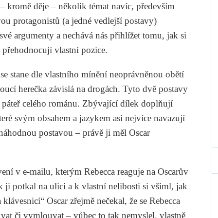
 – kromě děje – několik témat navíc, především
ou protagonistů (a jedné vedlejší postavy)
vé argumenty a nechává nás přihlížet tomu, jak si
 přehodnocují vlastní pozice.
 se stane dle vlastního mínění neoprávněnou obětí
noucí herečka závislá na drogách. Tyto dvě postavy
 páteř celého románu. Zbývající dílek doplňují
teré svým obsahem a jazykem asi nejvíce navazují
k náhodnou postavou – právě ji měl Oscar
vení v e-mailu, kterým Rebecca reaguje na Oscarův
i potkal na ulici a k vlastní nelibosti si všiml, jak
za klávesnicí“ Oscar zřejmě nečekal, že se Rebecca
uvat či vymlouvat – vůbec to tak nemyslel, vlastně