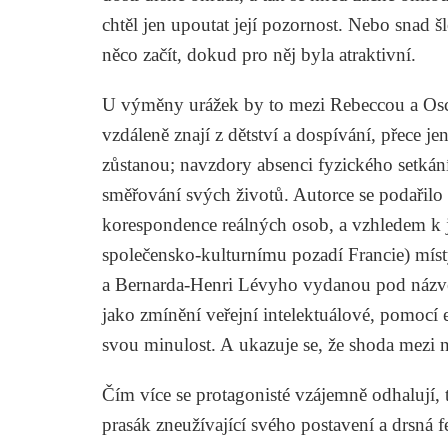
chtěl jen upoutat její pozornost. Nebo snad šl
něco začít, dokud pro něj byla atraktivní.
U výměny urážek by to mezi Rebeccou a Osc
vzdáleně znají z dětství a dospívání, přece 
zůstanou; navzdory absenci fyzického setkání
směřování svých životů. Autorce se podařilo 
korespondence reálných osob, a vzhledem k j
společensko-kulturnímu pozadí Francie) mís
a Bernarda-Henri Lévyho vydanou pod ná
jako zmínění veřejní intelektuálové, pomocí 
svou minulost. A ukazuje se, že shoda mezi n
Čím více se protagonisté vzájemně odhalují, t
prasák zneužívající svého postavení a drsná f