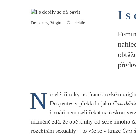
I s
Despentes, Virginie: Čau debile
Femin
nahlé
obtěžo
předev
N
ecelé tři roky po francouzském origi
Despentes v překladu jako
Čau debil
čtenáři nemuseli čekat na českou verz
nicméně zdá, že obě knihy od sebe mnoho čas
rozebírání sexuality – to vše se v knize
Čau d