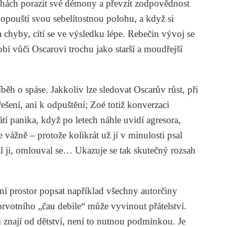
ahách porazit své démony a převzít zodpovědnost
 opouští svou sebelítostnou polohu, a když si
 chyby, cítí se ve výsledku lépe. Rebečin vývoj se
bí vůči Oscarovi trochu jako starší a moudřejší
ěh o spáse. Jakkoliv lze sledovat Oscarův růst, při
šení, ani k odpuštění; Zoé totiž konverzaci
átí panika, když po letech náhle uvidí agresora,
 vážně – protože kolikrát už jí v minulosti psal
 ji, omlouval se… Ukazuje se tak skutečný rozsah
ení prostor popsat například všechny autorčiny
 prvotního „čau debile“ může vyvinout přátelství.
 znají od dětství, není to nutnou podmínkou. Je