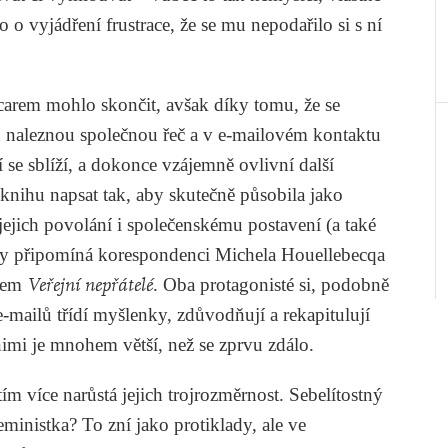
o o vyjádření frustrace, že se mu nepodařilo si s ní
arem mohlo skončit, avšak díky tomu, že se
jen naleznou společnou řeč a v e-mailovém kontaktu
 se sblíží, a dokonce vzájemně ovlivní další
knihu napsat tak, aby skutečně působila jako
ejich povolání i společenskému postavení (a také
ty připomíná korespondenci Michela Houellebecqa
zvem
Veřejní nepřátelé
. Oba protagonisté si, podobně
e-mailů třídí myšlenky, zdůvodňují a rekapitulují
imi je mnohem větší, než se zprvu zdálo.
ím více narůstá jejich trojrozměrnost. Sebelítostný
eministka? To zní jako protiklady, ale ve