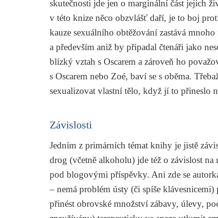
skutečnosti jde jen o marginální část jejich ži
v této knize něco obzvlášť daří, je to boj pro
kauze sexuálního obtěžování zastává mnoho fe
a především aniž by připadal čtenáři jako n
blízký vztah s Oscarem a zároveň ho považovat
s Oscarem nebo Zoé, baví se s oběma. Třebaž
sexualizovat vlastní tělo, když jí to přinesl
Závislosti
Jedním z primárních témat knihy je jistě závi
drog (včetně alkoholu) jde též o závislost na 
pod blogovými příspěvky. Ani zde se autork
– nemá problém ústy (či spíše klávesnicemi) 
přinést obrovské množství zábavy, úlevy, p