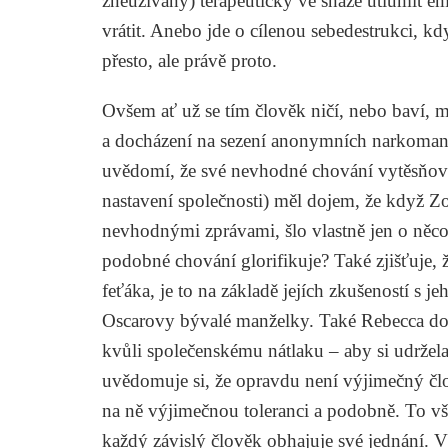
zneužívány) terapeuticky ve snaze utlumit em
vrátit. Anebo jde o cílenou sebedestrukci, k
přesto, ale právě proto.
Ovšem ať už se tím člověk ničí, nebo baví, má 
a docházení na sezení anonymních narkomanů
uvědomí, že své nevhodné chování vytěsňoval
nastavení společnosti) měl dojem, že když Z
nevhodnými zprávami, šlo vlastně jen o ně
podobné chování glorifikuje? Také zjišťuje, 
feťáka, je to na základě jejích zkušeností s j
Oscarovy bývalé manželky. Také Rebecca doch
kvůli společenskému nátlaku – aby si udržela 
uvědomuje si, že opravdu není výjimečný člo
na ně výjimečnou toleranci a podobně. To v
každý závislý člověk obhajuje své jednání. V