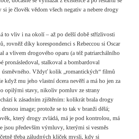
oce, dočasně se vymazat z existence a po restartu se
dy si je člověk vědom všech negativ a nebere drogy
to vliv i na okolí – až po delší době střízlivosti
, rovněž díky korespondenci s Rebeccou si Oscar
 a vlivem drogového oparu (a též patriarchálního
oé pronásledoval, stalkoval a bombardoval
co úsměvného. Vždyť kolik „romantických“ filmů
že když mu jeho vlastní dcera nevěří a má ho jen za
eho opilými stavy, nikoliv pomluv ze strany
ází k zásadním zjištěním: kolikrát brala drogy
drsnou image; protože se to tak v branži dělá;
věk, který drogy zvládá, má je pod kontrolou, má
še jsou především výmluvy, kterými si vesměs
četně třeba záludných kliček mysli, kdy si