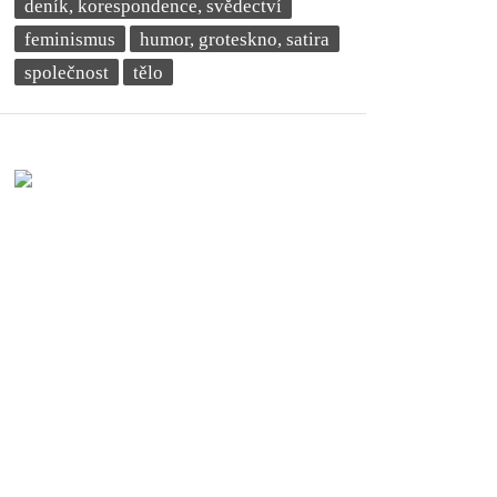
deník, korespondence, svědectví
feminismus
humor, groteskno, satira
společnost
tělo