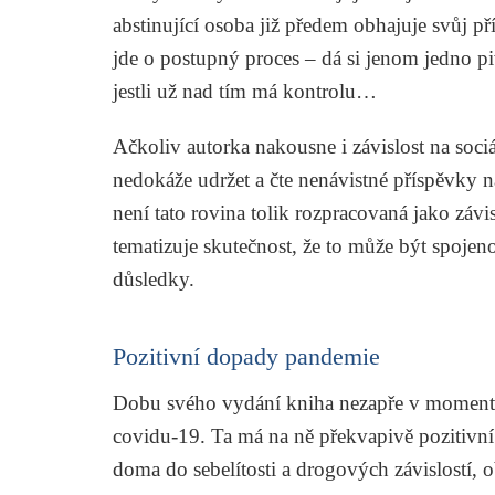
abstinující osoba již předem obhajuje svůj p
jde o postupný proces – dá si jenom jedno pivo,
jestli už nad tím má kontrolu…
Ačkoliv autorka nakousne i závislost na sociál
nedokáže udržet a čte nenávistné příspěvky 
není tato rovina tolik rozpracovaná jako závis
tematizuje skutečnost, že to může být spoje
důsledky.
Pozitivní dopady pandemie
Dobu svého vydání kniha nezapře v momentě
covidu-19. Ta má na ně překvapivě pozitivní 
doma do sebelítosti a drogových závislostí, o