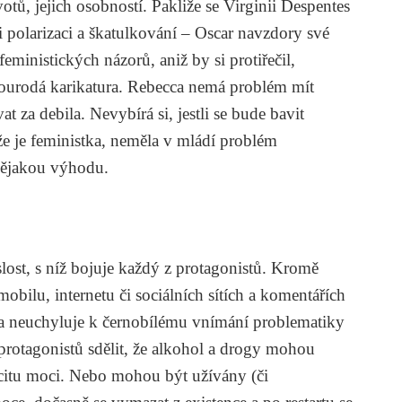
votů, jejich osobností. Pakliže se Virginii Despentes
ti polarizaci a škatulkování – Oscar navzdory své
ministických názorů, aniž by si protiřečil,
esourodá karikatura. Rebecca nemá problém mít
 za debila. Nevybírá si, jestli se bude bavit
e je feministka, neměla v mládí problém
o nějakou výhodu.
slost, s níž bojuje každý z protagonistů. Kromě
mobilu, internetu či sociálních sítích a komentářích
a neuchyluje k černobílému vnímání problematiky
protagonistů sdělit, že alkohol a drogy mohou
ocitu moci. Nebo mohou být užívány (či