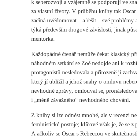
k seberozvoji a vzájemně se podporují ve sn
za vlastní životy. V průběhu knihy tak Oscar
začíná uvědomovat – a řešit – své problémy a
týká především drogové závislosti, jinak půso
mentorka.
Každopádně čtenář nemůže čekat klasický příb
náhodném setkání se Zoé nedojde ani k rozhře
protagonistů nesledovala a přirozeně ji zachv
který jí ublížil a jehož snahy o omluvu nebere
nevhodné zprávy, omlouval se, pronásledoval
i „méně závažného“ nevhodného chování.
Z knihy si lze odnést mnohé, ale v recenzi n
feministické postoje; klíčové však je, že se z
A ačkoliv se Oscar s Rebeccou ve skutečnosti