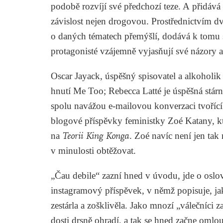
podobě rozvíjí své předchozí teze. A přidává
závislost nejen drogovou. Prostřednictvím dv
o daných tématech přemýšlí, dodává k tomu s
protagonisté vzájemně vyjasňují své názory a
Oscar Jayack, úspěšný spisovatel a alkoholik
hnutí Me Too; Rebecca Latté je úspěšná stár
spolu navážou e-mailovou konverzaci tvořící
blogové příspěvky feministky Zoé Katany, k
na
Teorii King Konga
. Zoé navíc není jen ta
v minulosti obtěžovat.
„Čau debile“ zazní hned v úvodu, jde o oslo
instagramový příspěvek, v němž popisuje, jak j
zestárla a zošklivěla. Jako mnozí „válečníci 
dosti drsně ohradí, a tak se hned začne omlo