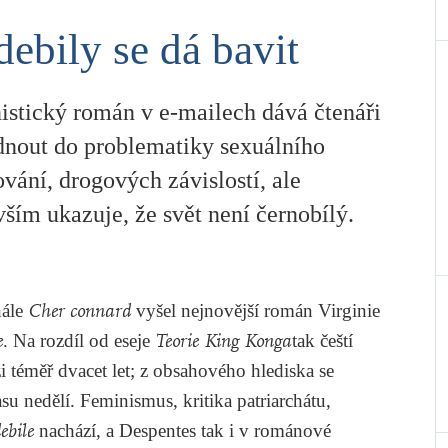
 debily se dá bavit
istický román v e-mailech dává čtenáři
dnout do problematiky sexuálního
vání, drogových závislostí, ale
ším ukazuje, že svět není černobílý.
nále
Cher connard
vyšel nejnovější román Virginie
e
. Na rozdíl od eseje
Teorie King Konga
tak čeští
i téměř dvacet let; z obsahového hlediska se
u nedělí. Feminismus, kritika patriarchátu,
ebile
nachází, a Despentes tak i v románové