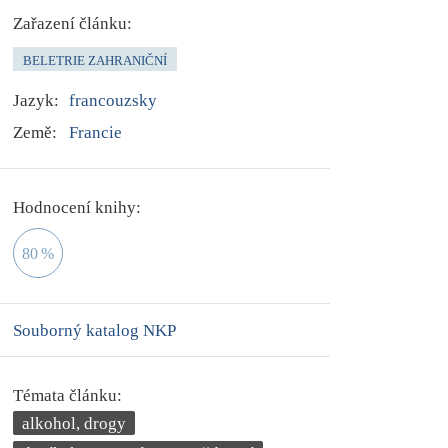
Zařazení článku:
BELETRIE ZAHRANIČNÍ
Jazyk:
francouzsky
Země:
Francie
Hodnocení knihy:
80
%
Souborný katalog NKP
Témata článku:
alkohol, drogy