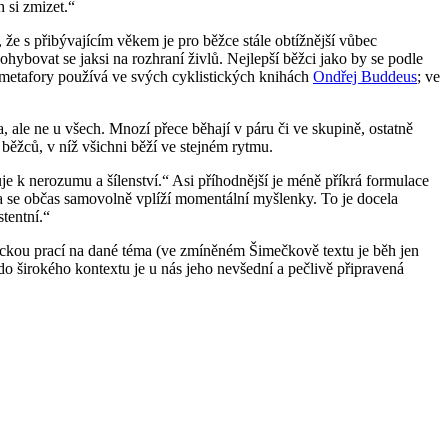
ch si zmizet.“
že s přibývajícím věkem je pro běžce stále obtížnější vůbec
ohybovat se jaksi na rozhraní živlů. Nejlepší běžci jako by se podle
“ metafory používá ve svých cyklistických knihách
Ondřej Buddeus
; ve
, ale ne u všech. Mnozí přece běhají v páru či ve skupině, ostatně
 běžců, v níž všichni běží ve stejném rytmu.
je k nerozumu a šílenství.“ Asi příhodnější je méně příkrá formulace
 se občas samovolně vplíží momentální myšlenky. To je docela
tentní.“
ickou prací na dané téma (ve zmíněném Šimečkově textu je běh jen
do širokého kontextu je u nás jeho nevšední a pečlivě připravená