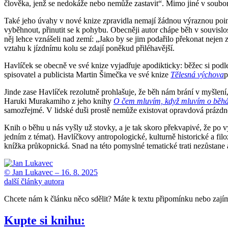
člověka, jenž se nedokáže nebo nemůže zastavit“. Mimo jiné v soubor
Také jeho úvahy v nové knize zpravidla nemají žádnou výraznou pointu
vyběhnout, přinutit se k pohybu. Obecněji autor chápe běh v souvislos
něj lehce vznášeli nad zemí: „Jako by se jim podařilo překonat nejen
vztahu k jízdnímu kolu se zdají poněkud přiléhavější.
Havlíček se obecně ve své knize vyjadřuje apodikticky: běžec si podle
spisovatel a publicista Martin Šimečka ve své knize
Tělesná výchova
p
Jinde zase Havlíček rezolutně prohlašuje, že běh nám brání v myšlení
Haruki Murakamiho z jeho knihy
O čem mluvím, když mluvím o běhá
samozřejmé. V lidské duši prostě nemůže existovat opravdová prázdnota
Knih o běhu u nás vyšly už stovky, a je tak skoro překvapivé, že po
jedním z témat). Havlíčkovy antropologické, kulturně historické a fil
knížka průkopnická. Snad na této pomyslné tematické trati nezůstane
© Jan Lukavec –
16. 8. 2025
další články autora
Chcete nám k článku něco sdělit? Máte k textu připomínku nebo zaj
Kupte si knihu: