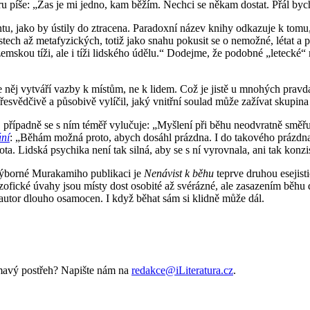
u píše: „Zas je mi jedno, kam běžím. Nechci se někam dostat. Přál by
, jako by ústily do ztracena. Paradoxní název knihy odkazuje k tomu, 
tech až metafyzických, totiž jako snahu pokusit se o nemožné, létat a p
 zemskou tíži, ale i tíži lidského údělu.“ Dodejme, že podobné „letecké
 něj vytváří vazby k místům, ne k lidem. Což je jistě u mnohých pravda
řesvědčivě a působivě vylíčil, jaký vnitřní soulad může zažívat skupina
, případně se s ním téměř vylučuje: „Myšlení při běhu neodvratně směřu
ní
: „Běhám možná proto, abych dosáhl prázdna. I do takového prázdna
. Lidská psychika není tak silná, aby se s ní vyrovnala, ani tak konzis
 výborné Murakamiho publikaci je
Nenávist k běhu
teprve druhou esejist
ozofické úvahy jsou místy dost osobité až svérázné, ale zasazením běhu 
 autor dlouho osamocen. I když běhat sám si klidně může dál.
ímavý postřeh? Napište nám na
redakce@iLiteratura.cz
.