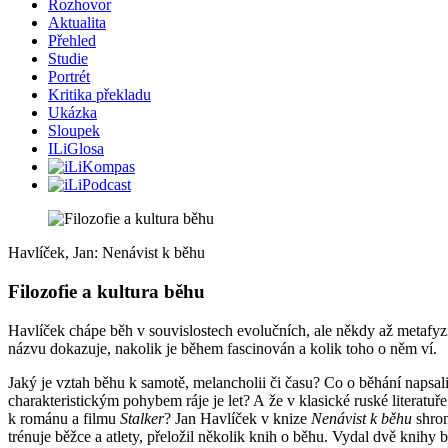
Rozhovor
Aktualita
Přehled
Studie
Portrét
Kritika překladu
Ukázka
Sloupek
ILiGlosa
Havlíček, Jan: Nenávist k běhu
Filozofie a kultura běhu
Havlíček chápe běh v souvislostech evolučních, ale někdy až metafyzi
názvu dokazuje, nakolik je během fascinován a kolik toho o něm ví.
Jaký je vztah běhu k samotě, melancholii či času? Co o běhání napsal
charakteristickým pohybem ráje je let? A že v klasické ruské literatu
k románu a filmu
Stalker
? Jan Havlíček v knize
Nenávist k běhu
shrom
trénuje běžce a atlety, přeložil několik knih o běhu. Vydal dvě knihy 