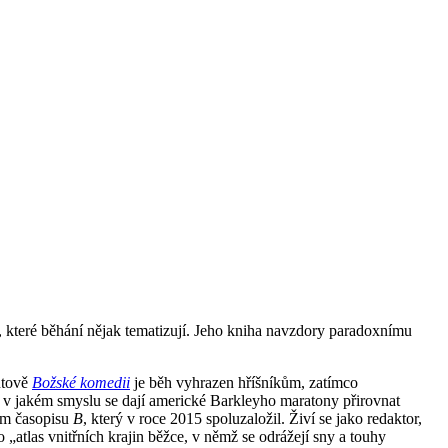
, které běhání nějak tematizují. Jeho kniha navzdory paradoxnímu
ntově
Božské komedii
je běh vyhrazen hříšníkům, zatímco
 A v jakém smyslu se dají americké Barkleyho maratony přirovnat
ém časopisu
B
, který v roce 2015 spoluzaložil. Živí se jako redaktor,
o „atlas vnitřních krajin běžce, v němž se odrážejí sny a touhy