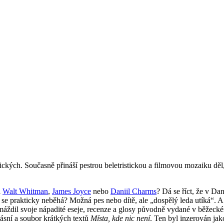
ckých. Současně přináší pestrou beletristickou a filmovou mozaiku děl
i
Walt Whitman
,
James Joyce
nebo
Daniil Charms
? Dá se říct, že v Da
ře se prakticky neběhá? Možná pes nebo dítě, ale „dospělý leda utíká“.
áždil svoje nápadité eseje, recenze a glosy původně vydané v běžeck
básní a soubor krátkých textů
Místa, kde nic není
. Ten byl inzerován jak