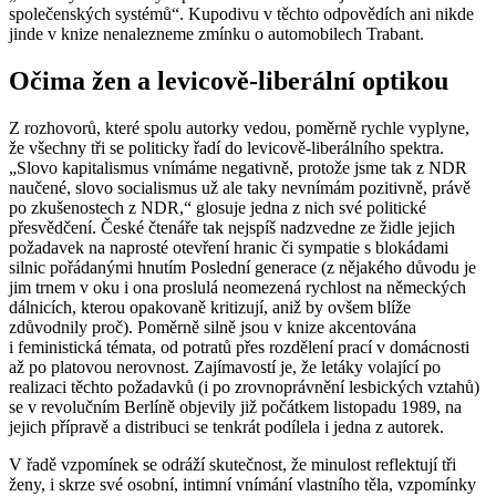
společenských systémů“. Kupodivu v těchto odpovědích ani nikde
jinde v knize nenalezneme zmínku o automobilech Trabant.
Očima žen a levicově-liberální optikou
Z rozhovorů, které spolu autorky vedou, poměrně rychle vyplyne,
že všechny tři se politicky řadí do levicově-liberálního spektra.
„Slovo kapitalismus vnímáme negativně, protože jsme tak z NDR
naučené, slovo socialismus už ale taky nevnímám pozitivně, právě
po zkušenostech z NDR,“ glosuje jedna z nich své politické
přesvědčení. České čtenáře tak nejspíš nadzvedne ze židle jejich
požadavek na naprosté otevření hranic či sympatie s blokádami
silnic pořádanými hnutím Poslední generace (z nějakého důvodu je
jim trnem v oku i ona proslulá neomezená rychlost na německých
dálnicích, kterou opakovaně kritizují, aniž by ovšem blíže
zdůvodnily proč). Poměrně silně jsou v knize akcentována
i feministická témata, od potratů přes rozdělení prací v domácnosti
až po platovou nerovnost. Zajímavostí je, že letáky volající po
realizaci těchto požadavků (i po zrovnoprávnění lesbických vztahů)
se v revolučním Berlíně objevily již počátkem listopadu 1989, na
jejich přípravě a distribuci se tenkrát podílela i jedna z autorek.
V řadě vzpomínek se odráží skutečnost, že minulost reflektují tři
ženy, i skrze své osobní, intimní vnímání vlastního těla, vzpomínky