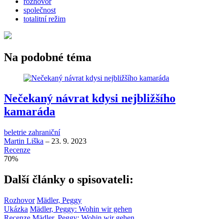
rozhovor
společnost
totalitní režim
Na podobné téma
Nečekaný návrat kdysi nejbližšího
kamaráda
beletrie zahraniční
Martin Liška
–
23. 9. 2023
Recenze
70
%
Další články o spisovateli:
Rozhovor
Mädler, Peggy
Ukázka
Mädler, Peggy: Wohin wir gehen
Recenze
Mädler, Peggy: Wohin wir gehen