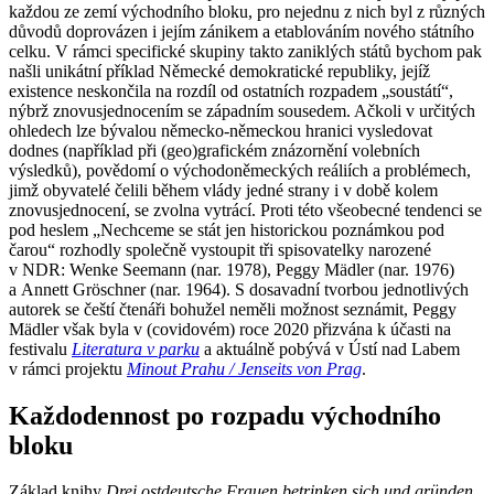
každou ze zemí východního bloku, pro nejednu z nich byl z různých
důvodů doprovázen i jejím zánikem a etablováním nového státního
celku. V rámci specifické skupiny takto zaniklých států bychom pak
našli unikátní příklad Německé demokratické republiky, jejíž
existence neskončila na rozdíl od ostatních rozpadem „soustátí“,
nýbrž znovusjednocením se západním sousedem. Ačkoli v určitých
ohledech lze bývalou německo-německou hranici vysledovat
dodnes (například při (geo)grafickém znázornění volebních
výsledků), povědomí o východoněmeckých reáliích a problémech,
jimž obyvatelé čelili během vlády jedné strany i v době kolem
znovusjednocení, se zvolna vytrácí. Proti této všeobecné tendenci se
pod heslem „Nechceme se stát jen historickou poznámkou pod
čarou“ rozhodly společně vystoupit tři spisovatelky narozené
v NDR: Wenke Seemann (nar. 1978), Peggy Mädler (nar. 1976)
a Annett Gröschner (nar. 1964). S dosavadní tvorbou jednotlivých
autorek se čeští čtenáři bohužel neměli možnost seznámit, Peggy
Mädler však byla v (covidovém) roce 2020 přizvána k účasti na
festivalu
Literatura v parku
a aktuálně pobývá v Ústí nad Labem
v rámci projektu
Minout Prahu / Jenseits von Prag
.
Každodennost po rozpadu východního
bloku
Základ knihy
Drei ostdeutsche Frauen betrinken sich und gründen