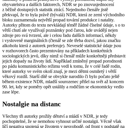
obyvatelstva a dalších faktorech, NDR se po znovusjednocení
z běžně dostupných statistik ztrácí. Nejednoho čtenáře jistě
překvapí, že to byla právě (bývalá) NDR, která ze zemí východního
bloku zaznamenala největší propad tovární produkce i natality.
Autorky přitom do textu nevkládají téměř žádné číselné údaje, s o to
větší chutí ale využívají poznámky pod čarou, kde uvádějí nejen
zdroje pro svá tvrzení, ale i celou řadu dalších informací, někdy
i vysloveně marginálních (čtenář se zde třeba dozví, jakou značku
alkoholu která z autorek preferuje). Neveselé statistické údaje jsou
v rozhovorech často prezentovány na příkladech konkrétních
sociologických jevů, díky nimž si čtenář může konkrétněji představit
jejich dopady na životy lidí. Například zmíněný propad porodnosti
po pádu komunistického režimu vedl k tomu, že v celé řadě rodin,
které autorky ve svém okolí znají, je mezi dětmi osmiletý i větší
věkový rozdíl. Starší dítě se obvykle narodilo či bylo počato ještě
během existence NDR, mladší sourozenec přišel na svět až koncem
90. let, kdy se poměry opět ustálily a rodičům se ekonomicky vedlo
zase lépe.
Nostalgie na distanc
Všechny tři autorky prožily dětství a mládí v NDR, je tedy
pochopitelné, že se nemohou vyhnout určité nostalgii. Věcně však
líčí negativa spojená se životem v nesvobodě, od front v podstatě na