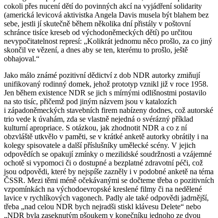
cokoli přes nucení dětí do povinných akcí na vyjádření solidarity
(americká levicová aktivistka Angela Davis musela být blahem bez
sebe, jestli jí skutečně během několika dní přistály v poštovní
schránce tisíce kreseb od východoněmeckých dětí) po určitou
nevypočitatelnost represí: „Kolikrát jednomu něco prošlo, za co jiný
skončil ve vězení, a dnes aby se ten, kterému to prošlo, ještě
obhajoval.“
Jako málo známé pozitivní dědictví z dob NDR autorky zmiňují
unifikovaný rodinný domek, jehož prototyp vznikl již v roce 1958.
Jen během existence NDR se jich s mírnými odlišnostmi postavilo
na sto tisíc, přičemž pod jiným názvem jsou v katalozích
i západoněmeckých stavebních firem nabízeny dodnes, což autorské
trio vede k úvahám, zda se vlastně nejedná o svérázný příklad
kulturní apropriace. S otázkou, jak zhodnotit NDR a co z ní
obzvláště utkvělo v paměti, se v krátké anketě autorky obrátily i na
kolegy spisovatele a další příslušníky umělecké scény. V jejich
odpovědích se opakují zmínky o mezilidské soudržnosti a vzájemné
ochotě si vypomoci či o dostupné a bezplatné zdravotní péči, což
jsou odpovědi, které by nejspíše zazněly i v podobné anketě na téma
ČSSR. Mezi těmi méně očekávanými se dočteme třeba o pozitivních
vzpomínkách na východoevropské kreslené filmy či na nedělené
lavice v rychlíkových vagonech. Padly ale také odpovědi jadrnější,
třeba „nad celou NDR bych nejradši stiskl klávesu Delete“ nebo
„NDR byla zaseknutým pšoukem v konečníku jednoho ze dvou