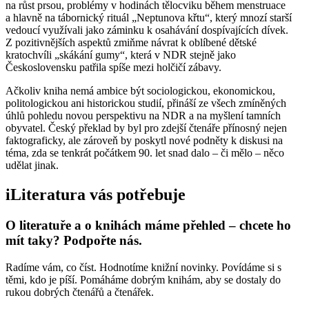
na růst prsou, problémy v hodinách tělocviku během menstruace
a hlavně na tábornický rituál „Neptunova křtu“, který mnozí starší
vedoucí využívali jako záminku k osahávání dospívajících dívek.
Z pozitivnějších aspektů zmiňme návrat k oblíbené dětské
kratochvíli „skákání gumy“, která v NDR stejně jako
Československu patřila spíše mezi holčičí zábavy.
Ačkoliv kniha nemá ambice být sociologickou, ekonomickou,
politologickou ani historickou studií, přináší ze všech zmíněných
úhlů pohledu novou perspektivu na NDR a na myšlení tamních
obyvatel. Český překlad by byl pro zdejší čtenáře přínosný nejen
faktograficky, ale zároveň by poskytl nové podněty k diskusi na
téma, zda se tenkrát počátkem 90. let snad dalo – či mělo – něco
udělat jinak.
iLiteratura vás potřebuje
O literatuře a o knihách máme přehled – chcete ho
mít taky? Podpořte nás.
Radíme vám, co číst. Hodnotíme knižní novinky. Povídáme si s
těmi, kdo je píší. Pomáháme dobrým knihám, aby se dostaly do
rukou dobrých čtenářů a čtenářek.