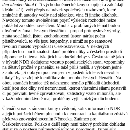
den idealen Staat
(Tři východoněmecké ženy se opíjejí a zakládají
ideální stát) tvoří přepis nahrávek společných rozhovorů, které
zmíněné tři autorky vedly nad sklenkou vína či jiného alkoholu.
Navzdory tomuto uvolněnému pojetí výsledek rozhodně nelze
pokládat za oddechové čtení. Mnohá z probíraných témat budou
důvěrně známá i českým čtenářům – propad průmyslové výroby,
ztráta sociálních jistot, znehodnocení úspor, nárůst počtu
přistěhovalců, to vše jsou fenomény, s nimiž se po sametové
revoluci muselo vypořádat i Československo. V některých
případech se pocit znalosti dané problematiky z českého prostředí
připomene i u témat týkajících se dnešní doby: v Česku stejně jako
v bývalé NDR sledujeme vzestup populistických stran, vzpomínky
na dětství prožité v paneláku se také příliš neliší, s výrokem jedné
z autorek: „S dobrým pocitem jsem v posledních letech nevolila
nikdy“ by se zřejmě identifikovalo i mnoho českých čtenářů. Na
obou stranách hranice též nalezneme nemálo příkladů důchodců,
kteří jsou sice díky své nemovitosti, kterou vlastními silami postavili
či po převratu levně zprivatizovali, statisticky vzato milionáři, ale
v každodenním životě mají problémy vyjít s nízkým důchodem.
Čtenáři si nad stránkami knihy uvědomí, kolik informací o NDR
a jejích potížích během přechodu k demokracii a kapitalismu zůstává
překryto znovusjednocením Německa. Zatímco pro
Československo, Polsko a další státy není takový problém dohledat
statistiky o poklesu průmyslové výroby, porodnosti, kupní síly