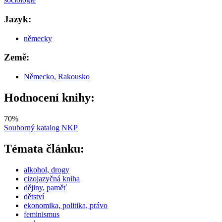
Jazyk:
německy
Země:
Německo, Rakousko
Hodnocení knihy:
70
%
Souborný katalog NKP
Témata článku:
alkohol, drogy
cizojazyčná kniha
dějiny, paměť
dětství
ekonomika, politika, právo
feminismus