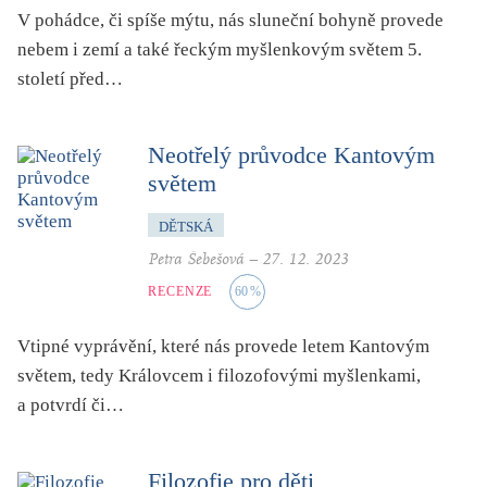
folklor
V pohádce, či spíše mýtu, nás sluneční bohyně provede
horor, thriller
nebem i zemí a také řeckým myšlenkovým světem 5.
století před…
hra
hudba
Neotřelý průvodce Kantovým
humor, groteskno, satira
světem
chudoba, sociální vyloučení
identita
DĚTSKÁ
kolonialismus, imperialismus
Petra Šebešová
–
27. 12. 2023
legenda, mýtus, pověst
RECENZE
60
%
literární cena
Vtipné vyprávění, které nás provede letem Kantovým
literární kánon (do r. 1890)
světem, tedy Královcem i filozofovými myšlenkami,
mangy
a potvrdí či…
město
moderní klasika (do 60. let)
Filozofie pro děti