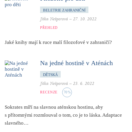
mystika, magie
BELETRIE ZAHRANIČNÍ
náboženství, víra
Jitka Nešporová
–
27. 10. 2022
nacismus
PŘEHLED
násilí
nemoc, zdraví, životní styl
Jaké knihy mají k ruce malí filozofové v zahraničí?
nové technologie, AI
o překladu
Na jedné hostině v Aténách
obrázková
DĚTSKÁ
od 15 let
Jitka Nešporová
–
23. 6. 2022
parodie
RECENZE
70
%
poezie
Sokrates míří na slavnou aténskou hostinu, aby
pohádka
s přítomnými rozmlouval o tom, co je to láska. Adaptace
povídka
slavného…
pro 13 až 15 let