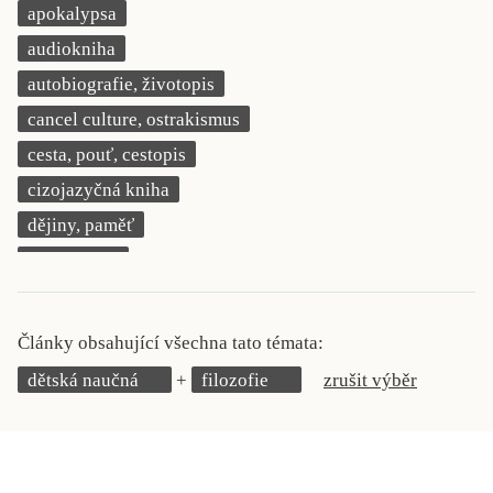
apokalypsa
KRITIKA PŘEKLADU
audiokniha
UKÁZKA
autobiografie, životopis
cancel culture, ostrakismus
SLOUPEK
cesta, pouť, cestopis
ILIGLOSA
cizojazyčná kniha
dějiny, paměť
demokracie
deník, korespondence, svědectví
detektivní motiv
Články obsahující všechna tato témata:
děti 0 až 3 roky
dětská naučná
filozofie
zrušit výběr
děti 3 až 6 let
děti 6 až 9 let
dětská naučná