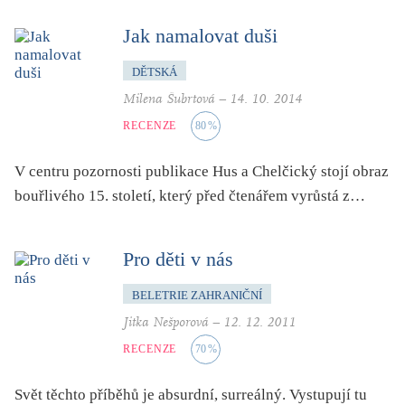
pro 9 až 12 let
Jak namalovat duši
příroda, krajina, venkov
psychika, psychologie
DĚTSKÁ
publicistika, média
Milena Šubrtová
–
14. 10. 2014
queer
RECENZE
80
%
rasismus
V centru pozornosti publikace Hus a Chelčický stojí obraz
reportáž
bouřlivého 15. století, který před čtenářem vyrůstá z…
rozhovor
sex
Pro děti v nás
smrt
BELETRIE ZAHRANIČNÍ
sociální sítě, virtuální realita
Jitka Nešporová
–
12. 12. 2011
společnost
RECENZE
70
%
sport
středověk
Svět těchto příběhů je absurdní, surreálný. Vystupují tu