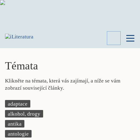
TÉMATA
RECENZE
Témata
ROZHOVOR
SPISOVATELÉ
Klikněte na témata, která vás zajímají, a níže se vám
AKTUALITA
zobrazí související články.
KNIHY
PŘEHLED
adaptace
LITERATURY
alkohol, drogy
STUDIE
KATEGORIE
antika
PORTRÉT
antologie