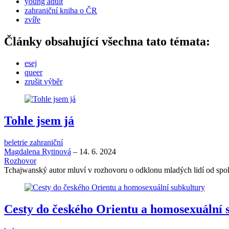
young adult
zahraniční kniha o ČR
zvíře
Články obsahující všechna tato témata:
esej
queer
zrušit výběr
Tohle jsem já
beletrie zahraniční
Magdalena Rytinová
–
14. 6. 2024
Rozhovor
Tchajwanský autor mluví v rozhovoru o odklonu mladých lidí od spol
Cesty do českého Orientu a homosexuální 