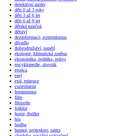
detektivní motiv
děti 0 až 3 roky
děti 3 až 6 let
děti 6 až 9 let
dětská naučná
dětství
dezinformace, extremismus
divadlo
dobrodružství, napětí
ekologie, klimatická změna
ekonomika, politika, právo
encyklopedie, slovník
erotica
esej
exil, migrace
experiment
feminismus
film
filozofie
folklor
horor, thriller
hra
hudba
humor, groteskno, satira
chudoba, sociální vyloučení