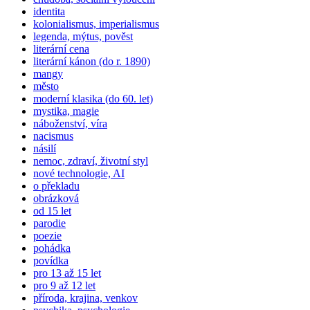
identita
kolonialismus, imperialismus
legenda, mýtus, pověst
literární cena
literární kánon (do r. 1890)
mangy
město
moderní klasika (do 60. let)
mystika, magie
náboženství, víra
nacismus
násilí
nemoc, zdraví, životní styl
nové technologie, AI
o překladu
obrázková
od 15 let
parodie
poezie
pohádka
povídka
pro 13 až 15 let
pro 9 až 12 let
příroda, krajina, venkov