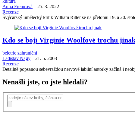
kultura
Anna Fremrová
–
25. 3. 2022
Recenze
Švýcarský umělecký kritik William Ritter se na přelomu 19. a 20. stol
Kdo se bojí Virginie Woolfové trochu jina
beletrie zahraniční
Ladislav Nagy
–
21. 5. 2003
Recenze
Detailně popsanou sebevraždou nervově labilní autorky začíná i n
Nenašli jste, co jste hledali?