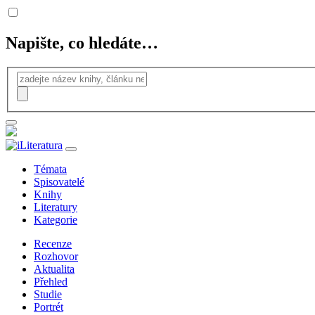
Napište, co hledáte…
Témata
Spisovatelé
Knihy
Literatury
Kategorie
Recenze
Rozhovor
Aktualita
Přehled
Studie
Portrét