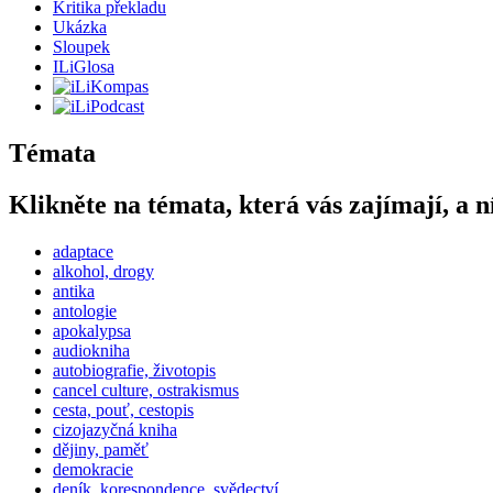
Kritika překladu
Ukázka
Sloupek
ILiGlosa
Témata
Klikněte na témata, která vás zajímají, a n
adaptace
alkohol, drogy
antika
antologie
apokalypsa
audiokniha
autobiografie, životopis
cancel culture, ostrakismus
cesta, pouť, cestopis
cizojazyčná kniha
dějiny, paměť
demokracie
deník, korespondence, svědectví