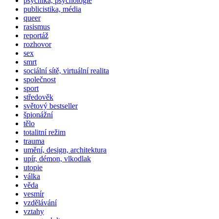
psychika, psychologie
publicistika, média
queer
rasismus
reportáž
rozhovor
sex
smrt
sociální sítě, virtuální realita
společnost
sport
středověk
světový bestseller
špionážní
tělo
totalitní režim
trauma
umění, design, architektura
upír, démon, vlkodlak
utopie
válka
věda
vesmír
vzdělávání
vztahy