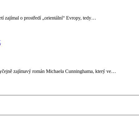
etí zajímal o prostředí „orientální“ Evropy, tedy…
k
eobyčejně zajímavý román Michaela Cunninghama, který ve…