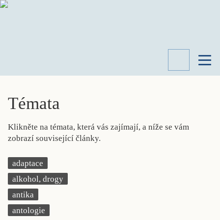
TÉMATA
RECENZE
Témata
ROZHOVOR
SPISOVATELÉ
Klikněte na témata, která vás zajímají, a níže se vám
AKTUALITA
zobrazí související články.
KNIHY
PŘEHLED
adaptace
LITERATURY
alkohol, drogy
STUDIE
KATEGORIE
antika
PORTRÉT
antologie