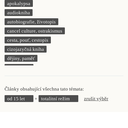
apokalypsa
KRITIKA PŘEKLADU
audiokniha
UKÁZKA
autobiografie, životopis
cancel culture, ostrakismus
SLOUPEK
cesta, pouť, cestopis
ILIGLOSA
cizojazyčná kniha
dějiny, paměť
demokracie
deník, korespondence, svědectví
detektivní motiv
Články obsahující všechna tato témata:
děti 0 až 3 roky
od 15 let
totalitní režim
zrušit výběr
děti 3 až 6 let
děti 6 až 9 let
dětská naučná