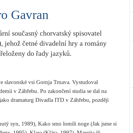
ro Gavran
ární současný chorvatský spisovatel
, jehož četné divadelní hry a romány
přeloženy do řady jazyků.
ve slavonské vsi Gornja Trnava. Vystudoval
ademii v Záhřebu. Po zakončení studia se dal na
 jako dramaturg Divadla ITD v Záhřebu, později
utý syn, 1989),
Kako smo lomili noge
(Jak jsme si
 ženy, 1995),
Klara
(Klára, 1997),
Margita ili