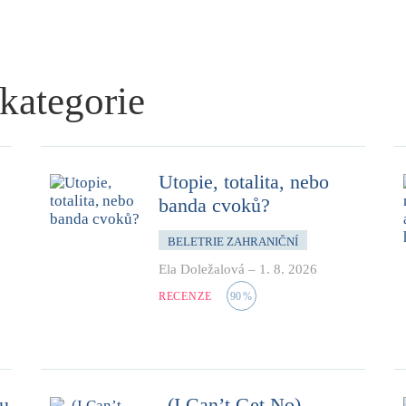
 kategorie
Utopie, totalita, nebo
banda cvoků?
BELETRIE ZAHRANIČNÍ
Ela Doležalová
–
1. 8. 2026
RECENZE
90
%
mu
„(I Can’t Get No)