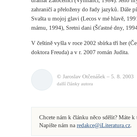
dramat
Zatočenici
(Vyhnanci, 1984). Jeho hr
zahraničí a přeloženy do řady jazyků. Dále p
Svašta u mojoj glavi
(Lecos v mé hlavě, 199
mámu, 1994),
Sretni dani
(Šťastné dny, 1994
V češtině vyšla v roce 2002 sbírka tří her (
Če
doktora Freuda
) a v r. 2007 román
Judita
.
© Jaroslav Otčenášek –
5. 8. 2003
další články autora
Chcete nám k článku něco sdělit? Máte k
Napište nám na
redakce@iLiteratura.cz
.