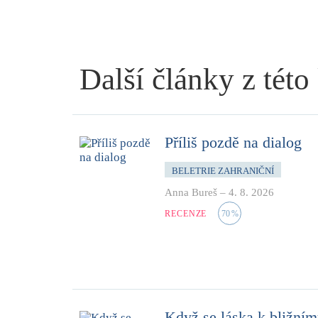
Další články z této
Příliš pozdě na dialog
BELETRIE ZAHRANIČNÍ
Anna Bureš
–
4. 8. 2026
RECENZE
70
%
Když se láska k bližní