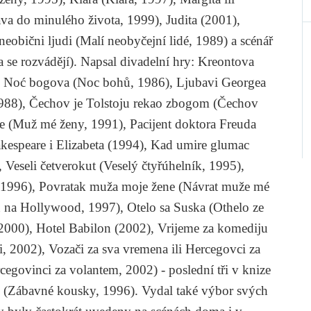
va do minulého života, 1999),
Judita
(2001),
neobični ljudi
(Malí neobyčejní lidé, 1989) a scénář
 se rozvádějí). Napsal divadelní hry:
Kreontova
,
Noć bogova
(Noc bohů, 1986),
Ljubavi Georgea
988),
Čechov je Tolstoju rekao zbogom
(Čechov
ne
(Muž mé ženy, 1991),
Pacijent doktora Freuda
kespeare i Elizabeta
(1994),
Kad umire glumac
,
Veseli četverokut
(Veselý čtyřúhelník, 1995),
 1996),
Povratak muža moje žene
(Návrat muže mé
 na Hollywood, 1997),
Otelo sa Suska
(Othelo ze
 2000),
Hotel Babilon
(2002),
Vrijeme za komediju
i, 2002),
Vozači za sva vremena ili Hercegovci za
egovinci za volantem, 2002) - poslední tři v knize
(Zábavné kousky, 1996). Vydal také výbor svých