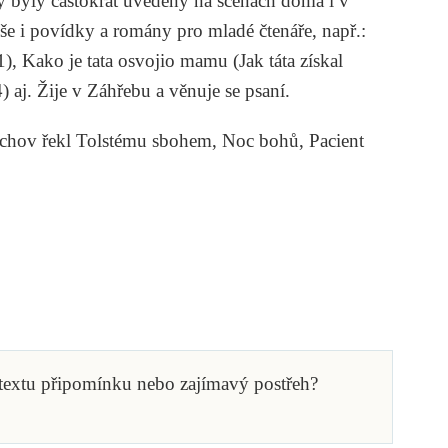
y byly častokrát uvedeny na scénách doma i v
íše i povídky a romány pro mladé čtenáře, např.:
1),
Kako je tata osvojio mamu
(Jak táta získal
) aj. Žije v Záhřebu a věnuje se psaní.
chov řekl Tolstému sbohem
,
Noc bohů
,
Pacient
 textu připomínku nebo zajímavý postřeh?