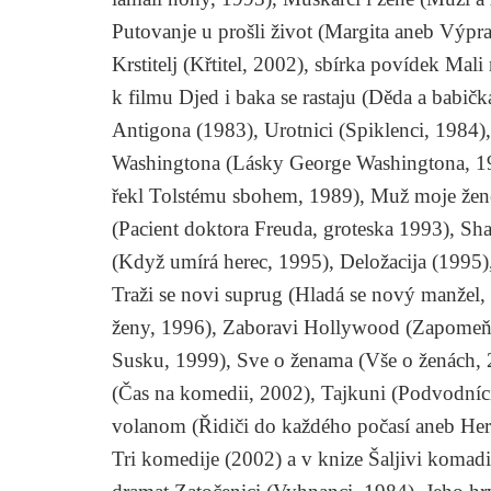
Putovanje u prošli život
(Margita aneb Výpra
Krstitelj
(Křtitel, 2002), sbírka povídek
Mali 
k filmu
Djed i baka se rastaju
(Děda a babička
Antigona
(1983),
Urotnici
(Spiklenci, 1984)
Washingtona
(Lásky George Washingtona, 1
řekl Tolstému sbohem, 1989),
Muž moje že
(Pacient doktora Freuda, groteska 1993),
Sha
(Když umírá herec, 1995),
Deložacija
(1995)
Traži se novi suprug
(Hladá se nový manžel,
ženy, 1996),
Zaboravi Hollywood
(Zapomeň
Susku, 1999),
Sve o ženama
(Vše o ženách,
(Čas na komedii, 2002),
Tajkuni
(Podvodníc
volanom
(Řidiči do každého počasí aneb Herc
Tri komedije
(2002) a v knize
Šaljivi komadi