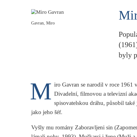
Mi
Gavran, Miro
Popul
(1961)
byly 
M
iro Gavran
se narodil v roce 1961 
Divadelní, filmovou a televizní ak
spisovatelskou dráhu, působil také
jako jeho šéf.
Vyšly mu romány
Zaboravljeni sin
(Zapomen
lámali nohy, 1993),
Muškarci i žene
(Muži a