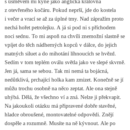
s úsměvem mi kyne jako anglická královna
z otevřeného kočáru. Pokud neprší, jde do kostela
i večer a vrací se až za úplné tmy. Nad zápražím proto
nechá hořet petrolejku. A já si pod ni s příchodem
noci sednu. To mi aspoň na chvíli znemožní slastně se
vpíjet do těch nádherných kopců v dálce, do jejich
matných siluet a do mihotání líhnoucích se hvězd.
Sedím v tom teplém oválu světla jako ve slepé skvrně.
Jen já, sama se sebou. Tak mi nemá ta bojácná,
nedůtklivá, prchající holka kam zmizet. Konečně se jí
můžu trochu osobně na něco zeptat. Ale ona stejně
uhýbá. Dělá, že všechno ví a zná. Nelze ji překvapit.
Na jakoukoli otázku má připravené dobře stavěné,
hladce obroušené, montovatelné odpovědi. Znějí
dospěle a rozumně. Musíte na ně kývnout. Ale po