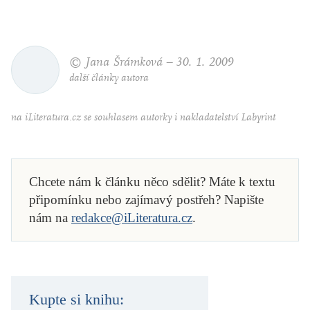
© Jana Šrámková –
30. 1. 2009
další články autora
na iLiteratura.cz se souhlasem autorky i nakladatelství Labyrint
Chcete nám k článku něco sdělit? Máte k textu
připomínku nebo zajímavý postřeh? Napište
nám na
redakce@iLiteratura.cz
.
Kupte si knihu: