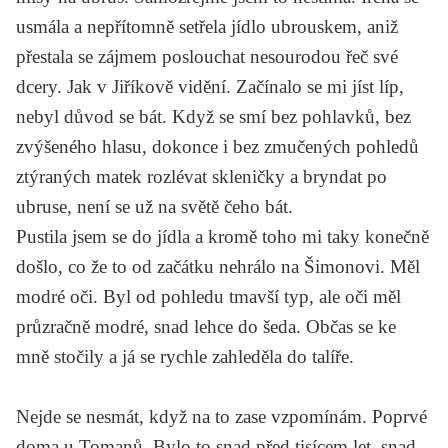
usmála a nepřítomně setřela jídlo ubrouskem, aniž
přestala se zájmem poslouchat nesourodou řeč své
dcery. Jak v Jiříkově vidění. Začínalo se mi jíst líp,
nebyl důvod se bát. Když se smí bez pohlavků, bez
zvýšeného hlasu, dokonce i bez zmučených pohledů
ztýraných matek rozlévat skleničky a bryndat po
ubruse, není se už na světě čeho bát.
Pustila jsem se do jídla a kromě toho mi taky konečně
došlo, co že to od začátku nehrálo na Šimonovi. Měl
modré oči. Byl od pohledu tmavší typ, ale oči měl
průzračně modré, snad lehce do šeda. Občas se ke
mně stočily a já se rychle zahleděla do talíře.
Nejde se nesmát, když na to zase vzpomínám. Poprvé
doma u Tomanů. Bylo to snad před tisícem let, snad