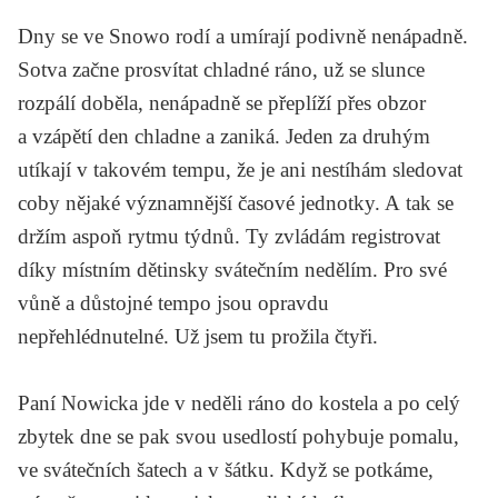
Dny se ve Snowo rodí a umírají podivně nenápadně.
Sotva začne prosvítat chladné ráno, už se slunce
rozpálí doběla, nenápadně se přeplíží přes obzor
a vzápětí den chladne a zaniká. Jeden za druhým
utíkají v takovém tempu, že je ani nestíhám sledovat
coby nějaké významnější časové jednotky. A tak se
držím aspoň rytmu týdnů. Ty zvládám registrovat
díky místním dětinsky svátečním nedělím. Pro své
vůně a důstojné tempo jsou opravdu
nepřehlédnutelné. Už jsem tu prožila čtyři.
Paní Nowicka jde v neděli ráno do kostela a po celý
zbytek dne se pak svou usedlostí pohybuje pomalu,
ve svátečních šatech a v šátku. Když se potkáme,