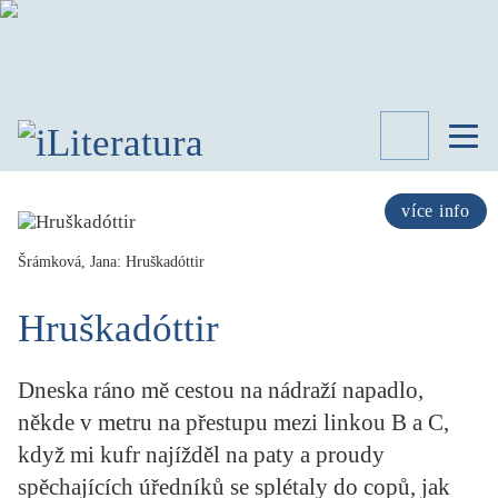
TÉMATA
RECENZE
více info
ROZHOVOR
SPISOVATELÉ
Šrámková, Jana: Hruškadóttir
AKTUALITA
Hruškadóttir
KNIHY
PŘEHLED
LITERATURY
Dneska ráno mě cestou na nádraží napadlo,
STUDIE
někde v metru na přestupu mezi linkou B a C,
KATEGORIE
když mi kufr najížděl na paty a proudy
PORTRÉT
spěchajících úředníků se splétaly do copů, jak