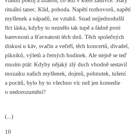
vlastní pokoj a znalost, co leží v které zásuvce. Starý
rituální tanec. Klid, pohoda. Napětí rozhovorů, napětí
myšlenek a nápadů, ne vztahů. Snad nejjednodušší
říct láska, kdyby to neznělo tak tupě a fádně proti
barevnosti a šťavnatosti těch dnů. Těch společných
diskusí u káv, svačin a večeří, těch koncertů, divadel,
pikniků, výletů a černých hodinek. Ale stejně se teď
musím ptát: Kdyby nějaký zlý duch vhodně sestavil
mozaiku našich myšlenek, dojmů, pohnutek, tušení
a pocitů, bylo by to všechno víc než jen komedie
o nedorozumění?
(...)
10