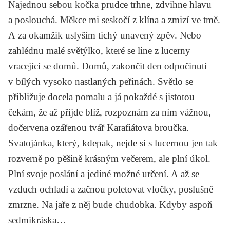
Najednou sebou kočka prudce trhne, zdvihne hlavu
a poslouchá. Měkce mi seskočí z klína a zmizí ve tmě.
A za okamžik uslyším tichý unavený zpěv. Nebo
zahlédnu malé světýlko, které se line z lucerny
vracející se domů. Domů, zakončit den odpočinutí
v bílých vysoko nastlaných peřinách. Světlo se
přibližuje docela pomalu a já pokaždé s jistotou
čekám, že až přijde blíž, rozpoznám za ním vážnou,
dočervena ozářenou tvář Karafiátova broučka.
Svatojánka, který, kdepak, nejde si s lucernou jen tak
rozverně po pěšině krásným večerem, ale plní úkol.
Plní svoje poslání a jediné možné určení. A až se
vzduch ochladí a začnou poletovat vločky, poslušně
zmrzne. Na jaře z něj bude chudobka. Kdyby aspoň
sedmikráska…