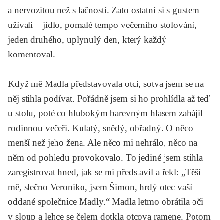
a nervozitou než s lačností. Zato ostatní si s gustem
užívali – jídlo, pomalé tempo večerního stolování,
jeden druhého, uplynulý den, který každý
komentoval.
Když mě Madla představovala otci, sotva jsem se na
něj stihla podívat. Pořádně jsem si ho prohlídla až teď
u stolu, poté co hlubokým barevným hlasem zahájil
rodinnou večeři. Kulatý, snědý, obřadný. O něco
menší než jeho žena. Ale něco mi nehrálo, něco na
něm od pohledu provokovalo. To jediné jsem stihla
zaregistrovat hned, jak se mi představil a řekl: „Těší
mě, slečno Veroniko, jsem Šimon, hrdý otec vaší
oddané společnice Madly.“ Madla letmo obrátila oči
v sloup a lehce se čelem dotkla otcova ramene. Potom