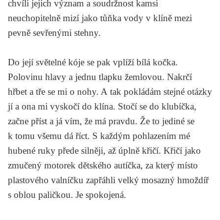
chvíli jejich význam a soudržnost kamsi
neuchopitelně mizí jako tůňka vody v klíně mezi
pevně sevřenými stehny.
Do její světelné kóje se pak vplíží bílá kočka.
Polovinu hlavy a jednu tlapku žemlovou. Nakrčí
hřbet a tře se mi o nohy. A tak pokládám stejné otázky
jí a ona mi vyskočí do klína. Stočí se do klubíčka,
začne příst a já vím, že má pravdu. Že to jediné se
k tomu všemu dá říct. S každým pohlazením mé
hubené ruky přede silněji, až úplně křičí. Křičí jako
zmučený motorek dětského autíčka, za který místo
plastového valníčku zapřáhli velký mosazný hmoždíř
s oblou paličkou. Je spokojená.