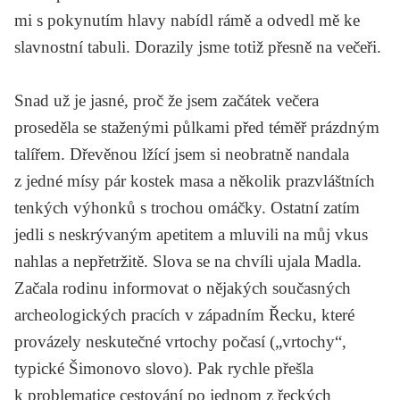
mi s pokynutím hlavy nabídl rámě a odvedl mě ke
slavnostní tabuli. Dorazily jsme totiž přesně na večeři.
Snad už je jasné, proč že jsem začátek večera
proseděla se staženými půlkami před téměř prázdným
talířem. Dřevěnou lžící jsem si neobratně nandala
z jedné mísy pár kostek masa a několik prazvláštních
tenkých výhonků s trochou omáčky. Ostatní zatím
jedli s neskrývaným apetitem a mluvili na můj vkus
nahlas a nepřetržitě. Slova se na chvíli ujala Madla.
Začala rodinu informovat o nějakých současných
archeologických pracích v západním Řecku, které
provázely neskutečné vrtochy počasí („vrtochy“,
typické Šimonovo slovo). Pak rychle přešla
k problematice cestování po jednom z řeckých