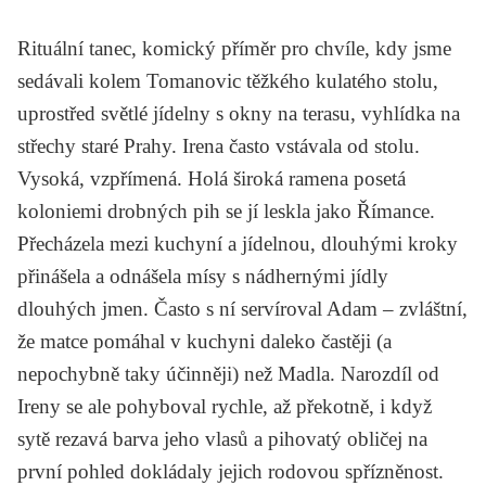
Rituální tanec, komický příměr pro chvíle, kdy jsme
sedávali kolem Tomanovic těžkého kulatého stolu,
uprostřed světlé jídelny s okny na terasu, vyhlídka na
střechy staré Prahy. Irena často vstávala od stolu.
Vysoká, vzpřímená. Holá široká ramena posetá
koloniemi drobných pih se jí leskla jako Římance.
Přecházela mezi kuchyní a jídelnou, dlouhými kroky
přinášela a odnášela mísy s nádhernými jídly
dlouhých jmen. Často s ní servíroval Adam – zvláštní,
že matce pomáhal v kuchyni daleko častěji (a
nepochybně taky účinněji) než Madla. Narozdíl od
Ireny se ale pohyboval rychle, až překotně, i když
sytě rezavá barva jeho vlasů a pihovatý obličej na
první pohled dokládaly jejich rodovou spřízněnost.