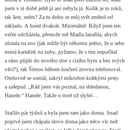
jsem v té době ještě já ani nebyla já. Kolik je to roků,
tak šest, sedm? Za tu dobu se můj svět změnil od
základu. A hned dvakrát. Minimálně. Když jsem ten
večer odcházela, přestože mě Madla lanařila, abych
zůstala na noc (jak může být někomu jedno, že u sebe
nemá kartáček na zuby, pyžamo, že s tím nepočítal
a ráno půjde do nového dne z cizího bytu a bez svých
věcí?), tak Šimon během loučení zrovna telefonoval.
Omluvně se usmál, zakryl mikrofon krátkými prsty
a zašeptal: „Rád jsem vás poznal, na shledanou,
Hanele.“ Hanele. Takže o mně už slyšel…
Stačilo pár týdnů a byla jsem tam jako doma. Snad
poprvé jsem chápala slovo doma jako něco víc než