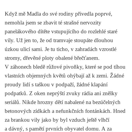
Když mě Madla do své rodiny přivedla poprvé,
nemohla jsem se zbavit té strašné nervozity
panelákového dítěte vstupujícího do rozlehlé staré
vily. Už jen to, že od tramvaje stoupáte dlouhou
úzkou ulicí sami. Je tu ticho, v zahradách vzrostlé
stromy, dřevěné ploty obalené břečťanem.
V záhonech bledě růžové pivoňky, které se pod tíhou
vlastních objemných květů ohýbají až k zemi. Žádné
proudy lidí s taškou v podpaží, žádné klapání
podpatků. Z oken neprýští zvuky rádia ani znělky
seriálů. Nikde hrozny dětí nabalené na bezúčelných
betonových zídkách a nefunkčních fontánkách. Hned
za brankou vily jako by byl vzduch ještě vlhčí
a dávný, s pamětí prvních obyvatel domu. A za