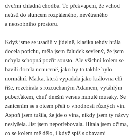
dveřmi chladná chodba. To překvapení, že vchod
neústí do sluncem rozpáleného, nevětraného
a neosobního prostoru.
Když jsme se usadili v jídelně, klasika tehdy hrála
docela potichu, měla jsem žaludek sevřený, že jsem
nebyla schopná pozřít sousto. Ale všichni kolem se
bavili docela nenuceně, jako by to takhle bylo
normální. Matka, která vypadala jako královna elfí
říše, rozebírala s rozcuchaným Adamem, vytáhlým
puberťákem, chuť dnešní versus minulé musaky. Se
zanícením se s otcem přeli o vhodnosti různých vín.
Aspoň jsem tušila, že jde o vína, nikdy jsem ty názvy
neslyšela. Jíst jsem nepotřebovala. Hltala jsem očima,
co se kolem mě dělo, i když spíš s obavami