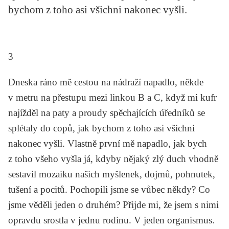
bychom z toho asi všichni nakonec vyšli.
KRITIKA PŘEKLADU
UKÁZKA
SLOUPEK
3
ILIGLOSA
Dneska ráno mě cestou na nádraží napadlo, někde
v metru na přestupu mezi linkou B a C, když mi kufr
najížděl na paty a proudy spěchajících úředníků se
splétaly do copů, jak bychom z toho asi všichni
nakonec vyšli. Vlastně první mě napadlo, jak bych
z toho všeho vyšla já, kdyby nějaký zlý duch vhodně
sestavil mozaiku našich myšlenek, dojmů, pohnutek,
tušení a pocitů. Pochopili jsme se vůbec někdy? Co
jsme věděli jeden o druhém? Přijde mi, že jsem s nimi
opravdu srostla v jednu rodinu. V jeden organismus.