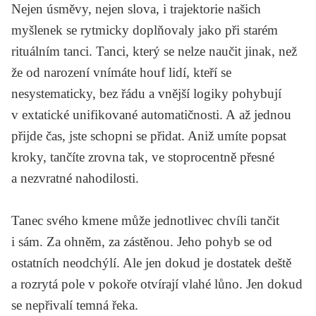
Nejen úsměvy, nejen slova, i trajektorie našich
myšlenek se rytmicky doplňovaly jako při starém
rituálním tanci. Tanci, který se nelze naučit jinak, než
že od narození vnímáte houf lidí, kteří se
nesystematicky, bez řádu a vnější logiky pohybují
v extatické unifikované automatičnosti. A až jednou
přijde čas, jste schopni se přidat. Aniž umíte popsat
kroky, tančíte zrovna tak, ve stoprocentně přesné
a nezvratné nahodilosti.
Tanec svého kmene může jednotlivec chvíli tančit
i sám. Za ohněm, za zástěnou. Jeho pohyb se od
ostatních neodchýlí. Ale jen dokud je dostatek deště
a rozrytá pole v pokoře otvírají vlahé lůno. Jen dokud
se nepřivalí temná řeka.