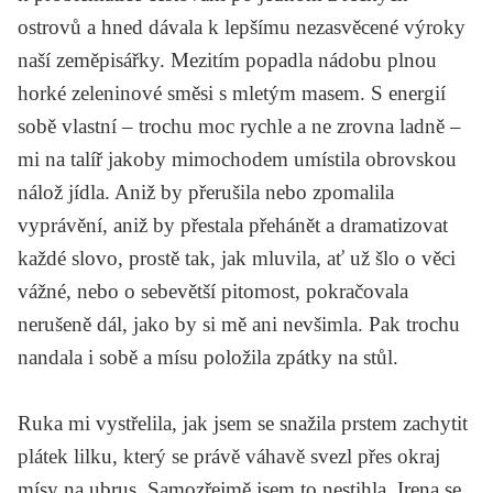
ostrovů a hned dávala k lepšímu nezasvěcené výroky
naší zeměpisářky. Mezitím popadla nádobu plnou
horké zeleninové směsi s mletým masem. S energií
sobě vlastní – trochu moc rychle a ne zrovna ladně –
mi na talíř jakoby mimochodem umístila obrovskou
nálož jídla. Aniž by přerušila nebo zpomalila
vyprávění, aniž by přestala přehánět a dramatizovat
každé slovo, prostě tak, jak mluvila, ať už šlo o věci
vážné, nebo o sebevětší pitomost, pokračovala
nerušeně dál, jako by si mě ani nevšimla. Pak trochu
nandala i sobě a mísu položila zpátky na stůl.
Ruka mi vystřelila, jak jsem se snažila prstem zachytit
plátek lilku, který se právě váhavě svezl přes okraj
mísy na ubrus. Samozřejmě jsem to nestihla. Irena se