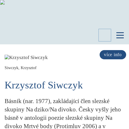
TÉMATA
RECENZE
více info
ROZHOVOR
SPISOVATELÉ
Siwczyk, Krzysztof
AKTUALITA
Krzysztof Siwczyk
KNIHY
PŘEHLED
LITERATURY
Básník (nar. 1977), zakládající člen slezské
STUDIE
skupiny Na dziko/Na divoko. Česky vyšly jeho
KATEGORIE
básně v antologii poezie slezské skupiny Na
PORTRÉT
divoko Mrtvé body (Protimluv 2006) a v