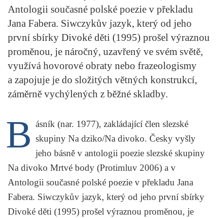
Antologii současné polské poezie v překladu
KRITIKA PŘEKLADU
Jana Fabera. Siwczykův jazyk, který od jeho
UKÁZKA
první sbírky Divoké děti (1995) prošel výraznou
proměnou, je náročný, uzavřený ve svém světě,
SLOUPEK
využívá hovorové obraty nebo frazeologismy
ILIGLOSA
a zapojuje je do složitých větných konstrukcí,
záměrně vychýlených z běžné skladby.
B
ásník (nar. 1977), zakládající člen slezské
skupiny
Na dziko/Na divoko
. Česky vyšly
jeho básně v antologii poezie slezské skupiny
Na divoko Mrtvé body
(Protimluv 2006) a v
Antologii současné polské poezie
v překladu
Jana
Fabera
. Siwczykův jazyk, který od jeho první sbírky
Divoké děti
(1995) prošel výraznou proměnou, je