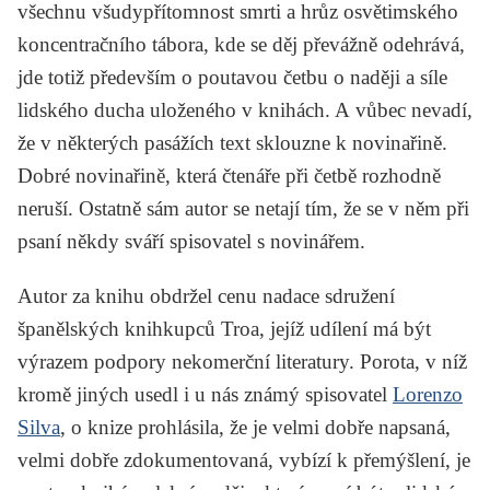
všechnu všudypřítomnost smrti a hrůz osvětimského
koncentračního tábora, kde se děj převážně odehrává,
jde totiž především o poutavou četbu o naději a síle
lidského ducha uloženého v knihách. A vůbec nevadí,
že v některých pasážích text sklouzne k novinařině.
Dobré novinařině, která čtenáře při četbě rozhodně
neruší. Ostatně sám autor se netají tím, že se v něm při
psaní někdy sváří spisovatel s novinářem.
Autor za knihu obdržel cenu nadace sdružení
španělských knihkupců Troa, jejíž udílení má být
výrazem podpory nekomerční literatury. Porota, v níž
kromě jiných usedl i u nás známý spisovatel
Lorenzo
Silva
, o knize prohlásila, že je velmi dobře napsaná,
velmi dobře zdokumentovaná, vybízí k přemýšlení, je