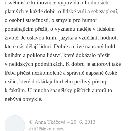
osvětimské knihovnice vypovídá o hodnotách
platných v každé době: o lidské vůli a sebezapření,
o osobní statečnosti, o smyslu pro humor
pomáhajícím přežít, o významu naděje v lidském
životě. Je oslavou knih, jazyka a vzdělání, hodnot,
které nás dělají lidmi. Dobře a čtivě napsaný hold
knihám a poklona lidství, které dokázalo přežít
v nelidských podmínkách. K dobru je autorovi také
třeba přičíst nezkomolené a správně napsané české
reálie, které dokládají Iturbeho pečlivý přístup
k faktům. U mnoha španělsky píšících autorů to
nebývá obvyklé.
© Anna Tkáčová –
20. 6. 2013
další články autora