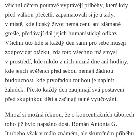
všichni dětem poutavě vyprávějí příběhy, které kdy
před válkou přečetli, zapamatovali si je a tady,
v místě, kde lidský život nemá cenu ani zlámané
grešle, předávají dál jejich humanistický odkaz.
Všichni tito lidé si každý den sami pro sebe musejí
zodpovídat otázku, zda toto všechno má smysl
v prostředí, kde nikdo z nich nezná dne ani hodiny,
kde jejich svěřenci před sebou nemají žádnou
budoucnost, kde prvořadou touhou je naplnit
žaludek. Přesto každý den zaujímají svá postavení
před skupinkou dětí a začínají tajné vyučování.
Mnozí si možná řeknou, že o koncentračních táborech
toho již bylo napsáno dost. Román Antonia G.
Iturbeho však v málo známém, ale skutečném příběhu