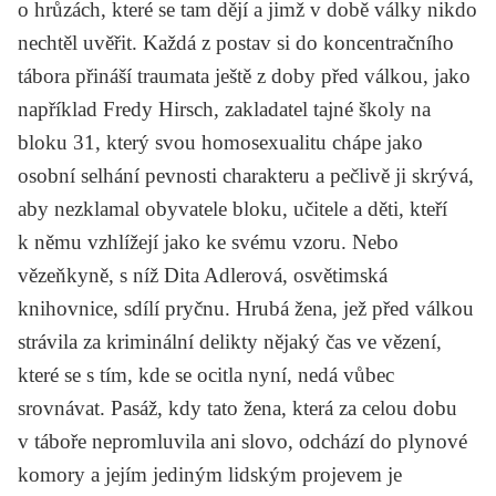
o hrůzách, které se tam dějí a jimž v době války nikdo
nechtěl uvěřit. Každá z postav si do koncentračního
tábora přináší traumata ještě z doby před válkou, jako
například Fredy Hirsch, zakladatel tajné školy na
bloku 31, který svou homosexualitu chápe jako
osobní selhání pevnosti charakteru a pečlivě ji skrývá,
aby nezklamal obyvatele bloku, učitele a děti, kteří
k němu vzhlížejí jako ke svému vzoru. Nebo
vězeňkyně, s níž Dita Adlerová, osvětimská
knihovnice, sdílí pryčnu. Hrubá žena, jež před válkou
strávila za kriminální delikty nějaký čas ve vězení,
které se s tím, kde se ocitla nyní, nedá vůbec
srovnávat. Pasáž, kdy tato žena, která za celou dobu
v táboře nepromluvila ani slovo, odchází do plynové
komory a jejím jediným lidským projevem je