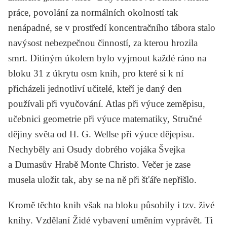
práce, povolání za normálních okolností tak
nenápadné, se v prostředí koncentračního tábora stalo
navýsost nebezpečnou činností, za kterou hrozila
smrt. Ditiným úkolem bylo vyjmout každé ráno na
bloku 31 z úkrytu osm knih, pro které si k ní
přicházeli jednotliví učitelé, kteří je daný den
používali při vyučování. Atlas při výuce zeměpisu,
učebnici geometrie při výuce matematiky,
Stručné
dějiny světa
od
H. G. Wellse
při výuce dějepisu.
Nechyběly ani
Osudy dobrého vojáka Švejka
a
Dumasův
Hrabě Monte Christo
. Večer je zase
musela uložit tak, aby se na ně při šťáře nepřišlo.
Kromě těchto knih však na bloku působily i tzv. živé
knihy. Vzdělaní Židé vybavení uměním vyprávět. Ti