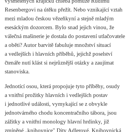
vyšmelených krajíčků chleba pomůže Rudimu
Resenbergovi na útěku přežít. Nebo vznikající vztah
mezi mladou českou vězeňkyní a stejně mladým
esesáckým dozorcem. Bylo snad jejich vinou, že
válečná mašinerie je dostala do postavení utlačovatele
a oběti? Autor barvitě fabuluje množství situací
a vedlejších i hlavních příběhů, jejichž poselství
čtenáře nutí klást si nejrůznější otázky a zaujímat
stanoviska.
Jednotící osou, která propojuje tyto příběhy, osudy
a vnitřní prožitky hlavních i vedlejších postav
i jednotlivé události, vymykající se z obvykle
jednotvárného chodu koncentračního tábora, jsou
zážitky a vnitřní monology hlavní hrdinky, již
zmíněné „knihovnice" Dity Adlerové. Knihovnická