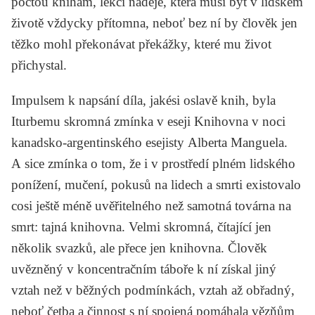
poctou knihám, lekcí naděje, která musí být v lidském
životě vždycky přítomna, neboť bez ní by člověk jen
těžko mohl překonávat překážky, které mu život
přichystal.
Impulsem k napsání díla, jakési oslavě knih, byla
Iturbemu skromná zmínka v eseji
Knihovna v noci
kanadsko-argentinského esejisty
Alberta Manguela
.
A sice zmínka o tom, že i v prostředí plném lidského
ponížení, mučení, pokusů na lidech a smrti existovalo
cosi ještě méně uvěřitelného než samotná továrna na
smrt: tajná knihovna. Velmi skromná, čítající jen
několik svazků, ale přece jen knihovna. Člověk
uvězněný v koncentračním táboře k ní získal jiný
vztah než v běžných podmínkách, vztah až obřadný,
neboť četba a činnost s ní spojená pomáhala vězňům