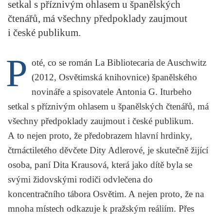
setkal s příznivým ohlasem u španělských
KRITIKA PŘEKLADU
čtenářů, má všechny předpoklady zaujmout
UKÁZKA
i české publikum.
SLOUPEK
P
oté, co se román
La Bibliotecaria de Auschwitz
ILIGLOSA
(2012, Osvětimská knihovnice) španělského
novináře a spisovatele
Antonia G. Iturbeho
setkal s příznivým ohlasem u španělských čtenářů, má
všechny předpoklady zaujmout i české publikum.
A to nejen proto, že předobrazem hlavní hrdinky,
čtrnáctiletého děvčete Dity Adlerové, je skutečně žijící
osoba, paní Dita Krausová, která jako dítě byla se
svými židovskými rodiči odvlečena do
koncentračního tábora Osvětim. A nejen proto, že na
mnoha místech odkazuje k pražským reáliím. Přes