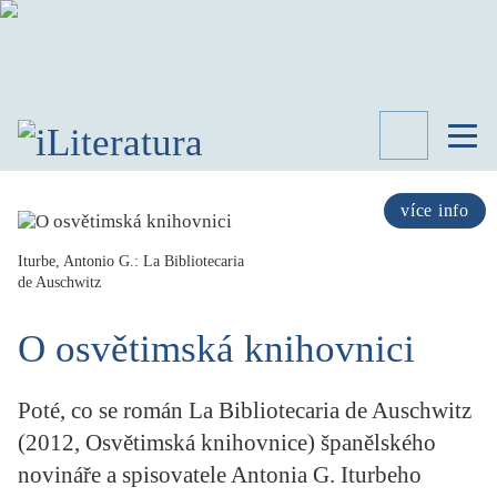
TÉMATA
RECENZE
více info
ROZHOVOR
SPISOVATELÉ
Iturbe, Antonio G.: La Bibliotecaria
de Auschwitz
AKTUALITA
KNIHY
O osvětimská knihovnici
PŘEHLED
LITERATURY
Poté, co se román La Bibliotecaria de Auschwitz
STUDIE
KATEGORIE
(2012, Osvětimská knihovnice) španělského
PORTRÉT
novináře a spisovatele Antonia G. Iturbeho