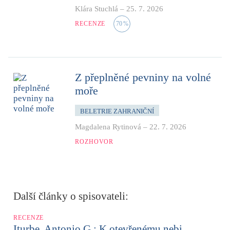
Klára Stuchlá
–
25. 7. 2026
RECENZE
70
%
Z přeplněné pevniny na volné
moře
BELETRIE ZAHRANIČNÍ
Magdalena Rytinová
–
22. 7. 2026
ROZHOVOR
Další články o spisovateli:
RECENZE
Iturbe, Antonio G.: K otevřenému nebi