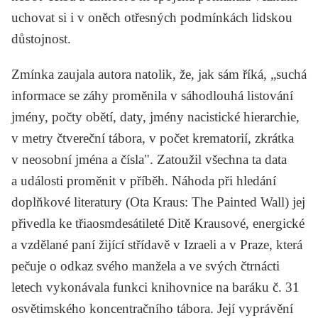
uchovat si i v oněch otřesných podmínkách lidskou
důstojnost.
Zmínka zaujala autora natolik, že, jak sám říká, „suchá
informace se záhy proměnila v sáhodlouhá listování
jmény, počty obětí, daty, jmény nacistické hierarchie,
v metry čtvereční tábora, v počet krematorií, zkrátka
v neosobní jména a čísla". Zatoužil všechna ta data
a události proměnit v příběh. Náhoda při hledání
doplňkové literatury (
Ota Kraus
:
The Painted Wall
) jej
přivedla ke třiaosmdesátileté Ditě Krausové, energické
a vzdělané paní žijící střídavě v Izraeli a v Praze, která
pečuje o odkaz svého manžela a ve svých čtrnácti
letech vykonávala funkci knihovnice na baráku č. 31
osvětimského koncentračního tábora. Její vyprávění