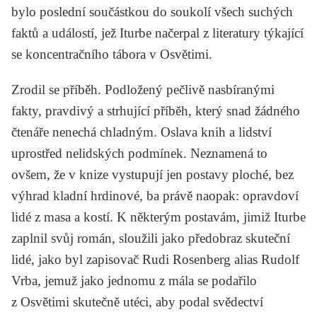
bylo poslední součástkou do soukolí všech suchých
faktů a událostí, jež Iturbe načerpal z literatury týkající
se koncentračního tábora v Osvětimi.
Zrodil se příběh. Podložený pečlivě nasbíranými
fakty, pravdivý a strhující příběh, který snad žádného
čtenáře nenechá chladným. Oslava knih a lidství
uprostřed nelidských podmínek. Neznamená to
ovšem, že v knize vystupují jen postavy ploché, bez
výhrad kladní hrdinové, ba právě naopak: opravdoví
lidé z masa a kostí. K některým postavám, jimiž Iturbe
zaplnil svůj román, sloužili jako předobraz skuteční
lidé, jako byl zapisovač Rudi Rosenberg alias Rudolf
Vrba, jemuž jako jednomu z mála se podařilo
z Osvětimi skutečně utéci, aby podal svědectví