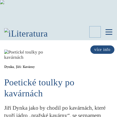
TÉMATA
RECENZE
více info
ROZHOVOR
SPISOVATELÉ
Dynka, Jiří: Kavárny
AKTUALITA
KNIHY
Poetické toulky po
PŘEHLED
LITERATURY
kavárnách
STUDIE
KATEGORIE
Jiří Dynka jako by chodil po kavárnách, které
PORTRÉT
tvoří jádro „pražské kavárny“, se seznamem