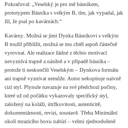
Pokračoval: „Veselský je pro mě básníkem,
prototypem Básníka s velkým B, tím, jak vypadal, jak
žil, že psal po kavárnách.“
Kavárny
. Možná se jimi Dynka Básníkovi s velkým
B toužil přiblížit, možná se mu chtěl aspoň částečně
vyrovnat. Ale realizace žádné z těchto motivací
nevyznívá trapně a násilně a v případě básníka –
protože ti neskončili Veselským – Dynkova formátu
ani trapně vyznívat nemůže. Autor nekopíruje naivně
cizí styl. Plynule navazuje na své předchozí počiny,
které už od počátku vykazovaly specifický styl,
založený na koláži, útržkovitosti, autenticitě,
dokumentárnosti, revizi, soustavě. Třeba
Minimální
okolí mrazicího boxu
nabízí – velmi zjednodušeně