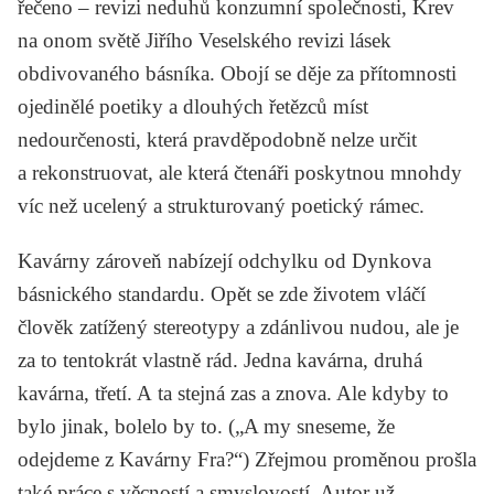
řečeno – revizi neduhů konzumní společnosti,
Krev
na onom světě Jiřího Veselského
revizi lásek
obdivovaného básníka. Obojí se děje za přítomnosti
ojedinělé poetiky a dlouhých řetězců míst
nedourčenosti, která pravděpodobně nelze určit
a rekonstruovat, ale která čtenáři poskytnou mnohdy
víc než ucelený a strukturovaný poetický rámec.
Kavárny
zároveň nabízejí odchylku od Dynkova
básnického standardu. Opět se zde životem vláčí
člověk zatížený stereotypy a zdánlivou nudou, ale je
za to tentokrát vlastně rád. Jedna kavárna, druhá
kavárna, třetí. A ta stejná zas a znova. Ale kdyby to
bylo jinak, bolelo by to. („A my sneseme, že
odejdeme z Kavárny Fra?“) Zřejmou proměnou prošla
také práce s věcností a smyslovostí. Autor už