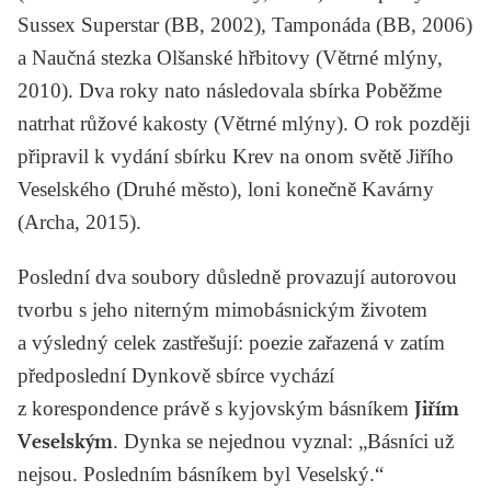
Sussex Superstar
(BB, 2002),
Tamponáda
(BB, 2006)
a
Naučná stezka Olšanské hřbitovy
(Větrné mlýny,
2010). Dva roky nato následovala sbírka
Poběžme
natrhat růžové kakosty
(Větrné mlýny). O rok později
připravil k vydání sbírku
Krev na onom světě Jiřího
Veselského
(Druhé město), loni konečně
Kavárny
(Archa, 2015).
Poslední dva soubory důsledně provazují autorovou
tvorbu s jeho niterným mimobásnickým životem
a výsledný celek zastřešují: poezie zařazená v zatím
předposlední Dynkově sbírce vychází
z korespondence právě s kyjovským básníkem
Jiřím
Veselským
. Dynka se nejednou vyznal: „Básníci už
nejsou. Posledním básníkem byl Veselský.“