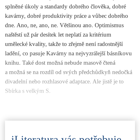
splněné úkoly a standardy dobrého člověka, dobré
kavárny, dobré produktivity práce a vůbec dobrého
dne. Ano, ne, ano, ne. Většinou ano. Optimismus
naštěstí už pár desítek let neplatí za kritérium
umělecké kvality, takže to zřejmě není radostnější
ladění, co pasuje
Kavárny
na nejvyzrálejší básníkovu
knihu. Také dost možná nebude masově čtená
a možná se na rozdíl od svých předchůdkyň nedočká
divadelní nebo rozhlasové adaptace. Ale jistě je to
Sbírka s velkým S.
iLiteratura vás potřebuje