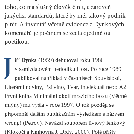
KRITIKA PŘEKLADU
toho, co má slušný člověk činit, a zároveň
jakýchsi standardů, které by měl takový podnik
UKÁZKA
plnit. A inventář včetně evidence a Dynkových
komentářů je počinem se zcela ojedinělou
SLOUPEK
poetikou.
ILIGLOSA
J
iří Dynka
(1959) debutoval roku 1986
v samizdatovém periodiku
Host
. Po roce 1989
publikoval například v časopisech
Souvislosti
,
Literární noviny
,
Psí víno
,
Tvar
,
Intelektuál
nebo
A2
.
První kniha
Minimální okolí mrazicího boxu
(Větrné
mlýny) mu vyšla v roce 1997. O rok později se
připomněl dalším publikačním výsledkem s názvem
wrong!
(Petrov). Navázal souborem
líviový lenkový
(Klokočí a Knihovna J. Drdy, 2000). Poté přišly