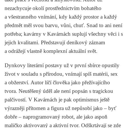
nezachycuje okolí prostřednictvím bohatého
a všestranného vnímání, kdy každý prostor a každý
předmět měl svou barvu, vůni, chuť. Snad to ani není
potřeba; kavárny v
Kavárnách
suplují všechny věci i s
jejich kvalitami. Představují deníkový záznam
a odrážejí vlastně komplexní aktuální svět.
Dynkovy literární postavy už v první sbírce opustily
život v souladu s přírodou, vnímají spíš matérii, sex
a obžerství. Autor líčí člověka jako přežívajícího
tvora. Neutěšený úděl ale není popsán s tragickou
palčivostí. V
Kavárnách
je pak optimismus ještě
výrazněji přítomen a figura už nepůsobí jako – byť
dobře – naprogramovaný robot, ale jako aspoň
maličko aktivovaný a aktivní tvor. Odškrtávají se zde