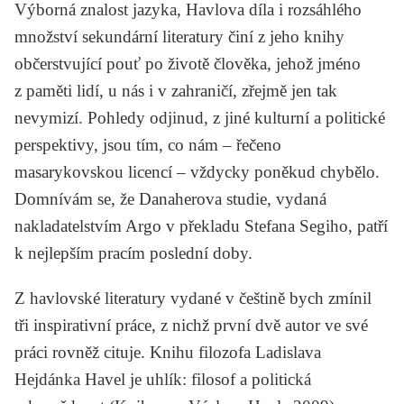
Výborná znalost jazyka, Havlova díla i rozsáhlého
množství sekundární literatury činí z jeho knihy
občerstvující pouť po životě člověka, jehož jméno
z paměti lidí, u nás i v zahraničí, zřejmě jen tak
nevymizí. Pohledy odjinud, z jiné kulturní a politické
perspektivy, jsou tím, co nám – řečeno
masarykovskou licencí – vždycky poněkud chybělo.
Domnívám se, že Danaherova studie, vydaná
nakladatelstvím Argo v překladu
Stefana Segiho
, patří
k nejlepším pracím poslední doby.
Z havlovské literatury vydané v češtině bych zmínil
tři inspirativní práce, z nichž první dvě autor ve své
práci rovněž cituje. Knihu filozofa
Ladislava
Hejdánka
Havel je uhlík:
filosof a politická