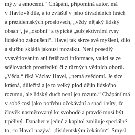
mýty a emocemi.“ Chápání, připomíná autor, má
v Havlově díle, a to zvláště v jeho divadelních hrách
a prezidentských proslovech, „vždy nějaký lidský
obsah“, je „osobní“ a typické „subjektivními rysy
lidského zakoušení“. Havel tak skrze své myšlení, dílo
a službu skládá jakousi mozaiku. Není posedlý
vysvětlováním ani fetišizací informace, valící se ze
sdělovacích prostředků či z různých vědních oborů.
„Věda,“ říká Václav Havel, „nemá svědomí. Je sice
krásná, důležitá a je to velký plod dějin lidského
rozumu, ale lidský duch není jen rozum.“ Chápání má
v sobě cosi jako
potřebu očekávání
a snad i víry, že
člověk nasměrovaný ke svobodě a pravdě musí být
trpělivý. Danaher v jedné z kapitol zmiňuje speciálně
to, co Havel nazývá „disidentským čekáním“. Smysl