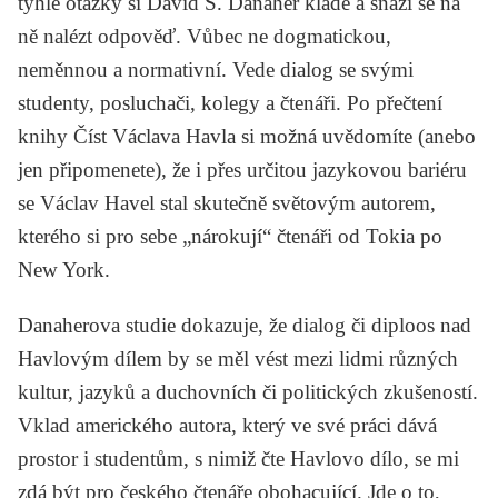
tyhle otázky si David S. Danaher klade a snaží se na
ně nalézt odpověď. Vůbec ne dogmatickou,
neměnnou a normativní. Vede dialog se svými
studenty, posluchači, kolegy a čtenáři. Po přečtení
knihy
Číst Václava Havla
si možná uvědomíte (anebo
jen připomenete), že i přes určitou jazykovou bariéru
se Václav Havel stal skutečně světovým autorem,
kterého si pro sebe „nárokují“ čtenáři od Tokia po
New York.
Danaherova studie dokazuje, že dialog či diploos nad
Havlovým dílem by se měl vést mezi lidmi různých
kultur, jazyků a duchovních či politických zkušeností.
Vklad amerického autora, který ve své práci dává
prostor i studentům, s nimiž čte Havlovo dílo, se mi
zdá být pro českého čtenáře obohacující. Jde o to,