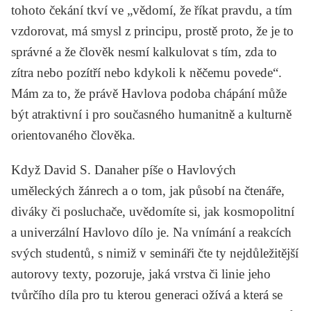
tohoto
čekání
tkví ve „vědomí, že říkat pravdu, a tím
vzdorovat, má smysl z principu, prostě proto, že je to
správné a že člověk nesmí kalkulovat s tím, zda to
zítra nebo pozítří nebo kdykoli k něčemu povede“.
Mám za to, že právě Havlova podoba
chápání
může
být atraktivní i pro současného humanitně a kulturně
orientovaného člověka.
Když David S. Danaher píše o Havlových
uměleckých žánrech a o tom, jak působí na čtenáře,
diváky či posluchače, uvědomíte si, jak kosmopolitní
a univerzální Havlovo dílo je. Na vnímání a reakcích
svých studentů, s nimiž v semináři čte ty nejdůležitější
autorovy texty, pozoruje, jaká vrstva či linie jeho
tvůrčího díla pro tu kterou generaci ožívá a která se