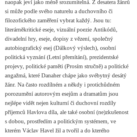
naopak jeví jako méně srozumitelná. Z desatera žánrů
si může podle svého naturelu a duchovního či
filozofického zaměření vybrat každý. Jsou tu:
literárněkritické eseje, vizuální poezie
Antikódů
,
divadelní hry, eseje, dopisy z vězení, společný
autobiografický esej (
Dálkový výslech
), osobní
politická vyznání (
Letní přemítání
), prezidentské
projevy, politické paměti (
Prosím stručně
) a politické
angažmá, které Danaher chápe jako svébytný desátý
žánr. Na často rozdílném a někdy i protichůdném
porozumění autorovým esejům a dramatům jsou
nejlépe vidět nejen kulturní či duchovní rozdíly
příjemců Havlova díla, ale také osobní (ne)zkušenost
s dobou, prostředím a politickým systémem, ve
kterém Václav Havel žil a tvořil a do kterého