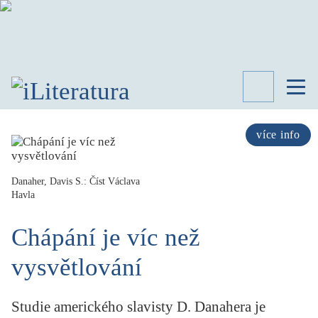
TÉMATA
RECENZE
více info
ROZHOVOR
SPISOVATELÉ
Danaher, Davis S.: Číst Václava
Havla
AKTUALITA
KNIHY
Chápání je víc než
PŘEHLED
LITERATURY
vysvětlování
STUDIE
KATEGORIE
PORTRÉT
Studie amerického slavisty D. Danahera je