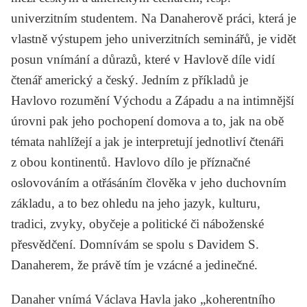
univerzitním studentem. Na Danaherově práci, která je
vlastně výstupem jeho univerzitních seminářů, je vidět
posun vnímání a důrazů, které v Havlově díle vidí
čtenář americký a český. Jedním z příkladů je
Havlovo rozumění
Východu
a
Západu
a na intimnější
úrovni pak jeho pochopení
domova
a to, jak na obě
témata nahlížejí a jak je interpretují jednotliví čtenáři
z obou kontinentů. Havlovo dílo je příznačné
oslovováním a otřásáním člověka v jeho duchovním
základu, a to bez ohledu na jeho jazyk, kulturu,
tradici, zvyky, obyčeje a politické či náboženské
přesvědčení. Domnívám se spolu s Davidem S.
Danaherem, že právě tím je vzácné a jedinečné.
Danaher vnímá Václava Havla jako „koherentního