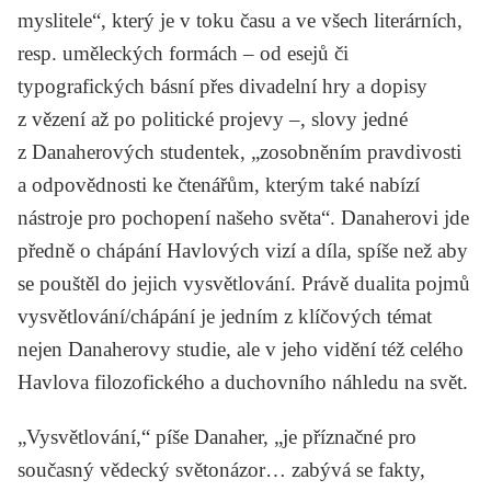
myslitele“, který je v toku času a ve všech literárních,
resp. uměleckých formách – od esejů či
typografických básní přes divadelní hry a dopisy
z vězení až po politické projevy –, slovy jedné
z Danaherových studentek, „zosobněním pravdivosti
a odpovědnosti ke čtenářům, kterým také nabízí
nástroje pro pochopení našeho světa“. Danaherovi jde
předně o
chápání
Havlových vizí a díla, spíše než aby
se pouštěl do jejich
vysvětlování
. Právě dualita pojmů
vysvětlování/chápání je jedním z klíčových témat
nejen Danaherovy studie, ale v jeho vidění též celého
Havlova filozofického a duchovního náhledu na svět.
„Vysvětlování,“ píše Danaher, „je příznačné pro
současný vědecký světonázor… zabývá se fakty,