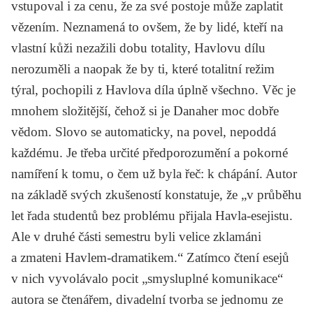
vstupoval i za cenu, že za své postoje může zaplatit
vězením. Neznamená to ovšem, že by lidé, kteří na
vlastní kůži nezažili dobu totality, Havlovu dílu
nerozuměli a naopak že by ti, které totalitní režim
týral, pochopili z Havlova díla úplně všechno. Věc je
mnohem složitější, čehož si je Danaher moc dobře
vědom. Slovo se automaticky, na povel, nepoddá
každému. Je třeba určité předporozumění a pokorné
namíření k tomu, o čem už byla řeč: k
chápání
. Autor
na základě svých zkušeností konstatuje, že „v průběhu
let řada studentů bez problému přijala Havla-esejistu.
Ale v druhé části semestru byli velice zklamáni
a zmateni Havlem-dramatikem.“ Zatímco čtení esejů
v nich vyvolávalo pocit „smysluplné komunikace“
autora se čtenářem, divadelní tvorba se jednomu ze