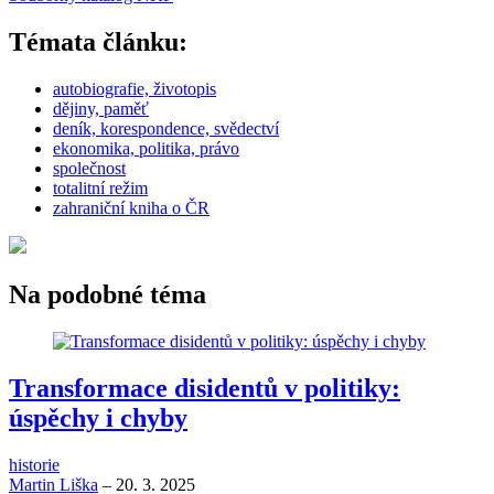
Témata článku:
autobiografie, životopis
dějiny, paměť
deník, korespondence, svědectví
ekonomika, politika, právo
společnost
totalitní režim
zahraniční kniha o ČR
Na podobné téma
Transformace disidentů v politiky:
úspěchy i chyby
historie
Martin Liška
–
20. 3. 2025