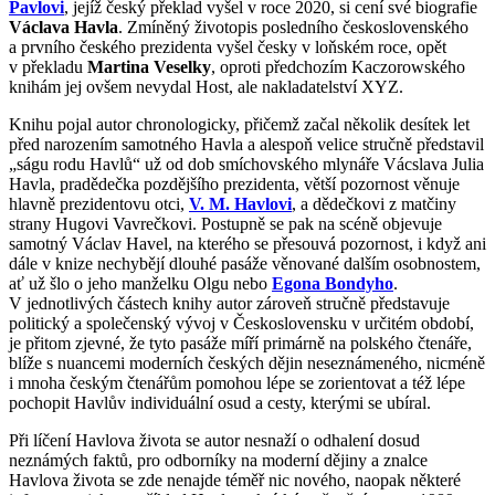
Pavlovi
, jejíž český překlad vyšel v roce 2020, si cení své biografie
Václava Havla
. Zmíněný životopis posledního československého
a prvního českého prezidenta vyšel česky v loňském roce, opět
v překladu
Martina Veselky
, oproti předchozím Kaczorowského
knihám jej ovšem nevydal Host, ale nakladatelství XYZ.
Knihu pojal autor chronologicky, přičemž začal několik desítek let
před narozením samotného Havla a alespoň velice stručně představil
„ságu rodu Havlů“ už od dob smíchovského mlynáře Vácslava Julia
Havla, pradědečka pozdějšího prezidenta, větší pozornost věnuje
hlavně prezidentovu otci,
V. M. Havlovi
, a dědečkovi z matčiny
strany Hugovi Vavrečkovi. Postupně se pak na scéně objevuje
samotný Václav Havel, na kterého se přesouvá pozornost, i když ani
dále v knize nechybějí dlouhé pasáže věnované dalším osobnostem,
ať už šlo o jeho manželku Olgu nebo
Egona Bondyho
.
V jednotlivých částech knihy autor zároveň stručně představuje
politický a společenský vývoj v Československu v určitém období,
je přitom zjevné, že tyto pasáže míří primárně na polského čtenáře,
blíže s nuancemi moderních českých dějin neseznámeného, nicméně
i mnoha českým čtenářům pomohou lépe se zorientovat a též lépe
pochopit Havlův individuální osud a cesty, kterými se ubíral.
Při líčení Havlova života se autor nesnaží o odhalení dosud
neznámých faktů, pro odborníky na moderní dějiny a znalce
Havlova života se zde nenajde téměř nic nového, naopak některé