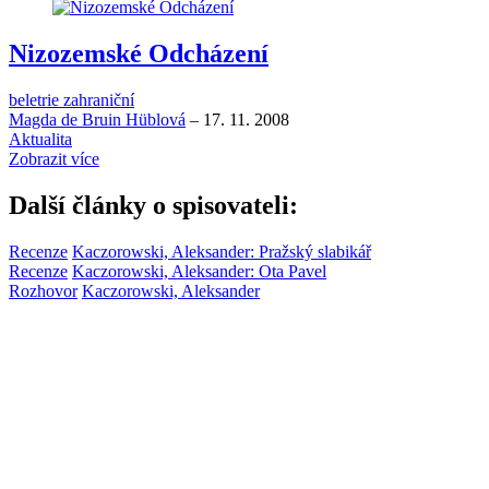
Nizozemské Odcházení
beletrie zahraniční
Magda de Bruin Hüblová
–
17. 11. 2008
Aktualita
Zobrazit více
Další články o spisovateli:
Recenze
Kaczorowski, Aleksander: Pražský slabikář
Recenze
Kaczorowski, Aleksander: Ota Pavel
Rozhovor
Kaczorowski, Aleksander