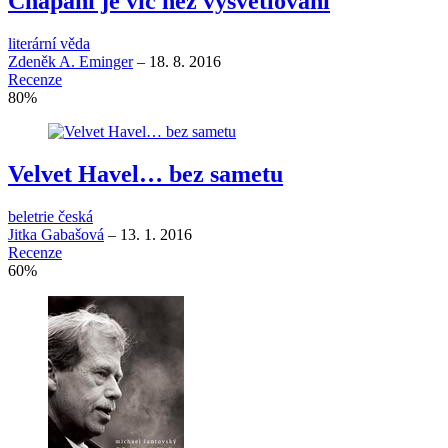
Chápání je víc než vysvětlování
literární věda
Zdeněk A. Eminger
–
18. 8. 2016
Recenze
80
%
Velvet Havel… bez sametu
beletrie česká
Jitka Gabašová
–
13. 1. 2016
Recenze
60
%