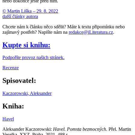
nebo dokonce ještě před ním.
© Martin Liška –
29. 8. 2022
další články autora
Chcete nám k článku něco sdělit? Máte k textu připomínku nebo
zajímavý postřeh? Napište nám na
redakce@iLiteratura.cz
.
Kupte si knihu:
Podpoříte provoz našich stránek.
Recenze
Spisovatel:
Kaczorowski, Aleksander
Kniha:
Havel
Aleksander Kaczorowski:
Havel. Pomsta bezmocných
. Přel. Martin
Veselka, XYZ, Praha, 2021, 488 s.