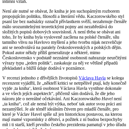
intimní vztah.
Není ale nutné se obávat, že kniha je jen suchopárným rozborem
propojujícím politiku, filosofii a literární vědu. Kaczorowského styl
psaní lze bez nadsázky označit přívlastkem svěží, nezahrnuje čtenáře
málo srozumitelnými teoretickými pojmy ani nezabředává do
složitých popisů dobových souvislostí. A není třeba se obávat ani
toho, že by kniha byla vysloveně zacílena na polské čtenáře, sílu
tamního vlivu na Havlovo myšlení a jeho tvorbu nijak nezveličuje
ani se neodvolává na paralely československých a polských dějin.
Pokud autor někdy příliš generalizuje a některé, mimo
Československo v podstatě neznámé osobnosti nahrazuje neurčitými
výrazy typu „jeden politik“, zaskakuje za něj ve většině případů
překladatel a bližší údaje dodává v poznámce.
V recenzi jednoho z dřívějších životopisů
Václava Havla
se kolega
recenzent vyjádřil, že „někteří kritici se netrpělivě ptají, kdy konečně
vyjde ,ta kniha‘, která osobnost Václava Havla vystihne dokonale
a ve všech jejích aspektech“, přičemž sám dodává, že dle jeho
názoru jde o nereálné očekávání. Ani Kaczorowského
Havel
není
„ta kniha“, což ale nemá být výtka, neboť tak autor svou práci ani
nezamýšlel. Je ale téměř ideálním čtivem pro mladší čtenáře, pro
které je Václav Havel spíše už jen historickou postavou, na kterou
mají matné vzpomínky z dětství, a požitek z ní budou bezpochyby
mít i ti starší, kteří prvního českého prezidenta pamatují v jeho úřadu