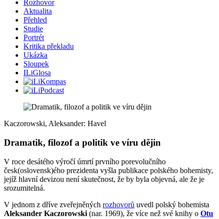
Rozhovor
Aktualita
Přehled
Studie
Portrét
Kritika překladu
Ukázka
Sloupek
ILiGlosa
Kaczorowski, Aleksander: Havel
Dramatik, filozof a politik ve víru dějin
V roce desátého výročí úmrtí prvního porevolučního
česk(oslovensk)ého prezidenta vyšla publikace polského bohemisty,
jejíž hlavní devizou není skutečnost, že by byla objevná, ale že je
srozumitelná.
V jednom z dříve zveřejněných
rozhovorů
uvedl polský bohemista
Aleksander Kaczorowski
(nar. 1969), že více než své knihy o
Otu