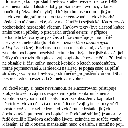
informace, jako například Havlovo krátké uvěznění v roce 1989
a zejména řada událostí z doby po Sametové revoluci, v knize
poněkud překvapivě chybějí. Určitým bonusem oproti jiným
Havlovým biografiím jsou odstavce věnované Havlově tvorbě,
především té dramatické, ale v menší míře i esejistické. Kaczorowski
pochopitelně nerozebírá všechny Havlovy texty (byť alespoň krátce
zmíní třeba i příběhy o pižďuších určené dětem), v případě
nedramatické tvorby se pak často blíže zaměřuje jen na určité
úryvky z daného díla (to platí zejména o
Moci bezmocných
a
Dopisech Olze
). Rozbory to nejsou nijak detailní, avšak pro
základní pochopení poselství textu jednotlivých her jistě dostačující.
I díky těmto rozborům představují kapitoly věnované 60. a 70. letům
nejobsáhlejší část knihy, naopak kapitola o letech osmdesátých,
trefně pojmenovaná Z Hrádečku na Hrad, je pojata snad až příliš
stručně, jako by na Havlovo podmínečné propuštění v únoru 1983
bezprostředně navazovala Sametová revoluce.
Při četbě knihy si nelze nevšimnout, že Kaczorowski přistupuje
k objektu svého zájmu s respektem k jeho soukromí a nemá
zapotřebí si vypomáhat historkami ze zákulisí. Jen v kapitolách
líčících Havlovo dětství a rané mládí dostávají tyto historky větší
prostor, což je ale vzhledem k obvyklému nedostatku jiných
dochovaných pramenů pochopitelné. Podobně střídmý je autor i v
řadě detailů z Havlova osobního života, zejména co se týče vztahů
k ženám, ať už k oběma manželkám nebo k dalším, s nimiž ho pojil