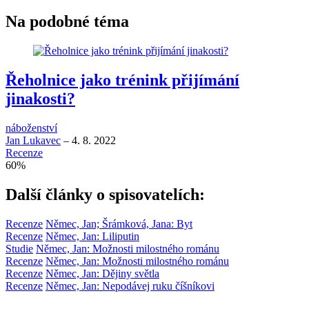
Na podobné téma
Řeholnice jako trénink přijímání
jinakosti?
náboženství
Jan Lukavec
–
4. 8. 2022
Recenze
60
%
Další články o spisovatelích:
Recenze
Němec, Jan; Šrámková, Jana: Byt
Recenze
Němec, Jan: Liliputin
Studie
Němec, Jan: Možnosti milostného románu
Recenze
Němec, Jan: Možnosti milostného románu
Recenze
Němec, Jan: Dějiny světla
Recenze
Němec, Jan: Nepodávej ruku číšníkovi