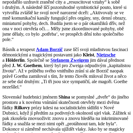
nepodařilo uzdravit zraněné city a „resuscitovat vztahy“ k sobě
i druhým. A následně líčí pozoruhodné symbiotické pouto, které si
vytvořila zvláště ke svojí nově narozené dceři: „Aktivovaly se ve
mně komunikační kanály fungující přes orgány, sny, denní obrazy,
miniaturní pohyby, dech. Budila jsem se o pár okamžiků dřív, než
ona v noci otevřela oči… Měly jsme zkoordinované pohyby, obě
jsme dělaly, co bylo ‚potřeba‘, ve prospěch dění toho společného
pole.“
Básník a terapeut
Adam Borzič
zase líčí svoji mladistvou fascinaci
démonickými a tragickými postavami jako
Kleist
,
Nietzsche
a
Hölderlin
. Společně se
Stefanem Zweigem
jim dával přednost
před
J. W. Goethem
, který byl pro Zweiga odpudivým „kapitalistou
života“. Až v průběhu svého vnitřního zrání si ale Borzič naopak
právě Goetha zamiloval s tím, že tento člověk miloval život a něco
ze sebe dal druhým: „Ti tři jsou sice sympatičtí, ale magoři. Goethe
nezešílel.“
Slovenské hudebnici jménem
Shina
se pomyslné „dveře“ do jiného
prostoru a k novému vnímání skutečnosti otevřely mezi dvěma
řádky
Rilkovy
prózy kdesi na socialistickém sídlišti v Nové
Dubnici, když jí předtím za podivných okolností ujel vlak. Zážitek si
pak zkoušela znovuoživit: znovu a znovu hleděla na inkriminované
řádky a snažila se mezi nimi opět „protáhnout tam, kde byla“.
Dokonce si záměrně nechávala ujíždět vlaky. Jako by se magicky