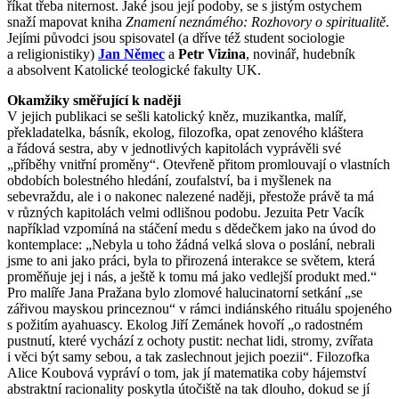
říkat třeba niternost. Jaké jsou její podoby, se s jistým ostychem
snaží mapovat kniha
Znamení neznámého: Rozhovory o spiritualitě
.
Jejími původci jsou spisovatel (a dříve též student sociologie
a religionistiky)
Jan Němec
a
Petr Vizina
, novinář, hudebník
a absolvent Katolické teologické fakulty UK.
Okamžiky směřující k naději
V jejich publikaci se sešli katolický kněz, muzikantka, malíř,
překladatelka, básník, ekolog, filozofka, opat zenového kláštera
a řádová sestra, aby v jednotlivých kapitolách vyprávěli své
„příběhy vnitřní proměny“. Otevřeně přitom promlouvají o vlastních
obdobích bolestného hledání, zoufalství, ba i myšlenek na
sebevraždu, ale i o nakonec nalezené naději, přestože právě ta má
v různých kapitolách velmi odlišnou podobu. Jezuita Petr Vacík
například vzpomíná na stáčení medu s dědečkem jako na úvod do
kontemplace: „Nebyla u toho žádná velká slova o poslání, nebrali
jsme to ani jako práci, byla to přirozená interakce se světem, která
proměňuje jej i nás, a ještě k tomu má jako vedlejší produkt med.“
Pro malíře Jana Pražana bylo zlomové halucinatorní setkání „se
zářivou mayskou princeznou“ v rámci indiánského rituálu spojeného
s požitím ayahuascy. Ekolog Jiří Zemánek hovoří „o radostném
pustnutí, které vychází z ochoty pustit: nechat lidi, stromy, zvířata
i věci být samy sebou, a tak zaslechnout jejich poezii“. Filozofka
Alice Koubová vypráví o tom, jak jí matematika coby hájemství
abstraktní racionality poskytla útočiště na tak dlouho, dokud se jí