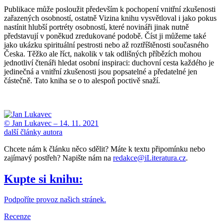
Publikace může posloužit především k pochopení vnitřní zkušenosti
zařazených osobností, ostatně Vizina knihu vysvětloval i jako pokus
nastínit hlubší portréty osobností, které novináři jinak nutně
představují v poněkud zredukované podobě. Číst ji můžeme také
jako ukázku spirituální pestrosti nebo až roztříštěnosti současného
Česka. Těžko ale říct, nakolik v tak odlišných příbězích mohou
jednotliví čtenáři hledat osobní inspiraci: duchovní cesta každého je
jedinečná a vnitřní zkušenosti jsou popsatelné a předatelné jen
částečně. Tato kniha se o to alespoň poctivě snaží.
© Jan Lukavec –
14. 11. 2021
další články autora
Chcete nám k článku něco sdělit? Máte k textu připomínku nebo
zajímavý postřeh? Napište nám na
redakce@iLiteratura.cz
.
Kupte si knihu:
Podpoříte provoz našich stránek.
Recenze