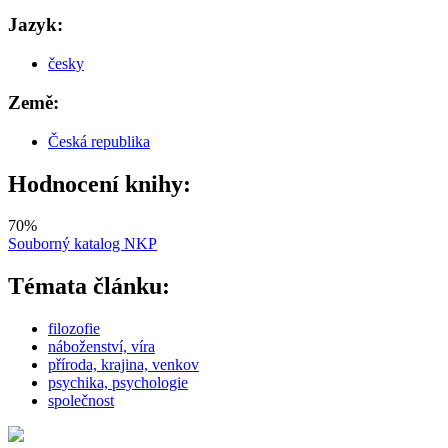
Jazyk:
česky
Země:
Česká republika
Hodnocení knihy:
70
%
Souborný katalog NKP
Témata článku:
filozofie
náboženství, víra
příroda, krajina, venkov
psychika, psychologie
společnost