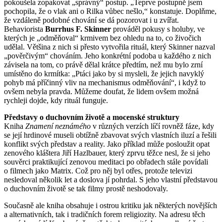
pokoušela zopakovat „správný“ postup. „Teprve postupně jsem
pochopila, že o vlak ani o Rilka vůbec nešlo,“ konstatuje. Doplňme,
že vzdáleně podobné chování se dá pozorovat i u zvířat.
Behaviorista
Burrhus F. Skinner
prováděl pokusy s holuby, ve
kterých je „odměňoval“ krmivem bez ohledu na to, co živočich
udělal. Většina z nich si přesto vytvořila rituál, který Skinner nazval
„pověrčivým“ chováním. Jeho konkrétní podoba u každého z nich
závisela na tom, co právě dělal krátce předtím, než mu bylo zrní
umístěno do krmítka: „Ptáci jako by si mysleli, že jejich navyklý
pohyb má příčinný vliv na mechanismus odměňování“, i když to
ovšem nebyla pravda. Můžeme doufat, že lidem ovšem možná
rychleji dojde, kdy rituál funguje.
Představy o duchovním životě a mocenské struktury
Kniha
Znamení neznámého
v různých verzích líčí rovněž fáze, kdy
se její hrdinové museli obtížně zbavovat svých vlastních iluzí a řešili
konflikt svých představ a reality. Jako příklad může posloužit opat
zenového kláštera Jiří Hazlbauer, který zprvu těžce nesl, že si jeho
souvěrci praktikující zenovou meditaci po obřadech stále povídali
o filmech jako Matrix. Což pro něj byl otřes, protože televizi
nesledoval několik let a doslova jí pohrdal. S jeho vlastní představou
o duchovním životě se tak filmy prostě neshodovaly.
Současně ale kniha obsahuje i ostrou kritiku jak některých novějších
a alternativních, tak i tradičních forem religiozity. Na adresu těch