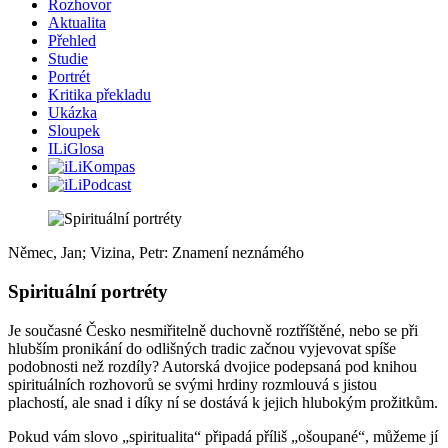
Rozhovor
Aktualita
Přehled
Studie
Portrét
Kritika překladu
Ukázka
Sloupek
ILiGlosa
Němec, Jan; Vizina, Petr: Znamení neznámého
Spirituální portréty
Je současné Česko nesmiřitelně duchovně roztříštěné, nebo se při
hlubším pronikání do odlišných tradic začnou vyjevovat spíše
podobnosti než rozdíly? Autorská dvojice podepsaná pod knihou
spirituálních rozhovorů se svými hrdiny rozmlouvá s jistou
plachostí, ale snad i díky ní se dostává k jejich hlubokým prožitkům.
Pokud vám slovo „spiritualita“ připadá příliš „ošoupané“, můžeme jí