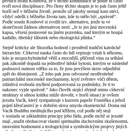
prvních uvádí Koubová, že v těchto komunitách se podle ní často
tvoří nová disciplinace. Pro členy těchto skupin je to pak často ještě
horší než v běžném životě, protože už jakoby nemají kam utéct,
vždyť odešli z běžného života tam, kde to mělo být „správně“.
Podle soudu Koubové si zvolili tzv. alternativu, jenže ta ve
skutečnosti žádnou alternativou není: „Je to jen jiná mocenská
kapsa, vězení postavené na jiném pozemku, nad kterým se houpá
kadidlo, tibetský fáborek nebo ekologická plínka.“
Stejně kriticky ale filozofka hodnotí i prostředí tradiční katolické
hierarchie. Církevní nauka často do lidí vepisuje vztah k někomu,
kdo je nezpochybnitelně větší a mocnější, přičemž vina za selhání
pak zákonitě dopadá na jednotlivé lidské bytosti, kterým se následně
podsouvá nutnost vděku za to, že jsou povýšeni skrze odpuštění
zpět do důstojnosti. „Z toho pak jsou odvozené neotřesitelné
patriarchální mocenské mechanismy, krytí zvěrstev vůči dětem,
zdánlivá svoboda myšlení podporovaná za podmínky, že ti to
nakonec vyjde správně.“ Jako člověk stojící zřejmě mimo církevní
struktury si silnou kritiku může dovolit, v horší situaci je ovšem
jezuita Vacík, který sympatizuje s kurzem papeže Františka a jehož
pojetí křesťanství je v dobrém slova smyslu ekumenické. Doma má
Vacík Buddhu meditujícího pod křížem, což podle něj stojí
v souladu se základními principy jeho řádu, podle nichž se jezuité
mají „snažit obohacovat vlastní spiritualitu duchovními zkušenostmi,
mravními hodnotami a teologickými a symbolickými projevy jiných