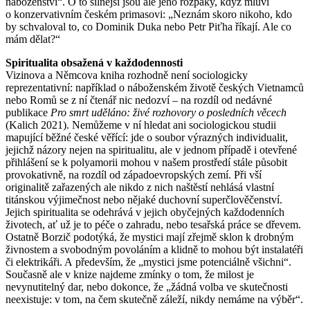
náboženství“. O to silnější jsou ale jeho rozpaky, když mluví
o konzervativním českém primasovi: „Neznám skoro nikoho, kdo
by schvaloval to, co Dominik Duka nebo Petr Piťha říkají. Ale co
mám dělat?“
Spiritualita obsažená v každodennosti
Vizinova a Němcova kniha rozhodně není sociologicky
reprezentativní: například o náboženském životě českých Vietnamců
nebo Romů se z ní čtenář nic nedozví – na rozdíl od nedávné
publikace
Pro smrt uděláno: živé rozhovory o posledních věcech
(Kalich 2021). Nemůžeme v ní hledat ani sociologickou studii
mapující běžné české věřící: jde o soubor výrazných individualit,
jejichž názory nejen na spiritualitu, ale v jednom případě i otevřené
přihlášení se k polyamorii mohou v našem prostředí stále působit
provokativně, na rozdíl od západoevropských zemí. Při vší
originalitě zařazených ale nikdo z nich naštěstí nehlásá vlastní
titánskou výjimečnost nebo nějaké duchovní superčlověčenství.
Jejich spiritualita se odehrává v jejich obyčejných každodenních
životech, ať už je to péče o zahradu, nebo tesařská práce se dřevem.
Ostatně Borzič podotýká, že mystici mají zřejmě sklon k drobným
živnostem a svobodným povoláním a klidně to mohou být instalatéři
či elektrikáři. A především, že „mystici jsme potenciálně všichni“.
Současně ale v knize najdeme zmínky o tom, že milost je
nevynutitelný dar, nebo dokonce, že „žádná volba ve skutečnosti
neexistuje: v tom, na čem skutečně záleží, nikdy nemáme na výběr“.