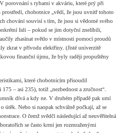
 V porovnání s rybami v akváriu, které prý při
prostředí, chobotnice „vědí, že jsou uvnitř tohoto
jich chování souvisí s tím, že jsou si vědomé svého
nkrétní lidi – pokud se jim dotyční znelíbili,
naučily zhasínat světlo v místnosti pomocí proudů
 zkrat v přívodu elektřiny. (Jisté univerzitě
ovou finanční újmu, že byly raději propuštěny
eristikami, které chobotnicím přisoudil
i 175 – asi 235), totiž „nezbednost a zručnost“.
kumník dívá a kdy ne. V druhém případě pak umí
o útěk. Nebo si naopak schválně počkají, až se
nstrace. O čemž svědčí následující až neuvěřitelná
laboratořích se často krmí jen rozmraženými