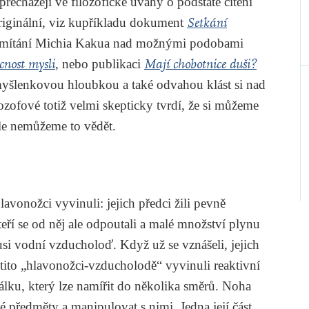
řecházejí ve filozofické úvahy o podstatě cítění
riginální, viz kupříkladu dokument
Setkání
emítání Michia Kakua nad možnými podobami
nost mysli
, nebo publikaci
Mají chobotnice duši?
šlenkovou hloubkou a také odvahou klást si nad
lozofové totiž velmi skepticky tvrdí, že si můžeme
ale nemůžeme to vědět.
lavonožci vyvinuli: jejich předci žili pevně
eří se od něj ale odpoutali a malé množství plynu
si vodní vzducholoď. Když už se vznášeli, jejich
si tito „hlavonožci-vzducholodě“ vyvinuli reaktivní
lku, který lze namířit do několika směrů. Noha
é předměty a manipulovat s nimi. Jedna její část