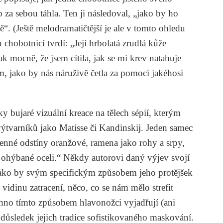
za sebou táhla. Ten ji následoval, „jako by ho
. (Ještě melodramatičtější je ale v tomto ohledu
hobotnicí tvrdí: „Její hrbolatá zrudlá kůže
ak mocně, že jsem cítila, jak se mi krev natahuje
, jako by nás náruživě četla za pomoci jakéhosi
y bujaré vizuální kreace na tělech sépií, kterým
 výtvarníků jako Matisse či Kandinskij. Jeden samec
enné odstíny oranžové, ramena jako rohy a srpy,
z ohýbané oceli.“ Někdy autorovi daný výjev svojí
Jako by svým specifickým způsobem jeho protějšek
t vidinu zatracení, něco, co se nám mělo strefit
no tímto způsobem hlavonožci vyjadřují (ani
důsledek jejich tradice sofistikovaného maskování.