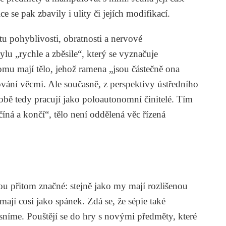
e se pak zbavily i ulity či jejích modifikací.
tu pohyblivosti, obratnosti a nervové
lu „rychle a zběsile“, který se vyznačuje
omu mají tělo, jehož ramena „jsou částečně ona
vání věcmi. Ale současně, z perspektivy ústředního
obě tedy pracují jako poloautonomní činitelé. Tím
ná a končí“, tělo není oddělená věc řízená
u přitom značné: stejně jako my mají rozlišenou
í cosi jako spánek. Zdá se, že sépie také
sníme. Pouštějí se do hry s novými předměty, které