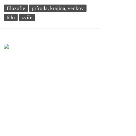
filozofie
příroda, krajina, venkov
tělo
zvíře