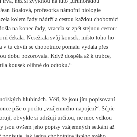
 trvá, než si zvyknou na tuto „druhořadou“
 Jean Boalová, profesorka námořní biologie
zela kolem řady nádrží a cestou každou chobotnici
la na konec řady, vracela se zpět stejnou cestou:
 ni čekala. Nesežrala svůj kousek, místo toho ho
a v tu chvíli se chobotnice pomalu vydala přes
lou dobu pozorovala. Když dospěla až k trubce,
ila kousek olihně do odtoku.“
 mořských hlubinách. Věří, že jsou jím popisovaní
konce píše o pocitu „vzájemného napojení“. Sépie
rují, obvykle si udržují určitou, ne moc velkou
dy jsou ovšem jeho popisy vzájemných setkání až
ž popisuje, jak jedna chobotnice jistého svého