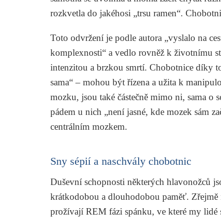
rozkvetla do jakéhosi „trsu ramen“. Chobotnic
Toto odvržení je podle autora „vyslalo na ces
komplexnosti“ a vedlo rovněž k životnímu sty
intenzitou a brzkou smrtí. Chobotnice díky t
sama“ – mohou být řízena a užita k manipulo
mozku, jsou také částečně mimo ni, sama o s
pádem u nich „není jasné, kde mozek sám začí
centrálním mozkem.
Sny sépií a naschvály chobotnic
Duševní schopnosti některých hlavonožců jso
krátkodobou a dlouhodobou paměť. Zřejmě maj
prožívají REM fázi spánku, ve které my lidé 