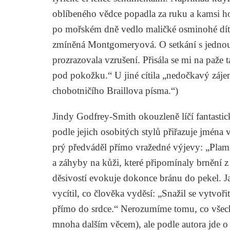
oblíbeného vědce popadla za ruku a kamsi ho 
po mořském dně vedlo maličké osminohé dítě“
zmíněná Montgomeryová. O setkání s jednou c
prozrazovala vzrušení. Přisála se mi na paže t
pod pokožku.“ U jiné cítila „nedočkavý zájem
chobotničího Braillova písma.“)
Jindy Godfrey-Smith okouzleně líčí fantastick
podle jejich osobitých stylů přiřazuje jména
prý předváděl přímo vražedné výjevy: „Plam
a záhyby na kůži, které připomínaly brnění 
děsivostí evokuje dokonce bránu do pekel. 
vycítil, co člověka vyděsí: „Snažil se vytvoři
přímo do srdce.“ Nerozumíme tomu, co všech
mnoha dalším věcem), ale podle autora jde o 