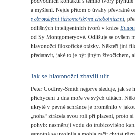
podvodních kontaktů s těmito tvory plynule p
a myšlení. Nejde přitom o úvahy převratně o
s obrovskými tichomořskými chobotnicemi
, př
odlišných inteligentních tvorů v knize
Budouc
od Sy Montgomeryové. Odlišuje se ovšem my
hlavonožci filozofické otázky. Někteří jiní fi
představit, jaké to je být jiným živočichem, 
Jak se hlavonožci zbavili ulit
Peter Godfrey-Smith nejprve sleduje, jak se h
přichyceni u dna moře ve svých ulitách. Někt
ukryté v pevné schránce je proměnilo v jakou
„noha“ ztrácela svou roli při plazení, proto 
pohyb: nasměrují vodu do trubicovitého kaná
samotná se uvolnila a mohla začít chytat různ