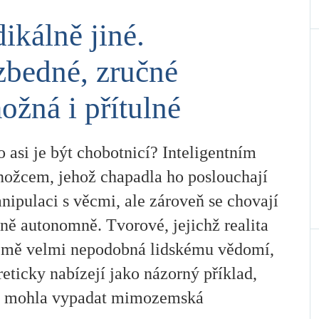
ikálně jiné.
bedné, zručné
ožná i přítulné
o asi je být chobotnicí? Inteligentním
nožcem, jehož chapadla ho poslouchají
nipulaci s věcmi, ale zároveň se chovají
ně autonomně. Tvorové, jejichž realita
ejmě velmi nepodobná lidskému vědomí,
reticky nabízejí jako názorný příklad,
y mohla vypadat mimozemská