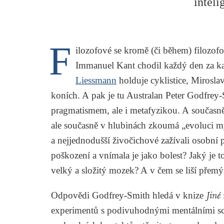
inteli
F
ilozofové se kromě (či během) filozof
Immanuel Kant chodil každý den za ka
Liessmann
holduje cyklistice, Miroslav
koních. A pak je tu Australan Peter Godfrey-
pragmatismem, ale i metafyzikou. A současně 
ale současně v hlubinách zkoumá „evoluci mys
a nejjednodušší živočichové zažívali osobní p
poškození a vnímala je jako bolest? Jaký je to
velký a složitý mozek? A v čem se liší přem
Odpovědi Godfrey-Smith hledá v knize
Jiné
experimentů s podivuhodnými mentálními sc