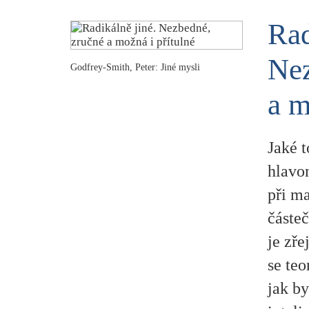
Rad
Nez
Godfrey-Smith, Peter: Jiné mysli
a m
Jaké t
hlavo
při ma
částeč
je zř
se teo
jak b