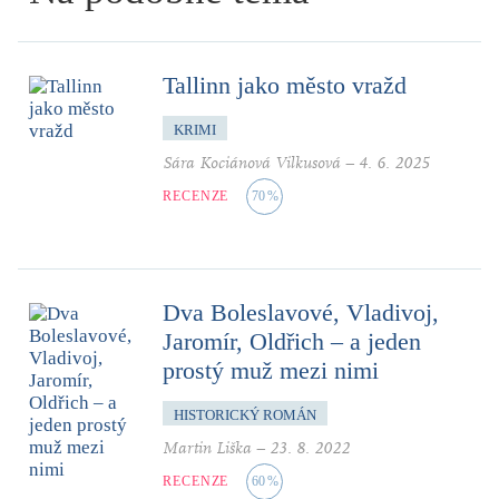
Tallinn jako město vražd
KRIMI
Sára Kociánová Vilkusová
–
4. 6. 2025
RECENZE
70
%
Dva Boleslavové, Vladivoj,
Jaromír, Oldřich – a jeden
prostý muž mezi nimi
HISTORICKÝ ROMÁN
Martin Liška
–
23. 8. 2022
RECENZE
60
%