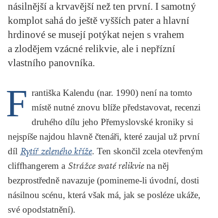
násilnější a krvavější než ten první. I samotný
KRITIKA PŘEKLADU
komplot sahá do ještě vyšších pater a hlavní
UKÁZKA
hrdinové se musejí potýkat nejen s vrahem
a zlodějem vzácné relikvie, ale i nepřízní
SLOUPEK
vlastního panovníka.
ILIGLOSA
F
rantiška Kalendu (nar. 1990) není na tomto
místě nutné znovu blíže představovat, recenzi
druhého dílu jeho Přemyslovské kroniky si
nejspíše najdou hlavně čtenáři, které zaujal už první
díl
Rytíř zeleného kříže
. Ten skončil zcela otevřeným
cliffhangerem a
Strážce svaté relikvie
na něj
bezprostředně navazuje (pomineme-li úvodní, dosti
násilnou scénu, která však má, jak se posléze ukáže,
své opodstatnění).