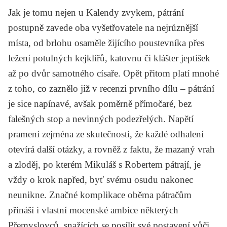
Jak je tomu nejen u Kalendy zvykem, pátrání
postupně zavede oba vyšetřovatele na nejrůznější
místa, od brlohu osaměle žijícího poustevníka přes
ležení potulných kejklířů, katovnu či klášter jeptišek
až po dvůr samotného císaře. Opět přitom platí mnohé
z toho, co zaznělo již v recenzi prvního dílu – pátrání
je sice napínavé, avšak poměrně přímočaré, bez
falešných stop a nevinných podezřelých. Napětí
pramení zejména ze skutečnosti, že každé odhalení
otevírá další otázky, a rovněž z faktu, že mazaný vrah
a zloděj, po kterém Mikuláš s Robertem pátrají, je
vždy o krok napřed, byť svému osudu nakonec
neunikne. Značné komplikace oběma pátračům
přináší i vlastní mocenské ambice některých
Přemyslovců, snažících se posílit své postavení vůči