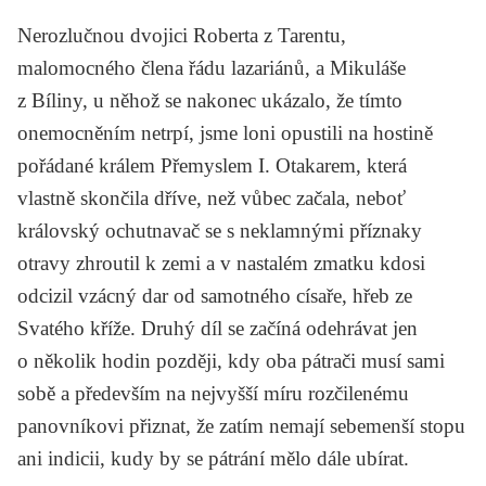
Nerozlučnou dvojici Roberta z Tarentu,
malomocného člena řádu lazariánů, a Mikuláše
z Bíliny, u něhož se nakonec ukázalo, že tímto
onemocněním netrpí, jsme loni opustili na hostině
pořádané králem Přemyslem I. Otakarem, která
vlastně skončila dříve, než vůbec začala, neboť
královský ochutnavač se s neklamnými příznaky
otravy zhroutil k zemi a v nastalém zmatku kdosi
odcizil vzácný dar od samotného císaře, hřeb ze
Svatého kříže. Druhý díl se začíná odehrávat jen
o několik hodin později, kdy oba pátrači musí sami
sobě a především na nejvyšší míru rozčilenému
panovníkovi přiznat, že zatím nemají sebemenší stopu
ani indicii, kudy by se pátrání mělo dále ubírat.