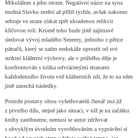
Mikulášem a jeho otcem. Negativní názor na syna
možná Slavko změní až příliš rychle, avšak nakonec
sehraje ve snaze získat zpět ukradenou relikvii
klíčovou roli. Kromě toho bude jistě zajímavé
sledovat vývoj mladého Sezemy, jednoho z pětice
pátračů, který se zatím nedokáže oprostit od své
striktní klášterní výchovy, ale v průběhu děje je
konfrontován s tolika odvrácenými stranami
každodenního života vně klášterních zdí, že to na něm
jistě zanechá následky.
Protože postavy obou vyšetřovatelů čtenář zná již
z prvního dílu, stejně jako situaci, v níž je na začátku
knihy zastihneme, nemusí se autor zdržovat
s obvyklým úvodním vysvětlováním a vyprávění si