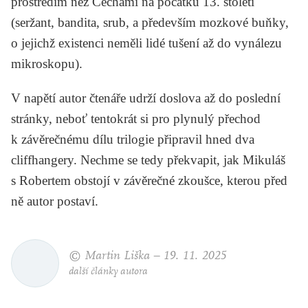
prostředím než Čechami na počátku 13. století
(seržant, bandita, srub, a především mozkové buňky,
o jejichž existenci neměli lidé tušení až do vynálezu
mikroskopu).
V napětí autor čtenáře udrží doslova až do poslední
stránky, neboť tentokrát si pro plynulý přechod
k závěrečnému dílu trilogie připravil hned dva
cliffhangery. Nechme se tedy překvapit, jak Mikuláš
s Robertem obstojí v závěrečné zkoušce, kterou před
ně autor postaví.
© Martin Liška –
19. 11. 2025
další články autora