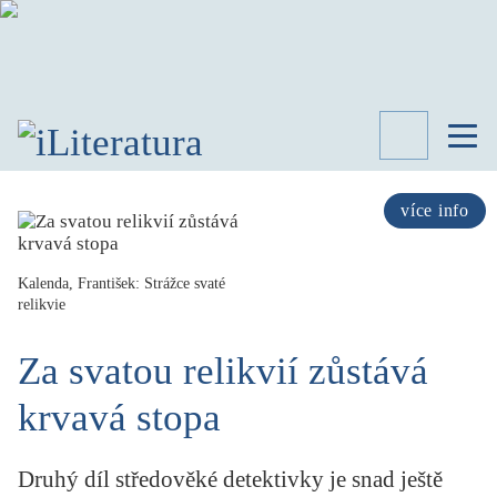
TÉMATA
RECENZE
více info
ROZHOVOR
SPISOVATELÉ
Kalenda, František: Strážce svaté
relikvie
AKTUALITA
KNIHY
Za svatou relikvií zůstává
PŘEHLED
LITERATURY
krvavá stopa
STUDIE
KATEGORIE
PORTRÉT
Druhý díl středověké detektivky je snad ještě