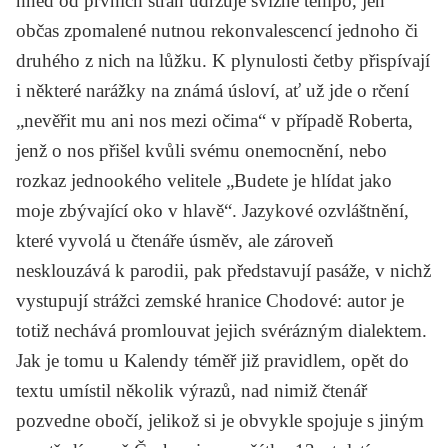
hned od prvních stran udržuje svižné tempo, jen
občas zpomalené nutnou rekonvalescencí jednoho či
druhého z nich na lůžku. K plynulosti četby přispívají
i některé narážky na známá úsloví, ať už jde o rčení
„nevěřit mu ani nos mezi očima“ v případě Roberta,
jenž o nos přišel kvůli svému onemocnění, nebo
rozkaz jednookého velitele „Budete je hlídat jako
moje zbývající oko v hlavě“. Jazykové ozvláštnění,
které vyvolá u čtenáře úsměv, ale zároveň
nesklouzává k parodii, pak představují pasáže, v nichž
vystupují strážci zemské hranice Chodové: autor je
totiž nechává promlouvat jejich svérázným dialektem.
Jak je tomu u Kalendy téměř již pravidlem, opět do
textu umístil několik výrazů, nad nimiž čtenář
pozvedne obočí, jelikož si je obvykle spojuje s jiným