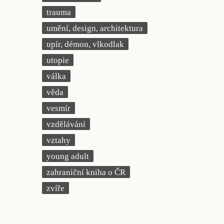
trauma
umění, design, architektura
upír, démon, vlkodlak
utopie
válka
věda
vesmír
vzdělávání
vztahy
young adult
zahraniční kniha o ČR
zvíře