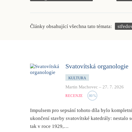
Články obsahující všechna tato témata:
středo
Svatovítská organologie
KULTURA
Martin Machovec
–
27. 7. 2026
RECENZE
80
%
Impulsem pro sepsání tohoto díla bylo kompletn
ukončení stavby svatovítské katedrály: nestalo s
tak v roce 1929,…