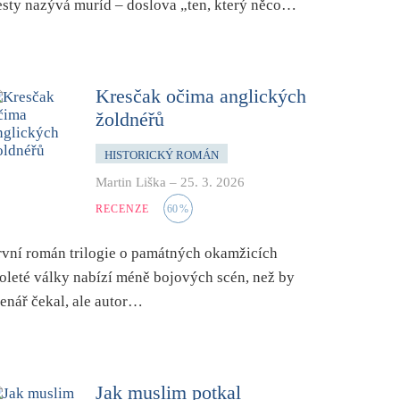
esty nazývá
muríd
– doslova „ten, který něco…
Kresčak očima anglických
žoldnéřů
HISTORICKÝ ROMÁN
Martin Liška
–
25. 3. 2026
RECENZE
60
%
rvní román trilogie o památných okamžicích
toleté války nabízí méně bojových scén, než by
tenář čekal, ale autor…
Jak muslim potkal