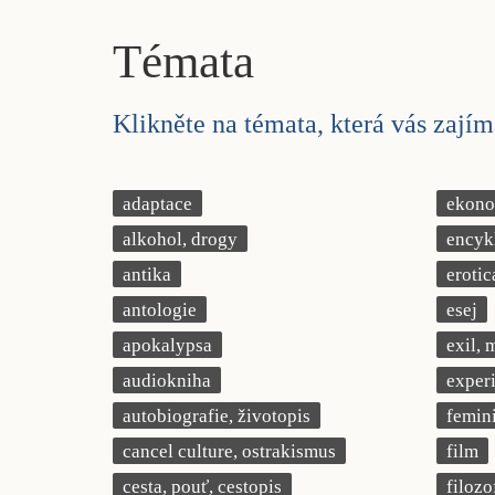
Témata
Klikněte na témata, která vás zajíma
adaptace
ekonom
alkohol, drogy
encyk
antika
erotic
antologie
esej
apokalypsa
exil, 
audiokniha
exper
autobiografie, životopis
femin
cancel culture, ostrakismus
film
cesta, pouť, cestopis
filozo