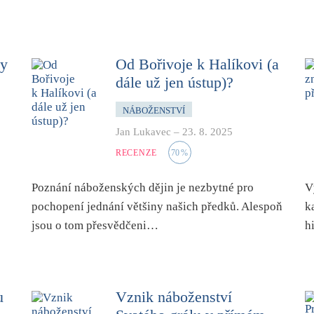
sy
Od Bořivoje k Halíkovi (a
dále už jen ústup)?
NÁBOŽENSTVÍ
Jan Lukavec
–
23. 8. 2025
RECENZE
70
%
Poznání náboženských dějin je nezbytné pro
V
pochopení jednání většiny našich předků. Alespoň
k
jsou o tom přesvědčeni…
h
u
Vznik náboženství