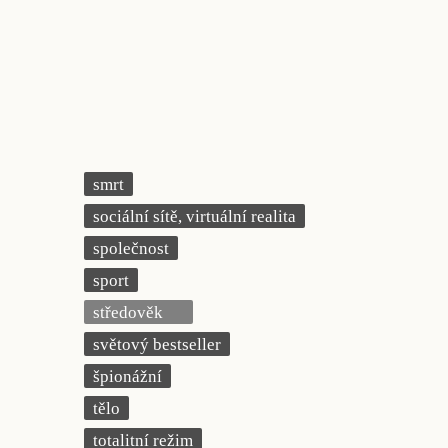
smrt
sociální sítě, virtuální realita
společnost
sport
středověk
světový bestseller
špionážní
tělo
totalitní režim