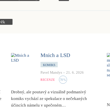
věk
Mnich a LSD
KOMIKS
Pavel Mandys
–
21. 6. 2026
RECENZE
70
%
í
Drobný, ale poutavý a vizuálně podmanivý
e
komiks vychází ze spekulace o nečekaných
N
účincích námelu v upečeném…