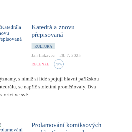
Katedrála znovu
přepisovaná
KULTURA
Jan Lukavec
–
28. 7. 2025
RECENZE
70
%
ýznamy, s nimiž si lidé spojují hlavní pařížskou
atedrálu, se napříč stoletími proměňovaly. Dva
istorici ve své…
Prolamování komiksových