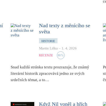
c
ní
Nad texty z měnícího se
světa
HISTORIE
Martin Liška
–
1. 4. 2026
RECENZE
80
%
Snad každá stránka textu prozrazuje, že známý
P
literární historik zpracovává jedno ze svých
s
srdečních témat, a to…
č
Když Nil voněl a hřích