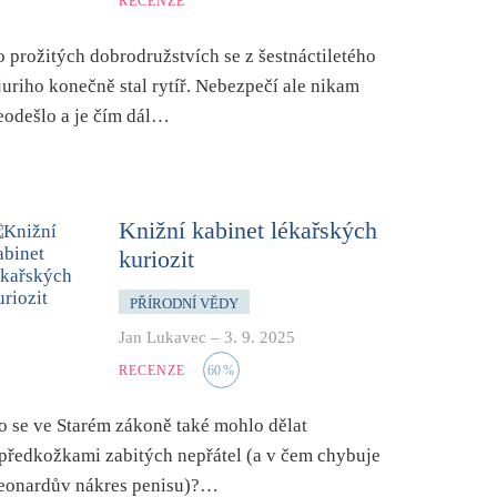
RECENZE
o prožitých dobrodružstvích se z šestnáctiletého
juriho konečně stal rytíř. Nebezpečí ale nikam
eodešlo a je čím dál…
Knižní kabinet lékařských
kuriozit
PŘÍRODNÍ VĚDY
Jan Lukavec
–
3. 9. 2025
RECENZE
60
%
o se ve Starém zákoně také mohlo dělat
 předkožkami zabitých nepřátel (a v čem chybuje
eonardův nákres penisu)?…