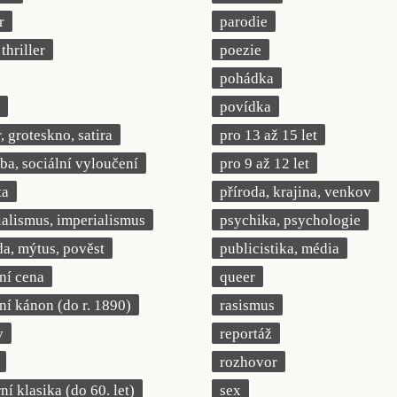
r
parodie
thriller
poezie
pohádka
povídka
 groteskno, satira
pro 13 až 15 let
a, sociální vyloučení
pro 9 až 12 let
ta
příroda, krajina, venkov
ialismus, imperialismus
psychika, psychologie
a, mýtus, pověst
publicistika, média
rní cena
queer
rní kánon (do r. 1890)
rasismus
y
reportáž
rozhovor
í klasika (do 60. let)
sex