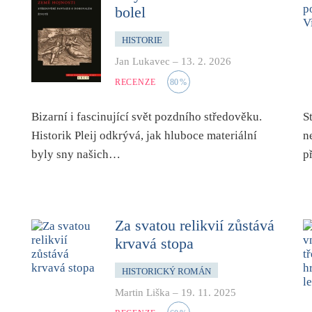
bolel
HISTORIE
Jan Lukavec
–
13. 2. 2026
RECENZE
80
%
Bizarní i fascinující svět pozdního středověku.
S
Historik Pleij odkrývá, jak hluboce materiální
n
byly sny našich…
p
Za svatou relikvií zůstává
krvavá stopa
HISTORICKÝ ROMÁN
Martin Liška
–
19. 11. 2025