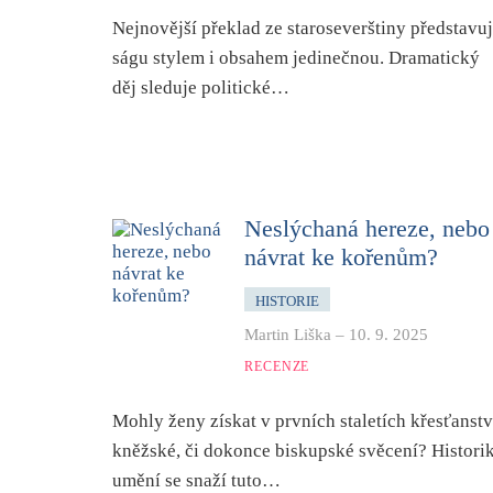
Nejnovější překlad ze staroseverštiny představu
ságu stylem i obsahem jedinečnou. Dramatický
děj sleduje politické…
Neslýchaná hereze, nebo
návrat ke kořenům?
HISTORIE
Martin Liška
–
10. 9. 2025
RECENZE
Mohly ženy získat v prvních staletích křesťanstv
kněžské, či dokonce biskupské svěcení? Histori
umění se snaží tuto…