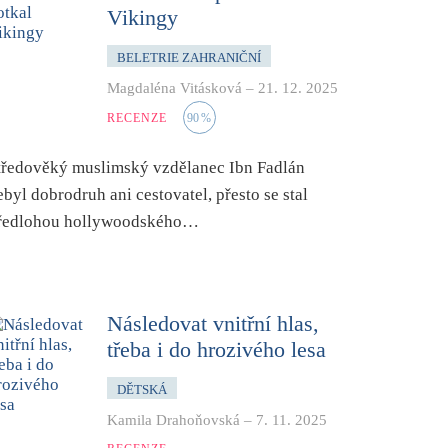
Vikingy
BELETRIE ZAHRANIČNÍ
Magdaléna Vitásková
–
21. 12. 2025
RECENZE
90
%
tředověký muslimský vzdělanec Ibn Fadlán
ebyl dobrodruh ani cestovatel, přesto se stal
ředlohou hollywoodského…
Následovat vnitřní hlas,
třeba i do hrozivého lesa
DĚTSKÁ
Kamila Drahoňovská
–
7. 11. 2025