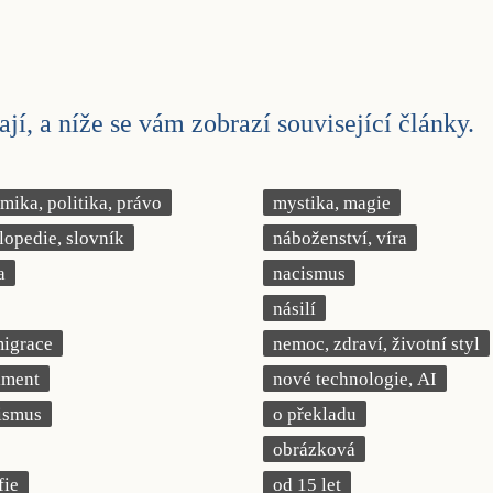
jí, a níže se vám zobrazí související články.
ika, politika, právo
mystika, magie
lopedie, slovník
náboženství, víra
a
nacismus
násilí
migrace
nemoc, zdraví, životní styl
iment
nové technologie, AI
ismus
o překladu
obrázková
fie
od 15 let