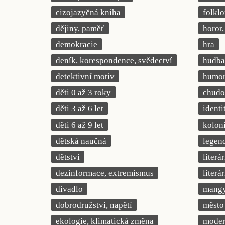
cizojazyčná kniha
folklo
dějiny, paměť
horor, 
demokracie
hra
deník, korespondence, svědectví
hudba
detektivní motiv
humor,
děti 0 až 3 roky
chudob
děti 3 až 6 let
identi
děti 6 až 9 let
kolon
dětská naučná
legend
dětství
literá
dezinformace, extremismus
literá
divadlo
mang
dobrodružství, napětí
město
ekologie, klimatická změna
modern