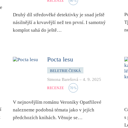
RECENZE
60
%
je
P
Druhý díl středověké detektivky je snad ještě
T
násilnější a krvavější než ten první. I samotný
n
komplot sahá do ještě…
Pocta lesu
BELETRIE ČESKÁ
Simona Barešová
–
4. 9. 2025
RECENZE
70
%
V nejnovějším románu Veroniky Opatřilové
í
C
nalezneme podobná témata jako v jejích
k
s
předchozích knihách. Věnuje se…
L