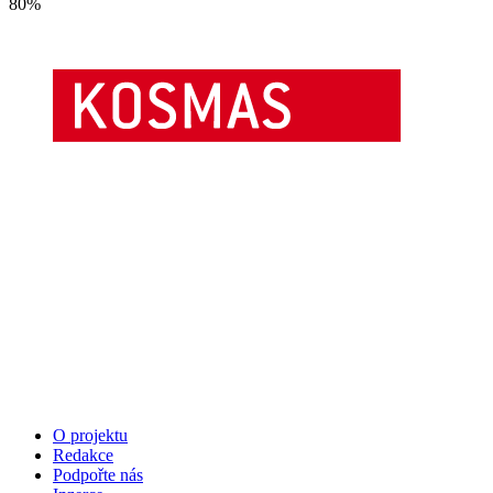
80
%
O projektu
Redakce
Podpořte nás