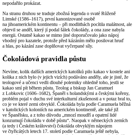
nepodařilo prokázat.
Na stranu druhou se traduje zbožná legenda o svaté Růženě
Limské (1586–1617), první kanonizované osobě
na jihoamerickém kontinentu – při modlitbách pocítila malátnost, ale
objevil se anděl, který jí podal šálek čokolády, a ona zase nabyla
energii. Ostatně kakao se mimo jiné doporučovalo jako nápoj
vhodný pro kazatele, protože před kázáním mělo posilovat hruď
a hlas, po kázání zase doplňovat vyčerpané síly.
Čokoládová pravidla půstu
Nevíme, kolik dalších amerických katolíků pilo kakao v kostele ani
kolika z nich bylo (v jejich vizích) podáváno anděly, ale je jisté, že
teologové a učenci vedli dlouhé polemiky ohledně toho, jestli se
kakao smí pít během půstu. Teolog a biskup Jan Caramuel
z Lobkovic (1606–1682), Španěl s holandskými a českými kořeny,
problém pojal v duchu své interkulturní zkušenosti a v potaz bral to,
co je ve které zemi obvyklé. Čokoláda byla podle Caramuela běžná
v katolických koloniích na americkém kontinentě, ale také již
ve Španělsku, a z toho důvodu „mnozí moudří a opatrní lidé
konzumují čokoládu v době půstu“. Naopak v německých zemích
(a tedy i Českém království) čokoláda obvyklým nápojem
ve čtyřicátých letech 17. století podle Caramuela ještě nebyla,