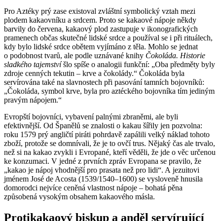
Pro Aztéky prý zase existoval zvláštní symbolický vztah mezi
plodem kakaovníku a srdcem. Proto se kakaové nápoje někdy
barvily do červena, kakaový plod zastupuje v ikonografických
pramenech občas skutečné lidské srdce a používal se i při rituálech,
kdy bylo lidské srdce obětem vyjímáno z těla. Mohlo se jednat
o podobnost tvarů, ale podle uznávané knihy
Čokoláda. Historie
sladkého tajemství
šlo spíše o analogii funkční: „Oba předměty byly
zdroje cenných tekutin – krve a čokolády.“ Čokoláda byla
servírována také na slavnostech při pasování tamních bojovníků:
„Čokoláda, symbol krve, byla pro aztéckého bojovníka tím jediným
pravým nápojem.“
Evropští bojovníci, vybavení palnými zbraněmi, ale byli
efektivnější. Od Španělů se znalosti o kakau šířily jen pozvolna:
roku 1579 prý angličtí piráti pohrdavě zapálili velký náklad tohoto
zboží, protože se domnívali, že je to ovčí trus. Nějaký čas ale trvalo,
než si na kakao zvykli i Evropané, kteří věděli, že jde o věc určenou
ke konzumaci. V jedné z prvních zpráv Evropana se pravilo, že
„kakao je nápoj vhodnější pro prasata než pro lidi“. A jezuitovi
jménem José de Acosta (1539/1540–1600) se vysloveně hnusila
domorodci nejvíce ceněná vlastnost nápoje – bohatá pěna
způsobená vysokým obsahem kakaového másla.
Protikakaový biskup a anděl servírující