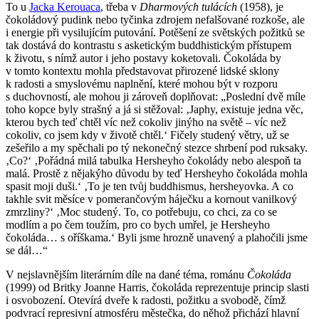
To u
Jacka Kerouaca
, třeba v
Dharmových tulácích
(1958), je
čokoládový pudink nebo tyčinka zdrojem nefalšované rozkoše, ale
i energie při vysilujícím putování. Potěšení ze světských požitků se
tak dostává do kontrastu s asketickým buddhistickým přístupem
k životu, s nímž autor i jeho postavy koketovali. Čokoláda by
v tomto kontextu mohla představovat přirozené lidské sklony
k radosti a smyslovému naplnění, které mohou být v rozporu
s duchovností, ale mohou ji zároveň doplňovat: „Poslední dvě míle
toho kopce byly strašný a já si stěžoval: ‚Japhy, existuje jedna věc,
kterou bych teď chtěl víc než cokoliv jinýho na světě – víc než
cokoliv, co jsem kdy v životě chtěl.‘ Fičely studený větry, už se
zešeřilo a my spěchali po tý nekonečný stezce shrbení pod ruksaky.
‚Co?‘ ‚Pořádná milá tabulka Hersheyho čokolády nebo alespoň ta
malá. Prostě z nějakýho důvodu by teď Hersheyho čokoláda mohla
spasit moji duši.‘ ‚To je ten tvůj buddhismus, hersheyovka. A co
takhle svit měsíce v pomerančovým háječku a kornout vanilkový
zmrzliny?‘ ‚Moc studený. To, co potřebuju, co chci, za co se
modlím a po čem toužím, pro co bych umřel, je Hersheyho
čokoláda… s oříškama.‘ Byli jsme hrozně unavený a plahočili jsme
se dál…“
V nejslavnějším literárním díle na dané téma, románu
Čokoláda
(1999) od Britky Joanne Harris, čokoláda reprezentuje princip slasti
i osvobození. Otevírá dveře k radosti, požitku a svobodě, čímž
podvrací represivní atmosféru městečka, do něhož přichází hlavní