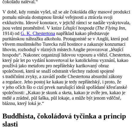
čokoládu naléval.“
V době, kdy román vyšel, už se ale čokoláda díky masové produkci
pomalu stávala dostupnou široké veřejnosti a ztrácela svoji
exkluzivitu. Ideové konotace, v jejichž rámci se nadále vyskytovala,
jsou velmi proměnlivé. V knize
Létající hospoda
(
The Flying Inn
,
1914) od
G. K. Chestertona
například kakao představuje
puritánskou náhražku alkoholu. Protagonisté se v Anglii, která pod
vlivem muslimského Turecka ruší hostince a zakazuje konzumaci
lihovin, rozhodují v různých místech Anglie provozovat „létající
hospodu“. Nakonec organizují lidovou vzpouru a vítězí. Chesterton,
který pár let po vydání konvertoval ke katolickému vyznání, kakao
používá jako metaforu pro nepřátelsky karikovaný obraz
společnosti, která se snaží odstranit všechny radosti spojené
s tradičními zvyky, a zavádí podle Chestertona absurdní zákony
a regulace. Jeho postoj ke kakau je tedy nepřátelský, i proto, že
v jeho očích šlo o cizí prvek narušující ideál spořádané křesťanské
společnosti: „Kakao je skunk a sketa, kakao je zvíře jen, kakao je
mdlé a zrádné, půl šaška, půl lokaje, a může být jenom vděčné,
bláznu, který loká je.“
Buddhista, čokoládová tyčinka a princip
slasti