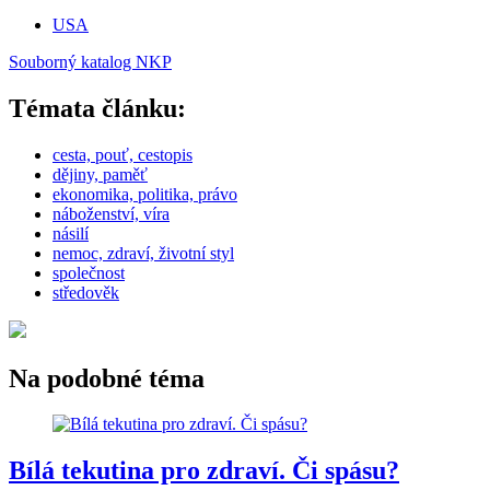
USA
Souborný katalog NKP
Témata článku:
cesta, pouť, cestopis
dějiny, paměť
ekonomika, politika, právo
náboženství, víra
násilí
nemoc, zdraví, životní styl
společnost
středověk
Na podobné téma
Bílá tekutina pro zdraví. Či spásu?