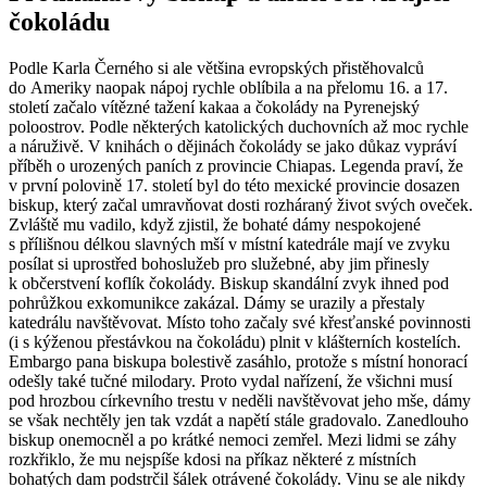
čokoládu
Podle Karla Černého si ale většina evropských přistěhovalců
do Ameriky naopak nápoj rychle oblíbila a na přelomu 16. a 17.
století začalo vítězné tažení kakaa a čokolády na Pyrenejský
poloostrov. Podle některých katolických duchovních až moc rychle
a náruživě. V knihách o dějinách čokolády se jako důkaz vypráví
příběh o urozených paních z provincie Chiapas. Legenda praví, že
v první polovině 17. století byl do této mexické provincie dosazen
biskup, který začal umravňovat dosti rozháraný život svých oveček.
Zvláště mu vadilo, když zjistil, že bohaté dámy nespokojené
s přílišnou délkou slavných mší v místní katedrále mají ve zvyku
posílat si uprostřed bohoslužeb pro služebné, aby jim přinesly
k občerstvení koflík čokolády. Biskup skandální zvyk ihned pod
pohrůžkou exkomunikce zakázal. Dámy se urazily a přestaly
katedrálu navštěvovat. Místo toho začaly své křesťanské povinnosti
(i s kýženou přestávkou na čokoládu) plnit v klášterních kostelích.
Embargo pana biskupa bolestivě zasáhlo, protože s místní honorací
odešly také tučné milodary. Proto vydal nařízení, že všichni musí
pod hrozbou církevního trestu v neděli navštěvovat jeho mše, dámy
se však nechtěly jen tak vzdát a napětí stále gradovalo. Zanedlouho
biskup onemocněl a po krátké nemoci zemřel. Mezi lidmi se záhy
rozkřiklo, že mu nejspíše kdosi na příkaz některé z místních
bohatých dam podstrčil šálek otrávené čokolády. Vinu se ale nikdy