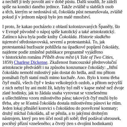
a nechtěl ji tedy povolit ani v době půstu. Další soudili, že záleží
spíše na kondici daného jedince. Takže zvláště u slabších osob
a těch, kterým se nedostává sil, čokoláda půst nenarušovala, zvláště
pokud jí v jednom nápoji bylo jen malé množství.
I proto, že kakao pocházelo z oblastí kolonizovaných Španěly, šlo
v Evropě původně o nápoj spíše katolický a také aristokratický.
Zatímco káva byla podle knihy
Čokoláda. Historie sladkého
tajemství
středostavovská, severní a protestantská. To, jak
protestantská buržoazie pohlížela na úpadkové popíjení čokolády,
najdeme podle zmíněné publikace pregnantně vyjádřeno
v historickém románu
Příběh dvou měst
(
A Tale of Two Cities
,
1859)
Charlese Dickense
. Zkaženost francouzské předrevoluční
aristokracie předváděl i na způsobu konzumace čokolády: „Jitřní
čokoládu nemohl milostivý pán dostat do hrdla, aniž mu přitom
pomáhali čtyři statní muži mimo kuchaře. Ano. Bylo k tomu třeba
čtyř mužů, všech čtyř v lesku velkolepých ozdob, a přitom nejvyšší
z nich nebyl by ani mohl žít, kdyby byl měl v kapse méně než dvoje
zlaté hodinky, jak to žádala snaha vyrovnat se vznešenému
a ušlechtilému vzoru milostivého pána; takových čtyř mužů bylo
třeba, aby se šťastná čokoláda dostala milostivému pánovi ke rtům.
Jeden lokaj přinášel konvici s čokoládou do posvěcené komnaty;
druhý míchal čokoládu, až se pěnila, a to jakýmsi drobným
nástrojem, který pro ten účel nosil při sobě; třetí podával ubrousek,
poctěný přízní vznešeného; a čtvrtý (ten s dvojími hodinkami)