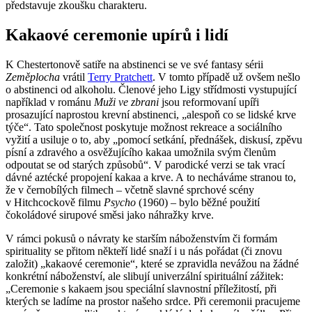
představuje zkoušku charakteru.
Kakaové ceremonie upírů i lidí
K Chestertonově satiře na abstinenci se ve své fantasy sérii
Zeměplocha
vrátil
Terry Pratchett
. V tomto případě už ovšem nešlo
o abstinenci od alkoholu. Členové jeho Ligy střídmosti vystupující
například v románu
Muži ve zbrani
jsou reformovaní upíři
prosazující naprostou krevní abstinenci, „alespoň co se lidské krve
týče“. Tato společnost poskytuje možnost rekreace a sociálního
vyžití a usiluje o to, aby „pomocí setkání, přednášek, diskusí, zpěvu
písní a zdravého a osvěžujícího kakaa umožnila svým členům
odpoutat se od starých způsobů“. V parodické verzi se tak vrací
dávné aztécké propojení kakaa a krve. A to necháváme stranou to,
že v černobílých filmech – včetně slavné sprchové scény
v Hitchcockově filmu
Psycho
(1960) – bylo běžné použití
čokoládové sirupové směsi jako náhražky krve.
V rámci pokusů o návraty ke starším náboženstvím či formám
spirituality se přitom někteří lidé snaží i u nás pořádat (či znovu
založit) „kakaové ceremonie“, které se zpravidla nevážou na žádné
konkrétní náboženství, ale slibují univerzální spirituální zážitek:
„Ceremonie s kakaem jsou speciální slavnostní příležitostí, při
kterých se ladíme na prostor našeho srdce. Při ceremonii pracujeme