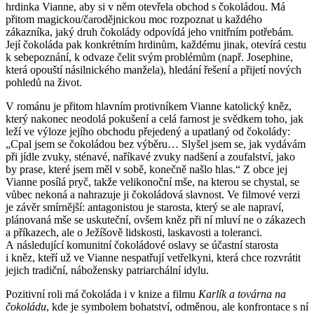
hrdinka Vianne, aby si v něm otevřela obchod s čokoládou. Má
přitom magickou/čarodějnickou moc rozpoznat u každého
zákazníka, jaký druh čokolády odpovídá jeho vnitřním potřebám.
Její čokoláda pak konkrétním hrdinům, každému jinak, otevírá cestu
k sebepoznání, k odvaze čelit svým problémům (např. Josephine,
která opouští násilnického manžela), hledání řešení a přijetí nových
pohledů na život.
V románu je přitom hlavním protivníkem Vianne katolický kněz,
který nakonec neodolá pokušení a celá farnost je svědkem toho, jak
leží ve výloze jejího obchodu přejedený a upatlaný od čokolády:
„Cpal jsem se čokoládou bez výběru… Slyšel jsem se, jak vydávám
při jídle zvuky, sténavé, naříkavé zvuky nadšení a zoufalství, jako
by prase, které jsem měl v sobě, konečně našlo hlas.“ Z obce jej
Vianne posílá pryč, takže velikonoční mše, na kterou se chystal, se
vůbec nekoná a nahrazuje ji čokoládová slavnost. Ve filmové verzi
je závěr smírnější: antagonistou je starosta, který se ale napraví,
plánovaná mše se uskuteční, ovšem kněz při ní mluví ne o zákazech
a příkazech, ale o Ježíšově lidskosti, laskavosti a toleranci.
A následující komunitní čokoládové oslavy se účastní starosta
i kněz, kteří už ve Vianne nespatřují vetřelkyni, která chce rozvrátit
jejich tradiční, nábožensky patriarchální idylu.
Pozitivní roli má čokoláda i v knize a filmu
Karlík a továrna na
čokoládu
, kde je symbolem bohatství, odměnou, ale konfrontace s ní