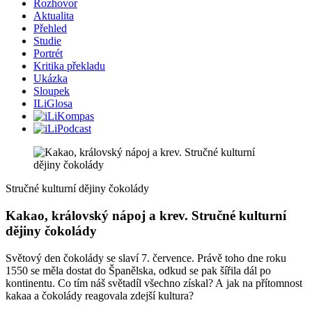
Rozhovor
Aktualita
Přehled
Studie
Portrét
Kritika překladu
Ukázka
Sloupek
ILiGlosa
Stručné kulturní dějiny čokolády
Kakao, královský nápoj a krev. Stručné kulturní
dějiny čokolády
Světový den čokolády se slaví 7. července. Právě toho dne roku
1550 se měla dostat do Španělska, odkud se pak šířila dál po
kontinentu. Co tím náš světadíl všechno získal? A jak na přítomnost
kakaa a čokolády reagovala zdejší kultura?