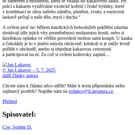
se záměrem a modlitbou, která se vkládá do kakaového šálku. Při
práci s kakaem využíváme exotické koření i české bylinky, které
v kombinaci se silou našeho záměru, písněmi, zvuky a esencemi
laskavě pečují o naše tělo, mysl i ducha.“
A ovšem proč ne: během katolických bohoslužeb pokřtění zdarma
dostávají (dle jejich víry proměněnou) neslazenou hostii, nebo si
lázeňskou oplatku ve větším provedení mohou sami koupit. U kaaka
a čokolády je to v jistém smyslu obráceně: kdokoli si je může levně
pořídit v obchodě, anebo si objednat kakaovou ceremonii
a participovat na ní. Za což si ovšem královsky zaplatí…
© Jan Lukavec –
5. 7. 2025
další články autora
Chcete nám k článku něco sdělit? Máte k textu připomínku nebo
zajímavý postřeh? Napište nám na
redakce@iLiteratura.cz
.
Přehled
Spisovatel:
Coe, Sophie D.