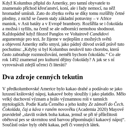
Když Kolumbus připlul do Ameriky, pro tamní obyvatele to
znamenalo příchod křesťanství, koní, ale i řady nemocí, na něž
hromadně umírali. Zato do zbytku světa se díky tomu rozšířily četné
plodiny, z nichž se časem staly základní potraviny – v Africe
maniok, v Asii batáty a v Evropě brambory. Rozšířila se i čokoláda
a možná i syfilis, na čemž se ale odborníci nemohou shodnout.
Každopádně když filozof Panglos ve Voltairově
Candidovi
argumentuje pro tezi, že žijeme v nejlepším z možných světů
a objevení Ameriky mělo smysl, jako pádný důvod uvádí právě tuto
pochutinu: „Kdyby si byl Kolumbus neulovil tuto chorobu, která
často zabraňuje rozmnožování, neměli bychom čokoládu.“ Co ale
rok 1492 znamenal pro kulturní dějiny čokolády? A jak se s ní
vyrovnávali zdejší učenci či literáti?
Dva zdroje cenných tekutin
V předkolumbovské Americe bylo kakao drahé a podávalo se jako
luxusní královský nápoj, kakaové boby sloužily i jako platidlo. Mělo
velký duchovní význam a hrálo významnou roli v tamních
mytologiích. Podle Karla Černého a jeho knihy
Ze zámoří do Čech.
Čokoláda, čaj a káva v raném novověku
(Academia 2020) Mayové
pravidelně „slavili svátek boha kakaa, jemuž se při té příležitosti
obětoval pes se skvrnitou srstí barvou připomínající kakaový nápoj“.
Součástí oslav byly oběti kakaa, peří či vonných látek.