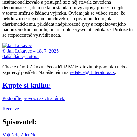
institucionalizovalo a postupně se z něj stávala zavedená
denominace – jde o celkem standardní vývojový proces a nejde
v tomto směru o žádnou výjimku. Ovšem jak se vůbec stane, že
někdo začne obyčejnému člověku, na první pohled nijak
charismatickému, přikládat nadpřirozené rysy a respektovat jeho
nadpozemskou autoritu, ani on úplně vysvětlit nedokáže. Protože to
se stoprocentně vysvětlit nedá.
© Jan Lukavec –
18. 7. 2025
další články autora
Chcete nám k článku něco sdělit? Máte k textu připomínku nebo
zajímavý postřeh? Napište nám na
redakce@iLiteratura.cz
.
Kupte si knihu:
Podpoříte provoz našich stránek.
Recenze
Spisovatel:
Vojtíšek, Zdeněk