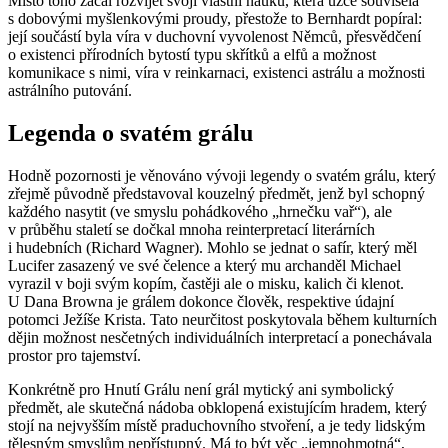
Místo toho začal rozvíjet svoji vlastní nauku, která úzce souvisela
s dobovými myšlenkovými proudy, přestože to Bernhardt popíral:
její součástí byla víra v duchovní vyvolenost Němců, přesvědčení
o existenci přírodních bytostí typu skřítků a elfů a možnost
komunikace s nimi, víra v reinkarnaci, existenci astrálu a možnosti
astrálního putování.
Legenda o svatém grálu
Hodně pozornosti je věnováno vývoji legendy o svatém grálu, který
zřejmě původně představoval kouzelný předmět, jenž byl schopný
každého nasytit (ve smyslu pohádkového „hrnečku vař“), ale
v průběhu staletí se dočkal mnoha reinterpretací literárních
i hudebních (Richard Wagner). Mohlo se jednat o safír, který měl
Lucifer zasazený ve své čelence a který mu archanděl Michael
vyrazil v boji svým kopím, častěji ale o misku, kalich či klenot.
U Dana Browna je grálem dokonce člověk, respektive údajní
potomci Ježíše Krista. Tato neurčitost poskytovala během kulturních
dějin možnost nesčetných individuálních interpretací a ponechávala
prostor pro tajemství.
Konkrétně pro Hnutí Grálu není grál mytický ani symbolický
předmět, ale skutečná nádoba obklopená existujícím hradem, který
stojí na nejvyšším místě praduchovního stvoření, a je tedy lidským
tělesným smyslům nepřístupný. Má to být věc „jemnohmotná“,