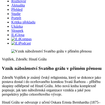
Rozhovor
Aktualita
Přehled
Studie
Portrét
Kritika překladu
Ukázka
Sloupek
ILiGlosa
Vojtíšek, Zdeněk: Hnutí Grálu
Vznik náboženství Svatého grálu v přímém přenosu
Zdeněk Vojtíšek je známý český religionista, který se dokonce jako
postava dostal i do oceňovaného komiksu Svatá Barbora – příběhu
skupiny odštěpené od Hnutí Grálu. Jeho nová kniha komplexně
popisuje, jak tato náboženská organizace vznikla a jaké jsou
perspektivy jejího celosvětového vývoje.
Hnutí Grálu se odvozuje z učení Oskara Ernsta Bernhardta (1875–