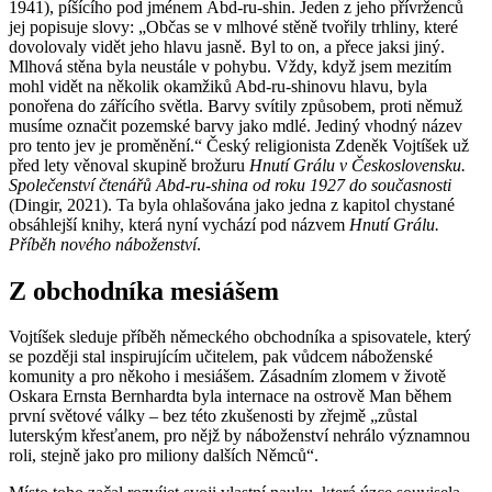
1941), píšícího pod jménem Abd-ru-shin. Jeden z jeho přívrženců
jej popisuje slovy: „Občas se v mlhové stěně tvořily trhliny, které
dovolovaly vidět jeho hlavu jasně. Byl to on, a přece jaksi jiný.
Mlhová stěna byla neustále v pohybu. Vždy, když jsem mezitím
mohl vidět na několik okamžiků Abd-ru-shinovu hlavu, byla
ponořena do zářícího světla. Barvy svítily způsobem, proti němuž
musíme označit pozemské barvy jako mdlé. Jediný vhodný název
pro tento jev je proměnění.“ Český religionista Zdeněk Vojtíšek už
před lety věnoval skupině brožuru
Hnutí Grálu v Československu.
Společenství čtenářů Abd-ru-shina od roku 1927 do současnosti
(Dingir, 2021). Ta byla ohlašována jako jedna z kapitol chystané
obsáhlejší knihy, která nyní vychází pod názvem
Hnutí Grálu.
Příběh nového náboženství
.
Z obchodníka mesiášem
Vojtíšek sleduje příběh německého obchodníka a spisovatele, který
se později stal inspirujícím učitelem, pak vůdcem náboženské
komunity a pro někoho i mesiášem. Zásadním zlomem v životě
Oskara Ernsta Bernhardta byla internace na ostrově Man během
první světové války – bez této zkušenosti by zřejmě „zůstal
luterským křesťanem, pro nějž by náboženství nehrálo významnou
roli, stejně jako pro miliony dalších Němců“.