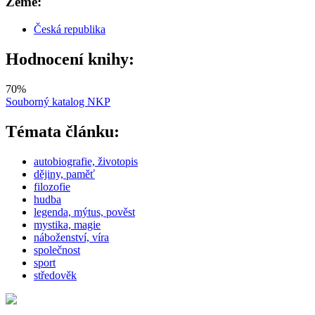
Země:
Česká republika
Hodnocení knihy:
70
%
Souborný katalog NKP
Témata článku:
autobiografie, životopis
dějiny, paměť
filozofie
hudba
legenda, mýtus, pověst
mystika, magie
náboženství, víra
společnost
sport
středověk