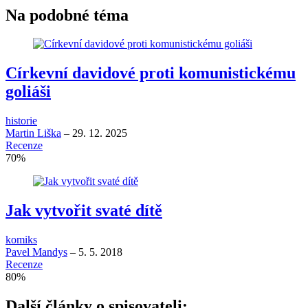
Na podobné téma
Církevní davidové proti komunistickému
goliáši
historie
Martin Liška
–
29. 12. 2025
Recenze
70
%
Jak vytvořit svaté dítě
komiks
Pavel Mandys
–
5. 5. 2018
Recenze
80
%
Další články o spisovateli: