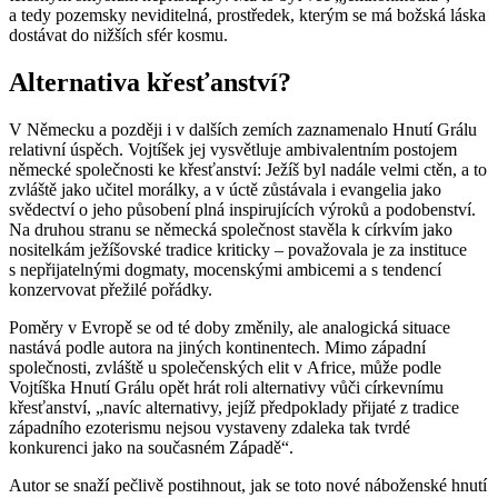
a tedy pozemsky neviditelná, prostředek, kterým se má božská láska
dostávat do nižších sfér kosmu.
Alternativa křesťanství?
V Německu a později i v dalších zemích zaznamenalo Hnutí Grálu
relativní úspěch. Vojtíšek jej vysvětluje ambivalentním postojem
německé společnosti ke křesťanství: Ježíš byl nadále velmi ctěn, a to
zvláště jako učitel morálky, a v úctě zůstávala i evangelia jako
svědectví o jeho působení plná inspirujících výroků a podobenství.
Na druhou stranu se německá společnost stavěla k církvím jako
nositelkám ježíšovské tradice kriticky – považovala je za instituce
s nepřijatelnými dogmaty, mocenskými ambicemi a s tendencí
konzervovat přežilé pořádky.
Poměry v Evropě se od té doby změnily, ale analogická situace
nastává podle autora na jiných kontinentech. Mimo západní
společnosti, zvláště u společenských elit v Africe, může podle
Vojtíška Hnutí Grálu opět hrát roli alternativy vůči církevnímu
křesťanství, „navíc alternativy, jejíž předpoklady přijaté z tradice
západního ezoterismu nejsou vystaveny zdaleka tak tvrdé
konkurenci jako na současném Západě“.
Autor se snaží pečlivě postihnout, jak se toto nové náboženské hnutí