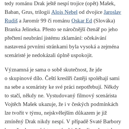
tedy románu
Drak ještě nespí
trojice (opět) Mašek,
Baban, Grus, trilogii
Alois Nebel
od dvojice
Jaroslav
Rudiš
a Jaromír 99 či románu
Oskar Ed
(Slováka)
Branka Jelineka. Přesto se náročnější čtenář po jeho
přečtení neubrání jistému zklamání: očekávání
nastavená prvními stránkami byla vysoká a zejména
scenáristé je nedokázali úplně uspokojit.
Významná je sama o sobě skutečnost, že jde
o skupinové dílo. Čeští kreslíři častěji spoléhají sami
na sebe a scenáristy ke své práci nepotřebují. Někdy
to stačí, někdy ne. Vystudovaný filmový scenárista
Vojtěch Mašek ukazuje, že i v českých podmínkách
lze tvořit v týmu, nejskvělejším důkazem je již
zmíněný
Drak nikdy nespí
. V případě
Svaté Barbory