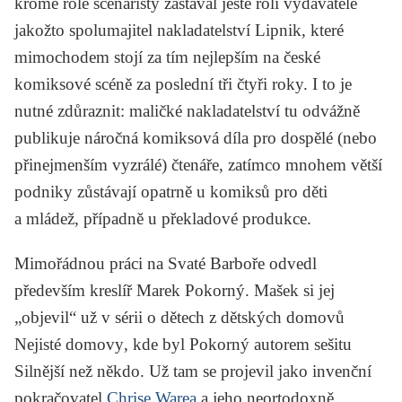
kromě role scenáristy zastával ještě roli vydavatele
jakožto spolumajitel nakladatelství Lipnik, které
mimochodem stojí za tím nejlepším na české
komiksové scéně za poslední tři čtyři roky. I to je
nutné zdůraznit: maličké nakladatelství tu odvážně
publikuje náročná komiksová díla pro dospělé (nebo
přinejmenším vyzrálé) čtenáře, zatímco mnohem větší
podniky zůstávají opatrně u komiksů pro děti
a mládež, případně u překladové produkce.
Mimořádnou práci na
Svaté Barboře
odvedl
především kreslíř Marek Pokorný. Mašek si jej
„objevil“ už v sérii o dětech z dětských domovů
Nejisté domovy
, kde byl Pokorný autorem sešitu
Silnější než někdo
. Už tam se projevil jako invenční
pokračovatel
Chrise Warea
a jeho neortodoxně