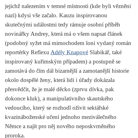
jejichž nalezením v temné místnosti (kde byli vězněni
nazí) kdysi vše začalo. Kauzu inspirovanou
skutečnými událostmi tedy rámuje osobní příběh
novinářky Andrey, která má o všem napsat článek
(podobný syžet má mimochodem loni vydaný román
reportérky
Reflexu
Adély Knapové
Slabikář
, také
inspirovaný kuřimským případem) a postupně se
zamotává do čím dál bizarnější a zamotanější historie
okolo dospělé ženy, která lidi i úřady dokázala
přesvědčit, že je malé děcko (zprvu dívka, pak
dokonce kluk), a manipulativního skautského
vedoucího, který se rozhodl oživit sektářské
kvazináboženské učení jednoho meziválečného
Němce a najít pro něj nového neposkvrněného
proroka.