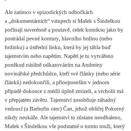
Ale zatímco v epizodických odbočkách
a „dokumentárních“ vstupech si Mašek s Šindelkou
počínají suverénně a poutavě, celek komiksu jako by
postrádal pevné kontury, hlavního hrdinu (nebo
hrdinku) a ústřední linku, která by jej táhla buď
tajemstvím nebo napětím. Napětí je tu vytvářeno
poněkud násilně odkazováním na Andreiny
novinářské předchůdce, kteří své články (nebo série
článků) nedokončili, a přinejmenším v jednom
případě dokonce z médií úplně zmizeli, a vrcholit má
v přepjatém závěru. Tajemství zosobňuje záhadný
vedoucí (a Barbořin otec) Čan, jehož obličej Pokorný
nikdy neukáže. Ale tajemství tu zůstane neodhaleno,
Mašek s Šindelkou vše podstatné o tomto muži, který