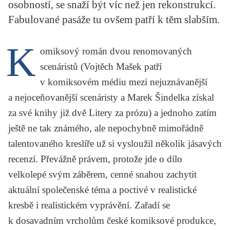
osobností, se snaží být víc než jen rekonstrukcí.
KRITIKA PŘEKLADU
Fabulované pasáže tu ovšem patří k těm slabším.
UKÁZKA
K
omiksový román dvou renomovaných
SLOUPEK
scenáristů (Vojtěch Mašek patří
ILIGLOSA
v komiksovém médiu mezi nejuznávanější
a nejoceňovanější scenáristy a Marek Šindelka získal
za své knihy již dvě Litery za prózu) a jednoho zatím
ještě ne tak známého, ale nepochybně mimořádně
talentovaného kreslíře už si vysloužil několik jásavých
recenzí. Převážně právem, protože jde o dílo
velkolepé svým záběrem, cenné snahou zachytit
aktuální společenské téma a poctivé v realistické
kresbě i realistickém vyprávění. Zařadí se
k dosavadním vrcholům české komiksové produkce,