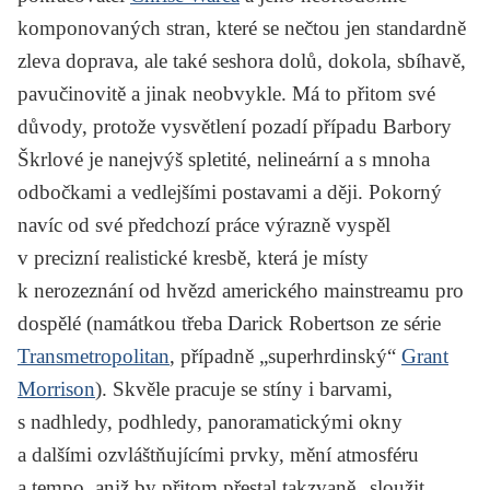
komponovaných stran, které se nečtou jen standardně
zleva doprava, ale také seshora dolů, dokola, sbíhavě,
pavučinovitě a jinak neobvykle. Má to přitom své
důvody, protože vysvětlení pozadí případu Barbory
Škrlové je nanejvýš spletité, nelineární a s mnoha
odbočkami a vedlejšími postavami a ději. Pokorný
navíc od své předchozí práce výrazně vyspěl
v precizní realistické kresbě, která je místy
k nerozeznání od hvězd amerického mainstreamu pro
dospělé (namátkou třeba Darick Robertson ze série
Transmetropolitan
, případně „superhrdinský“
Grant
Morrison
). Skvěle pracuje se stíny i barvami,
s nadhledy, podhledy, panoramatickými okny
a dalšími ozvláštňujícími prvky, mění atmosféru
a tempo, aniž by přitom přestal takzvaně „sloužit