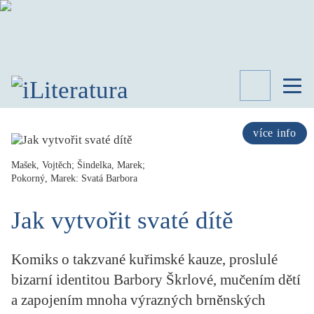
TÉMATA
RECENZE
více info
ROZHOVOR
SPISOVATELÉ
Mašek, Vojtěch; Šindelka, Marek;
Pokorný, Marek: Svatá Barbora
AKTUALITA
KNIHY
Jak vytvořit svaté dítě
PŘEHLED
LITERATURY
Komiks o takzvané kuřimské kauze, proslulé
STUDIE
KATEGORIE
bizarní identitou Barbory Škrlové, mučením dětí
PORTRÉT
a zapojením mnoha výrazných brněnských