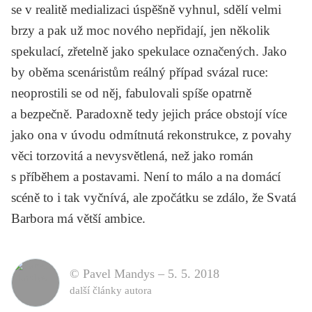
se v realitě medializaci úspěšně vyhnul, sdělí velmi
brzy a pak už moc nového nepřidají, jen několik
spekulací, zřetelně jako spekulace označených. Jako
by oběma scenáristům reálný případ svázal ruce:
neoprostili se od něj, fabulovali spíše opatrně
a bezpečně. Paradoxně tedy jejich práce obstojí více
jako ona v úvodu odmítnutá rekonstrukce, z povahy
věci torzovitá a nevysvětlená, než jako román
s příběhem a postavami. Není to málo a na domácí
scéně to i tak vyčnívá, ale zpočátku se zdálo, že
Svatá
Barbora
má větší ambice.
© Pavel Mandys –
5. 5. 2018
další články autora