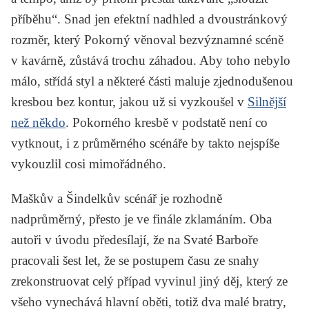
příběhu“. Snad jen efektní nadhled a dvoustránkový
rozměr, který Pokorný věnoval bezvýznamné scéně
v kavárně, zůstává trochu záhadou. Aby toho nebylo
málo, střídá styl a některé části maluje zjednodušenou
kresbou bez kontur, jakou už si vyzkoušel v
Silnější
než někdo
. Pokorného kresbě v podstatě není co
vytknout, i z průměrného scénáře by takto nejspíše
vykouzlil cosi mimořádného.
Maškův a Šindelkův scénář je rozhodně
nadprůměrný, přesto je ve finále zklamáním. Oba
autoři v úvodu předesílají, že na
Svaté Barboře
pracovali šest let, že se postupem času ze snahy
zrekonstruovat celý případ vyvinul jiný děj, který ze
všeho vynechává hlavní oběti, totiž dva malé bratry,