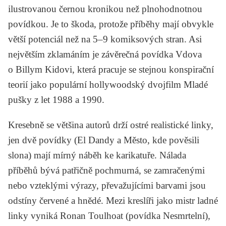
ilustrovanou černou kronikou než plnohodnotnou
povídkou. Je to škoda, protože příběhy mají obvykle
větší potenciál než na 5–9 komiksových stran. Asi
největším zklamáním je závěrečná povídka
Vdova
o Billym Kidovi, která pracuje se stejnou konspirační
teorií jako populární hollywoodský dvojfilm
Mladé
pušky
z let 1988 a 1990.
Kresebně se většina autorů drží ostré realistické linky,
jen dvě povídky (
El Dandy
a
Město, kde pověsili
slona
) mají mírný náběh ke karikatuře. Nálada
příběhů bývá patřičně pochmurná, se zamračenými
nebo vzteklými výrazy, převažujícími barvami jsou
odstíny červené a hnědé. Mezi kreslíři jako mistr ladné
linky vyniká Ronan Toulhoat (povídka
Nesmrtelní
),