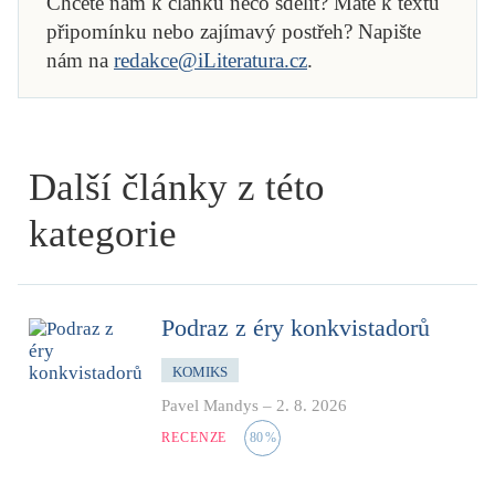
Chcete nám k článku něco sdělit? Máte k textu
připomínku nebo zajímavý postřeh? Napište
nám na
redakce@iLiteratura.cz
.
Další články z této
kategorie
Podraz z éry konkvistadorů
KOMIKS
Pavel Mandys
–
2. 8. 2026
RECENZE
80
%