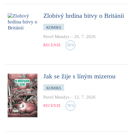
Zlobivý hrdina bitvy o Británii
KOMIKS
Pavel Mandys
–
26. 7. 2026
RECENZE
50
%
Jak se žije s líným mizerou
KOMIKS
Pavel Mandys
–
12. 7. 2026
RECENZE
70
%