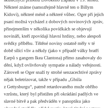
Některé známe (samozřejmě hlavně ten o Billym
Kidovi), některé méně a některé vůbec. Oger při jejich
psaní možná vycházel z dobových novinových zpráv,
přinejmenším v několika povídkách se objevují
novináři, kteří zpovídají hlavní hrdiny, nebo alespoň
svědky příběhu. Tištěné noviny ostatně měly v té
době sílící vliv a někdy (jako v případě války bratří
Earpů s gangem Ikea Clantona) přímo zasahovaly do
dění, když ovlivňovaly sympatie a nálady veřejnosti.
Zároveň se Oger snaží ty strohé senzacechtivé zprávy
nějak beletrizovat, takže v případu „Ghúla
z Gettysburgu“, patrně retardovaného muže obřího
vzrůstu, který byl přistižen při okrádání padlých ve
slavné bitvě a pak předváděn v panoptiku jako