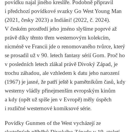
povídku najal jiného kreslíře. Podobně připravil
i předchozí povídkové svazky
Go West Young Man
(2021, česky 2023) a
Indiáni!
(2022, č. 2024).
V českém prostředí jeho jméno slyšíme poprvé až
právě díky těmto třem westernovým kolekcím,
nicméně ve Francii jde o renomovaného tvůrce, který
se prosadil už v 90. letech fantasy sérií
Gorn
. Proč ho
v posledních letech zlákal právě Divoký Západ, je
trochu záhadou, ale vzhledem k datu jeho narození
(1967) je jasné, že patří ještě k pamětníkům časů, kdy
westerny vládly přinejmenším evropským kinům
a kdy (opět už spíše jen v Evropě) měly úspěch
i rozličné westernové komiksové série.
Povídky
Gunmen of the West
vycházejí ze
skutečných příběhů Divokého Západu v 19. století.