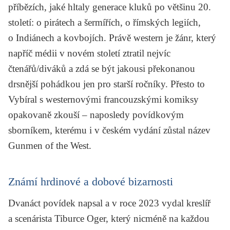
příbězích, jaké hltaly generace kluků po většinu 20.
století: o pirátech a šermířích, o římských legiích,
o Indiánech a kovbojích. Právě western je žánr, který
napříč médii v novém století ztratil nejvíc
čtenářů/diváků a zdá se být jakousi překonanou
drsnější pohádkou jen pro starší ročníky. Přesto to
Vybíral s westernovými francouzskými komiksy
opakovaně zkouší – naposledy povídkovým
sborníkem, kterému i v českém vydání zůstal název
Gunmen of the West
.
Známí hrdinové a dobové bizarnosti
Dvanáct povídek napsal a v roce 2023 vydal kreslíř
a scenárista Tiburce Oger, který nicméně na každou