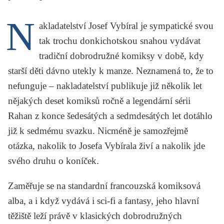
KRITIKA PŘEKLADU
N
akladatelství Josef Vybíral je sympatické svou
UKÁZKA
tak trochu donkichotskou snahou vydávat
SLOUPEK
tradiční dobrodružné komiksy v době, kdy
starší děti dávno utekly k manze. Neznamená to, že to
ILIGLOSA
nefunguje – nakladatelství publikuje již několik let
nějakých deset komiksů ročně a legendární sérii
Rahan
z konce šedesátých a sedmdesátých let dotáhlo
již k sedmému svazku. Nicméně je samozřejmě
otázka, nakolik to Josefa Vybírala živí a nakolik jde
svého druhu o koníček.
Zaměřuje se na standardní francouzská komiksová
alba, a i když vydává i sci-fi a fantasy, jeho hlavní
těžiště leží právě v klasických dobrodružných