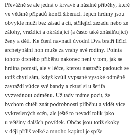
Převážně se ale jedná o krvavé a násilné příběhy, které
ve většině případů končí šibenicí. Jejich hrdiny jsou
obvykle muži bez zásad a cti, střílející zezadu nebo ze
zálohy, vraždící a okrádající (a často také znásilňující)
ženy a děti. Ke čtení navnadí úvodní
Dva bratři
líčící
archetypální hon muže za vrahy své rodiny. Pointa
tohoto drsného příběhu nakonec není v tom, jak se
hrdina pomstí, ale v léčce, kterou nastraží: padouch se
totiž chytí sám, když kvůli vypsané vysoké odměně
zavraždí vůdce své bandy a zkusí si u šerifa
vyzvednout odměnu. Už tady máme pocit, že
bychom chtěli znát podrobnosti příběhu a vidět více
vykreslených scén, ale ještě to nevadí tolik jako
u většiny dalších povídek. Občas jsou totiž skoky
v ději příliš velké a mnoho kapitol je spíše