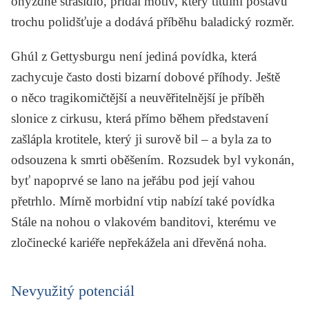
ohyzdné strašidlo, přidal motiv, který titulní postavu
trochu polidšťuje a dodává příběhu baladický rozměr.
Ghúl z Gettysburgu
není jediná povídka, která
zachycuje často dosti bizarní dobové příhody. Ještě
o něco tragikomičtější a neuvěřitelnější je příběh
slonice z cirkusu, která přímo během představení
zašlápla krotitele, který ji surově bil – a byla za to
odsouzena k smrti oběšením. Rozsudek byl vykonán,
byť napoprvé se lano na jeřábu pod její vahou
přetrhlo. Mírně morbidní vtip nabízí také povídka
Stále na nohou
o vlakovém banditovi, kterému ve
zločinecké kariéře nepřekážela ani dřevěná noha.
Nevyužitý potenciál