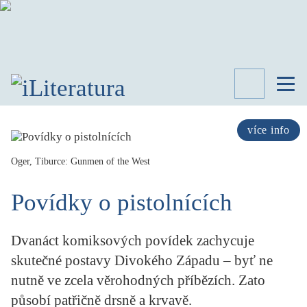
TÉMATA
RECENZE
více info
ROZHOVOR
SPISOVATELÉ
Oger, Tiburce: Gunmen of the West
AKTUALITA
Povídky o pistolnících
KNIHY
PŘEHLED
LITERATURY
Dvanáct komiksových povídek zachycuje
STUDIE
skutečné postavy Divokého Západu – byť ne
KATEGORIE
nutně ve zcela věrohodných příbězích. Zato
PORTRÉT
působí patřičně drsně a krvavě.