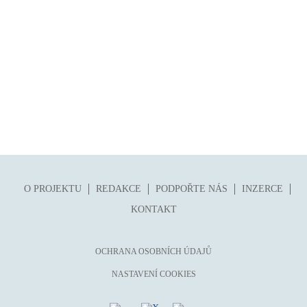
O PROJEKTU
REDAKCE
PODPOŘTE NÁS
INZERCE
KONTAKT
OCHRANA OSOBNÍCH ÚDAJŮ
NASTAVENÍ COOKIES