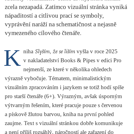
KRITIKA PŘEKLADU
zcela nezapadá. Zatímco vizuální stránka vyniká
nápaditostí a citlivou prací se symboly,
UKÁZKA
vyprávění naráží na schematičnost a nejasně
vymezeného cílového čtenáře.
SLOUPEK
ILIGLOSA
K
niha
Slyším, že se liším
vyšla v roce 2025
v nakladatelství Books & Pipes v edici Pro
nejmenší, ze které v několika ohledech
výrazně vybočuje. Tématem, minimalistickým
vizuálním zpracováním i jazykem se totiž hodí spíše
pro starší čtenáře (6+). Výrazným, avšak úsporným
výtvarným řešením, které pracuje pouze s červenou
a pískově žlutou barvou, kniha na první pohled
zaujme. Text s vizuální stránkou dobře komunikuje
a není příliš rozsáhlý, náročností ale zařazení do