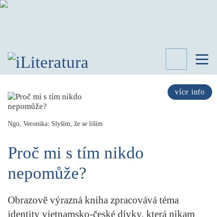
TÉMATA
RECENZE
více info
ROZHOVOR
SPISOVATELÉ
Ngo, Veronika: Slyším, že se liším
AKTUALITA
KNIHY
Proč mi s tím nikdo
PŘEHLED
LITERATURY
nepomůže?
STUDIE
KATEGORIE
Obrazově výrazná kniha zpracovává téma
PORTRÉT
identity vietnamsko-české dívky, která nikam