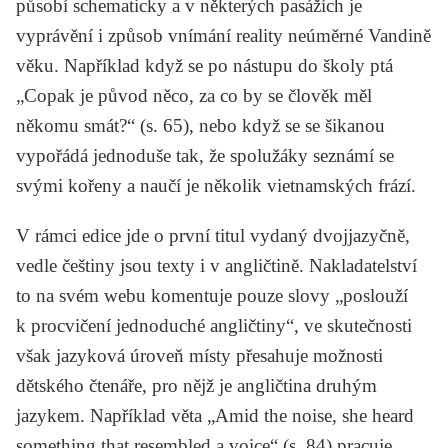
působí schematicky a v některých pasážích je
vyprávění i způsob vnímání reality neúměrné Vandině
věku. Například když se po nástupu do školy ptá
„Copak je původ něco, za co by se člověk měl
někomu smát?“ (s. 65), nebo když se se šikanou
vypořádá jednoduše tak, že spolužáky seznámí se
svými kořeny a naučí je několik vietnamských frází.
V rámci edice jde o první titul vydaný dvojjazyčně,
vedle češtiny jsou texty i v angličtině. Nakladatelství
to na svém webu komentuje pouze slovy „poslouží
k procvičení jednoduché angličtiny“, ve skutečnosti
však jazyková úroveň místy přesahuje možnosti
dětského čtenáře, pro nějž je angličtina druhým
jazykem. Například věta „Amid the noise, she heard
something that resembled a voice“ (s. 84) pracuje