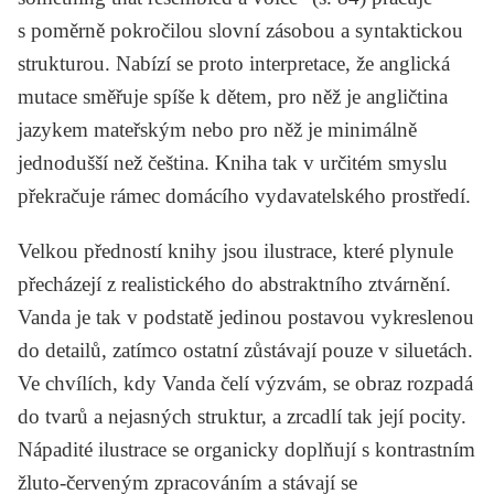
s poměrně pokročilou slovní zásobou a syntaktickou
strukturou. Nabízí se proto interpretace, že anglická
mutace směřuje spíše k dětem, pro něž je angličtina
jazykem mateřským nebo pro něž je minimálně
jednodušší než čeština. Kniha tak v určitém smyslu
překračuje rámec domácího vydavatelského prostředí.
Velkou předností knihy jsou ilustrace, které plynule
přecházejí z realistického do abstraktního ztvárnění.
Vanda je tak v podstatě jedinou postavou vykreslenou
do detailů, zatímco ostatní zůstávají pouze v siluetách.
Ve chvílích, kdy Vanda čelí výzvám, se obraz rozpadá
do tvarů a nejasných struktur, a zrcadlí tak její pocity.
Nápadité ilustrace se organicky doplňují s kontrastním
žluto-červeným zpracováním a stávají se