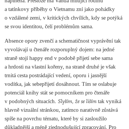
naplněná. Přestože má Vanda milující rodinu
a tatínkovy příběhy o Vietnamu zní jako pohádky
o vzdálené zemi, v kritických chvílích, kdy se potýká
se svou identitou, čelí problémům sama.
Absence opory zvenčí a schematičnost vyprávění tak
vyvolávají u čtenáře rozporuplný dojem: na jedné
straně stojí happy end v podobě přijetí sebe sama
a hrdosti na vlastní kořeny, na straně druhé je však
trnitá cesta postrádající vedení, oporu i jasnější
vodítka, jak sebepřijetí dosáhnout. Tím se oslabuje
potenciál knihy stát se pomocníkem pro čtenáře
v podobných situacích.
Slyším, že se liším
tak vyniká
hlavně vizuální stránkou, zatímco narativně zůstává
spíše na povrchu tématu, které by si zasloužilo
důkladnější a méně zjednodušující zpracování. Pro