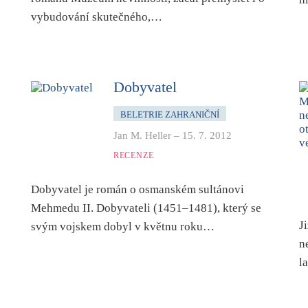
vybudování skutečného,…
Dobyvatel
BELETRIE ZAHRANIČNÍ
Jan M. Heller
–
15. 7. 2012
RECENZE
Dobyvatel je román o osmanském sultánovi
Mehmedu II. Dobyvateli (1451–1481), který se
J
svým vojskem dobyl v květnu roku…
n
l