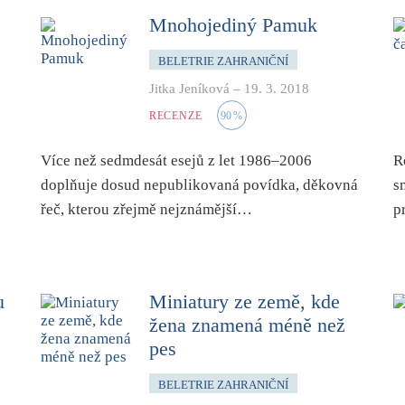
Mnohojediný Pamuk
BELETRIE ZAHRANIČNÍ
Jitka Jeníková
–
19. 3. 2018
RECENZE
90
%
Více než sedmdesát esejů z let 1986–2006
R
doplňuje dosud nepublikovaná povídka, děkovná
s
řeč, kterou zřejmě nejznámější…
p
u
Miniatury ze země, kde
žena znamená méně než
pes
BELETRIE ZAHRANIČNÍ