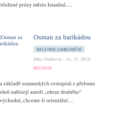
řeložené prózy město Istanbul.…
Osman za barikádou
BELETRIE ZAHRANIČNÍ
Jitka Jeníková
–
11. 11. 2019
RECENZE
a základě osmanských cestopisů z přelomu
toletí nabízejí autoři „obraz druhého“
 východní, chceme-li orientální…