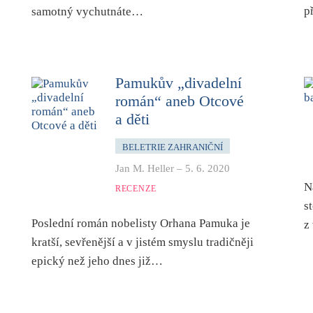
p
samotný vychutnáte…
Pamukův „divadelní
román“ aneb Otcové
a děti
BELETRIE ZAHRANIČNÍ
Jan M. Heller
–
5. 6. 2020
N
RECENZE
s
Poslední román nobelisty Orhana Pamuka je
z
kratší, sevřenější a v jistém smyslu tradičněji
epický než jeho dnes již…