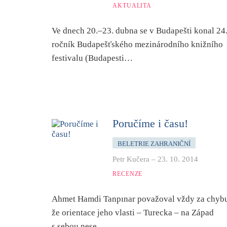
AKTUALITA
Ve dnech 20.–23. dubna se v Budapešti konal 24
ročník Budapešťského mezinárodního knižního
festivalu (Budapesti…
Poručíme i času!
BELETRIE ZAHRANIČNÍ
Petr Kučera
–
23. 10. 2014
RECENZE
Ahmet Hamdi Tanpınar považoval vždy za chyb
že orientace jeho vlasti – Turecka – na Západ
s sebou nese…