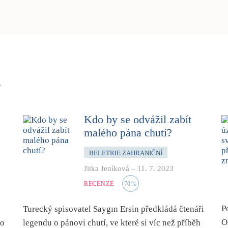
a
Kdo by se odvážil zabít
malého pána chutí?
BELETRIE ZAHRANIČNÍ
Jitka Jeníková
–
11. 7. 2023
RECENZE
70
%
P
Turecký spisovatel Saygın Ersin předkládá čtenáři
O
do
legendu o pánovi chutí, ve které si víc než příběh