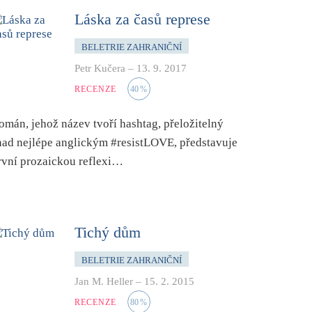
Láska za časů represe
BELETRIE ZAHRANIČNÍ
Petr Kučera
–
13. 9. 2017
RECENZE
40
%
omán, jehož název tvoří hashtag, přeložitelný
nad nejlépe anglickým #resistLOVE, představuje
rvní prozaickou reflexi…
Tichý dům
BELETRIE ZAHRANIČNÍ
Jan M. Heller
–
15. 2. 2015
RECENZE
80
%