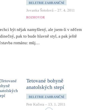
BELETRIE ZAHRANIČNÍ
Jovanka Šotolová
–
27. 4. 2011
ROZHOVOR
echci být nějak namyšlený, ale jsem-li v něčem
edinečný, pak to bude hlavně styl, a pak ještě
ýstavba románu: můj…
Tetované bohyně
anatolských stepí
BELETRIE ZAHRANIČNÍ
Petr Kučera
–
13. 1. 2011