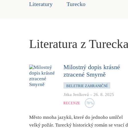
Literatury
Turecko
Literatura z Tureck
Milostný dopis krásné
ztracené Smyrně
BELETRIE ZAHRANIČNÍ
Jitka Jeníková
–
26. 8. 2025
RECENZE
70
%
Město mnoha jazyků, které do jednoho umlčel
velký požár. Turecký historický román se vrací 