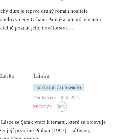
ichý dům je teprve druhý román nositele
obelovy ceny Orhana Pamuka, ale už je v něm
řetelně poznat jeho novátorství.…
Láska
BELETRIE ZAHRANIČNÍ
Petr Kučera
–
8. 6. 2013
RECENZE
60
%
 Lásce se Şafak vrací k tématu, které se objevuje
iž v její prvotině Pinhan (1997) – súfismu,
ystickému proudu…