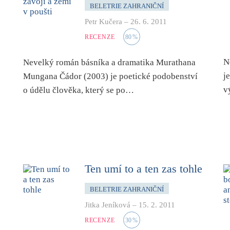
BELETRIE ZAHRANIČNÍ
Petr Kučera
–
26. 6. 2011
RECENZE
80
%
N
Nevelký román básníka a dramatika Murathana
j
Mungana Čádor (2003) je poetické podobenství
v
o údělu člověka, který se po…
Ten umí to a ten zas tohle
BELETRIE ZAHRANIČNÍ
Jitka Jeníková
–
15. 2. 2011
RECENZE
30
%