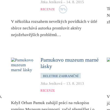
Jitka Jeníková
–
14. 8. 2015
T
RECENZE
70
%
.
N
V několika rozsahem nevelkých povídkách v útlé
z
sbírce nechává autorka promluvit aktéry
nejožehavějších problémů…
Pamukovo muzeum marné
lásky
BELETRIE ZAHRANIČNÍ
Jitka Jeníková
–
13. 8. 2013
RECENZE
u,
V
Když Orhan Pamuk zahájil práci na rukopisu
j
románu Muzeum nevinnosti, začal přemýšlet i o
m