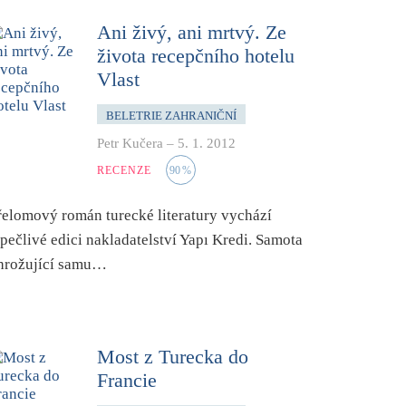
Ani živý, ani mrtvý. Ze
života recepčního hotelu
Vlast
BELETRIE ZAHRANIČNÍ
Petr Kučera
–
5. 1. 2012
RECENZE
90
%
řelomový román turecké literatury vychází
 pečlivé edici nakladatelství Yapı Kredi. Samota
hrožující samu…
Most z Turecka do
Francie