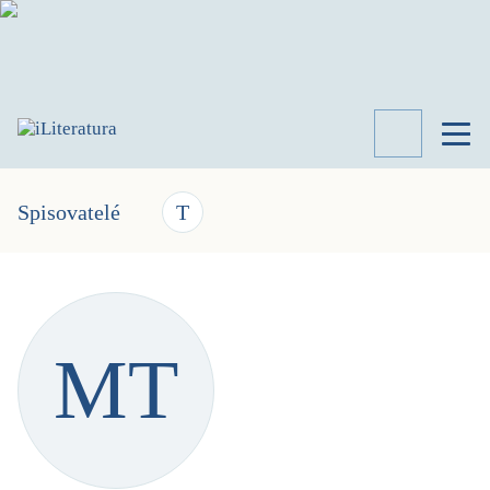
TÉMATA
RECENZE
Spisovatelé
T
ROZHOVOR
SPISOVATELÉ
AKTUALITA
KNIHY
MT
PŘEHLED
LITERATURY
STUDIE
KATEGORIE
PORTRÉT