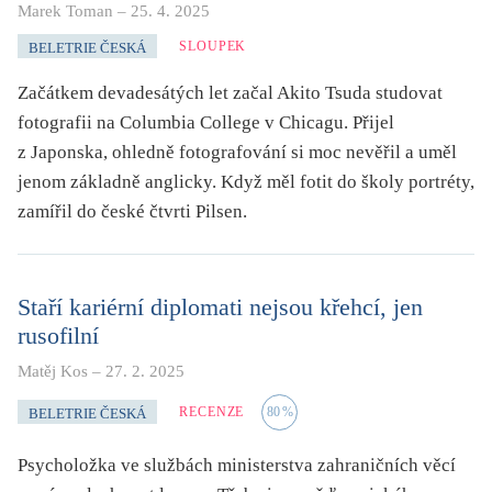
Marek Toman
–
25. 4. 2025
SLOUPEK
BELETRIE ČESKÁ
Začátkem devadesátých let začal Akito Tsuda studovat
fotografii na Columbia College v Chicagu. Přijel
z Japonska, ohledně fotografování si moc nevěřil a uměl
jenom základně anglicky. Když měl fotit do školy portréty,
zamířil do české čtvrti Pilsen.
Staří kariérní diplomati nejsou křehcí, jen
rusofilní
Matěj Kos
–
27. 2. 2025
RECENZE
80
%
BELETRIE ČESKÁ
Psycholožka ve službách ministerstva zahraničních věcí