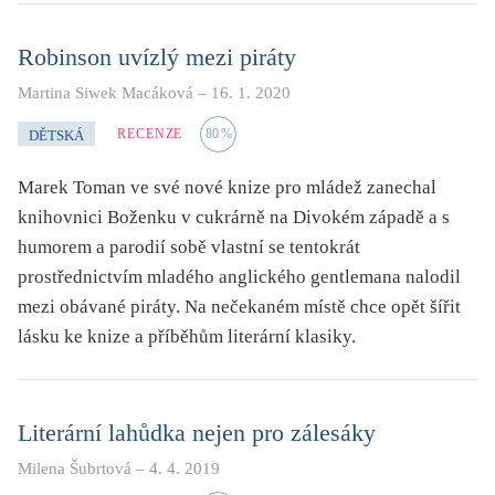
Robinson uvízlý mezi piráty
Martina Siwek Macáková
–
16. 1. 2020
RECENZE
80
%
DĚTSKÁ
Marek Toman ve své nové knize pro mládež zanechal
knihovnici Boženku v cukrárně na Divokém západě a s
humorem a parodií sobě vlastní se tentokrát
prostřednictvím mladého anglického gentlemana nalodil
mezi obávané piráty. Na nečekaném místě chce opět šířit
lásku ke knize a příběhům literární klasiky.
Literární lahůdka nejen pro zálesáky
Milena Šubrtová
–
4. 4. 2019