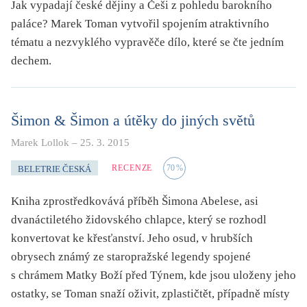
Jak vypadají české dějiny a Češi z pohledu barokního
paláce? Marek Toman vytvořil spojením atraktivního
tématu a nezvyklého vypravěče dílo, které se čte jedním
dechem.
Šimon & Šimon a útěky do jiných světů
Marek Lollok
–
25. 3. 2015
RECENZE
70
%
BELETRIE ČESKÁ
Kniha zprostředkovává příběh Šimona Abelese, asi
dvanáctiletého židovského chlapce, který se rozhodl
konvertovat ke křesťanství. Jeho osud, v hrubších
obrysech známý ze staropražské legendy spojené
s chrámem Matky Boží před Týnem, kde jsou uloženy jeho
ostatky, se Toman snaží oživit, zplastičtět, případně místy