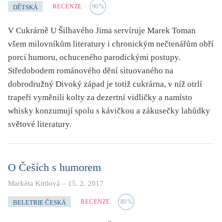
RECENZE
90
%
DĚTSKÁ
V Cukrárně U Šilhavého Jima servíruje Marek Toman
všem milovníkům literatury i chronickým nečtenářům obří
porci humoru, ochuceného parodickými postupy.
Středobodem románového dění situovaného na
dobrodružný Divoký západ je totiž cukrárna, v níž otrlí
trapeři vyměnili kolty za dezertní vidličky a namísto
whisky konzumují spolu s kávičkou a zákusečky lahůdky
světové literatury.
O Češích s humorem
Markéta Kittlová
–
15. 2. 2017
RECENZE
80
%
BELETRIE ČESKÁ