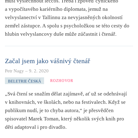
musí vyslechnout leccos. Třeba i zpověď cynického
a vypočítavého kariérního diplomata, jemuž na
velvyslanectví v Tallinnu za nevyjasněných okolností
zemřel zástupce. A spolu s psycholožkou se této cesty do
hlubin velvyslancovy duše může zúčastnit i čtenář.
Začal jsem jako vášnivý čtenář
Petr Nagy
–
9. 2. 2020
ROZHOVOR
BELETRIE ČESKÁ
„Svá čtení se snažím dělat zajímavě, ať už se odehrávají
v knihovnách, ve školách, nebo na festivalech. Když se
publikum nudí, je to chyba autora,“ je přesvědčen
spisovatel Marek Toman, který několik svých knih pro
děti adaptoval i pro divadlo.