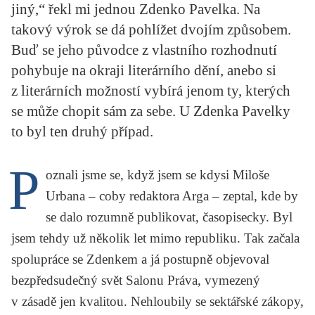
jiný,“ řekl mi jednou Zdenko Pavelka. Na
KRITIKA PŘEKLADU
takový výrok se dá pohlížet dvojím způsobem.
UKÁZKA
Buď se jeho původce z vlastního rozhodnutí
pohybuje na okraji literárního dění, anebo si
SLOUPEK
z literárních možností vybírá jenom ty, kterých
ILIGLOSA
se může chopit sám za sebe. U Zdenka Pavelky
to byl ten druhý případ.
P
oznali jsme se, když jsem se kdysi Miloše
Urbana – coby redaktora Arga – zeptal, kde by
se dalo rozumně publikovat, časopisecky. Byl
jsem tehdy už několik let mimo republiku. Tak začala
spolupráce se Zdenkem a já postupně objevoval
bezpředsudečný svět
Salonu Práva
, vymezený
v zásadě jen kvalitou. Nehloubily se sektářské zákopy,