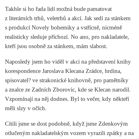
Takhle si ho řada lidí možná bude pamatovat
z literárních trhů, veletrhů a akcí. Jak sedí za stánkem
s produkcí Novely bohemiky a vstřícně, nicméně
realisticky sleduje příchozí. No ano, pro nakladatele,
kteří jsou osobně za stánkem, mám slabost.
Naposledy jsem ho viděl v akci na představení knihy
korespondence Jaroslava Klecana
Zrádce, hrdina,
spisovatel?
ve strakonické knihovně, pro pamětníky
a znalce ze Zadních Zborovic, kde se Klecan narodil.
Vzpomínají na něj dodnes. Byl to večer, kdy někteří
měli slzy v očích.
Cítili jsme se dost podobně, když jsme Zdenkovým
otlučeným nakladatelským vozem vyrazili zpátky a na