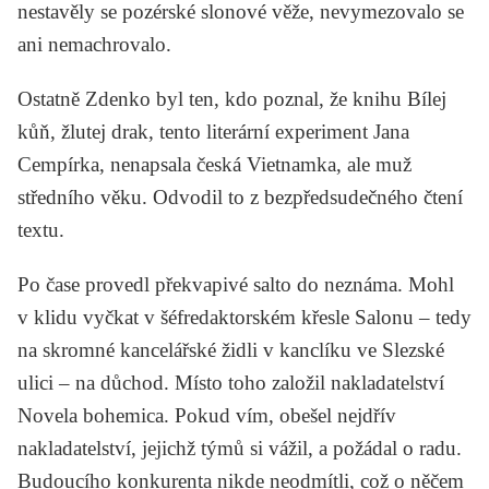
nestavěly se pozérské slonové věže, nevymezovalo se
ani nemachrovalo.
Ostatně Zdenko byl ten, kdo poznal, že knihu
Bílej
kůň, žlutej drak
, tento literární experiment Jana
Cempírka, nenapsala česká Vietnamka, ale muž
středního věku. Odvodil to z bezpředsudečného čtení
textu.
Po čase provedl překvapivé salto do neznáma. Mohl
v klidu vyčkat v šéfredaktorském křesle Salonu – tedy
na skromné kancelářské židli v kanclíku ve Slezské
ulici – na důchod. Místo toho založil nakladatelství
Novela bohemica. Pokud vím, obešel nejdřív
nakladatelství, jejichž týmů si vážil, a požádal o radu.
Budoucího konkurenta nikde neodmítli, což o něčem