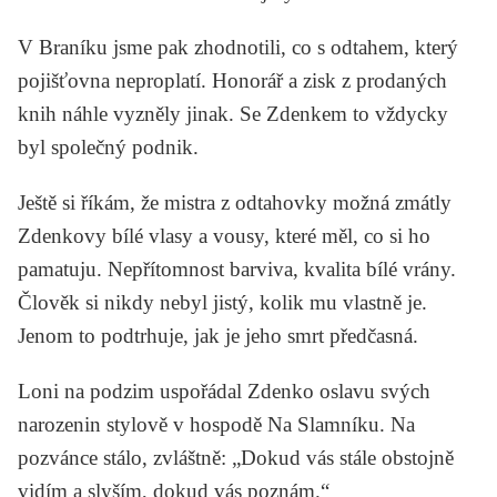
V Braníku jsme pak zhodnotili, co s odtahem, který
pojišťovna neproplatí. Honorář a zisk z prodaných
knih náhle vyzněly jinak. Se Zdenkem to vždycky
byl společný podnik.
Ještě si říkám, že mistra z odtahovky možná zmátly
Zdenkovy bílé vlasy a vousy, které měl, co si ho
pamatuju. Nepřítomnost barviva, kvalita bílé vrány.
Člověk si nikdy nebyl jistý, kolik mu vlastně je.
Jenom to podtrhuje, jak je jeho smrt předčasná.
Loni na podzim uspořádal Zdenko oslavu svých
narozenin stylově v hospodě Na Slamníku. Na
pozvánce stálo, zvláštně: „Dokud vás stále obstojně
vidím a slyším, dokud vás poznám.“