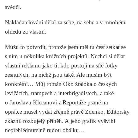
svědčí.
Nakladatelování dělal za sebe, na sebe a v mnohém
ohledu za vlastní.
Můžu to potvrdit, protože jsem měl tu čest setkat se
s ním u několika knižních projektů. Nechci si dělat
vlastní reklamu jako ti, kdo postují na sítě fotky
zesnulých, na nichž jsou také. Ale musím být
konkrétní… Můj román
Oko žraloka
o českých
levičácích, trampech a interbrigadistech, a také
o Jaroslavu Klecanovi z
Reportáže psané na
oprátce
musel vydat zřejmě právě Zdenko. Editorsky
zkáznil rozbujelý příběh. A jeho grafik vyšvihl
nepřehlédnutelně rudou obálku…