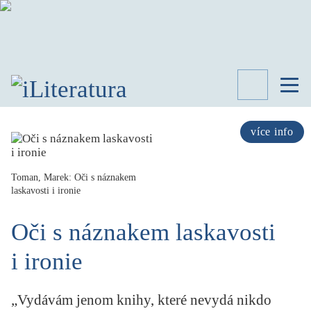
TÉMATA
RECENZE
více info
ROZHOVOR
SPISOVATELÉ
Toman, Marek: Oči s náznakem
laskavosti i ironie
AKTUALITA
KNIHY
Oči s náznakem laskavosti
PŘEHLED
LITERATURY
i ironie
STUDIE
KATEGORIE
PORTRÉT
„Vydávám jenom knihy, které nevydá nikdo