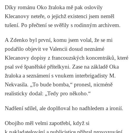
Díky románu
Oko žraloka
mě pak oslovily
Klecanovy neteře, o jejichž existenci jsem neměl
tušení. Po přečtení se svěřily s rodinným archivem.
A Zdenko byl první, komu jsem volal, že se mi
podařilo objevit ve Valencii dosud neznámé
Klecanovy dopisy z francouzských koncentráků, které
psal své španělské přítelkyni. Zase na základě
Oka
žraloka
a seznámení s vnukem interbrigadisty M.
Nekvasila. „To bude bomba,“ pronesl, nicméně
realisticky dodal: „Tedy pro někoho.“
Nadšení sdílel, ale doplňoval ho nadhledem a ironií.
Obojího měl velmi zapotřebí, když si
k nakladatelování a publicistice přibral provozování