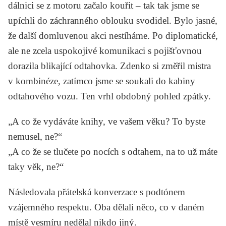
dálnici se z motoru začalo kouřit – tak tak jsme se
upíchli do záchranného oblouku svodidel. Bylo jasné,
že další domluvenou akci nestíháme. Po diplomatické,
ale ne zcela uspokojivé komunikaci s pojišťovnou
dorazila blikající odtahovka. Zdenko si změřil mistra
v kombinéze, zatímco jsme se soukali do kabiny
odtahového vozu. Ten vrhl obdobný pohled zpátky.
„A co že vydáváte knihy, ve vašem věku? To byste
nemusel, ne?“
„A co že se tlučete po nocích s odtahem, na to už máte
taky věk, ne?“
Následovala přátelská konverzace s podtónem
vzájemného respektu. Oba dělali něco, co v daném
místě vesmíru nedělal nikdo jiný.