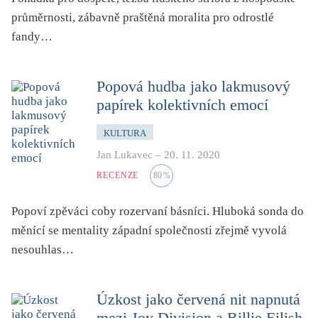
folklor
průměrnosti, zábavně praštěná moralita pro odrostlé
horor, thriller
fandy…
hra
hudba
Popová hudba jako lakmusový
humor, groteskno, satira
papírek kolektivních emocí
chudoba, sociální vyloučení
KULTURA
identita
Jan Lukavec
–
20. 11. 2020
kolonialismus, imperialismus
RECENZE
80
%
legenda, mýtus, pověst
Popoví zpěváci coby rozervaní básníci. Hluboká sonda do
literární cena
měnící se mentality západní společnosti zřejmě vyvolá
literární kánon (do r. 1890)
nesouhlas…
mangy
město
Úzkost jako červená nit napnutá
moderní klasika (do 60. let)
mezi Joy Division a Billie Eilish