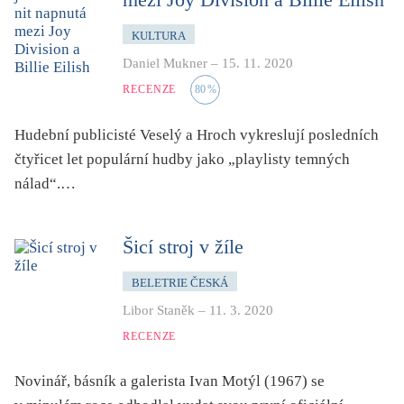
mystika, magie
KULTURA
náboženství, víra
Daniel Mukner
–
15. 11. 2020
nacismus
RECENZE
80
%
násilí
nemoc, zdraví, životní styl
Hudební publicisté Veselý a Hroch vykreslují posledních
nové technologie, AI
čtyřicet let populární hudby jako „playlisty temných
nálad“.…
o překladu
obrázková
od 15 let
Šicí stroj v žíle
parodie
BELETRIE ČESKÁ
poezie
Libor Staněk
–
11. 3. 2020
pohádka
RECENZE
povídka
Novinář, básník a galerista Ivan Motýl (1967) se
pro 13 až 15 let