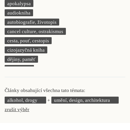
apokalypsa
KRITIKA PŘEKLADU
audiokniha
UKÁZKA
autobiografie, životopis
cancel culture, ostrakismus
SLOUPEK
cesta, pouť, cestopis
ILIGLOSA
cizojazyčná kniha
dějiny, paměť
demokracie
deník, korespondence, svědectví
detektivní motiv
Články obsahující všechna tato témata:
děti 0 až 3 roky
alkohol, drogy
umění, design, architektura
děti 3 až 6 let
zrušit výběr
děti 6 až 9 let
dětská naučná