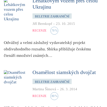
Lehátkovým vozem přes celou
Ukrajinu
BELETRIE ZAHRANIČNÍ
Jiří Bernkopf
–
23. 10. 2015
RECENZE
70
%
Odvážný a velmi záslužný vydavatelský projekt
obdivuhodného rozsahu. Sbírka přibližuje českému
čtenáři množství známých…
Osamělost siamských dvojčat
BELETRIE ZAHRANIČNÍ
Martina Šímová
–
26. 3. 2014
RECENZE
80
%