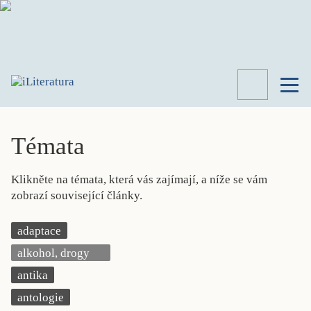
TÉMATA
RECENZE
Témata
ROZHOVOR
SPISOVATELÉ
Klikněte na témata, která vás zajímají, a níže se vám
AKTUALITA
zobrazí související články.
KNIHY
PŘEHLED
adaptace
LITERATURY
alkohol, drogy
STUDIE
KATEGORIE
antika
PORTRÉT
antologie