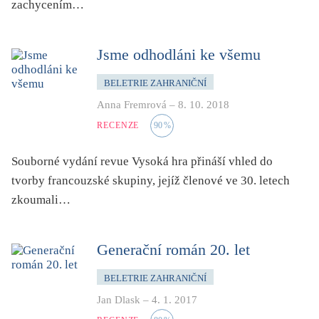
zachycením…
zahraniční kniha o ČR
zvíře
Jsme odhodláni ke všemu
BELETRIE ZAHRANIČNÍ
Anna Fremrová
–
8. 10. 2018
RECENZE
90
%
Souborné vydání revue Vysoká hra přináší vhled do
tvorby francouzské skupiny, jejíž členové ve 30. letech
zkoumali…
Generační román 20. let
BELETRIE ZAHRANIČNÍ
Jan Dlask
–
4. 1. 2017