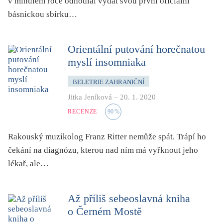
v minulém roce odhodlal vydat svou první oficiální
pro 9 až 12 let
básnickou sbírku…
příroda, krajina, venkov
psychika, psychologie
Orientální putování horečnatou
publicistika, média
myslí insomniaka
queer
BELETRIE ZAHRANIČNÍ
rasismus
Jitka Jeníková
–
20. 1. 2020
reportáž
RECENZE
90
%
rozhovor
sex
Rakouský muzikolog Franz Ritter nemůže spát. Trápí ho
smrt
čekání na diagnózu, kterou nad ním má vyřknout jeho
lékař, ale…
sociální sítě, virtuální realita
společnost
Až příliš sebeoslavná kniha
sport
o Černém Mostě
středověk