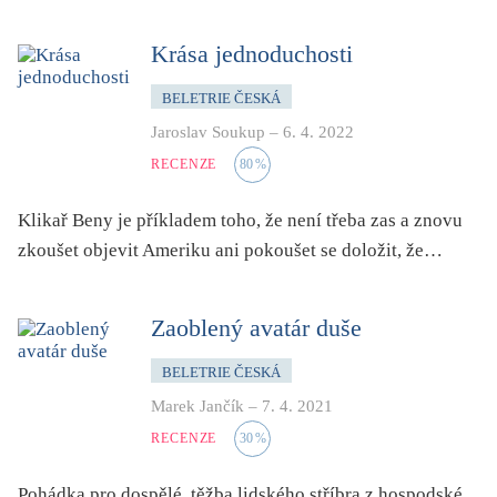
dětství
dezinformace, extremismus
Krása jednoduchosti
divadlo
BELETRIE ČESKÁ
dobrodružství, napětí
Jaroslav Soukup
–
6. 4. 2022
ekologie, klimatická změna
RECENZE
80
%
ekonomika, politika, právo
Klikař Beny je příkladem toho, že není třeba zas a znovu
encyklopedie, slovník
zkoušet objevit Ameriku ani pokoušet se doložit, že…
erotica
esej
Zaoblený avatár duše
exil, migrace
experiment
BELETRIE ČESKÁ
feminismus
Marek Jančík
–
7. 4. 2021
film
RECENZE
30
%
filozofie
Pohádka pro dospělé, těžba lidského stříbra z hospodské