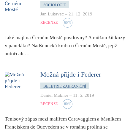
světový bestseller
SOCIOLOGIE
špionážní
Jan Lukavec
–
21. 12. 2019
tělo
RECENZE
60
%
totalitní režim
Jaké mají na Černém Mostě posilovny? A můžou žít kozy
trauma
v paneláku? Nadšenecká kniha o Černém Mostě, jejíž
umění, design, architektura
autoři ale…
upír, démon, vlkodlak
utopie
Možná přijde i Federer
válka
BELETRIE ZAHRANIČNÍ
věda
Daniel Mukner
–
11. 5. 2019
vesmír
RECENZE
80
%
vzdělávání
vztahy
Tenisový zápas mezi malířem Caravaggiem a básníkem
Franciskem de Quevedem se v románu prolíná se
young adult