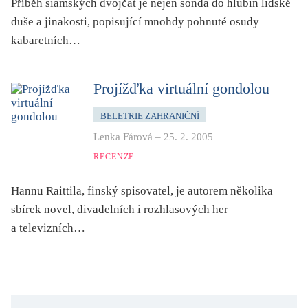
Příběh siamských dvojčat je nejen sonda do hlubin lidské
duše a jinakosti, popisující mnohdy pohnuté osudy
kabaretních…
Projížďka virtuální gondolou
BELETRIE ZAHRANIČNÍ
Lenka Fárová
–
25. 2. 2005
RECENZE
Hannu Raittila, finský spisovatel, je autorem několika
sbírek novel, divadelních i rozhlasových her
a televizních…