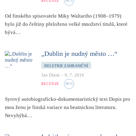
RECENZE
80
%
Od finského spisovatele Miky Waltariho (1908–1979)
bylo již do češtiny přeloženo velké množství titulů, které
bývá…
„Dublin je nudný město …“
BELETRIE ZAHRANIČNÍ
Jan Dlask
–
8. 7. 2016
RECENZE
80
%
Syrový autobiograficko-dokumentaristický text Dopis pro
mou ženu je finská variace na beatnickou literaturu.
Nevyhýbá…