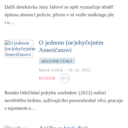
folklor
Další detektivka Jany Jašové se opět vyznačuje téměř
horor, thriller
úplnou absencí policie, přesto v ní vedle stalkingu jde
hra
i o…
hudba
humor, groteskno, satira
O jednom (ne)obyčejném
Američanovi
chudoba, sociální vyloučení
identita
BELETRIE ČESKÁ
kolonialismus, imperialismus
Marek Lollok
–
19. 10. 2022
legenda, mýtus, pověst
RECENZE
50
%
literární cena
Román Odečítání pohybu souřadnic (2022) nabízí
literární kánon (do r. 1890)
neotřelého hrdinu, zažívajícího pozoruhodné věci, pracuje
mangy
s tajemnem a…
město
moderní klasika (do 60. let)