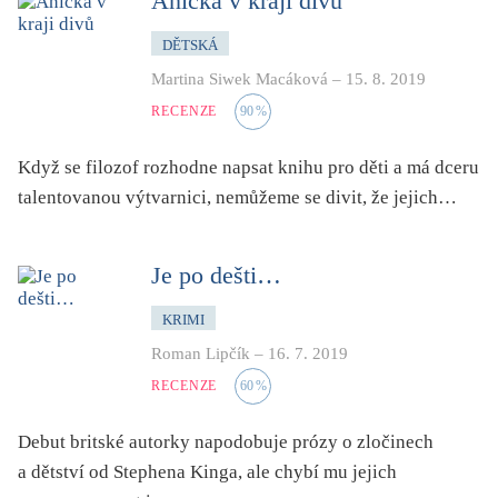
Anička v kraji divů
mystika, magie
DĚTSKÁ
náboženství, víra
Martina Siwek Macáková
–
15. 8. 2019
nacismus
RECENZE
90
%
násilí
nemoc, zdraví, životní styl
Když se filozof rozhodne napsat knihu pro děti a má dceru
nové technologie, AI
talentovanou výtvarnici, nemůžeme se divit, že jejich…
o překladu
obrázková
Je po dešti…
od 15 let
KRIMI
parodie
Roman Lipčík
–
16. 7. 2019
poezie
RECENZE
60
%
pohádka
povídka
Debut britské autorky napodobuje prózy o zločinech
a dětství od Stephena Kinga, ale chybí mu jejich
pro 13 až 15 let