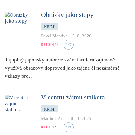
dětství
dezinformace, extremismus
Obrázky jako stopy
divadlo
KRIMI
dobrodružství, napětí
Pavel Mandys
–
5. 8. 2026
ekologie, klimatická změna
RECENZE
70
%
ekonomika, politika, právo
Tajuplný japonský autor ve svém thrilleru zajímavě
encyklopedie, slovník
využívá obrazový doprovod jako tajené či nezáměrné
erotica
vzkazy pro…
esej
exil, migrace
V centru zájmu stalkera
experiment
feminismus
KRIMI
Martin Liška
–
30. 3. 2025
film
RECENZE
70
%
filozofie