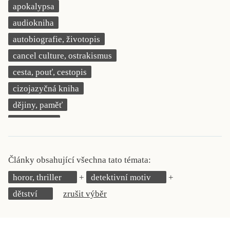
apokalypsa
KRITIKA PŘEKLADU
audiokniha
UKÁZKA
autobiografie, životopis
cancel culture, ostrakismus
SLOUPEK
cesta, pouť, cestopis
ILIGLOSA
cizojazyčná kniha
dějiny, paměť
demokracie
deník, korespondence, svědectví
detektivní motiv
Články obsahující všechna tato témata:
děti 0 až 3 roky
horor, thriller
detektivní motiv
děti 3 až 6 let
dětství
zrušit výběr
děti 6 až 9 let
dětská naučná