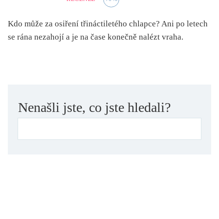
světový bestseller
špionážní
Kdo může za osiření třináctiletého chlapce? Ani po letech
se rána nezahojí a je na čase konečně nalézt vraha.
tělo
totalitní režim
trauma
umění, design, architektura
upír, démon, vlkodlak
Nenašli jste, co jste hledali?
utopie
válka
věda
vesmír
vzdělávání
vztahy
young adult