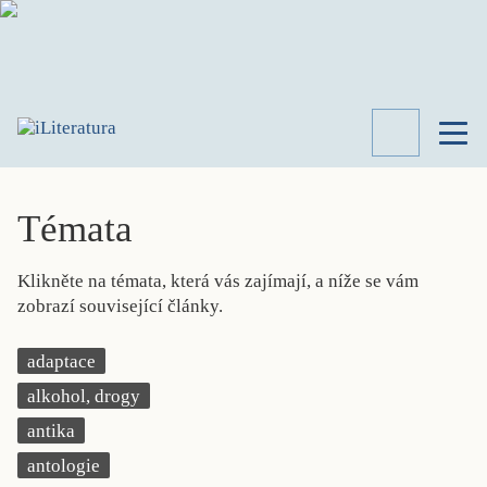
TÉMATA
RECENZE
Témata
ROZHOVOR
SPISOVATELÉ
Klikněte na témata, která vás zajímají, a níže se vám
AKTUALITA
zobrazí související články.
KNIHY
PŘEHLED
adaptace
LITERATURY
alkohol, drogy
STUDIE
KATEGORIE
antika
PORTRÉT
antologie