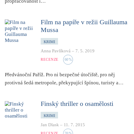
propracovanost i…
pro 9 až 12 let
příroda, krajina, venkov
Film na papíře v režii Guillauma
psychika, psychologie
Mussa
publicistika, média
queer
KRIMI
Anna Pavlíková
–
7. 5. 2019
rasismus
RECENZE
60
%
reportáž
rozhovor
Předvánoční Paříž. Pro ni bezpečné útočiště, pro něj
sex
protivná šedá metropole, překypující špínou, turisty a…
smrt
sociální sítě, virtuální realita
Finský thriller o osamělosti
společnost
KRIMI
sport
Jan Dlask
–
11. 7. 2015
středověk
RECENZE
70
%