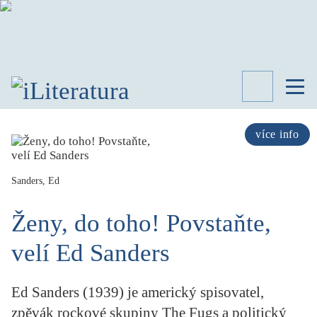
TÉMATA
RECENZE
více info
ROZHOVOR
SPISOVATELÉ
Sanders, Ed
AKTUALITA
KNIHY
Ženy, do toho! Povstaňte,
PŘEHLED
LITERATURY
velí Ed Sanders
STUDIE
KATEGORIE
Ed Sanders (1939) je americký spisovatel,
PORTRÉT
zpěvák rockové skupiny The Fugs a politický