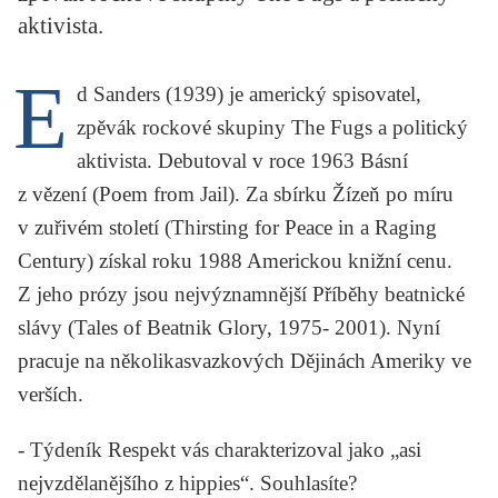
KRITIKA PŘEKLADU
aktivista.
UKÁZKA
E
d Sanders
(1939) je americký spisovatel,
SLOUPEK
zpěvák rockové skupiny
The Fugs
a politický
aktivista. Debutoval v roce 1963
Básní
ILIGLOSA
z vězení
(Poem from Jail). Za sbírku
Žízeň po míru
v zuřivém století
(Thirsting for Peace in a Raging
Century) získal roku 1988 Americkou knižní cenu.
Z jeho prózy jsou nejvýznamnější
Příběhy beatnické
slávy
(Tales of Beatnik Glory, 1975- 2001). Nyní
pracuje na několikasvazkových
Dějinách Ameriky ve
verších
.
-
Týdeník Respekt vás charakterizoval jako „asi
nejvzdělanějšího z hippies“. Souhlasíte?