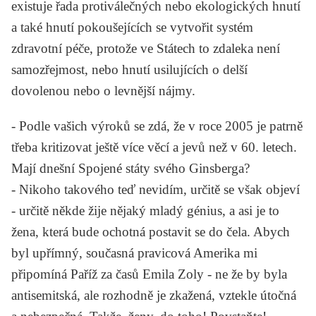
existuje řada protiválečných nebo ekologických hnutí
a také hnutí pokoušejících se vytvořit systém
zdravotní péče, protože ve Státech to zdaleka není
samozřejmost, nebo hnutí usilujících o delší
dovolenou nebo o levnější nájmy.
- Podle vašich výroků se zdá, že v roce 2005 je patrně
třeba kritizovat ještě více věcí a jevů než v 60. letech.
Mají dnešní Spojené státy svého Ginsberga?
-
Nikoho takového teď nevidím, určitě se však objeví
- určitě někde žije nějaký mladý génius, a asi je to
žena, která bude ochotná postavit se do čela. Abych
byl upřímný, současná pravicová Amerika mi
připomíná Paříž za časů
Emila Zoly
- ne že by byla
antisemitská, ale rozhodně je zkažená, vztekle útočná