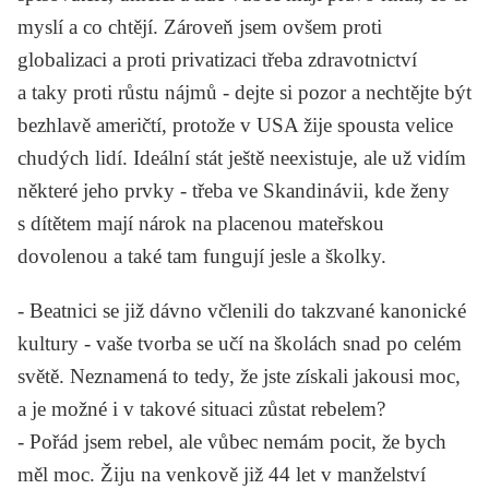
myslí a co chtějí. Zároveň jsem ovšem proti
globalizaci a proti privatizaci třeba zdravotnictví
a taky proti růstu nájmů - dejte si pozor a nechtějte být
bezhlavě američtí, protože v USA žije spousta velice
chudých lidí. Ideální stát ještě neexistuje, ale už vidím
některé jeho prvky - třeba ve Skandinávii, kde ženy
s dítětem mají nárok na placenou mateřskou
dovolenou a také tam fungují jesle a školky.
-
Beatnici se již dávno včlenili do takzvané kanonické
kultury - vaše tvorba se učí na školách snad po celém
světě. Neznamená to tedy, že jste získali jakousi moc,
a je možné i v takové situaci zůstat rebelem?
-
Pořád jsem rebel, ale vůbec nemám pocit, že bych
měl moc. Žiju na venkově již 44 let v manželství