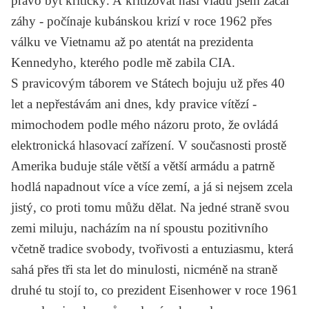
právo být kritický. A kritizovat naši vládu jsem začal
záhy - počínaje kubánskou krizí v roce 1962 přes
válku ve Vietnamu až po atentát na prezidenta
Kennedyho
, kterého podle mě zabila CIA.
S pravicovým táborem ve Státech bojuju už přes 40
let a nepřestávám ani dnes, kdy pravice vítězí -
mimochodem podle mého názoru proto, že ovládá
elektronická hlasovací zařízení. V současnosti prostě
Amerika buduje stále větší a větší armádu a patrně
hodlá napadnout více a více zemí, a já si nejsem zcela
jistý, co proti tomu můžu dělat. Na jedné straně svou
zemi miluju, nacházím na ní spoustu pozitivního
včetně tradice svobody, tvořivosti a entuziasmu, která
sahá přes tři sta let do minulosti, nicméně na straně
druhé tu stojí to, co prezident
Eisenhower
v roce 1961