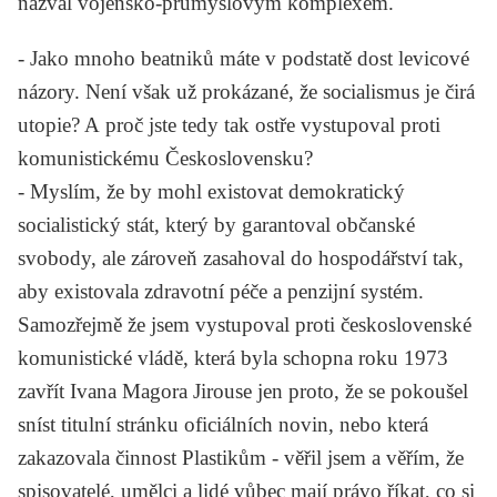
nazval vojensko-průmyslovým komplexem.
-
Jako mnoho beatniků máte v podstatě dost levicové
názory. Není však už prokázané, že socialismus je čirá
utopie? A proč jste tedy tak ostře vystupoval proti
komunistickému Československu?
-
Myslím, že by mohl existovat demokratický
socialistický stát, který by garantoval občanské
svobody, ale zároveň zasahoval do hospodářství tak,
aby existovala zdravotní péče a penzijní systém.
Samozřejmě že jsem vystupoval proti československé
komunistické vládě, která byla schopna roku 1973
zavřít
Ivana Magora Jirouse
jen proto, že se pokoušel
sníst titulní stránku oficiálních novin, nebo která
zakazovala činnost Plastikům - věřil jsem a věřím, že
spisovatelé, umělci a lidé vůbec mají právo říkat, co si