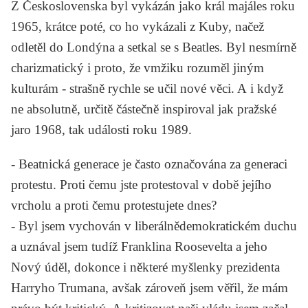
Z Československa byl vykázán jako král majáles roku
1965, krátce poté, co ho vykázali z Kuby, načež
odletěl do Londýna a setkal se s
Beatles
. Byl nesmírně
charizmatický i proto, že vmžiku rozuměl jiným
kulturám - strašně rychle se učil nové věci. A i když
ne absolutně, určitě částečně inspiroval jak pražské
jaro 1968, tak události roku 1989.
-
Beatnická generace je často označována za generaci
protestu. Proti čemu jste protestoval v době jejího
vrcholu a proti čemu protestujete dnes?
-
Byl jsem vychován v liberálnědemokratickém duchu
a uznával jsem tudíž
Franklina Roosevelta
a jeho
Nový úděl, dokonce i některé myšlenky prezidenta
Harryho Trumana
, avšak zároveň jsem věřil, že mám